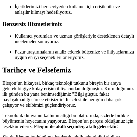
İçeriklerimizi her seviyeden kullanıcı için erişilebilir ve
anlaşılır kılmayı hedefliyoruz.
Benzersiz Hizmetlerimiz
Kullanıcı yorumları ve uzman görüşleriyle desteklenen detaylı
incelemeler sunuyoruz.
Pazar araştırmalarını analiz ederek bütçenize ve ihtiyaçlarınıza
uygun en iyi seçenekleri öneriyoruz.
Tarihçe ve Felsefemiz
Eleqon’un hikayesi, birkaç teknoloji tutkunu bireyin bir araya
gelerek bilgiye kolay erişim ihtiyacından doğmuştur. Kurulduğumuz
ilk günden bu yana benimsediğimiz "Bilgi güçtür, fakat
paylaşılmadığı sürece etkisizdir" felsefesi ile her gün daha çok
çalışıyor ve ekibimizi güçlendiriyoruz.
Teknolojik dünyanın kalbinin attığı bu platformda, sizlerle birlikte
büyümenin heyecanını yaşıyoruz. Eleqon’un parçası olduğunuz için
teşekkür ederiz.
Eleqon ile akıllı seçimler, akıllı gelecektir!
Siz de Eleqon topluluğuna katılarak, akıllı teknolojiyi akıllıca