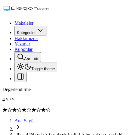
Makaleler
Kategoriler
Hakkımızda
Yazarlar
Kuponlar
Ara...
⌘
K
Toggle theme
Değerlendirme
4.5
/
5
Ana Sayfa
alfais-4469-usb-3-0-yuksek-hizli-2-5-inc-sata-ssd-ve-hdd-