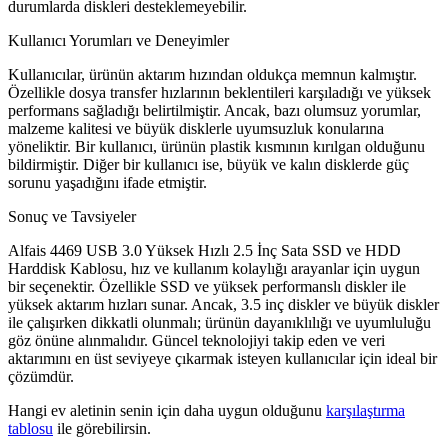
durumlarda diskleri desteklemeyebilir.
Kullanıcı Yorumları ve Deneyimler
Kullanıcılar, ürünün aktarım hızından oldukça memnun kalmıştır.
Özellikle dosya transfer hızlarının beklentileri karşıladığı ve yüksek
performans sağladığı belirtilmiştir. Ancak, bazı olumsuz yorumlar,
malzeme kalitesi ve büyük disklerle uyumsuzluk konularına
yöneliktir. Bir kullanıcı, ürünün plastik kısmının kırılgan olduğunu
bildirmiştir. Diğer bir kullanıcı ise, büyük ve kalın disklerde güç
sorunu yaşadığını ifade etmiştir.
Sonuç ve Tavsiyeler
Alfais 4469 USB 3.0 Yüksek Hızlı 2.5 İnç Sata SSD ve HDD
Harddisk Kablosu, hız ve kullanım kolaylığı arayanlar için uygun
bir seçenektir. Özellikle SSD ve yüksek performanslı diskler ile
yüksek aktarım hızları sunar. Ancak, 3.5 inç diskler ve büyük diskler
ile çalışırken dikkatli olunmalı; ürünün dayanıklılığı ve uyumluluğu
göz önüne alınmalıdır. Güncel teknolojiyi takip eden ve veri
aktarımını en üst seviyeye çıkarmak isteyen kullanıcılar için ideal bir
çözümdür.
Hangi ev aletinin senin için daha uygun olduğunu
karşılaştırma
tablosu
ile görebilirsin.