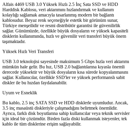
Alfais 4469 USB 3.0 Yüksek Hızlı 2.5 İnç Sata SSD ve HDD
Harddisk Kablosu, veri aktarımını hızlandırmak ve kullanım
kolaylığı sağlamak amacıyla tasarlanmış modern bir bağlantı
kablosudur. Beyaz renk seçeneğiyle estetik bir görünüm sunar,
Türkiye menşeilidir ve resmi distribütör garantisi ile güvenilirlik
sağlar. Günümüzde, özellikle büyük dosyaların ve yüksek kapasiteli
disklerin kullanımında, hızlı ve güvenilir veri transferi büyük önem
taşımaktadır.
Yüksek Hızlı Veri Transferi
USB 3.0 teknolojisi sayesinde maksimum 5 Gbps hızla veri aktarımı
mümkün hale gelir. Bu hız, USB 2.0 bağlantılarına kıyasla önemli
derecede yüksektir ve büyük dosyaların kısa sürede kopyalanmasını
sağlar. Kullanıcılar, özellikle SSD'ler ve yüksek performanslı sabit
diskler ile bu hızdan faydalanabilir.
Uyum ve Esneklik
Bu kablo, 2.5 inç SATA SSD ve HDD disklerle uyumludur. Ancak,
3.5 inç masaüstü diskleriyle çalışmadığını belirtmek önemlidir.
Ayrıca, farklı disk boyutlarına sahip kullanıcılar veya teknik servisler
için ideal bir çözümdür. Birden fazla diski kullanmak isteyenler, tek
kablo ile tüm disklerine erişim sağlayabilir.