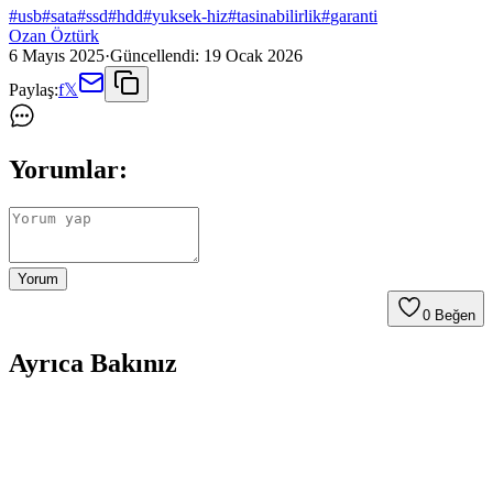
#
usb
#
sata
#
ssd
#
hdd
#
yuksek-hiz
#
tasinabilirlik
#
garanti
Ozan Öztürk
6 Mayıs 2025
·
Güncellendi:
19 Ocak 2026
Paylaş:
f
𝕏
Yorumlar:
Yorum
0
Beğen
Ayrıca Bakınız
Kendi Mikrofon PCB Tasarımınız İçin Temel
Rehber ve Teknik Çözümler