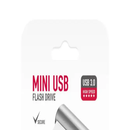
Hack Club'ın Highway to Hardware programı kapsamında
geliştirilen mikrofon PCB tasarımında yaşanan teknik zorluklar ve
önerilen modifikasyonlar, genç mühendisler için değerli bir kaynak
sunuyor.
PS4 Kontrolcü Mikro USB Portu Değişimi: Teknik
Detaylar ve Yaygın Sorunlar
PS4 kontrolcü mikro USB portu değişimi sırasında pad zararları,
lehim temizliği ve flux kullanımı gibi teknik detaylar ele alınır.
Orijinal olmayan kontrolcülerde yaşanan sorunlar ve alternatif USB-
C seçenekleri incelenir.
32GB USB Bellekler: Taşınabilirlik ve Yüksek
Depolama Kapasitesi Özellikleri
32GB USB bellekler, geniş depolama alanı ve hızlı veri aktarımıyla
kişisel ve profesyonel kullanımlar için ideal çözümler sunar.
Yüksek Kapasiteli USB Bellekler: Güvenilir ve
Pratik Veri Saklama Çözümleri
Yüksek kapasiteli USB bellekler, büyük dosyaları güvenli ve hızlı