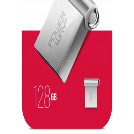
bir şekilde taşımak ve yedeklemek için ideal çözümler sunar, çeşitli
modellerle ihtiyaçlara uygun seçenekler mevcuttur.
128GB Lexar USB 3.0 Flash Bellekler: Yüksek
Kapasite ve Güvenilir Performans
128GB Lexar USB 3.0 flash bellekler, yüksek hız ve güvenlik
özellikleriyle büyük dosyaları hızlıca aktarır, taşınabilirlik sağlar ve
veri güvenliğine önem verir.
BrødBoost-Mini: USB 5V Gücünü Breadboard'a
Taşıyan Kompakt Breakout Kartı İncelemesi
BrødBoost-Mini, USB 5V voltajını doğrudan breadboard'a ileten
küçük bir breakout kartıdır. Basit tasarımı ve açık kaynak
dosyalarıyla elektronik prototiplemede pratik bir çözüm sunar.
Samsung USB Tip-C Kabloları: Güvenli ve
Dayanıklı Orijinal Aksesuarlar
Samsung orijinal USB Tip-C kabloları yüksek kalite malzeme ve
güvenlik özellikleriyle dayanıklı, hızlı şarj ve veri aktarımı sağlar.
Uzun ömürlü kullanım için doğru bakım önemlidir.