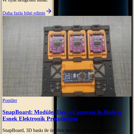
Daha fazla bilgi edinin
Popüler
SnapBoard: Modüler Devre Çerçevesi ile Hızlı ve
Esnek Elektronik Prototipleme
SnapBoard, 3D baskı ile üretilen modüler devre çerçevesiyle