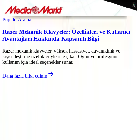
Popüler
Arama
Razer Mekanik Klavyeler: Özellikleri ve Kullanıcı
Avantajları Hakkında Kapsamlı Bilgi
Razer mekanik klavyeler, yüksek hassasiyet, dayanıklılık ve
kişiselleştirme özellikleriyle öne çıkar. Oyun ve profesyonel
kullanım için ideal seçenekler sunar.
Daha fazla bilgi edinin
©
Eleqon
2026
Site bölümleri
Ana Sayfa
Kategoriler
Etiketler
Yazarlar