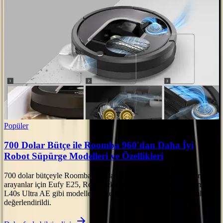
Popüler
700 Dolar Bütçe ile Roomba 960'dan Daha İyi
Robot Süpürge Modelleri ve Özellikleri
700 dolar bütçeyle Roomba 960'dan daha gelişmiş robot süpürge
arayanlar için Eufy E25, Roborock Qrevo Edge S5A ve Dreame
L40s Ultra AE gibi modellerin özellikleri ve kullanıcı deneyimleri
değerlendirildi.