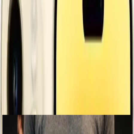
Trendler, ipuçları, rehberler ve yeni fikirlerle dolu
içerikler burada sizi bekliyor.
Üstün Tasarım ve Estetik
Apple'ın inovasyon ve şıklık konusundaki iddiasını ortaya koyan
iPhone 14 Pro Max,
altın rengiyle
göz kamaştırıcı bir görünüm
sunar. Sadece 7.7 mm kalınlığıyla hafif ve zarif yapısını koruyan
cihaz, paslanmaz çelik çerçevesi ve dayanıklı cam paneliyle dikkat
çeker. Bu tasarım, hem estetik hem de dayanıklılık açısından
mükemmel bir denge sağlar. Elde tutuşu rahat ve konforlu olan
telefon, estetik açıdan üstün bir görünüme sahiptir.
105999
.00
TL
Şimdi al!
Ayrıca Bakınız
Tecno Spark 10 İncelemesi: Uygun Fiyatlı ve
Performans Odaklı Akıllı Telefon Seçenekleri