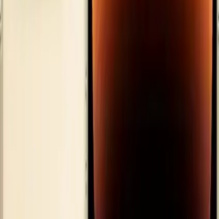
128 GB dahili depolama alanı geniş veri saklama imkanı sağlar.
Fotoğraf video ve uygulamalar için ideal olan bu kapasite
kullanıcıların ekstra hafıza kartına ihtiyaç duymadan geniş içerik
koleksiyonları oluşturmasına olanak tanır. Ayrıca 6 GB RAM
sayesinde çoklu görevler akıcı ve sorunsuz bir şekilde
gerçekleştirilir.
Kamera Teknolojileri ve Görüntü
Kalitesi
iPhone 14 Pro Max gelişmiş üçlü kamera sistemiyle profesyonel
fotoğraf ve video çekimleri yapmanıza imkan tanır. 12 MP geniş
açılı ultra geniş ve telefoto lensler farklı çekim ihtiyaçlarına yönelik
mükemmel sonuçlar sağlar. Film kalitesinde videolar ve yüksek
çözünürlüklü fotoğraflar çekmek artık çok daha kolaydır. Bu sayede
kullanıcılar anılarını en iyi şekilde kaydedebilir ve paylaşabilir.
Güvenlik ve Ekstra Özellikler
Üstün güvenlik önlemleri arasında
Face ID
teknolojisi ve gizlilik
özellikleri yer alır. Acil SOS ve trafik kazası algılama gibi sensörler
kullanıcı güvenliğini en üst seviyeye çıkarır. Ayrıca su ve toza karşı