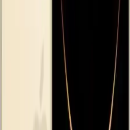
🛒
Hepsiburada
🛍️
Trendyol
Seçili Platform:
Hepsiburada
ℹ️ Sadece Hepsiburada'da fiyat mevcut
Gün başına
✗
Hafta başına
✗
Ay başına
✗
Yıl başına
Yıl Başına Fiyatlar
Min Fiyat
104999.00
TL
Max Fiyat
104999.00
TL
Min İndirim
0.9
%
Max İndirim