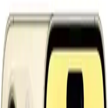
Apple iPhone 14 Pro Max 128 GB Altın:
Teknolojinin ve Tasarımın Muazzam
Buluşması
Mustafa İnan
Yazarı Ziyaret Et
İlham Veren Yazılar
Değerlendirme
4.7
/
5
Güncel Fiyat
105999.00
TL
Yazar
Mustafa İnan
Tür
İlham Veren Yazılar
Yayınlanma
7 Ağustos 2025
Bu Yazı Hakkında
Apple iPhone 14 Pro Max 128 GB Altın, şık tasarımı,
güçlü özellikleri ve dayanıklılığıyla öne çıkan akıllı
telefon. Gelişmiş ekran, kamera ve güvenlik
özellikleriyle üstün kullanıcı deneyimi sunar.