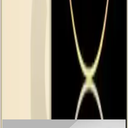
0.9
%
Product ID:
apple-iphone-14-pro-max-128-gb-altin-sik-tasarim-ve-
gelismis-ozellikler-bir-arada
Tarih:
2026-08-07
Paylaş:
f
𝕏
Yorumlar:
Yorum
0
Beğen
Ayın popüler yazıları