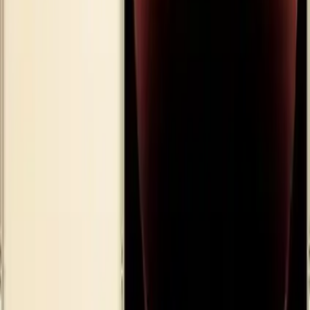
dayanıklılığı sayesinde günlük kullanımda ekstra koruma sağlar.
Güncellenmiş pil ömrü ile uzun süreli kullanım mümkündür; hızlı
şarj ve kablosuz şarj desteği ise pratikliği artırır.
Dayanıklılık ve Kullanım Kolaylığı
Cihazın sağlam yapısı günlük hayatta karşılaşılabilecek darbe ve
çizilmelere karşı dirençlidir. Çerçevesinin paslanmaz çelik olması ve
ekranın Ceramic Shield teknolojisi cihazın ömrünü uzatır. Ayrıca
stereo hoparlörler ve gelişmiş AR deneyimleri sunan LiDAR tarayıcı
kullanımı daha keyifli hale getirir.
Sonuç ve Değerlendirme
Apple iPhone 14 Pro Max 128 GB Altın yüksek performansı şık
tasarımı ve gelişmiş özellikleriyle öne çıkar. Günlük kullanımda
güvenilirlik ve estetiği bir arada sunar. İçerik üreticileri profesyonel
fotoğrafçılar ve teknolojiseverler için ideal olan bu telefon uzun
ömürlü ve dayanıklı yapısı ile de dikkat çeker. Her yönüyle modern
yaşamın gereksinimlerini karşılayan üstün bir akıllı telefon deneyimi
sunar.
Fiyat Bilgileri
Farklı platformlardaki fiyat trendleri