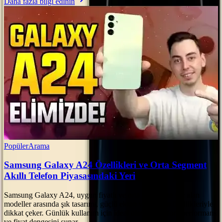
Daha fazla bilgi edinin
Popüler
Arama
Samsung Galaxy A24 Özellikleri ve Orta Segment
Akıllı Telefon Piyasasındaki Yeri
Samsung Galaxy A24, uygun fiyatlı ve orta segmentte yer alan
modeller arasında şık tasarımı, güçlü ekran ve kamera özellikleriyle
dikkat çeker. Günlük kullanım için ideal olan bu telefon, performans
ve fiyat dengesini sunar.