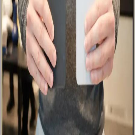
genel bilgiler, teknik detaylar ve kullanım ipuçlarıyla ilgili güncel ve
kapsamlı bir değerlendirme.
Omix X7 ve Reeder P13 Blue Plus Akıllı
Telefonlarının Teknik Özellikleri ve Karşılaştırması
Omix X7 ve Reeder P13 Blue Plus modelleri, ekran, pil ve kamera
özellikleriyle benzer performans gösteriyor. Fiyat ve kullanım
ihtiyaçlarına göre tercih yapmayı kolaylaştıran detaylar içeriyor.
Huawei'nin Katlanabilir Telefon Modelleri ve
Teknolojik Gelişmeleri Üzerine Güncel Bir
Değerlendirme
Huawei'nin katlanabilir telefonları, yüksek teknoloji ve yenilikçilikle
öne çıkıyor. Bu modeller, taşınabilirlik ve geniş ekran avantajı
sağlarken, kullanıcı deneyimleri ve piyasa konumu da dikkat
çekiyor.
Reeder P13 Blue Max Özellikleri ve Rakipleriyle
Karşılaştırması
Reeder P13 Blue Max, uygun fiyatlı ve temel ihtiyaçlara yönelik