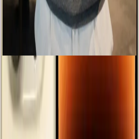
özellikleriyle öne çıkan bir akıllı telefon. 6.5 inç ekran, 2 GB RAM
ve 3000 mAh batarya ile günlük kullanım için ideal.
Samsung Galaxy M33 ve S24 FE Karşılaştırması:
Hangi Model Sizin İçin Uygun
Samsung Galaxy M33 ve S24 FE modellerinin tasarım, performans,
kamera ve batarya özelliklerini karşılaştırarak, ihtiyaçlara uygun en
iyi seçeneği belirlemenize yardımcı oluyoruz.
Gelişmiş Ekran ve Görüntü Kalitesi
6.7 inçlik
Super Retina XDR OLED ekran
canlı renkleri ve
yüksek çözünürlüğü ile kullanıcıyı etkiler. Yüksek kontrast oranı ve
gerçekçi renkler sayesinde içerikler adeta canlanır. Ekranın üst
kısmında bulunan çentikte, Face ID teknolojisinin kullanıldığı ön
kamera yer alır. Ceramic Shield teknolojisi, ekranın çizilmelere ve
darbelere karşı dayanıklılığını artırır böylece uzun süre ilk günkü
görünümünü korur.
Yüksek Performans ve Depolama
Kapasitesi