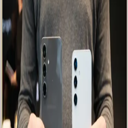
Tecno Spark 10, uygun fiyatı ve performansıyla öne çıkan, kullanıcı
memnuniyetini sağlayan şık tasarımı ve uzun pil ömrüyle günlük
kullanım için ideal bir akıllı telefon seçeneğidir.
TECNO Spark 20 ve Güncel Teknolojik Gelişmeler
Hakkında Detaylar
TECNO'nun yeni modelleri ve Spark serisinin özellikleri, tasarım,
batarya, kamera ve depolama alanındaki gelişmelerle ilgili detaylar
burada.
Galaxy A24: Uygun Fiyatlı ve Güçlü Özelliklere
Sahip Akıllı Telefon Seçeneği
Galaxy A24, uygun fiyatı ve temel özellikleriyle günlük kullanım ve
fotoğrafçılık ihtiyaçlarını karşılayan, uzun pil ömrü sunan ekonomik
akıllı telefon seçeneğidir.
Xiaomi Note 8'in Performans Özellikleri ve Aksesuar
Uyumluluğu Hakkında Güncel Bilgiler
Xiaomi Note 8'in performansı ve aksesuar uyumluluğu hakkında