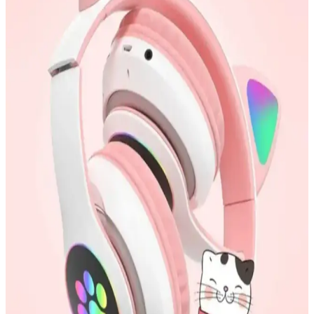
Hafif, ergonomik ve çeşitli özelliklerle donatılmış bu ürünler, her
ortamda kullanılabilir.
Kulak Üstü Kulaklıklar ve Ses Kalitesini Artıran
Teknolojiler Hakkında Kapsamlı Bilgi
Kulak üstü kulaklıklar, üstün ses kalitesi ve konforuyla öne çıkar.
Sürücü boyutu, ses teknolojileri ve malzeme kalitesi gibi faktörler,
deneyimi belirler. Gelişmiş modeller, yüksek çözünürlüklü ses ve
gürültü engelleme özellikleriyle dikkat çeker.
Redmi Buds 6 Active ve Lenovo LP1S Kulaklıkların
Özellikleri ve Karşılaştırması
Redmi Buds 6 Active ve Lenovo LP1S kulaklıkların tasarım,
performans ve kullanım özellikleri detaylı karşılaştırmasıyla,
kullanıcıların ihtiyaçlarına uygun seçim yapmasını sağlayan bilgiler.
Kedi Kulaklı Bluetooth Kulaklıklar Çocuklar İçin
Güvenli ve Eğlenceli Tasarım Seçenekleri
Çocuklar için tasarlanan kedi kulaklı Bluetooth kulaklıklar, renkli
tasarımı, hafifliği ve ses seviyesi sınırlandırmasıyla güvenli ve pratik
kullanım sunuyor.