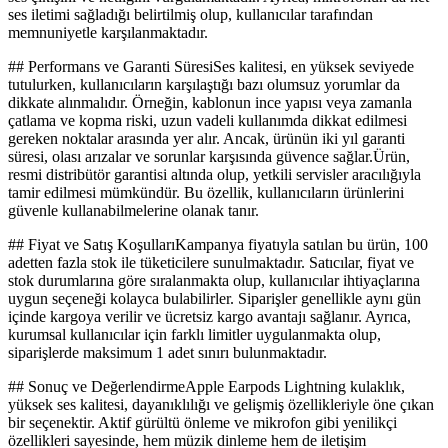
ses iletimi sağladığı belirtilmiş olup, kullanıcılar tarafından
memnuniyetle karşılanmaktadır.
## Performans ve Garanti SüresiSes kalitesi, en yüksek seviyede
tutulurken, kullanıcıların karşılaştığı bazı olumsuz yorumlar da
dikkate alınmalıdır. Örneğin, kablonun ince yapısı veya zamanla
çatlama ve kopma riski, uzun vadeli kullanımda dikkat edilmesi
gereken noktalar arasında yer alır. Ancak, ürünün iki yıl garanti
süresi, olası arızalar ve sorunlar karşısında güvence sağlar.Ürün,
resmi distribütör garantisi altında olup, yetkili servisler aracılığıyla
tamir edilmesi mümkündür. Bu özellik, kullanıcıların ürünlerini
güvenle kullanabilmelerine olanak tanır.
## Fiyat ve Satış KoşullarıKampanya fiyatıyla satılan bu ürün, 100
adetten fazla stok ile tüketicilere sunulmaktadır. Satıcılar, fiyat ve
stok durumlarına göre sıralanmakta olup, kullanıcılar ihtiyaçlarına
uygun seçeneği kolayca bulabilirler. Siparişler genellikle aynı gün
içinde kargoya verilir ve ücretsiz kargo avantajı sağlanır. Ayrıca,
kurumsal kullanıcılar için farklı limitler uygulanmakta olup,
siparişlerde maksimum 1 adet sınırı bulunmaktadır.
## Sonuç ve DeğerlendirmeApple Earpods Lightning kulaklık,
yüksek ses kalitesi, dayanıklılığı ve gelişmiş özellikleriyle öne çıkan
bir seçenektir. Aktif gürültü önleme ve mikrofon gibi yenilikçi
özellikleri sayesinde, hem müzik dinleme hem de iletişim