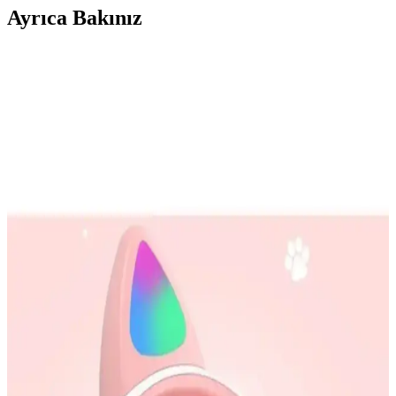
Ayrıca Bakınız
3.5mm Kulaklık Jakında Radyo Parazitleri ve
Mikrofon Ses Bozulmaları
3.5mm kulaklık jakına bağlı mikrofonlarda duyulan garip sesler,
radyo frekanslarının elektromanyetik parazitlerinden kaynaklanır. Bu
parazitler, gerçek dinleme faaliyetleriyle karıştırılmamalıdır.
Mediamarkt Kayseri'de Geniş Telefon Aksesuarları
Seçenekleri ve Ürün Çeşitleri
Mediamarkt Kayseri, geniş ürün yelpazesiyle telefon aksesuarları
sunuyor. Şarj kabloları, kılıflar, ekran koruyucuları ve kulaklıklar
gibi çeşitli ürünlerle telefonlarınızı koruyun ve kişiselleştirin.
Modern Tasarımlı Kulaklıkların Özellikleri ve
Kullanım Alanları
Gelişen teknolojiyle birlikte, estetik ve fonksiyonelliği bir arada
sunan modern kulaklıklar, kullanıcıların yaşam kalitesini artırıyor.