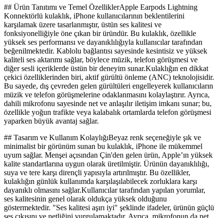
## Ürün Tanıtımı ve Temel ÖzelliklerApple Earpods Lightning
Konnektörlü kulaklık, iPhone kullanıcılarının beklentilerini
karşılamak üzere tasarlanmıştır, üstün ses kalitesi ve
fonksiyonelliğiyle öne çıkan bir üründür. Bu kulaklık, özellikle
yüksek ses performansı ve dayanıklılığıyla kullanıcılar tarafından
beğenilmektedir. Kablolu bağlantısı sayesinde kesintisiz ve yüksek
kaliteli ses aktarımı sağlar, böylece müzik, telefon görüşmesi ve
diğer sesli içeriklerde üstün bir deneyim sunar.Kulaklığın en dikkat
çekici özelliklerinden biri, aktif gürültü önleme (ANC) teknolojisidir.
Bu sayede, dış çevreden gelen gürültüleri engelleyerek kullanıcıların
müzik ve telefon görüşmelerine odaklanmasını kolaylaştırır. Ayrıca,
dahili mikrofonu sayesinde net ve anlaşılır iletişim imkanı sunar; bu,
özellikle yoğun trafikte veya kalabalık ortamlarda telefon görüşmesi
yaparken büyük avantaj sağlar.
## Tasarım ve Kullanım KolaylığıBeyaz renk seçeneğiyle şık ve
minimalist bir görünüm sunan bu kulaklık, iPhone ile mükemmel
uyum sağlar. Menşei açısından Çin'den gelen ürün, Apple’ın yüksek
kalite standartlarına uygun olarak üretilmiştir. Ürünün dayanıklılığı,
suya ve tere karşı dirençli yapısıyla artırılmıştır. Bu özellikler,
kulaklığın günlük kullanımda karşılaşılabilecek zorluklara karşı
dayanıklı olmasını sağlar.Kullanıcılar tarafından yapılan yorumlar,
ses kalitesinin genel olarak oldukça yüksek olduğunu
göstermektedir. "Ses kalitesi aşırı iyi" şeklinde ifadeler, ürünün güçlü
ses çıkışını ve netliğini vurgulamaktadır. Ayrıca, mikrofonun da net