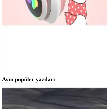
Uygun Fiyatlı ve Kaliteli Kulak İçi Kulaklık
Seçiminde Dikkat Edilmesi Gerekenler
Uygun fiyatlı kulak içi kulaklıkların temel özellikleri, fiyat-
performans dengesi ve kullanıcı deneyimleri hakkında detaylı
bilgiler içerir.
TeknoSepetim Kedi Kulaklık Modelleri: Ergonomik
Tasarım ve Yüksek Ses Kalitesi
TeknoSepetim kedi kulaklıkları, ergonomik tasarımı ve üstün ses
kalitesiyle uzun kullanımda rahatlık sağlar, gürültü engelleme
özellikleriyle öne çıkar.
Ayın popüler yazıları