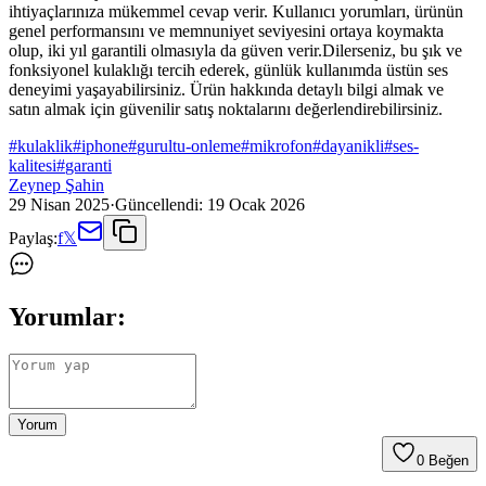
ihtiyaçlarınıza mükemmel cevap verir. Kullanıcı yorumları, ürünün
genel performansını ve memnuniyet seviyesini ortaya koymakta
olup, iki yıl garantili olmasıyla da güven verir.Dilerseniz, bu şık ve
fonksiyonel kulaklığı tercih ederek, günlük kullanımda üstün ses
deneyimi yaşayabilirsiniz. Ürün hakkında detaylı bilgi almak ve
satın almak için güvenilir satış noktalarını değerlendirebilirsiniz.
#
kulaklik
#
iphone
#
gurultu-onleme
#
mikrofon
#
dayanikli
#
ses-
kalitesi
#
garanti
Zeynep Şahin
29 Nisan 2025
·
Güncellendi:
19 Ocak 2026
Paylaş:
f
𝕏
Yorumlar:
Yorum
0
Beğen