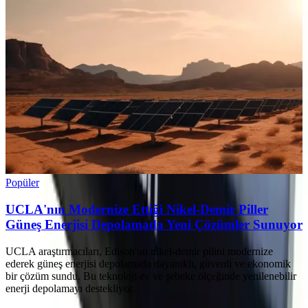
Popüler
UCLA'nın Modernize Ettiği Nikel-Demir Piller
Güneş Enerjisi Depolamada Yeni Çözümler Sunuyor
UCLA araştırmacıları, Edison'un nikel-demir pilini modernize
ederek güneş enerjisi depolamada dayanıklı, güvenli ve ekonomik
bir çözüm sundu. Bu teknoloji ev ve şebeke ölçeğinde yenilenebilir
enerji depolamayı destekliyor.