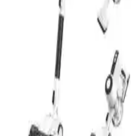
Mutfak Alışkanlıklarına Etkisi
Hava fritözleri, hızlı ve temiz pişirme imkanı sunarak mutfak
alışkanlıklarını köklü şekilde değiştirmekte, ancak bazı yemekler için
geleneksel cihazlara ihtiyaç duyulmaktadır.
Sebo D4 ve Elektrikli Süpürge Seçiminde Manevra
ve Kullanım Zorlukları Üzerine Analiz
Sebo D4 ve diğer elektrikli süpürgelerin manevra kabiliyeti,
kullanım alışkanlıkları ve zemin türlerine göre seçim kriterleri
detaylıca inceleniyor. Kanister ve dikey modellerin avantajları ve
zorlukları ele alınıyor.
Düşük Bakım Gerektiren Nemlendiriciler: Türler,
Bakım ve Temizlik İpuçları
Nemlendirici türleri, bakım gereksinimleri ve temizlik yöntemleri ele
alınarak düşük bakım gerektiren modellerin avantajları ve su
kalitesinin önemi açıklanıyor.
Astım ve Alerji İçin Torbalı HEPA Filtreli Vakum
Modelleri ve Hava Kalitesi Önerileri