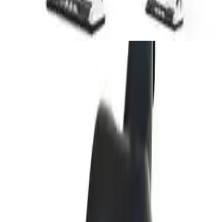
Astım ve alerji hastaları için torbalı HEPA filtreli vakumlar, toz ve
alerjenleri etkili şekilde hapseder. Sebo ve Miele öne çıkan markalar
olup, evde hava kalitesini artırmak için ek önlemler de önemlidir.
Kullanım Avantajları ve Performans
Turbo emici başlık, ev temizliğinde zaman ve enerji tasarrufu sağlar.
Halı ve sert zeminlerdeki toz ve kirleri etkili şekilde temizlerken
yüzeylere zarar vermez. Bu özellik, yoğun kullanım alanları ve evcil
hayvan sahipleri için büyük avantaj sağlar.
Başlığın en belirgin avantajlarından biri, tozları ve kirleri
kabartmasıdır. Bu sayede süpürge motorunun gücü daha verimli
kullanılır ve temizlik sonucu hijyenik olur. Ayrıca, kullanıcıların en
çok memnun kaldığı noktalar arasında, saç ve kıl toplamada yüksek
performans yer alır.
Kullanıcı Yorumları ve Değerlendirmeler
Ürünün genel kullanıcı memnuniyeti 4.3 puan seviyesindedir.
Kullanıcılar, özellikle saç ve kıl toplamada etkili olduğunu
belirtmişlerdir. Ancak bazı olumsuz geri bildirimler de mevcuttur.