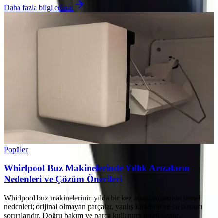
Daha fazla bilgi edinin
Popüler
Whirlpool Buz Makinelerinde Yıllık Arızaların
Nedenleri ve Çözüm Önerileri
Whirlpool buz makinelerinin yılda bir kez arızalanmasının temel
nedenleri; orijinal olmayan parçalar, yanlış kurulum ve su basıncı
sorunlarıdır. Doğru bakım ve parça kullanımı ömrü uzatır.