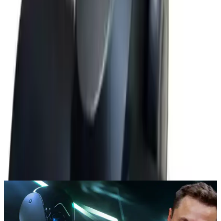
önce dikkatli değerlendirme yapılmalıdır. Sonuç olarak, Arnica Tesla
Turbo Emici Başlık, temizlikte verimlilik ve pratiklik arayanlar için
iyi bir alternatif olarak öne çıkmaktadır.
Paylaş:
f
𝕏
Yorumlar:
Yorum
0
Beğen
Ayın popüler yazıları