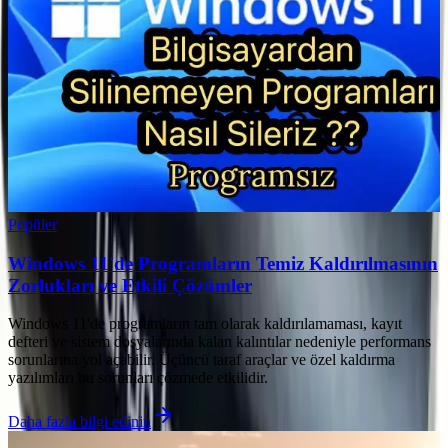
Popüler
Windows 11'de Programların Temiz Kaldırılmasının
Zorlukları ve Etkili Çözümler
Windows 11'de programların tam olarak kaldırılamaması, kayıt
defteri ve sistem dosyalarında kalan kalıntılar nedeniyle performans
sorunlarına yol açabilir. Üçüncü taraf araçlar ve özel kaldırma
yazılımları bu sorunları çözmede etkilidir.
Daha fazla bilgi edinin