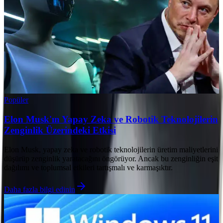
Popüler
Elon Musk'ın Yapay Zeka ve Robotik Teknolojilerin
Zenginlik Üzerindeki Etkisi
Elon Musk, yapay zeka ve robotik teknolojilerin üretim maliyetlerini
düşürüp zenginlik yaratacağını öngörüyor. Ancak bu zenginliğin eşit
dağılımı ve toplumsal etkileri tartışmalı ve karmaşıktır.
Daha fazla bilgi edinin