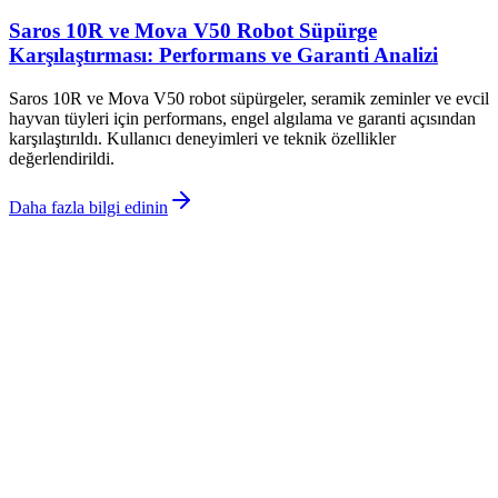
Saros 10R ve Mova V50 Robot Süpürge
Karşılaştırması: Performans ve Garanti Analizi
Saros 10R ve Mova V50 robot süpürgeler, seramik zeminler ve evcil
hayvan tüyleri için performans, engel algılama ve garanti açısından
karşılaştırıldı. Kullanıcı deneyimleri ve teknik özellikler
değerlendirildi.
Daha fazla bilgi edinin
©
Eleqon
2026
Site bölümleri
Ana Sayfa
Kategoriler
Etiketler
Yazarlar
Genel sayfalar
Hakkımızda