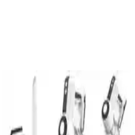
fırça özelliği sayesinde halı yüzeylerdeki toz ve kirleri derinlemesine
temizlerken döverek tozları kabartır böylece tozların yüzeyden
ayrılmasını kolaylaştırır.
Başlık, hem halı hem de sert zeminlerde mükemmel uyum sağlar.
Kullanım sırasında kullanıcıya büyük kolaylık sunar. Ekstra güç ve
etkinlik sağlayan turbo fırça, saç ve kıl toplamada da oldukça
etkilidir. Bu sayede evdeki hayvan tüyleri veya çocukların bıraktığı
küçük kıl ve saçlar zahmetsizce toplanabilir.
Ayrıca Bakınız
Tıkalı Burun İçin Nemlendirici Seçimi ve Kullanımı:
Soğuk ve Sıcak Buhar Modelleri
Burun tıkanıklığında nemlendirici kullanımı, ortam havasını %40-50
nemlendirmek ve burun mukozasını korumak için önemlidir. Soğuk
ve sıcak buhar modellerinin avantajları ve kullanım önerileri ele
alınmaktadır.
Evcil Hayvan Sahipleri İçin Robot Süpürge
Seçiminde Uzun Vadeli Deneyimlerin Önemi ve