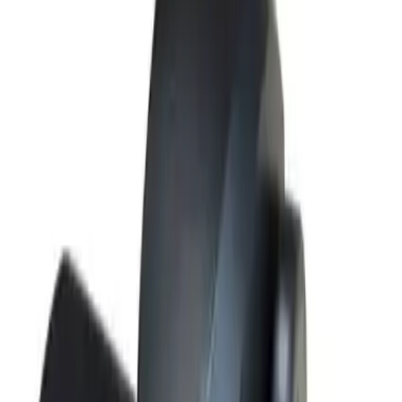
Kullanıcılar, firçanın takılıp donmaya başladığını ve zaman zaman
tuhaf sesler çıkardığını dile getirmişlerdir. Özellikle ilk birkaç
kullanımda ürünün 2 gün içerisinde korkunç sesler çıkarmaya
başladığı ve cızırtılı sesler nedeniyle rahatsızlık verdiği belirtilmiştir.
Bazı kullanıcılar, ürünün parkede kullanımı sırasında ciddi sesler
çıkardığını ve bu durumun rahatsız edici olduğunu ifade etmişlerdir.
Ayrıca, firçanın zamanla donma ve ses sorunları yaşaması, ürünün
dayanıklılığı konusunda soru işaretleri yaratmaktadır. Yine de, genel
değerlendirmeler göz önüne alındığında, temizlik performansı ve
kullanım kolaylığı açısından olumlu bir izlenim bırakmaktadır.
Sonuç ve Tavsiyeler
Arnica Tesla/tesla Premium Turbo Emici Başlık, temizlikte yüksek
performans arayanlar için idealdir. Özellikle halı ve sert zeminlerde
etkili sonuçlar sağlar. Saç ve kıl toplama konusunda başarılıdır ve
kullanımı oldukça pratiktir. Ancak bazı kullanıcıların yaşadığı ses ve
donma sorunları, ürünün uzun vadeli dayanıklılığı hakkında soru
işaretleri uyandırmaktadır.
Kullanıcı beklentilerine göre, ürünün ilk etapta temizlik performansı
göz önüne alınırsa, tercih edilebilirliği yüksektir. Ancak, olası teknik
sorunlar ve ses problemleri göz önüne alınmalı ve satın almadan