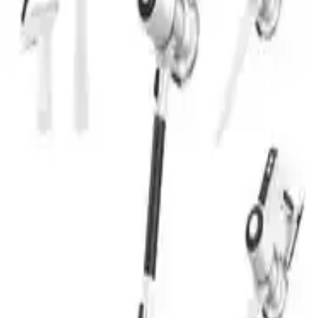
Bakım Gereksinimleri
Evcil hayvan sahipleri için robot süpürge seçiminde kısa vadeli
incelemeler yetersiz kalıyor. Uzun vadeli kullanıcı deneyimleri, tüy
toplama kapasitesi, bakım kolaylığı ve dayanıklılık gibi önemli
kriterleri ortaya koyuyor.
2026 Yılında Cosori TurboBlaze AirFryer:
Performans ve Kullanıcı Deneyimi Analizi
Cosori TurboBlaze, 2026 yılında sessiz çalışması ve homojen
pişirme performansıyla tercih ediliyor. Fan hızı ayarı ve düğme
işlevselliği gibi bazı sınırlamalar bulunuyor.
Evcil Hayvan Tüyleri ve Kir İçin Robot Süpürge
Modelleri: Performans ve Kullanıcı Deneyimleri
Evcil hayvan tüyleri ve kuru kir için robot süpürge seçimi, iRobot,
eufy, Dreame ve Roborock gibi markaların modelleri karşılaştırılarak
inceleniyor. Performans, dayanıklılık ve kullanıcı deneyimleri temel
alınmıştır.
Hava Fritözünün Yemek Pişirmedeki Rolü ve