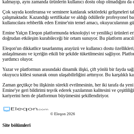
kalmayıp, aynı zamanda ürünlerin kullanıcı dostu olup olmadığını da 
Çok sayıda konferansa ve seminere katılarak sektördeki gelişmeleri tak
çalışmaktadır. Kazandığı sertifikalar ve aldığı ödüllerle profesyonel b
kullanıcılara rehberlik eden Emine'nin temel amacı, okuyucularının günc
Emine Yalçın Eleqon platformunda teknolojiyi ve yenilikçi ürünleri eri
doğrudan etkileşim kurabileceği bir ortam sunuyor. Bu platform aracılığ
Eleqon'un dikkatlice tasarlanmış arayüzü ve kullanıcı dostu özellikleri
anlaşılmasını ve içeriğin etkili bir şekilde tüketilmesini sağlıyor. Pla
yardımcı oluyor.
Yazar ve platformun arasındaki dinamik ilişki, çift yönlü bir fayda sağ
okuyucu kitlesi sunarak onun ulaşabilirliğini arttırıyor. Bu karşılıklı k
Zaman geçtikçe bu ilişkinin sürekli evrilmesinin, her iki tarafa da yeni
Emine'ye geri bildirimi teşvik ederek yazılarının kalitesini ve çeşitlili
kariyerini hem de platformun büyümesini şekillendiriyor.
©
Eleqon
2026
Site bölümleri