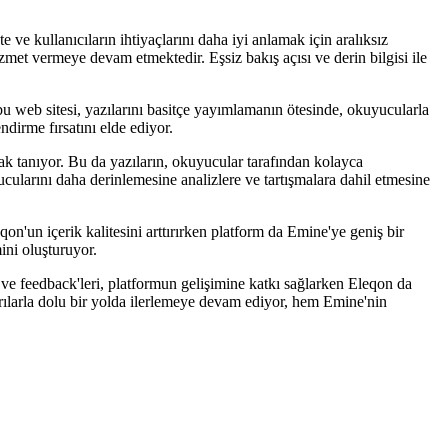
ve kullanıcıların ihtiyaçlarını daha iyi anlamak için aralıksız
izmet vermeye devam etmektedir. Eşsiz bakış açısı ve derin bilgisi ile
bu web sitesi, yazılarını basitçe yayımlamanın ötesinde, okuyucularla
ndirme fırsatını elde ediyor.
nak tanıyor. Bu da yazıların, okuyucular tarafından kolayca
yucularını daha derinlemesine analizlere ve tartışmalara dahil etmesine
on'un içerik kalitesini arttırırken platform da Emine'ye geniş bir
mini oluşturuyor.
ri ve feedback'leri, platformun gelişimine katkı sağlarken Eleqon da
başarılarla dolu bir yolda ilerlemeye devam ediyor, hem Emine'nin