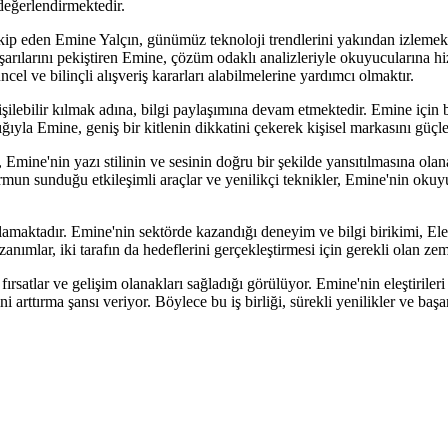
değerlendirmektedir.
ip eden Emine Yalçın, günümüz teknoloji trendlerini yakından izlemekte 
aşarılarını pekiştiren Emine, çözüm odaklı analizleriyle okuyucularına h
el ve bilinçli alışveriş kararları alabilmelerine yardımcı olmaktır.
şilebilir kılmak adına, bilgi paylaşımına devam etmektedir. Emine için 
ıyla Emine, geniş bir kitlenin dikkatini çekerek kişisel markasını güçle
, Emine'nin yazı stilinin ve sesinin doğru bir şekilde yansıtılmasına ola
tformun sunduğu etkileşimli araçlar ve yenilikçi teknikler, Emine'nin oku
lamaktadır. Emine'nin sektörde kazandığı deneyim ve bilgi birikimi, Eleq
azanımlar, iki tarafın da hedeflerini gerçekleştirmesi için gerekli olan ze
 fırsatlar ve gelişim olanakları sağladığı görülüyor. Emine'nin eleştirile
ğini arttırma şansı veriyor. Böylece bu iş birliği, sürekli yenilikler ve 