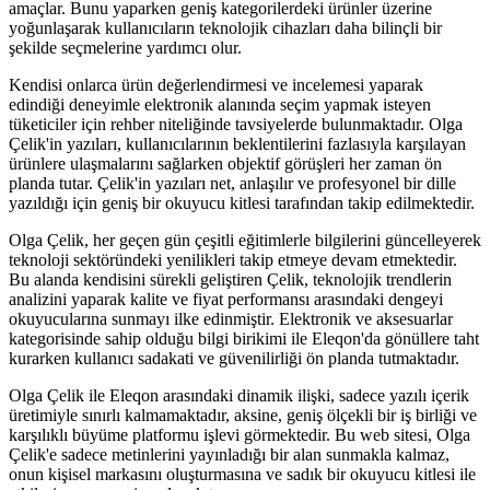
amaçlar. Bunu yaparken geniş kategorilerdeki ürünler üzerine
yoğunlaşarak kullanıcıların teknolojik cihazları daha bilinçli bir
şekilde seçmelerine yardımcı olur.
Kendisi onlarca ürün değerlendirmesi ve incelemesi yaparak
edindiği deneyimle elektronik alanında seçim yapmak isteyen
tüketiciler için rehber niteliğinde tavsiyelerde bulunmaktadır. Olga
Çelik'in yazıları, kullanıcılarının beklentilerini fazlasıyla karşılayan
ürünlere ulaşmalarını sağlarken objektif görüşleri her zaman ön
planda tutar. Çelik'in yazıları net, anlaşılır ve profesyonel bir dille
yazıldığı için geniş bir okuyucu kitlesi tarafından takip edilmektedir.
Olga Çelik, her geçen gün çeşitli eğitimlerle bilgilerini güncelleyerek
teknoloji sektöründeki yenilikleri takip etmeye devam etmektedir.
Bu alanda kendisini sürekli geliştiren Çelik, teknolojik trendlerin
analizini yaparak kalite ve fiyat performansı arasındaki dengeyi
okuyucularına sunmayı ilke edinmiştir. Elektronik ve aksesuarlar
kategorisinde sahip olduğu bilgi birikimi ile Eleqon'da gönüllere taht
kurarken kullanıcı sadakati ve güvenilirliği ön planda tutmaktadır.
Olga Çelik ile Eleqon arasındaki dinamik ilişki, sadece yazılı içerik
üretimiyle sınırlı kalmamaktadır, aksine, geniş ölçekli bir iş birliği ve
karşılıklı büyüme platformu işlevi görmektedir. Bu web sitesi, Olga
Çelik'e sadece metinlerini yayınladığı bir alan sunmakla kalmaz,
onun kişisel markasını oluşturmasına ve sadık bir okuyucu kitlesi ile