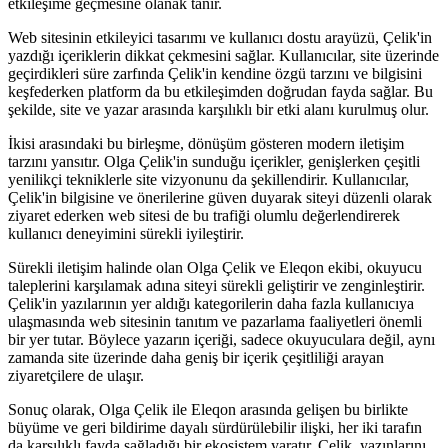
etkileşime geçmesine olanak tanır.
Web sitesinin etkileyici tasarımı ve kullanıcı dostu arayüzü, Çelik'in
yazdığı içeriklerin dikkat çekmesini sağlar. Kullanıcılar, site üzerinde
geçirdikleri süre zarfında Çelik'in kendine özgü tarzını ve bilgisini
keşfederken platform da bu etkileşimden doğrudan fayda sağlar. Bu
şekilde, site ve yazar arasında karşılıklı bir etki alanı kurulmuş olur.
İkisi arasındaki bu birleşme, dönüşüm gösteren modern iletişim
tarzını yansıtır. Olga Çelik'in sunduğu içerikler, genişlerken çeşitli
yenilikçi tekniklerle site vizyonunu da şekillendirir. Kullanıcılar,
Çelik'in bilgisine ve önerilerine güven duyarak siteyi düzenli olarak
ziyaret ederken web sitesi de bu trafiği olumlu değerlendirerek
kullanıcı deneyimini sürekli iyileştirir.
Sürekli iletişim halinde olan Olga Çelik ve Eleqon ekibi, okuyucu
taleplerini karşılamak adına siteyi sürekli geliştirir ve zenginleştirir.
Çelik'in yazılarının yer aldığı kategorilerin daha fazla kullanıcıya
ulaşmasında web sitesinin tanıtım ve pazarlama faaliyetleri önemli
bir yer tutar. Böylece yazarın içeriği, sadece okuyuculara değil, aynı
zamanda site üzerinde daha geniş bir içerik çeşitliliği arayan
ziyaretçilere de ulaşır.
Sonuç olarak, Olga Çelik ile Eleqon arasında gelişen bu birlikte
büyüme ve geri bildirime dayalı sürdürülebilir ilişki, her iki tarafın
da karşılıklı fayda sağladığı bir ekosistem yaratır. Çelik, yazınlarını