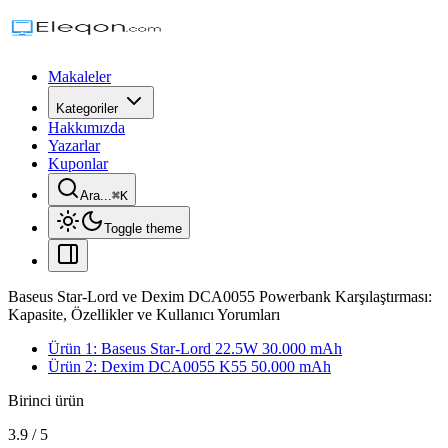
Makaleler
Kategoriler
Hakkımızda
Yazarlar
Kuponlar
Ara...
⌘
K
Toggle theme
Baseus Star-Lord ve Dexim DCA0055 Powerbank Karşılaştırması:
Kapasite, Özellikler ve Kullanıcı Yorumları
Ürün 1: Baseus Star-Lord 22.5W 30.000 mAh
Ürün 2: Dexim DCA0055 K55 50.000 mAh
Birinci ürün
3.9
/
5