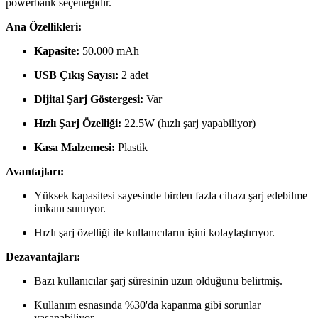
powerbank seçeneğidir.
Ana Özellikleri:
Kapasite:
50.000 mAh
USB Çıkış Sayısı:
2 adet
Dijital Şarj Göstergesi:
Var
Hızlı Şarj Özelliği:
22.5W (hızlı şarj yapabiliyor)
Kasa Malzemesi:
Plastik
Avantajları:
Yüksek kapasitesi sayesinde birden fazla cihazı şarj edebilme
imkanı sunuyor.
Hızlı şarj özelliği ile kullanıcıların işini kolaylaştırıyor.
Dezavantajları:
Bazı kullanıcılar şarj süresinin uzun olduğunu belirtmiş.
Kullanım esnasında %30'da kapanma gibi sorunlar
yaşanabiliyor.