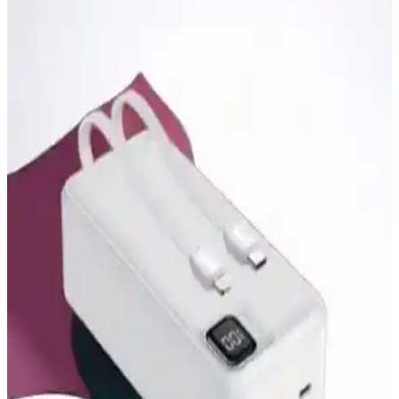
sağlar.
Samsung Uygun Fiyatlı 8000 mAh Batarya
Seçenekleri ve Kullanım İpuçları
Samsung'un uygun fiyatlı 8000 mAh batarya seçenekleri hakkında
bilgiler bulunmamaktadır, ancak yüksek kapasiteli ve ekonomik
bataryalar çeşitli platformlarda mevcuttur.
Sunix PB-37 ve Woyax Deji Magsafe Powerbank
Karşılaştırması 5000 mAh Kapasiteli Taşınabilir
Şarj Cihazları
Sunix PB-37 ve Woyax Deji Magsafe powerbankların özellikleri,
avantajları ve kullanıcı geri bildirimleri detaylı şekilde karşılaştırıldı,
hangisinin ihtiyaçlara daha uygun olduğunu öğrenin.
Sunix 5000mAh Taşınabilir Powerbank Özellikleri
ve Kullanım Alanları
Sunix 5000mAh taşınabilir powerbank, hafif tasarımı ve hızlı şarj
özellikleriyle günlük ve seyahat ihtiyaçlarına uygun güvenilir enerji
kaynağıdır.