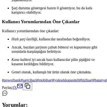
Şarj durumu göstergesi bazen 0 gösteriyor, bu da kafa
karıştırıcı olabiliyor.
Kullanıcı Yorumlarından Öne Çıkanlar
Kullanıcı yorumlarından öne çıkanlar:
Hızlı şarj özelliği
, kullanıcılar tarafından beğeniliyor.
Ancak, bazıları
şarjının çabuk bitmesi
ve
kapanması
gibi
sorunlarla karşılaştığını belirtiyor.
Kasa kalitesi
iyi ancak bazı kullanıcılar pilin şiştiğini ve
kasanın kırıldığını bildiriyor.
Genel olarak, kullanışlı bir ürün olarak öne çıkmakta.
#
powerbank
#
sarjcihazi
#
mobilsarj
#
yuksekkapasiteli
#
hizlisarj
#
batarya
Paylaş:
f
𝕏
Yorumlar: