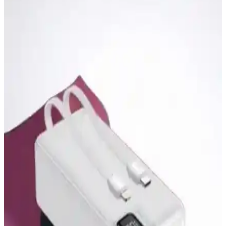
Hızlı Şarj Çözümü
Spigen'in 5000 mAh Ultra Mini Powerbank'i hafifliği ve hızlı şarj
desteğiyle hareket özgürlüğü sunar, güvenli ve pratik kullanım
sağlar.
Samsung Uygun Fiyatlı 8000 mAh Batarya
Seçenekleri ve Kullanım İpuçları
Samsung'un uygun fiyatlı 8000 mAh batarya seçenekleri hakkında
bilgiler bulunmamaktadır, ancak yüksek kapasiteli ve ekonomik
bataryalar çeşitli platformlarda mevcuttur.
Sunix PB-37 ve Woyax Deji Magsafe Powerbank
Karşılaştırması 5000 mAh Kapasiteli Taşınabilir
Şarj Cihazları
Sunix PB-37 ve Woyax Deji Magsafe powerbankların özellikleri,
avantajları ve kullanıcı geri bildirimleri detaylı şekilde karşılaştırıldı,
hangisinin ihtiyaçlara daha uygun olduğunu öğrenin.
Sunix 5000mAh Taşınabilir Powerbank Özellikleri
ve Kullanım Alanları