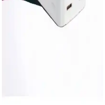
Yüksek Kapasiteli Powerbank Seçerken Dikkat
Edilmesi Gerekenler ve En Güncel Modeller
Yüksek kapasiteli powerbankler, uzun seyahatler ve çoklu cihaz
şarjı için ideal. Kapasite, hız ve güvenlik özellikleriyle en uygun
modeli seçmek önemli.
Yüksek Kapasiteli ve Güçlü Şarj Çözümleri ile
Elektronik Cihazlarınızı Hızla Şarj Edin
Yüksek kapasiteli ve hızlı şarj teknolojileri sayesinde elektronik
cihazlarınız güvenle ve pratiklikle şarj edilir, mobil yaşamınızı
kolaylaştırır.
Kensa Powerbank 30.000 mAh ile Powerway
TX209 karşılaştırması: Özellikler ve performans
Bu karşılaştırma, Kensa 30.000 mAh ile Powerway TX209 kablolu
powerbank’ın kapasite, çıkış sayısı, hızlı şarj desteği, göstergeler ve
güvenlik özellikleri gibi ana farklarını ve kullanıcı görüşlerini
özetler; gerçek kullanım süresini değerlendirir.