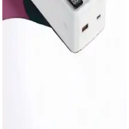
Sunix 5000mAh taşınabilir powerbank, hafif tasarımı ve hızlı şarj
özellikleriyle günlük ve seyahat ihtiyaçlarına uygun güvenilir enerji
kaynağıdır.
Yüksek Kapasiteli Powerbank Seçerken Dikkat
Edilmesi Gerekenler ve En Güncel Modeller
Yüksek kapasiteli powerbankler, uzun seyahatler ve çoklu cihaz
şarjı için ideal. Kapasite, hız ve güvenlik özellikleriyle en uygun
modeli seçmek önemli.
Yüksek Kapasiteli ve Güçlü Şarj Çözümleri ile
Elektronik Cihazlarınızı Hızla Şarj Edin
Yüksek kapasiteli ve hızlı şarj teknolojileri sayesinde elektronik
cihazlarınız güvenle ve pratiklikle şarj edilir, mobil yaşamınızı
kolaylaştırır.
Kensa Powerbank 30.000 mAh ile Powerway
TX209 karşılaştırması: Özellikler ve performans
Bu karşılaştırma, Kensa 30.000 mAh ile Powerway TX209 kablolu