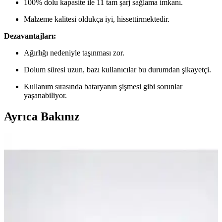
100% dolu kapasite ile 11 tam şarj sağlama imkanı.
Malzeme kalitesi oldukça iyi, hissettirmektedir.
Dezavantajları:
Ağırlığı nedeniyle taşınması zor.
Dolum süresi uzun, bazı kullanıcılar bu durumdan şikayetçi.
Kullanım sırasında bataryanın şişmesi gibi sorunlar
yaşanabiliyor.
Ayrıca Bakınız
Taşınabilir 5000mAh Kapasiteli Powerbankler:
Seyahat ve Günlük Kullanım İçin Uygun Seçenekler
5000mAh kapasiteli taşınabilir şarj cihazları hafifliği ve hızlı şarj
özellikleriyle günlük ve seyahat ihtiyaçlarınızı karşılar, MagSafe
uyumluluğu ise kullanım kolaylığı sağlar.
Spigen 5000 mAh Ultra Mini Powerbank: Hafif ve