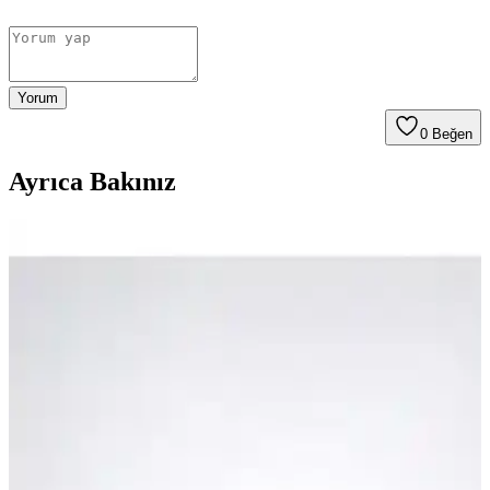
Yorum
0
Beğen
Ayrıca Bakınız
Taşınabilir 5000mAh Kapasiteli Powerbankler:
Seyahat ve Günlük Kullanım İçin Uygun Seçenekler
5000mAh kapasiteli taşınabilir şarj cihazları hafifliği ve hızlı şarj
özellikleriyle günlük ve seyahat ihtiyaçlarınızı karşılar, MagSafe
uyumluluğu ise kullanım kolaylığı sağlar.
Spigen 5000 mAh Ultra Mini Powerbank: Hafif ve
Hızlı Şarj Çözümü
Spigen'in 5000 mAh Ultra Mini Powerbank'i hafifliği ve hızlı şarj
desteğiyle hareket özgürlüğü sunar, güvenli ve pratik kullanım