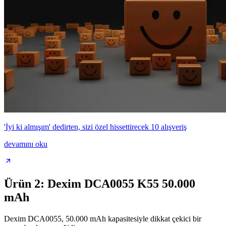
'İyi ki almışım' dedirten, sizi özel hissettirecek 10 alışveriş
devamını oku
Ürün 2: Dexim DCA0055 K55 50.000
mAh
Dexim DCA0055, 50.000 mAh kapasitesiyle dikkat çekici bir