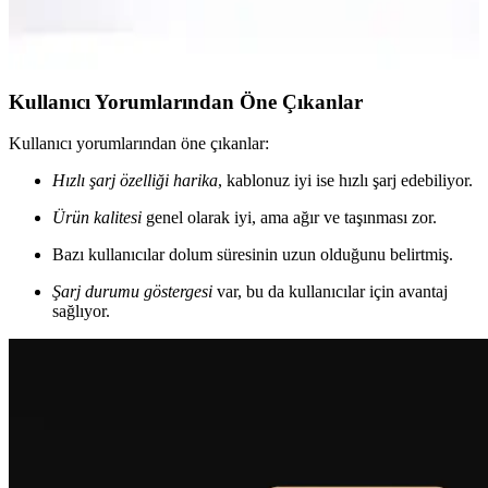
powerbank’ın kapasite, çıkış sayısı, hızlı şarj desteği, göstergeler ve
güvenlik özellikleri gibi ana farklarını ve kullanıcı görüşlerini
özetler; gerçek kullanım süresini değerlendirir.
Kullanıcı Yorumlarından Öne Çıkanlar
Kullanıcı yorumlarından öne çıkanlar:
Hızlı şarj özelliği harika
, kablonuz iyi ise hızlı şarj edebiliyor.
Ürün kalitesi
genel olarak iyi, ama ağır ve taşınması zor.
Bazı kullanıcılar dolum süresinin uzun olduğunu belirtmiş.
Şarj durumu göstergesi
var, bu da kullanıcılar için avantaj
sağlıyor.