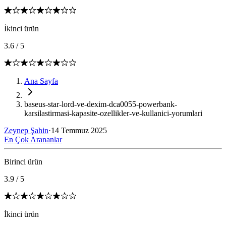
İkinci ürün
3.6
/
5
Ana Sayfa
baseus-star-lord-ve-dexim-dca0055-powerbank-
karsilastirmasi-kapasite-ozellikler-ve-kullanici-yorumlari
Zeynep Şahin
·
14 Temmuz 2025
En Çok Arananlar
Birinci ürün
3.9
/
5
İkinci ürün