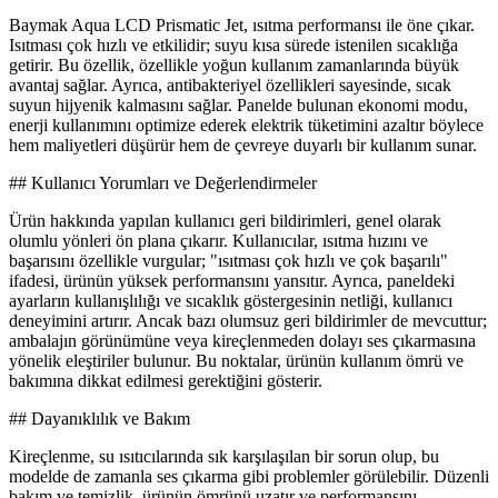
Baymak Aqua LCD Prismatic Jet, ısıtma performansı ile öne çıkar.
Isıtması çok hızlı ve etkilidir; suyu kısa sürede istenilen sıcaklığa
getirir. Bu özellik, özellikle yoğun kullanım zamanlarında büyük
avantaj sağlar. Ayrıca, antibakteriyel özellikleri sayesinde, sıcak
suyun hijyenik kalmasını sağlar. Panelde bulunan ekonomi modu,
enerji kullanımını optimize ederek elektrik tüketimini azaltır böylece
hem maliyetleri düşürür hem de çevreye duyarlı bir kullanım sunar.
## Kullanıcı Yorumları ve Değerlendirmeler
Ürün hakkında yapılan kullanıcı geri bildirimleri, genel olarak
olumlu yönleri ön plana çıkarır. Kullanıcılar, ısıtma hızını ve
başarısını özellikle vurgular; "ısıtması çok hızlı ve çok başarılı"
ifadesi, ürünün yüksek performansını yansıtır. Ayrıca, paneldeki
ayarların kullanışlılığı ve sıcaklık göstergesinin netliği, kullanıcı
deneyimini artırır. Ancak bazı olumsuz geri bildirimler de mevcuttur;
ambalajın görünümüne veya kireçlenmeden dolayı ses çıkarmasına
yönelik eleştiriler bulunur. Bu noktalar, ürünün kullanım ömrü ve
bakımına dikkat edilmesi gerektiğini gösterir.
## Dayanıklılık ve Bakım
Kireçlenme, su ısıtıcılarında sık karşılaşılan bir sorun olup, bu
modelde de zamanla ses çıkarma gibi problemler görülebilir. Düzenli
bakım ve temizlik, ürünün ömrünü uzatır ve performansını