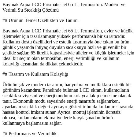
Baymak Aqua LCD Prismatic Jet 65 Lt Termosifon: Modern ve
Verimli Su Sıcaklığı Çözümü
## Ürünün Temel Özellikleri ve Tanımı
Baymak Aqua LCD Prismatic Jet 65 Lt Termosifon, evler ve küçük
işletmeler için tasarlanmıştır yüksek performanslı bir su ısıtıcıdır.
Kullanıcı dostu özellikleri ve estetik tasarımıyla öne çıkan bu ürün,
günlük yaşamda ihtiyaç duyulan sıcak suyu hızlı ve güvenilir bir
şekilde sağlar. 65 litrelik kapasitesiyle aileler ve küçük işletmeler için
ideal bir seçim olan termosifon, enerji verimliliği ve kullanım
kolaylığı açısından da dikkat çekmektedir.
## Tasarım ve Kullanım Kolaylığı
Ürünün şık ve modern tasarımı, banyolara ve mutfaklara estetik bir
görünüm kazandırır. Panelinde bulunan LCD ekran, kullanıcıların
sıcaklık seviyesini ve enerji modunu kolayca takip etmesine olanak
tanır. Ekonomik modu sayesinde enerji tasarrufu sağlanırken,
ayarlanan sıcaklık değeri ayrı ayrı gösterilir bu da kullanım sırasında
hassas kontrol imkanı sunar. Ayrıca, montaj işleminin ücretsiz
olması, kullanıcıların ek maliyetlerle karşılaşmadan ürünü
kullanmaya başlamasını sağlar.
## Performans ve Verimlilik