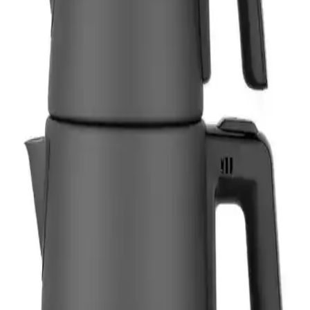
Sunny Lateafe 1500 W Cam Üstü Çay Makinası, iki hazneyle hızlı
çay ve sıcak su sunar. 0,7 L cam demlik, 1,7 L su ısıtıcısı; şeffaf
seviye göstergesi, ışıklı kaynama göstergesi, gizli rezistans, otomatik
kapanma ve sıcak tutma ile güvenli ve pratiktir.
ASBEN Aguilas 24V Oto Su Isıtıcı: Çelik Gövdeyle
Hızlı Isıtma ve Uyum Özellikleri
ASBEN Aguilas, 2400 W çelik gövdeli araç içi su ısıtıcısıdır; 220-
240 V ile uyumlu olarak hızlı ısıtma sağlar. Otomatik kapanma yok,
hacim sınırlamaları ve uyum sorunları kullanıcı yorumlarında öne
çıkar; güvenli kullanım için dikkatli izleme gerekir.
Smeg 50 Style Retro Krem Kettle 1,7 Litre
Paslanmaz Çelik Tasarımı ve Güvenlik Özellikleriyle
Öne Çıkıyor
Smeg 50 Style Retro Krem Kettle, 1,7 litre kapasitesi, paslanmaz
çelik gövdesi ve güvenlik özellikleriyle modern mutfaklara şıklık ve
fonksiyonellik katıyor.
3D 1 Litre 24 Volt Araç İçi Su Isıtıcı Kettle İnceleme