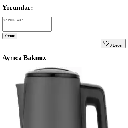
Yorumlar:
Yorum
0
Beğen
Ayrıca Bakınız
Arzum AR3014 Florido Gizli Rezistanslı Su Isıtıcısı –
2 L Kapasite, Beyaz ve Şık Tasarım
Arzum AR3014 Florido Gizli Rezistanslı Su Isıtıcısı, 2 litre
kapasiteyle ev ve ofis için pratik çözümdür. Gizli rezistans temizliği
kolaylaştırır; otomatik kapanma güvenlik sağlar. Beyaz çelik gövde
ve şeffaf dolum bölmesiyle kullanışlı.
Sunny Sunny Lateafe 1500 W Cam Üstü Çay
Makinası: Özellikler, Tasarım ve Performans