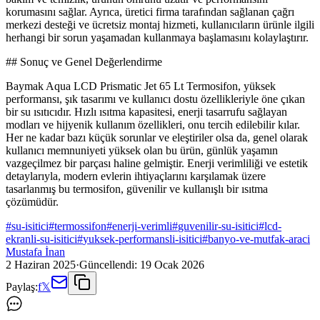
korumasını sağlar. Ayrıca, üretici firma tarafından sağlanan çağrı
merkezi desteği ve ücretsiz montaj hizmeti, kullanıcıların ürünle ilgili
herhangi bir sorun yaşamadan kullanmaya başlamasını kolaylaştırır.
## Sonuç ve Genel Değerlendirme
Baymak Aqua LCD Prismatic Jet 65 Lt Termosifon, yüksek
performansı, şık tasarımı ve kullanıcı dostu özellikleriyle öne çıkan
bir su ısıtıcıdır. Hızlı ısıtma kapasitesi, enerji tasarrufu sağlayan
modları ve hijyenik kullanım özellikleri, onu tercih edilebilir kılar.
Her ne kadar bazı küçük sorunlar ve eleştiriler olsa da, genel olarak
kullanıcı memnuniyeti yüksek olan bu ürün, günlük yaşamın
vazgeçilmez bir parçası haline gelmiştir. Enerji verimliliği ve estetik
detaylarıyla, modern evlerin ihtiyaçlarını karşılamak üzere
tasarlanmış bu termosifon, güvenilir ve kullanışlı bir ısıtma
çözümüdür.
#
su-isitici
#
termossifon
#
enerji-verimli
#
guvenilir-su-isitici
#
lcd-
ekranli-su-isitici
#
yuksek-performansli-isitici
#
banyo-ve-mutfak-araci
Mustafa İnan
2 Haziran 2025
·
Güncellendi:
19 Ocak 2026
Paylaş:
f
𝕏