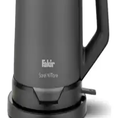
ve Kullanım Rehberi
Bu incelemede, 3D 1 Litre 24 Volt araç içi su ısıtıcısının özellikleri,
kullanım alanları ve kullanıcı yorumları detaylı şekilde ele alınmıştır.
Vestel Retro Siyah Su Isıtıcı: Estetik ve
Fonksiyonellik Sunan Modern Tasarım
Vestel Retro Siyah Su Isıtıcı, hızlı ısıtma, kablosuz kullanım ve şık
tasarımıyla günlük ihtiyaçlara pratik çözümler sunar, dayanıklı
malzemeleriyle uzun ömür sağlar.
Awox Demplus ve Karaca Çaysever 3 In 1 Çay ve
Su Isıtıcılarının Karşılaştırması
Awox Demplus ve Karaca Çaysever 3 In 1 modellerinin tasarım,
fonksiyon ve dayanıklılık açısından detaylı karşılaştırması. Hangi
ürün ihtiyaçlara daha uygun?
Fakir Steel N More Çay Makinesi Antrasit Renkli
Modern Tasarım ve Fonksiyonellik
Fakir Steel N More çay makinesi, şık antrasit tasarımı, paslanmaz