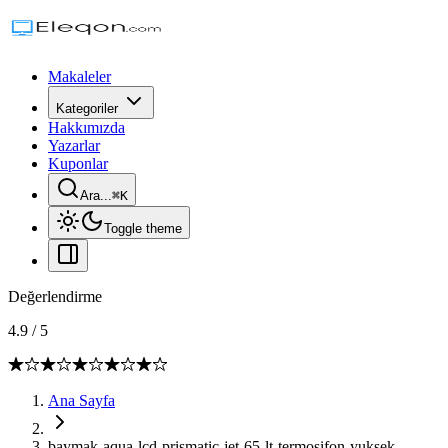
Makaleler
Kategoriler
Hakkımızda
Yazarlar
Kuponlar
Ara...
⌘
K
Toggle theme
Değerlendirme
4.9
/
5
Ana Sayfa
baymak-aqua-lcd-prismatic-jet-65-lt-termosifon-yuksek-