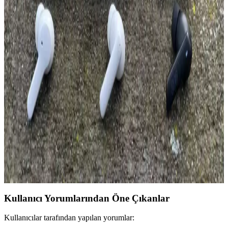
Kablosuz fareler, kullanım kolaylığı ve estetik avantajlar sunar.
Farklı modellerin DPI, bağlantı ve ergonomik özellikleri,
kullanıcıların ihtiyaçlarına göre seçim yapmasını sağlar.
Uygun Fiyatlı Aktif Bluetooth Kulaklıklar: Piyasa
Özellikleri ve Değerlendirmeleri
Uygun fiyatlı aktif Bluetooth kulaklıklar, temel özellikleri ve piyasa
fiyat aralıklarıyla günlük kullanım için ideal seçenekler sunar.
Performans ve dayanıklılık açısından dikkat edilmesi gereken
noktaları içerir.
QCY T13 ve Huawei FreeBuds SE 2 Kulaklık
Karşılaştırması: Hangi Model Sizin İçin Uygun
QCY T13 ve Huawei FreeBuds SE 2 modellerinin tasarım, ses
kalitesi, pil ömrü ve ek özellikleri detaylı karşılaştırmasıyla,
kullanıcılara en uygun kulaklık seçiminde rehberlik sağlanıyor.
Kullanıcı Yorumlarından Öne Çıkanlar
Kullanıcılar tarafından yapılan yorumlar: