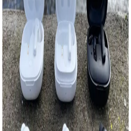
performans ve kullanım özellikleri detaylı karşılaştırmasıyla,
kullanıcıların ihtiyaçlarına uygun seçim yapmasını sağlayan bilgiler.
Açık Hava Kullanımı İçin Taşınabilir Güçlü
Hoparlör Seçim Rehberi ve Kullanım İpuçları
Açık hava etkinlikleri için dayanıklı ve yüksek ses çıkışlı taşınabilir
hoparlörler, uzun pil ömrü ve suya dayanıklılık özellikleriyle öne
çıkar. Bu rehberde, seçim kriterleri ve kullanım ipuçları
detaylandırılıyor.
Kablosuz Bluetooth Kulaklıklar ve Yüksek Ses
Kalitesi: Teknolojik Gelişmeler ve Seçim İpuçları
Kablosuz Bluetooth kulaklıklar hareket özgürlüğü ve yüksek ses
kalitesi ile öne çıkıyor. Güncel teknolojiler ve özellikler sayesinde
daha net ve kaliteli ses deneyimi mümkün oluyor.
Kablosuz Farelerin Temel Özellikleri ve Modeller
Arasındaki Farklar Analizi
Kablosuz fareler, kullanım kolaylığı ve estetik avantajlar sunar.
Farklı modellerin DPI, bağlantı ve ergonomik özellikleri,