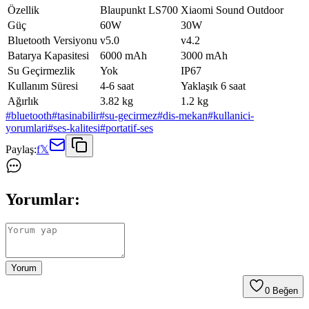
Özellik
Blaupunkt LS700
Xiaomi Sound Outdoor
Güç
60W
30W
Bluetooth Versiyonu
v5.0
v4.2
Batarya Kapasitesi
6000 mAh
3000 mAh
Su Geçirmezlik
Yok
IP67
Kullanım Süresi
4-6 saat
Yaklaşık 6 saat
Ağırlık
3.82 kg
1.2 kg
#
bluetooth
#
tasinabilir
#
su-gecirmez
#
dis-mekan
#
kullanici-
yorumlari
#
ses-kalitesi
#
portatif-ses
Paylaş:
f
𝕏
Yorumlar:
Yorum
0
Beğen