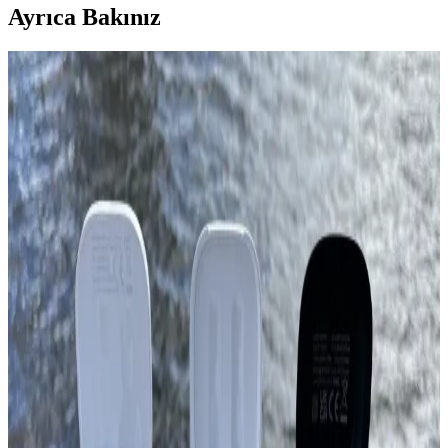
Ayrıca Bakınız
TPA3110 Tabanlı Bluetooth Ses Amplifikatörü
Tasarımı ve İyileştirme Yöntemleri
TPA3110 entegresiyle tasarlanan Bluetooth ses amplifikatöründe
topraklama izolasyonu ve ısı yönetimi kritik rol oynar. Modüler
yapılar hızlı prototip için uygunken özel PCB ve metal kasa
dayanıklılığı artırır.
Bluetooth Taşınabilir Hoparlörler: Güncel Özellikler
ve Seçim Kriterleri 2026
2026'nın en iyi Bluetooth hoparlörleri, yüksek ses performansı,
dayanıklılık ve taşınabilirlik özellikleriyle öne çıkıyor. Kullanıcılar,
ihtiyaçlarına uygun modeli seçerken teknik özellikleri ve markayı
dikkate almalı.
Redmi Buds 6 Active ve Lenovo LP1S Kulaklıkların
Özellikleri ve Karşılaştırması
Redmi Buds 6 Active ve Lenovo LP1S kulaklıkların tasarım,