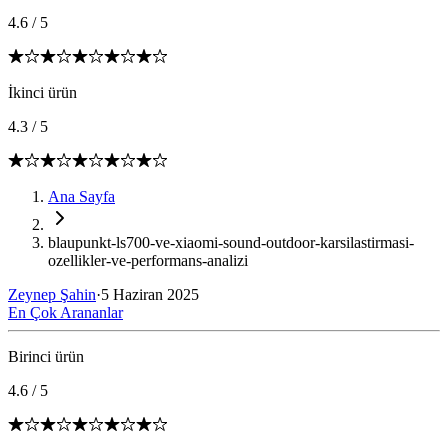
4.6
/
5
İkinci ürün
4.3
/
5
Ana Sayfa
blaupunkt-ls700-ve-xiaomi-sound-outdoor-karsilastirmasi-
ozellikler-ve-performans-analizi
Zeynep Şahin
·
5 Haziran 2025
En Çok Arananlar
Birinci ürün
4.6
/
5