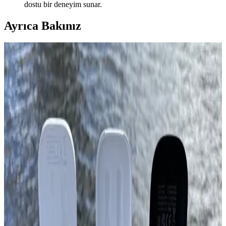
dostu bir deneyim sunar.
Ayrıca Bakınız
TPA3110 Tabanlı Bluetooth Ses Amplifikatörü
Tasarımı ve İyileştirme Yöntemleri
TPA3110 entegresiyle tasarlanan Bluetooth ses amplifikatöründe
topraklama izolasyonu ve ısı yönetimi kritik rol oynar. Modüler
yapılar hızlı prototip için uygunken özel PCB ve metal kasa
dayanıklılığı artırır.
Bluetooth Taşınabilir Hoparlörler: Güncel Özellikler
ve Seçim Kriterleri 2026
2026'nın en iyi Bluetooth hoparlörleri, yüksek ses performansı,
dayanıklılık ve taşınabilirlik özellikleriyle öne çıkıyor. Kullanıcılar,
ihtiyaçlarına uygun modeli seçerken teknik özellikleri ve markayı
dikkate almalı.
Redmi Buds 6 Active ve Lenovo LP1S Kulaklıkların
Özellikleri ve Karşılaştırması