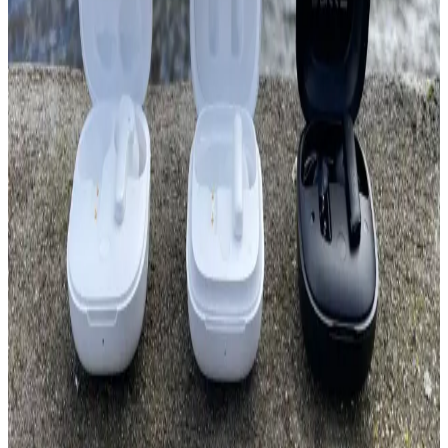
Redmi Buds 6 Active ve Lenovo LP1S kulaklıkların tasarım,
performans ve kullanım özellikleri detaylı karşılaştırmasıyla,
kullanıcıların ihtiyaçlarına uygun seçim yapmasını sağlayan bilgiler.
Açık Hava Kullanımı İçin Taşınabilir Güçlü
Hoparlör Seçim Rehberi ve Kullanım İpuçları
Açık hava etkinlikleri için dayanıklı ve yüksek ses çıkışlı taşınabilir
hoparlörler, uzun pil ömrü ve suya dayanıklılık özellikleriyle öne
çıkar. Bu rehberde, seçim kriterleri ve kullanım ipuçları
detaylandırılıyor.
Kablosuz Bluetooth Kulaklıklar ve Yüksek Ses
Kalitesi: Teknolojik Gelişmeler ve Seçim İpuçları
Kablosuz Bluetooth kulaklıklar hareket özgürlüğü ve yüksek ses
kalitesi ile öne çıkıyor. Güncel teknolojiler ve özellikler sayesinde
daha net ve kaliteli ses deneyimi mümkün oluyor.
Kablosuz Farelerin Temel Özellikleri ve Modeller
Arasındaki Farklar Analizi