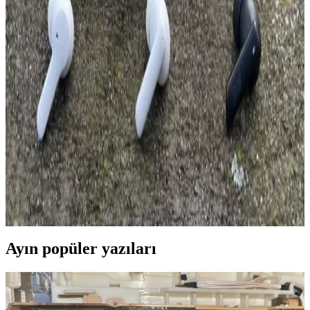
kullanıcıların ihtiyaçlarına göre seçim yapmasını sağlar.
Uygun Fiyatlı Aktif Bluetooth Kulaklıklar: Piyasa
Özellikleri ve Değerlendirmeleri
Uygun fiyatlı aktif Bluetooth kulaklıklar, temel özellikleri ve piyasa
fiyat aralıklarıyla günlük kullanım için ideal seçenekler sunar.
Performans ve dayanıklılık açısından dikkat edilmesi gereken
noktaları içerir.
QCY T13 ve Huawei FreeBuds SE 2 Kulaklık
Karşılaştırması: Hangi Model Sizin İçin Uygun
QCY T13 ve Huawei FreeBuds SE 2 modellerinin tasarım, ses
kalitesi, pil ömrü ve ek özellikleri detaylı karşılaştırmasıyla,
kullanıcılara en uygun kulaklık seçiminde rehberlik sağlanıyor.
Ayın popüler yazıları