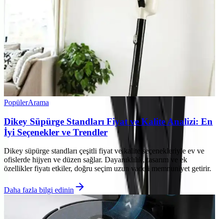
Popüler
Arama
Dikey Süpürge Standları Fiyat ve Kalite Analizi: En
İyi Seçenekler ve Trendler
Dikey süpürge standları çeşitli fiyat ve kalite seçenekleriyle ev ve
ofislerde hijyen ve düzen sağlar. Dayanıklılık, tasarım ve ek
özellikler fiyatı etkiler, doğru seçim uzun vadeli memnuniyet getirir.
Daha fazla bilgi edinin