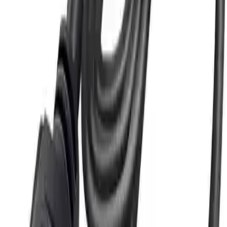
Olumsuz Yönler ve Dikkat Edilmesi Gerekenler
Malzeme kalitesi:
Bağlantı noktalarının plastik yerine metal
olması, dayanıklılığı artırabilir.
Görüntü kalitesi:
Bazı kullanıcılar, görüntüde çizgiler ve
netlik sorunları yaşadıklarını belirtiyor.
Bağlantı sorunları:
Ekran ayarları veya bağlantı sırasında
oluşabilecek sorunlar, kullanıcı deneyimini etkileyebilir.
Ürünün Avantajları ve Kullanım Alanları
Bu adaptör, özellikle eski cihazları yeni ekranlara bağlamak
isteyenler için ideal bir çözümdür. Sunmuş olduğu yüksek görüntü
ve ses kalitesi sayesinde, profesyonel sunumlar, ev eğlencesi ve
endüstriyel uygulamalarda kullanım imkanı sunar. Ayrıca, kompakt
yapısı sayesinde taşınabilirlik de oldukça yüksektir.
Teknik Uygunluk ve Performans
Görüntü ve ses sinyallerinin bozulmadan aktarımı.