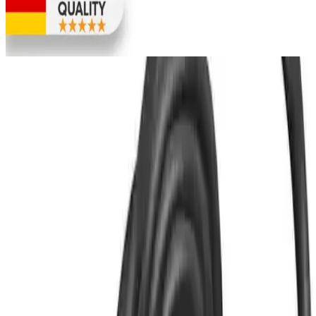
Samsung Galaxy uyumlu Woyax By Deji 25W hızlı şarj adaptörü,
güvenlik ve dayanıklılığıyla öne çıkıyor. Kompakt tasarımıyla
seyahat ve günlük kullanımda ideal, yüksek performans sağlar.
Bağlantı ve Kullanım Kolaylığı
Cihaz, VGA (giriş) ve HDMI (çıkış) portlarına sahip olup, kolay ve
hızlı kuruluma imkan tanır. Ayrıca, 3.5mm ses jakı üzerinden ses
çıkışı da desteklenmektedir. Bu sayede, sadece görüntü aktarımı
değil, aynı zamanda ses iletimi de sorunsuz bir şekilde
gerçekleştirilebilir.
Çok Yönlülük ve Uygunluk
Kullanım ortamları:
-20 ile 65 derece arasında, bağıl nem
oranıyla uyumlu.
Uygunluk:
Eski bilgisayarlar, projektörler ve bazı endüstriyel
cihazlar ile uyumludur.
Ekstra özellikler:
AUX çıkışıyla, harici ses sistemleri ile
entegrasyon imkanı sağlar.