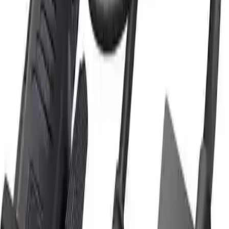
Kolay bağlantı ve hızlı kuruluma olanak sağlayan tasarım.
Çeşitli cihazlar ve ortamlar için uygunluk.
Kullanıcı Deneyimi ve Memnuniyet
Genel olarak, kullanıcılar ürünün uygun fiyatlı ve kullanışlı
olduğunu düşünüyor. Görüntü ve ses kalitesi beklentileri karşılar
nitelikte olup, kurulum süreci de pratik. Ancak, malzeme kalitesi ve
bağlantı noktalarının dayanıklılığı konusunda dikkatli olunması
gerekebilir.
Sonuç ve Değerlendirme
Boblov VGA to HDMI çevirici, hem uygun fiyatlı hem de kullanışlı
bir çözüm arayanlar için ideal bir seçenektir. Yüksek performansı ve
çok yönlü kullanım imkanıyla, eski teknolojileri yeni nesil ekranlara
bağlamada büyük kolaylık sağlar. Kullanıcı geri bildirimleri, ürünün
genel olarak olumlu olduğunu ve çeşitli kullanım senaryolarına
uyum sağladığını gösteriyor. Doğru kullanıldığında, uzun vadeli
dayanıklılık ve yüksek görüntü kalitesi ile öne çıkar. Bu ürün,
özellikle profesyonel ve kişisel kullanım alanlarında tercih edilebilir,
teknolojik uyumluluğu ile modern çözümler sunar.