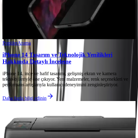
Popüler
Arama
iPhone 14 Tasarım ve Teknolojik Yenilikleri
Hakkında Detaylı İnceleme
iPhone 14, ince ve hafif tasarımı, gelişmiş ekran ve kamera
teknolojileriyle öne çıkıyor. Yeni malzemeler, renk seçenekleri ve
performans artışlarıyla kullanıcı deneyimini zenginleştiriyor.
Daha fazla bilgi edinin