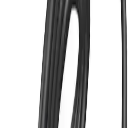
Paket İçeriği
1 adet VGA to HDMI çevirici kablo
1 adet mikro USB güç kablosu
Kullanıcı Yorumları ve Değerlendirmeler
Ürüne ilişkin kullanıcı geri bildirimleri, genel olarak olumlu bir tablo
çiziyor. Kullanıcıların çoğu, yüksek görüntü kalitesi ve ses iletimi
konusunda memnun. Özellikle, "Görüntü gayet güzel ve kaliteli ses
de veriyor" şeklinde geri bildirimler öne çıkıyor. Buna karşın, bazı
kullanıcılar, bağlantı noktalarında malzeme kalitesi ile ilgili
endişelerini dile getiriyor.
Olumlu Yönler
Görüntü kalitesi:
Net ve yüksek çözünürlüklü görüntü
sağlar.
Ses kalitesi:
Ses çıkışı da oldukça tatmin edici.
Kullanım kolaylığı:
Bağlantı ve kurulum aşamaları basit ve
hızlıdır.