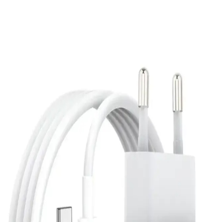
kullanımı kolaydır.
Elektronik Adaptör Seçiminde Dikkat Edilmesi
Gereken Temel Kriterler ve Pratik Tavsiyeler
Elektronik adaptör seçiminde güç, voltaj, güvenlik sertifikaları ve
bağlantı uyumu gibi temel kriterlere dikkat edin. Uygun adaptörler
cihaz ömrünü uzatır ve güvenliği artırır.
Medya Markt Dönüştürücü Seçenekleri: Elektronik
ve Aksesuarlar İçin En İyi Çözümler
Medya Markt'ta çeşitli dönüştürücü modelleri bulunur. Yüksek
çözünürlüklü HDMI, USB ve ses/video adaptörleri ile cihazlarınız
arasında uyumu artırın, kaliteli ve uygun fiyatlı ürünlerle teknolojik
ihtiyaçlarınızı karşılayın.
12V 1A Adaptörler: Elektronik Cihazlar İçin Güç
Kaynağı Seçiminde Temel Kılavuz
12V 1A adaptörler, elektronik cihazların güvenli ve verimli çalışması
için kritik öneme sahiptir. Uygun seçim ve güvenlik sertifikalarıyla
cihaz ömrünüzü uzatın ve enerji tasarrufu sağlayın.