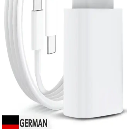
Bluetooth Dönüştürücüleri ile Kablosuz
Deneyiminizi Geliştirin ve Sorunları Çözün
Bluetooth dönüştürücüleri, eski cihazları kablosuz hale getirerek
bağlantı sorunlarını çözer ve kullanım kolaylığı sağlar.
Alfais 4824 3.5 mm Stereo To 3 RCA Dişi Adaptör
Ses Kablosu İncelemesi ve Kullanım Rehberi
Alfais 4824 adaptör, 3,5 mm stereo giriş ve 3 RCA çıkış ile çeşitli
cihazlar arasında kolay bağlantı sağlar. Dayanıklı yapısı ve geniş
uyumluluğu ile pratik kullanım sunar.
Platoon 3.5 mm 6.3 mm Jack Çevirici Piyano ve
Müzik Enstrümanları İçin Adaptör
Platoon markasının bu dayanıklı ve şık jack adaptörü, çeşitli
enstrüman ve kulaklıklar arasında sorunsuz bağlantı sağlar, yüksek
ses kalitesi ve uzun ömürlü kullanım sunar.
Samsung Galaxy için Woyax By Deji 25W Hızlı Şarj
Adaptörü Güç ve Güvenlik Odaklı Tasarım