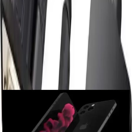
Paylaş:
f
𝕏
Yorumlar:
Yorum
0
Beğen
Ayın popüler yazıları