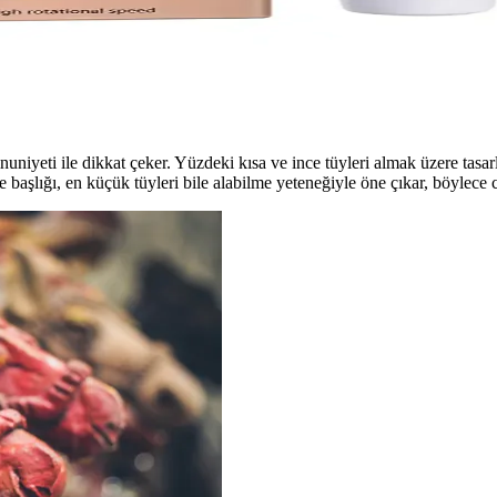
k Cilt Bakımında Etkili Çözüm
inde etkili tüy giderimi sağlar, uzun ömürlü kullanımı ve pratikliği ile 
uniyeti ile dikkat çeker. Yüzdeki kısa ve ince tüyleri almak üzere tasa
me başlığı, en küçük tüyleri bile alabilme yeteneğiyle öne çıkar, böylece