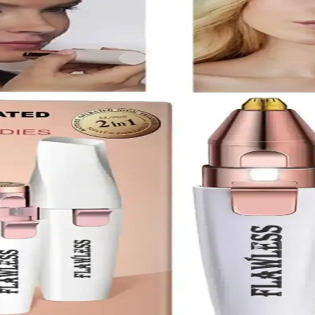
ikte, markanın güvenilirliği ve ergonomik tasarımıyla öne çıkıyor. Perf
altma Yöntemleri
anmış olup, kullanıcı konforu ve sonuç odaklı özellikleriyle öne çıkar. D
Epilasyon Çözümü
asyon sağlar, kısa sürede uzun süreli tüy azaltma imkanı sunar, dermatol
nli ve Etkili Kişisel Bakım Çözümü
ik çözümler sunar. Kullanım kolaylığı ve güvenlik özellikleriyle, düzen
Güvenlik Tavsiyeleri
mel prensipler, doğru kullanım ve güvenlik önlemleri hakkında bilgiler i
ma ve cilt bakımı
tma ve cilt bakımı sağlayın. Ekonomik ve pratik çözümlerle güzelliğiniz