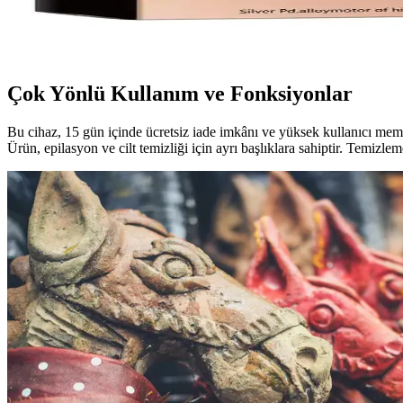
Flawless Yüz Tüy Temizleyici Epilasyon Aleti: Günlü
Flawless yüz epilasyon cihazı, hafif ve kablosuz tasarımıyla yüz bölges
Çok Yönlü Kullanım ve Fonksiyonlar
Bu cihaz, 15 gün içinde ücretsiz iade imkânı ve yüksek kullanıcı memn
Ürün, epilasyon ve cilt temizliği için ayrı başlıklara sahiptir. Temizle