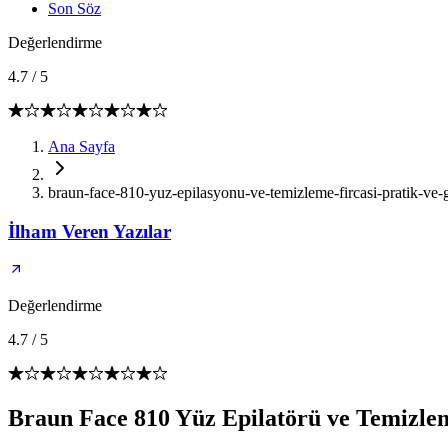
Son Söz
Değerlendirme
4.7
/
5
Ana Sayfa
braun-face-810-yuz-epilasyonu-ve-temizleme-fircasi-pratik-ve-g
İlham Veren Yazılar
Değerlendirme
4.7
/
5
Braun Face 810 Yüz Epilatörü ve Temizle