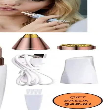
ormans ve kullanıcı memnuniyeti için üreticiyle iletişim önerilir.
oğru kullanım ve bakım ile uzun süreli pürüzsüz cilt sağlar.
ojik onaylı ve kullanımı kolaydır.
li kullanımda istenmeyen tüyleri azaltır.
çerir.
e değer katın.