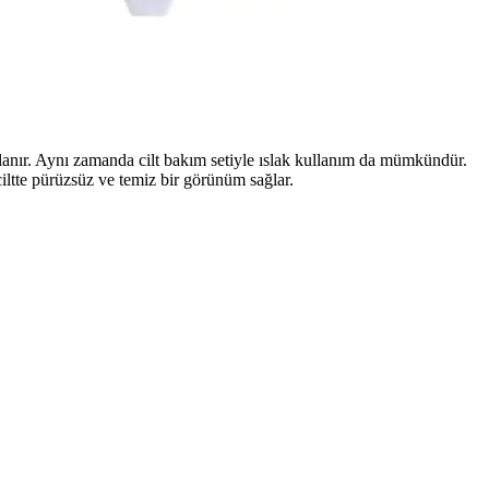
günlük bakımda tercih edilir.
rlanır. Aynı zamanda cilt bakım setiyle ıslak kullanım da mümkündür.
 ciltte pürüzsüz ve temiz bir görünüm sağlar.