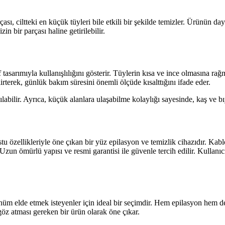
sı, ciltteki en küçük tüyleri bile etkili bir şekilde temizler. Ürünün da
zin bir parçası haline getirilebilir.
 tasarımıyla kullanışlılığını gösterir. Tüylerin kısa ve ince olmasına r
elirterek, günlük bakım süresini önemli ölçüde kısalttığını ifade eder.
labilir. Ayrıca, küçük alanlara ulaşabilme kolaylığı sayesinde, kaş ve bıy
 özellikleriyle öne çıkan bir yüz epilasyon ve temizlik cihazıdır. Kablos
zun ömürlü yapısı ve resmi garantisi ile güvenle tercih edilir. Kullanı
m elde etmek isteyenler için ideal bir seçimdir. Hem epilasyon hem de 
öz atması gereken bir ürün olarak öne çıkar.