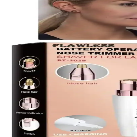
Braun PL5054 epilasyon cihazı hakkında detaylı bilgi bulunmamakla birl
Braun Epilasyon Cihazları: Güvenli ve Etkili Tüy Az
Braun’un epilasyon cihazları, güvenli ve etkili tüy azaltma için tasarl
Braun Silk·expert Pro 3 ile Evde Güvenli ve Etkili 
Braun Silk·expert Pro 3, IPL teknolojisiyle evde güvenli ve etkili epil
Evde Kullanılan IPL Lazer Epilasyon Cihazları: Güve
Evde kullanıma uygun IPL lazer epilasyon cihazları, güvenli ve ekonom
Braun Evde Güvenli Epilasyon: Kullanım İpuçları ve 
Braun markasının evde epilasyon cihazlarının güvenli kullanımı için te
Evde IPL lazer epilasyon cihazlarıyla kalıcı tüy azalt
Evde kullanıma uygun IPL lazer epilasyon cihazlarıyla kalıcı tüy azal