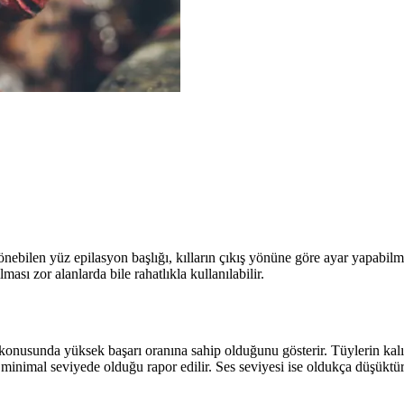
l dönebilen yüz epilasyon başlığı, kılların çıkış yönüne göre ayar yapabi
ası zor alanlarda bile rahatlıkla kullanılabilir.
konusunda yüksek başarı oranına sahip olduğunu gösterir. Tüylerin kalınl
in minimal seviyede olduğu rapor edilir. Ses seviyesi ise oldukça düşüktür