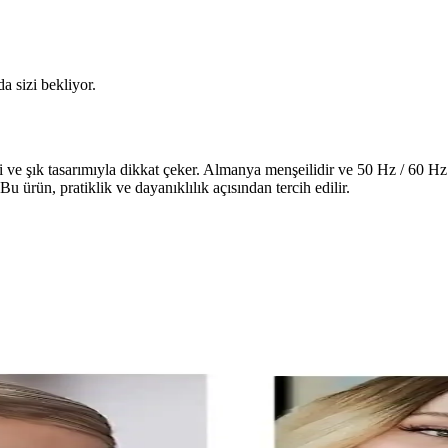
da sizi bekliyor.
ve şık tasarımıyla dikkat çeker. Almanya menşeilidir ve 50 Hz / 60 Hz fr
Bu ürün, pratiklik ve dayanıklılık açısından tercih edilir.
ızlı Evde Epilasyon Çözümleri
 epilasyon sağlar, cilt tonuna uyumlu ve pratik kullanımıyla etkili sonuçl
ıcı Deneyimleri