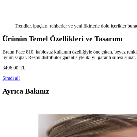
Trendler, ipuçları, rehberler ve yeni fikirlerle dolu içerikler bura
Ürünün Temel Özellikleri ve Tasarımı
Braun Face 810, kablosuz kullanım özelliğiyle öne çıkan, beyaz renkli 
uyum sağlar. Resmi distribütör garantisiyle iki yıl garanti süresi sunar. 
3496
.00
TL
Şimdi al!
Ayrıca Bakınız
Braun Silk Expert Epilasyon Cihazları: Güvenli ve H
Braun Silk Expert cihazları, IPL teknolojisiyle hızlı, acısız ve güvenli
Braun PL5054 Epilasyon Cihazı İncelemesi ve Kullan