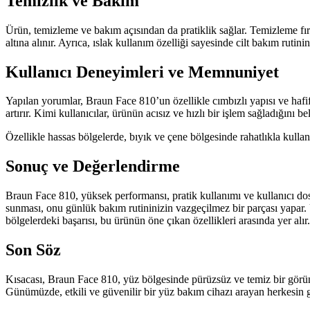
Temizlik ve Bakım
Ürün, temizleme ve bakım açısından da pratiklik sağlar. Temizleme fırça
altına alınır. Ayrıca, ıslak kullanım özelliği sayesinde cilt bakım rutinini
Kullanıcı Deneyimleri ve Memnuniyet
Yapılan yorumlar, Braun Face 810’un özellikle cımbızlı yapısı ve hafif
artırır. Kimi kullanıcılar, ürünün acısız ve hızlı bir işlem sağladığını b
Özellikle hassas bölgelerde, bıyık ve çene bölgesinde rahatlıkla kullanı
Sonuç ve Değerlendirme
Braun Face 810, yüksek performansı, pratik kullanımı ve kullanıcı dostu
sunması, onu günlük bakım rutininizin vazgeçilmez bir parçası yapar. U
bölgelerdeki başarısı, bu ürünün öne çıkan özellikleri arasında yer alır.
Son Söz
Kısacası, Braun Face 810, yüz bölgesinde pürüzsüz ve temiz bir görünü
Günümüzde, etkili ve güvenilir bir yüz bakım cihazı arayan herkesin g