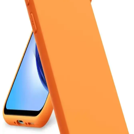
önemi ve seçim ipuçları içerir.
Poco Telefonların Özellikleri ve Kullanıcı
Deneyimleri Analizi
Poco telefonlar, güçlü işlemci, yüksek RAM, geniş depolama,
kaliteli ekran ve gelişmiş kamera özellikleriyle kullanıcıların ilgisini
çekiyor. Batarya ve yazılım desteğiyle de öne çıkıyor.
Galaxy A12 ve A36 Modellerinin Boyutları ve
Kullanım İçin En Uygun Seçenekler
Galaxy A12 ve A36 modellerinin boyutları hakkında detaylar,
kullanım alışkanlıklarına uygun telefon seçimi için önemli kriterler
ve öneriler içerir.
8000 mAh Kapasiteli Telefon Bataryası: Uzun Süreli
Kullanım ve Teknolojik Özellikler
8000 mAh batarya, uzun kullanım ve yüksek performans sağlar.
Teknolojik gelişmelerle optimize edilen bu bataryalar, taşınabilirlik
ve hızlı şarj özellikleriyle öne çıkar.