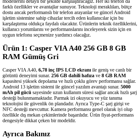
modellerini detaylı bir şekilde karşılaştıracağız. Her iki telefon da
farklı özellikler ve avantajlar sunuyor. Teknoloji meraklıları, bütçe
dostu ancak performanslı bir telefon arayanlar ve güncel Android
işletim sistemine sahip cihazlar tercih eden kullanıcılar için bu
karşılaştırma oldukça faydalı olacaktır. Ürünlerin teknik özelliklerini,
kullanıcı yorumlarını ve performanslarını inceleyerek sizin için en
uygun telefonu seçmenize yardımcı olacağız.
Ürün 1: Casper VIA A40 256 GB 8 GB
RAM Gümüş Gri
Casper VIA A40,
6,78 inç IPS LCD ekranı
ile geniş ve canlı bir
görüntü deneyimi sunar.
256 GB dahili hafıza
ve
8 GB RAM
kapasitesi yüksek depolama ve hızlı çoklu görev performansı sağlar.
Android 13 işletim sistemi ile güncel yazılım avantajı sunar.
5000
mAh pil gücü
sayesinde uzun kullanım süresi sağlar ancak hızlı şarj
desteği bulunmamaktadır. Parmak izi okuyucu ve yüz tanıma
teknolojisi ile güvenlik ön plandadır. Ayrıca Type-C şarj girişi ve
NFC desteği mevcuttur. Kamera performansı genel olarak iyi olup
özellikle dış mekan çekimlerinde başarılıdır. Ürün fiyat-performans
dengesiyle dikkat çeken bir modeldir.
Ayrıca Bakınız