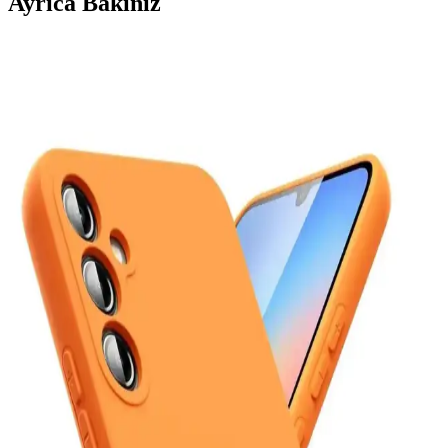
Ayrıca Bakınız
En İyi Telefon Markaları ve Kullanım Amacına
Göre Doğru Tercihler
Telefon markası seçimi kullanım alışkanlıklarına göre değişir. iPhone
uzun destek ve seyahat avantajı sunarken, Samsung özelleştirme ve
çok yönlülük sağlar. Diğer markalar performans ve fiyat dengesi
sunar.
Mediamarkt Kayseri'de Geniş Telefon Aksesuarları
Seçenekleri ve Ürün Çeşitleri
Mediamarkt Kayseri, geniş ürün yelpazesiyle telefon aksesuarları
sunuyor. Şarj kabloları, kılıflar, ekran koruyucuları ve kulaklıklar
gibi çeşitli ürünlerle telefonlarınızı koruyun ve kişiselleştirin.
Kişisel Kullanım İçin En Uygun Akıllı Telefon Seçimi
Güncel Kriterler ve Modeller
Kişisel kullanım için en uygun telefonu seçmek için güncel kriterler
ve modeller hakkında detaylı bilgi, karşılaştırma platformlarının