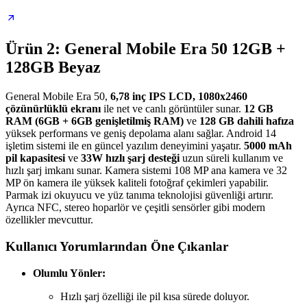
Ürün 2: General Mobile Era 50 12GB +
128GB Beyaz
General Mobile Era 50,
6,78 inç IPS LCD, 1080x2460
çözünürlüklü ekranı
ile net ve canlı görüntüler sunar.
12 GB
RAM (6GB + 6GB genişletilmiş RAM)
ve
128 GB dahili hafıza
yüksek performans ve geniş depolama alanı sağlar. Android 14
işletim sistemi ile en güncel yazılım deneyimini yaşatır.
5000 mAh
pil kapasitesi
ve
33W hızlı şarj desteği
uzun süreli kullanım ve
hızlı şarj imkanı sunar. Kamera sistemi 108 MP ana kamera ve 32
MP ön kamera ile yüksek kaliteli fotoğraf çekimleri yapabilir.
Parmak izi okuyucu ve yüz tanıma teknolojisi güvenliği artırır.
Ayrıca NFC, stereo hoparlör ve çeşitli sensörler gibi modern
özellikler mevcuttur.
Kullanıcı Yorumlarından Öne Çıkanlar
Olumlu Yönler:
Hızlı şarj özelliği ile pil kısa sürede doluyor.