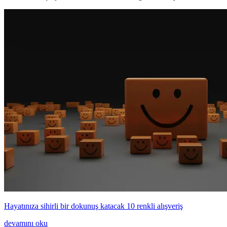
Hayatınıza sihirli bir dokunuş katacak 10 renkli alışveriş
devamını oku