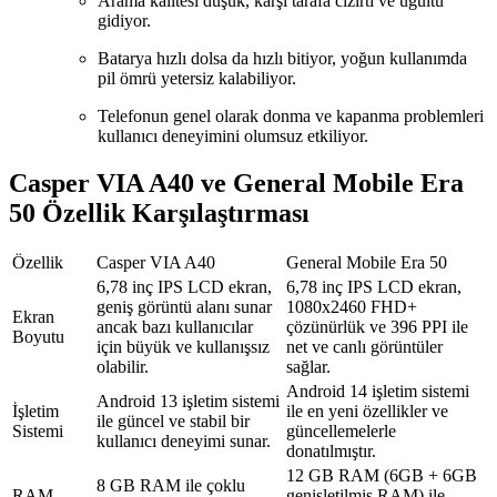
Arama kalitesi düşük, karşı tarafa cızırtı ve uğultu
gidiyor.
Batarya hızlı dolsa da hızlı bitiyor, yoğun kullanımda
pil ömrü yetersiz kalabiliyor.
Telefonun genel olarak donma ve kapanma problemleri
kullanıcı deneyimini olumsuz etkiliyor.
Casper VIA A40 ve General Mobile Era
50 Özellik Karşılaştırması
Özellik
Casper VIA A40
General Mobile Era 50
6,78 inç IPS LCD ekran,
6,78 inç IPS LCD ekran,
geniş görüntü alanı sunar
1080x2460 FHD+
Ekran
ancak bazı kullanıcılar
çözünürlük ve 396 PPI ile
Boyutu
için büyük ve kullanışsız
net ve canlı görüntüler
olabilir.
sağlar.
Android 14 işletim sistemi
Android 13 işletim sistemi
İşletim
ile en yeni özellikler ve
ile güncel ve stabil bir
Sistemi
güncellemelerle
kullanıcı deneyimi sunar.
donatılmıştır.
12 GB RAM (6GB + 6GB
8 GB RAM ile çoklu
RAM
genişletilmiş RAM) ile