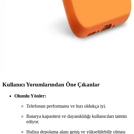
Samsung'un uygun fiyatlı ve performanslı orta segment telefonları,
geniş ekran, güçlü işlemci ve uzun batarya ömrü ile günlük kullanım
ve hafif oyunlar için ideal seçenekler sunuyor.
Samsung A54 için Silikon Kadife Kılıf: Koruma ve
Estetiğin Birleşimi
Samsung A54 için tasarlanan silikon kadife kılıflar, estetik ve
dayanıklılığı bir arada sunar. Çizilmelere ve darbelere karşı koruma
sağlar, kaymayı önler ve kişisel tarzı yansıtan renk seçenekleriyle
kullanımı kolaydır.
Kullanıcı Yorumlarından Öne Çıkanlar
Olumlu Yönler:
Telefonun performansı ve hızı oldukça iyi.
Batarya kapasitesi ve dayanıklılığı kullanıcıları tatmin
ediyor.
Hafıza depolama alanı geniş ve yükseltilebilir olması