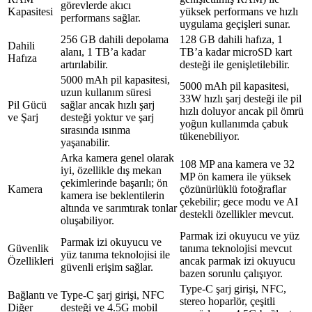
görevlerde akıcı
Kapasitesi
yüksek performans ve hızlı
performans sağlar.
uygulama geçişleri sunar.
256 GB dahili depolama
128 GB dahili hafıza, 1
Dahili
alanı, 1 TB’a kadar
TB’a kadar microSD kart
Hafıza
artırılabilir.
desteği ile genişletilebilir.
5000 mAh pil kapasitesi,
5000 mAh pil kapasitesi,
uzun kullanım süresi
33W hızlı şarj desteği ile pil
Pil Gücü
sağlar ancak hızlı şarj
hızlı doluyor ancak pil ömrü
ve Şarj
desteği yoktur ve şarj
yoğun kullanımda çabuk
sırasında ısınma
tükenebiliyor.
yaşanabilir.
Arka kamera genel olarak
108 MP ana kamera ve 32
iyi, özellikle dış mekan
MP ön kamera ile yüksek
çekimlerinde başarılı; ön
Kamera
çözünürlüklü fotoğraflar
kamera ise beklentilerin
çekebilir; gece modu ve AI
altında ve sarımtırak tonlar
destekli özellikler mevcut.
oluşabiliyor.
Parmak izi okuyucu ve yüz
Parmak izi okuyucu ve
Güvenlik
tanıma teknolojisi mevcut
yüz tanıma teknolojisi ile
Özellikleri
ancak parmak izi okuyucu
güvenli erişim sağlar.
bazen sorunlu çalışıyor.
Type-C şarj girişi, NFC,
Bağlantı ve
Type-C şarj girişi, NFC
stereo hoparlör, çeşitli
Diğer
desteği ve 4.5G mobil