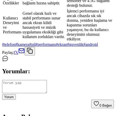
sensörler ve 4.5G bağlantı
Özellikler
bağlantı hızına sahiptir.
desteği bulunur.
İşlemci performansı iyi
Genel olarak hızlı ve
ancak cihazda sık sık
Kullanıcı
stabil performans sunar
donma, yeniden başlama ve
Deneyimi
ancak ekran kilidi
kapanma sorunları
ve
hassasiyeti ve müzik
yaşanıyor, bu da kullanıcı
Performans
uygulaması eksikliği gibi
deneyimini olumsuz
kullanım zorlukları vardır.
etkiliyor.
#
telefon
#
kamera
#
pil
#
performans
#
ekran
#
guvenlik
#
android
Paylaş:
f
𝕏
Yorumlar:
Yorum
0
Beğen