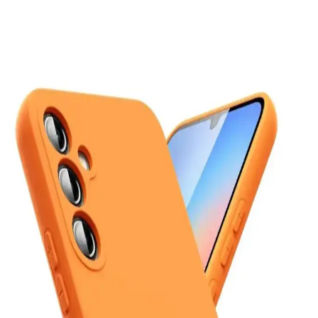
En İyi Telefon Markaları ve Kullanım Amacına
Göre Doğru Tercihler
Telefon markası seçimi kullanım alışkanlıklarına göre değişir. iPhone
uzun destek ve seyahat avantajı sunarken, Samsung özelleştirme ve
çok yönlülük sağlar. Diğer markalar performans ve fiyat dengesi
sunar.
Mediamarkt Kayseri'de Geniş Telefon Aksesuarları
Seçenekleri ve Ürün Çeşitleri
Mediamarkt Kayseri, geniş ürün yelpazesiyle telefon aksesuarları
sunuyor. Şarj kabloları, kılıflar, ekran koruyucuları ve kulaklıklar
gibi çeşitli ürünlerle telefonlarınızı koruyun ve kişiselleştirin.
Kişisel Kullanım İçin En Uygun Akıllı Telefon Seçimi
Güncel Kriterler ve Modeller
Kişisel kullanım için en uygun telefonu seçmek için güncel kriterler
ve modeller hakkında detaylı bilgi, karşılaştırma platformlarının
önemi ve seçim ipuçları içerir.