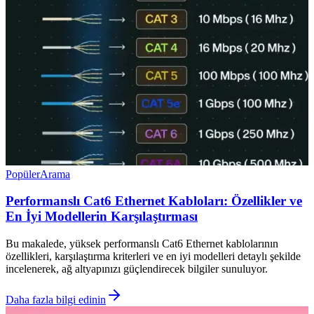
Popüler
Arama
Performanslı Cat6 Ethernet Kabloları: Özellikler ve
En İyi Modellerin Karşılaştırması
Bu makalede, yüksek performanslı Cat6 Ethernet kablolarının
özellikleri, karşılaştırma kriterleri ve en iyi modelleri detaylı şekilde
incelenerek, ağ altyapınızı güçlendirecek bilgiler sunuluyor.
Daha fazla bilgi edinin