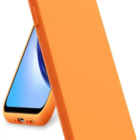
Poco Telefonların Özellikleri ve Kullanıcı
Deneyimleri Analizi
Poco telefonlar, güçlü işlemci, yüksek RAM, geniş depolama,
kaliteli ekran ve gelişmiş kamera özellikleriyle kullanıcıların ilgisini
çekiyor. Batarya ve yazılım desteğiyle de öne çıkıyor.
Galaxy A12 ve A36 Modellerinin Boyutları ve
Kullanım İçin En Uygun Seçenekler
Galaxy A12 ve A36 modellerinin boyutları hakkında detaylar,
kullanım alışkanlıklarına uygun telefon seçimi için önemli kriterler
ve öneriler içerir.
8000 mAh Kapasiteli Telefon Bataryası: Uzun Süreli
Kullanım ve Teknolojik Özellikler
8000 mAh batarya, uzun kullanım ve yüksek performans sağlar.
Teknolojik gelişmelerle optimize edilen bu bataryalar, taşınabilirlik
ve hızlı şarj özellikleriyle öne çıkar.
Samsung'un Uygun Fiyatlı ve Performanslı Orta
Segment Akıllı Telefon Modelleri