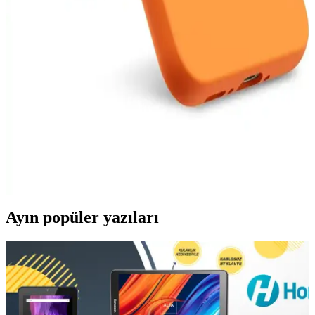
Samsung'un Uygun Fiyatlı ve Performanslı Orta
Segment Akıllı Telefon Modelleri
Samsung'un uygun fiyatlı ve performanslı orta segment telefonları,
geniş ekran, güçlü işlemci ve uzun batarya ömrü ile günlük kullanım
ve hafif oyunlar için ideal seçenekler sunuyor.
Samsung A54 için Silikon Kadife Kılıf: Koruma ve
Estetiğin Birleşimi
Samsung A54 için tasarlanan silikon kadife kılıflar, estetik ve
dayanıklılığı bir arada sunar. Çizilmelere ve darbelere karşı koruma
sağlar, kaymayı önler ve kişisel tarzı yansıtan renk seçenekleriyle
kullanımı kolaydır.
Ayın popüler yazıları