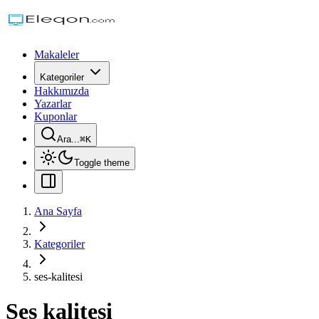
Makaleler
Kategoriler
Hakkımızda
Yazarlar
Kuponlar
Ara...
⌘
K
Toggle theme
Ana Sayfa
Kategoriler
ses-kalitesi
Ses kalitesi