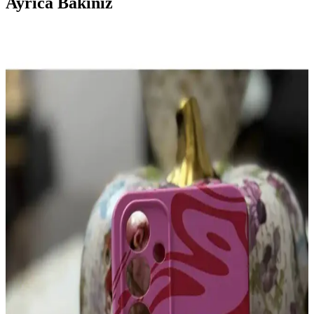
Ayrıca Bakınız
iPhone 11 için Silikon Desenli Kılıf: Koruma ve
Estetiğin Mükemmel Buluşması
Silikon desenli iPhone 11 kılıfları, çeşitli desen ve renk
seçenekleriyle estetik ve koruma sağlar. Darbelere karşı dayanıklı,
şık ve kullanımı kolay bu kılıflar, telefonunuzu güvenle korur.
Samsung Galaxy A32 İçin Yüksek Koruma
Sağlayan Dayanıklı ve Estetik Kılıf Seçenekleri
Galaxy A32 için dayanıklı, şarj ve kamera erişimini engellemeyen
yüksek koruma sağlayan çeşitli tasarım ve renk seçenekleriyle
kılıflar, telefonun ömrünü uzatır ve kullanım deneyimini artırır.
Xiaomi Mi 11T Pro İçin En İyi Koruyucu ve Şık
Kılıf Seçenekleri
Xiaomi Mi 11T Pro kullanıcıları için dayanıklı, şık ve fonksiyonel
kılıf seçenekleri. Renk ve tasarım çeşitleriyle cihazınızı korurken
tarzınızı yansıtın.