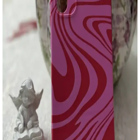
Samsung Galaxy S24 Ultra İçin Dayanıklı ve
Güvenilir Telefon Kılıfı Seçimi Rehberi
Samsung Galaxy S24 Ultra için dayanıklı ve kaliteli kılıflar,
cihazınızı darbelerden ve çizilmelerden korur. Uygun malzeme ve
kullanıcı yorumlarına dikkat ederek en iyi seçimi yapın.
A32 Telefonlar İçin Dayanıklı ve Yüksek Koruma
Sağlayan Kılıf Seçenekleri
A32 telefonlar için tasarlanmış dayanıklı kılıflar, yüksek koruma ve
şık tasarım sunar. Darbelere, çizilmelere karşı üstün koruma
sağlayan bu kılıflar, kullanım kolaylığı ve estetikle birleşir.
iPhone 14 için şeffaf silikon kılıf: estetik ve dayanıklı
koruma sağlayan tasarım
iPhone 14 için şeffaf silikon kılıf, estetik ve dayanıklı koruma sunar.
Orijinal tasarımı sergilemenize imkan tanırken, darbelere ve
çizilmelere karşı üstün koruma sağlar, kullanım kolaylığı ve şıklık bir
arada.