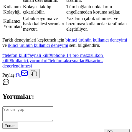
sunan özel tasarım.
tasarımı.
Kullanım
Kolayca takılıp
Tüm bağlantı noktalarını
Kolaylığı
çıkarılabilir.
engellemeden koruma sağlar.
Çabuk soyulma ve
Yazıların çabuk silinmesi ve
Kullanıcı
baskı kalitesi sorunları
bozulması kullanıcılar tarafından
Yorumları
mevcut.
eleştiriliyor.
Farklı deneyimleri keşfetmek için
birinci ürünün kullanıcı deneyimi
ve
ikinci ürünün kullanıcı deneyimi
seni bilgilendirir.
#
telefon-kilifi
#
aynali-kilif
#
iphone-14-pro-max
#
silikon-
kilif
#
kullanici-yorumlari
#
telefon-aksesuarlari
#
tasarim-
degerlendirmesi
Paylaş:
f
𝕏
Yorumlar:
Yorum