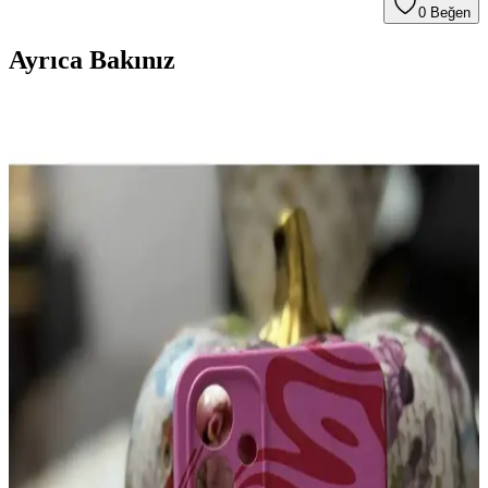
0
Beğen
Ayrıca Bakınız
iPhone 11 için Silikon Desenli Kılıf: Koruma ve
Estetiğin Mükemmel Buluşması
Silikon desenli iPhone 11 kılıfları, çeşitli desen ve renk
seçenekleriyle estetik ve koruma sağlar. Darbelere karşı dayanıklı,
şık ve kullanımı kolay bu kılıflar, telefonunuzu güvenle korur.
Samsung Galaxy A32 İçin Yüksek Koruma
Sağlayan Dayanıklı ve Estetik Kılıf Seçenekleri
Galaxy A32 için dayanıklı, şarj ve kamera erişimini engellemeyen
yüksek koruma sağlayan çeşitli tasarım ve renk seçenekleriyle
kılıflar, telefonun ömrünü uzatır ve kullanım deneyimini artırır.
Xiaomi Mi 11T Pro İçin En İyi Koruyucu ve Şık
Kılıf Seçenekleri