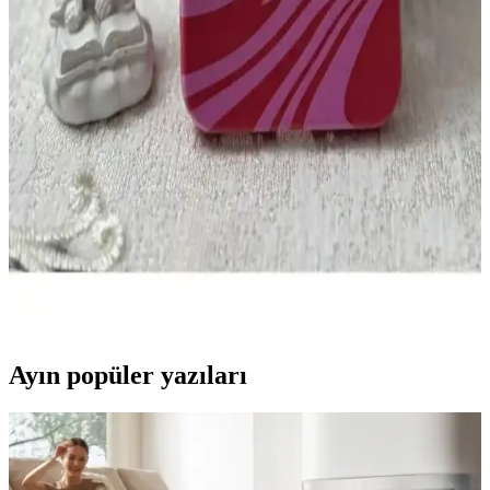
arada.
iPhone 11 Uyumlu Kalp ve Kurdele Motifli Silikon
Kılıfın Estetik ve Koruyucu Özellikleri
iPhone 11 uyumlu kalp ve kurdele motifli silikon kılıf, estetik ve
fonksiyonellik sunar. Hafif, esnek ve dayanıklı yapısıyla cihazı
çizilmelere ve darbelerden korur, günlük kullanım için idealdir.
Samsung A54 İçin Silikon Kadife Telefon Kılıfı
Dayanıklılık ve Estetiğin Buluşması
Samsung A54 modeli için tasarlanmış silikon kadife telefon kılıfı,
dayanıklılık ve estetiği bir araya getirerek kolay tutuş ve yüksek
koruma sağlar.
Ayın popüler yazıları