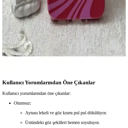
iPhone 11 Uyumlu Kalp ve Kurdele Motifli Silikon
Kılıfın Estetik ve Koruyucu Özellikleri
iPhone 11 uyumlu kalp ve kurdele motifli silikon kılıf, estetik ve
fonksiyonellik sunar. Hafif, esnek ve dayanıklı yapısıyla cihazı
çizilmelere ve darbelerden korur, günlük kullanım için idealdir.
Samsung A54 İçin Silikon Kadife Telefon Kılıfı
Dayanıklılık ve Estetiğin Buluşması
Samsung A54 modeli için tasarlanmış silikon kadife telefon kılıfı,
dayanıklılık ve estetiği bir araya getirerek kolay tutuş ve yüksek
koruma sağlar.
Kullanıcı Yorumlarından Öne Çıkanlar
Kullanıcı yorumlarından öne çıkanlar:
Olumsuz:
Aynası lekeli ve göz kısmı pul pul dökülüyor.
Üstündeki göz şekilleri hemen soyuluyor.