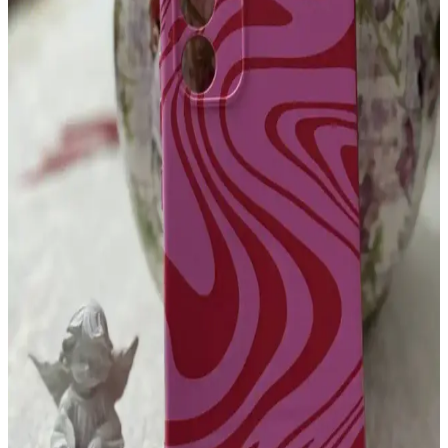
Xiaomi Mi 11T Pro kullanıcıları için dayanıklı, şık ve fonksiyonel
kılıf seçenekleri. Renk ve tasarım çeşitleriyle cihazınızı korurken
tarzınızı yansıtın.
Samsung Galaxy S24 Ultra İçin Dayanıklı ve
Güvenilir Telefon Kılıfı Seçimi Rehberi
Samsung Galaxy S24 Ultra için dayanıklı ve kaliteli kılıflar,
cihazınızı darbelerden ve çizilmelerden korur. Uygun malzeme ve
kullanıcı yorumlarına dikkat ederek en iyi seçimi yapın.
A32 Telefonlar İçin Dayanıklı ve Yüksek Koruma
Sağlayan Kılıf Seçenekleri
A32 telefonlar için tasarlanmış dayanıklı kılıflar, yüksek koruma ve
şık tasarım sunar. Darbelere, çizilmelere karşı üstün koruma
sağlayan bu kılıflar, kullanım kolaylığı ve estetikle birleşir.
iPhone 14 için şeffaf silikon kılıf: estetik ve dayanıklı
koruma sağlayan tasarım
iPhone 14 için şeffaf silikon kılıf, estetik ve dayanıklı koruma sunar.
Orijinal tasarımı sergilemenize imkan tanırken, darbelere ve
çizilmelere karşı üstün koruma sağlar, kullanım kolaylığı ve şıklık bir