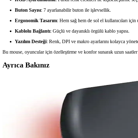
Buton Sayısı
: 7 ayarlanabilir buton ile işlevsellik.
Ergonomik Tasarım
: Hem sağ hem de sol el kullanıcıları için
Kablolu Bağlantı
: Güçlü ve dayanıklı örgülü kablo yapısı.
Yazılım Desteği
: Renk, DPI ve makro ayarlarını kolayca yönet
Bu mouse, oyuncular için özelleştirme ve konfor sunarak uzun saatle
Ayrıca Bakınız
Rampage Oyuncu Mouse Modelleri Karşılaştırması: Te
Rampage oyuncu mouse modelleri, yüksek DPI, ergonomik tasarım ve sen
Yüksek Performans ve Konfor Sunan Oyuncu Mouse'
Oyuncu mouse'ları, hassasiyet, ergonomi ve teknolojik özelliklerle oy
Rampage Drop M3 Oyuncu Mouse İncelemesi: Yüksek 