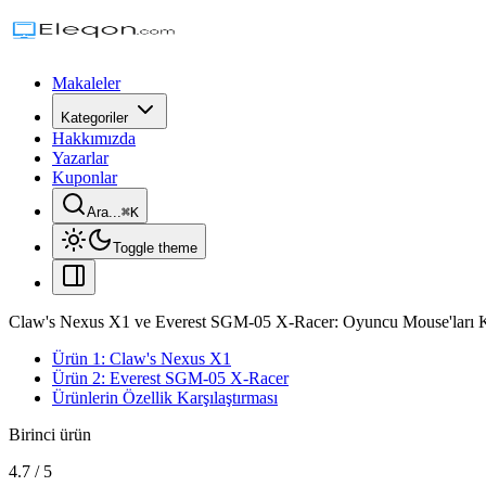
Makaleler
Kategoriler
Hakkımızda
Yazarlar
Kuponlar
Ara...
⌘
K
Toggle theme
Claw's Nexus X1 ve Everest SGM-05 X-Racer: Oyuncu Mouse'ları Ka
Ürün 1: Claw's Nexus X1
Ürün 2: Everest SGM-05 X-Racer
Ürünlerin Özellik Karşılaştırması
Birinci ürün
4.7
/
5