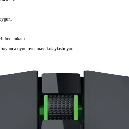
 uygun.
ebilme imkanı.
r boyunca oyun oynamayı kolaylaştırıyor.
knik Özellikler ve Kullanım Alanları
sör teknolojileriyle farklı oyun ihtiyaçlarına uygun seçenekler sunar.
ları Hakkında Kapsamlı Rehber
un deneyimini artırır. Doğru seçim için performans ve konfor kriterler
Performans ve Çoklu Bağlantı Seçenekleri