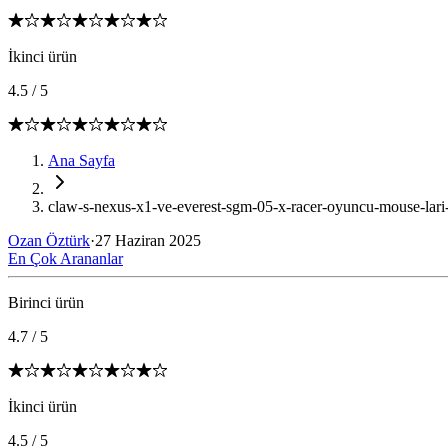
İkinci ürün
4.5
/
5
Ana Sayfa
claw-s-nexus-x1-ve-everest-sgm-05-x-racer-oyuncu-mouse-lari-k
Ozan Öztürk
·
27 Haziran 2025
En Çok Arananlar
Birinci ürün
4.7
/
5
İkinci ürün
4.5
/
5