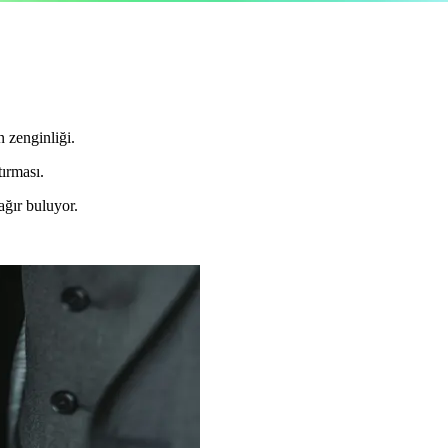
n zenginliği.
ırması.
ağır buluyor.