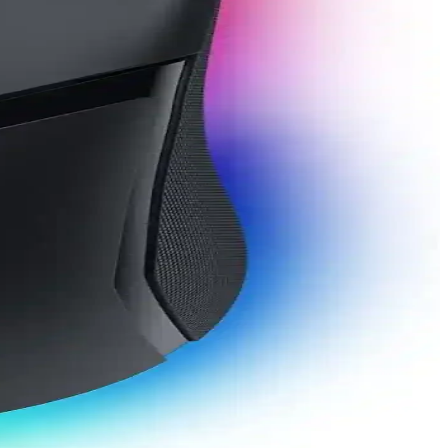
u mouse'udur.
çmenize yardımcı oluyoruz.
ygun seçimi yapın.
yardımcı oluyoruz.
yor. Doğru seçim için özellikleri ve kullanıcı ihtiyaçlarını göz
eği bulmanıza yardımcı oluyoruz.