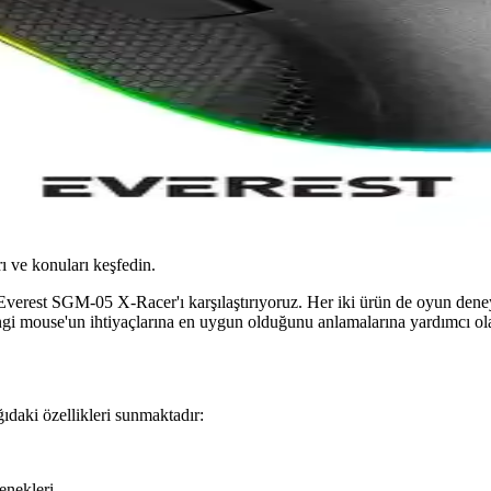
ı ve konuları keşfedin.
est SGM-05 X-Racer'ı karşılaştırıyoruz. Her iki ürün de oyun deneyimini
hangi mouse'un ihtiyaçlarına en uygun olduğunu anlamalarına yardımcı ola
daki özellikleri sunmaktadır:
çenekleri.