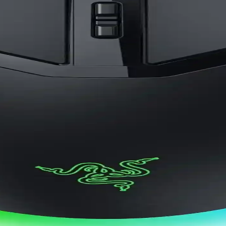
stün performans sunan, ergonomik tasarımıyla konfor sağlayan oyunc
formans ve Tasarım Analizi
umları ve performans karşılaştırmasıyla en uygun gaming mouse'u se
arşılaştırması
ablosuz oyuncu mouse'u. Kullanıcı yorumları ve karşılaştırmalarla en u
Oyuncu Mouse'u Daha Uygun
karşılaştırarak, ihtiyaçlarınıza en uygun oyuncu mouse'unu seçmenize 
Oyun Mause Modelleri
itech, Razer ve Corsair gibi markaların alternatif modelleri de bulunu
 Karşılaştırması ve Özellikleri
ylı incelenerek, özellikleri ve kullanıcı tercihleriyle en uygun seçen