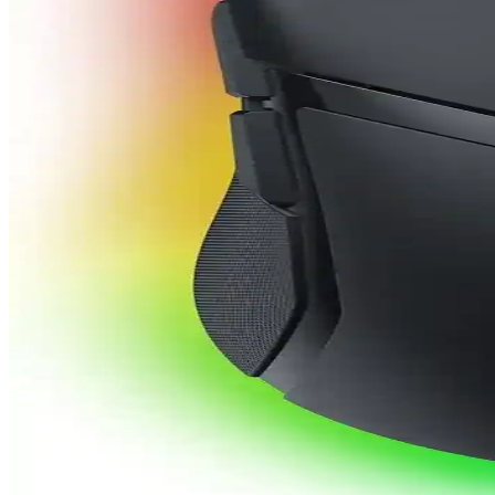
Rampage Drop M3, yüksek DPI, kablosuz ve kablolu seçenekleriyle ü
Rampage SMX-G68 ve SMX-R85 Karşılaştırması: Per
Rampage SMX-G68 ve SMX-R85 mouse'ların özellikleri, kullanıcı yor
G305 Oyuncu Mouse Özellikleri ve Diğer Modellerle K
G305, yüksek hassasiyetli sensörleri ve uzun pil ömrüyle öne çıkan k
Logitech G G305 ve G403 Karşılaştırması: Hangi 
Logitech G G305 ve G403'ün özelliklerini ve kullanıcı deneyimlerini 
Rampage SMX R21 ve Piyasadaki En İyi Alternatif 
Rampage SMX R21 yüksek hassasiyet ve ergonomi sunarken, piyasada Log
önünde bulundurun.
Oyuncu Mouse Seçiminde Razer ve Rampa Modellerinin
Bu makalede Razer ve Rampa markalarının oyuncu mouse modelleri deta