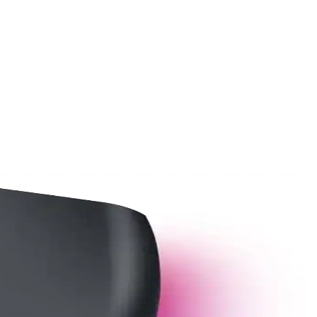
 Detaylı karşılaştırma ile doğru seçim yapın.
ini göz önünde bulundurun.