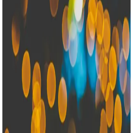
3.5mm kulaklık jakına bağlı mikrofonlarda duyulan garip sesler,
radyo frekanslarının elektromanyetik parazitlerinden kaynaklanır. Bu
parazitler, gerçek dinleme faaliyetleriyle karıştırılmamalıdır.
Sensörlü Kulaklıklar ve Yüksek Kaliteli Kayıt
Özellikleri Hakkında Detaylı Bilgi
Sensörlü kulaklıklar gelişmiş sensör teknolojisiyle yüksek kaliteli
kayıt yapma imkanı sağlar, profesyonel ve günlük kullanıma uygun,
gürültü azaltma ve otomatik ses ayar özellikleriyle öne çıkar.
Rampage RM-TWS01G Viper: Oyun ve günlük
kullanım için TWS kulaklık incelemesi
Rampage RM-TWS01G Viper, kulakiçi TWS kulaklık olarak
Bluetooth 5.1 ile mobil ve PC uyumlu, ANC ile dış sesleri azaltan
dengeli bir ses profili sunar; suya/ter dayanıklılık yok; bazı
kullanıcılar için boyut ve konfor değişken, mikrofon performansı
cihazdan etkilenir.
Kulaklıklı Ses Kayıt Cihazlarının Özellikleri ve
Kullanım İpuçları