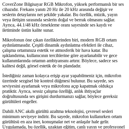
CoverZone Bilgisayar RGB Mikrofon, yüksek performanslı bir ses
cihazıdır. Frekans yanıtı 20 Hz ile 20 kHz arasında değişir ve
seslerin detaylarını net şekilde yakalar. Bu özellik, müzik, yayın
veya iletişim sırasında seslerin doğal ve berrak olmasını sağlar.
Ayrıca, 44.1/48 kHz örnekleme oranı sayesinde ses kaydı ve
iletiminde üstün kalite sunar.
Mikrofonun öne çıkan özelliklerinden biri, modern RGB ortam
aydınlatmasıdır. Çeşitli dinamik aydınlatma efektleri ile cihaz,
çalışma ortamınıza estetik ve atmosferik bir hava katar. Bu
ışıklandırma, kullanıcının tercihlerine göre ayarlanabilir ve gece
kullanımlarında ortamın ambiyansını artırır. Böylece, sadece ses
kalitesi değil, görsel estetik de ön plandadır.
İstediğiniz zaman kolayca erişip ayar yapabilmeniz için, mikrofon
üzerinde sezgisel bir kontrol düğmesi bulunur. Bu sayede, ses
seviyesini ayarlamak veya mikrofonu açıp kapatmak oldukça
pratiktir. Ayrıca, sessiz çalışma özelliği, anlık ihtiyaçlar
doğrultusunda ses girişini durdurmanızı sağlar, böylece gereksiz
gürültüleri engeller.
Dahili ANC akıllı gürültü azaltma teknolojisi, çevresel sesleri
minimum seviyeye indirir. Bu sayede, mikrofon kullanırken ortam
gürültüsü en aza iner, konuşmalar net ve anlaşılır hale gelir.
Uygulamada, bu özellik, uzaktan eğitim, canlı yayın ve profesyonel