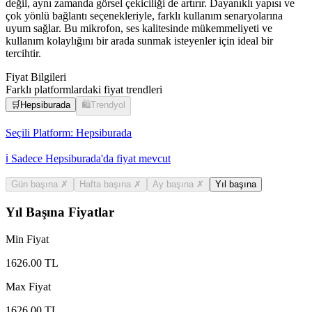
değil, aynı zamanda görsel çekiciliği de artırır. Dayanıklı yapısı ve
çok yönlü bağlantı seçenekleriyle, farklı kullanım senaryolarına
uyum sağlar. Bu mikrofon, ses kalitesinde mükemmeliyeti ve
kullanım kolaylığını bir arada sunmak isteyenler için ideal bir
tercihtir.
Fiyat Bilgileri
Farklı platformlardaki fiyat trendleri
🛒
Hepsiburada
🛍️
Trendyol
Seçili Platform:
Hepsiburada
ℹ️ Sadece Hepsiburada'da fiyat mevcut
Gün başına
✗
Hafta başına
✗
Ay başına
✗
Yıl başına
Yıl Başına Fiyatlar
Min Fiyat
1626.00
TL
Max Fiyat
1626.00
TL