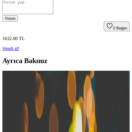
Yorum
0
Beğen
1632
.00
TL
Şimdi al!
Ayrıca Bakınız
Kendi Mikrofon PCB Tasarımınız İçin Temel
Rehber ve Teknik Çözümler
Hack Club'ın Highway to Hardware programı kapsamında
geliştirilen mikrofon PCB tasarımında yaşanan teknik zorluklar ve
önerilen modifikasyonlar, genç mühendisler için değerli bir kaynak
sunuyor.
3.5mm Kulaklık Jakında Radyo Parazitleri ve
Mikrofon Ses Bozulmaları