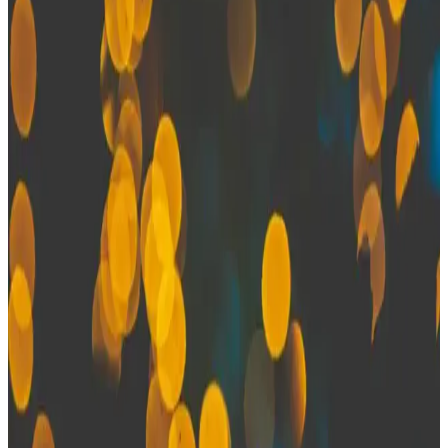
Yüksek kaliteli mikrofonlar ve ergonomik tasarımlarla donatılmış
kulaklıklı ses kayıt cihazları, pratik kullanım ve üstün ses kalitesi
sağlar, hareket halinde kullanım ve güvenlik özellikleriyle öne çıkar.
Omars Mbest 10MM ve Syrox K7 Kulaklık
Karşılaştırması: Ses ve Tasarım Özellikleri
Omars Mbest ve Syrox K7 kulaklıkların ses kalitesi, mikrofon
performansı ve tasarım özellikleri detaylı karşılaştırmasıyla,
kullanıcıların tercihlerini kolaylaştırıyoruz.
Tekno Grup Jopus Mikrofonlu Kulaklık İncelemesi
ve Kullanıcı Yorumları
Tekno Grup Jopus mikrofonlu kulaklık, hafif tasarımı ve uygun
fiyatıyla iletişim ve günlük kullanım için ideal, mikrofon ve ses
kalitesi ise kullanıcı memnuniyetini artırıyor.
Yüksek Kaliteli Ses Kayıt Cihazlarıyla Profesyonel
ve Kişisel Kullanım Deneyimini Artırın
Gelişmiş mikrofonlar ve teknolojilerle donatılmış ses kayıt cihazları,