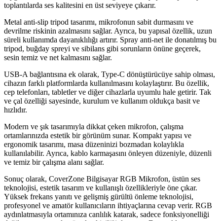
toplantılarda ses kalitesini en üst seviyeye çıkarır.
Metal anti-slip tripod tasarımı, mikrofonun sabit durmasını ve
devrilme riskinin azalmasını sağlar. Ayrıca, bu yapısal özellik, uzun
süreli kullanımda dayanıklılığı artırır. Spray anti-net ile donatılmış bu
tripod, buğday spreyi ve sibilans gibi sorunların önüne geçerek,
sesin temiz ve net kalmasını sağlar.
USB-A bağlantısına ek olarak, Type-C dönüştürücüye sahip olması,
cihazın farklı platformlarda kullanılmasını kolaylaştırır. Bu özellik,
cep telefonları, tabletler ve diğer cihazlarla uyumlu hale getirir. Tak
ve çal özelliği sayesinde, kurulum ve kullanım oldukça basit ve
hızlıdır.
Modern ve şık tasarımıyla dikkat çeken mikrofon, çalışma
ortamlarınızda estetik bir görünüm sunar. Kompakt yapısı ve
ergonomik tasarımı, masa düzeninizi bozmadan kolaylıkla
kullanılabilir. Ayrıca, kablo karmaşasını önleyen düzeniyle, düzenli
ve temiz bir çalışma alanı sağlar.
Sonuç olarak, CoverZone Bilgisayar RGB Mikrofon, üstün ses
teknolojisi, estetik tasarım ve kullanışlı özellikleriyle öne çıkar.
Yüksek frekans yanıtı ve gelişmiş gürültü önleme teknolojisi,
profesyonel ve amatör kullanıcıların ihtiyaçlarına cevap verir. RGB
aydınlatmasıyla ortamınıza canlılık katarak, sadece fonksiyonelliği