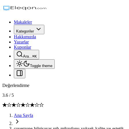
Makaleler
Kategoriler
Hakkımızda
Yazarlar
Kuponlar
Ara...
⌘
K
Toggle theme
Değerlendirme
3.6
/
5
Ana Sayfa
coverzone-bilgisayar-rgb-mikrofonu-yuksek-kalite-ve-estetik-