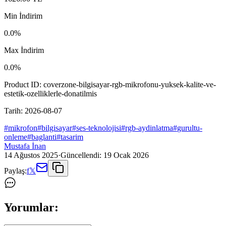
Min İndirim
0.0
%
Max İndirim
0.0
%
Product ID:
coverzone-bilgisayar-rgb-mikrofonu-yuksek-kalite-ve-
estetik-ozelliklerle-donatilmis
Tarih:
2026-08-07
#
mikrofon
#
bilgisayar
#
ses-teknolojisi
#
rgb-aydinlatma
#
gurultu-
onleme
#
baglanti
#
tasarim
Mustafa İnan
14 Ağustos 2025
·
Güncellendi:
19 Ocak 2026
Paylaş:
f
𝕏
Yorumlar: