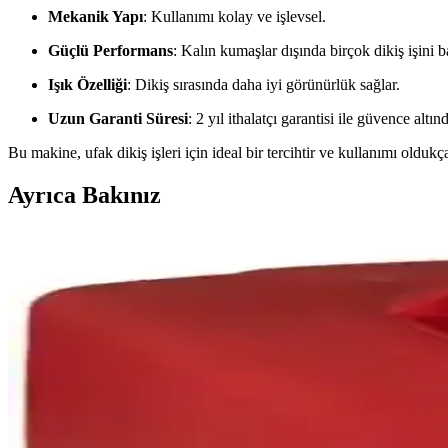
Mekanik Yapı
: Kullanımı kolay ve işlevsel.
Güçlü Performans
: Kalın kumaşlar dışında birçok dikiş işini b
Işık Özelliği
: Dikiş sırasında daha iyi görünürlük sağlar.
Uzun Garanti Süresi
: 2 yıl ithalatçı garantisi ile güvence altınd
Bu makine, ufak dikiş işleri için ideal bir tercihtir ve kullanımı oldukça
Ayrıca Bakınız
Sakashi MB-320 Dikiş Makinesi Motor Kayışı İnceleme
Sakashi MB-320 motor kayışı, yüksek kaliteli malzeme ve dayanıklılığıy
Artus Tedarik Ev Tipi Aile Dikiş Makinesi Mekik Özel
Artus Tedarik'in ev tipi aile dikiş makinesi mekik, çoklu marka uyuml
Sakashi MB-360 Dikiş Makinesi Motor Kayışı: Dayanı