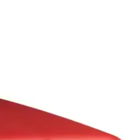
in edilip 24 ay garanti sunar.
r, yüksek müşteri memnuniyeti sağlar.