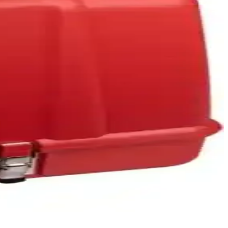
 ömür sağlar, güvenli ve sorunsuz kullanım sunar.
le dikkat çeker.
mı kolay profesyonel bir cihazdır.
irlikte özellikleri ve fiyat aralıkları hakkında detaylar.
ve kullanıcı yorumlarıyla bilinçli seçim yapın.
zi güvenle taşımanızı sağlar.