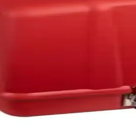
lmiş, dayanıklılığı ve uyumluluğu ile ev tipi dikiş makinelerinde uzun
si ve Kullanıcı Yorumları
anım kolaylığı sağlar, farklı dikiş türleri ve manuel kontrol özellikleriy
k Performans ve Çok Yönlülük
a hızıyla tekstil ve hazır giyim sektörüne uygun, dayanıklı ve kullanı
ve Kullanıcı Yorumları
ri, temel ihtiyaçlar ve hafif projeler için ideal. Kullanıcı yorumlarıyla b
ik Dikiş Makinesi Özellikleri
ojeler için ideal, kullanımı kolay taşınabilir dikiş makinesi. Detaylar 
ası - Dayanıklı ve Şık Kırmızı Tasarım
 çantası, yüksek kalite malzeme ve sağlam kilit mekanizmasıyla makineni