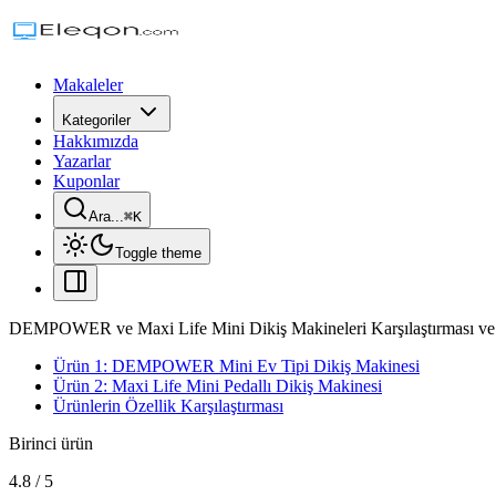
Makaleler
Kategoriler
Hakkımızda
Yazarlar
Kuponlar
Ara...
⌘
K
Toggle theme
DEMPOWER ve Maxi Life Mini Dikiş Makineleri Karşılaştırması ve 
Ürün 1: DEMPOWER Mini Ev Tipi Dikiş Makinesi
Ürün 2: Maxi Life Mini Pedallı Dikiş Makinesi
Ürünlerin Özellik Karşılaştırması
Birinci ürün
4.8
/
5