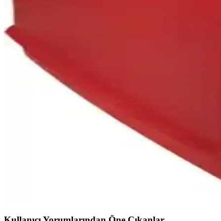
Sakashi MB-360 motor kayışı, yüksek kaliteli plastik malzemeden üreti
Janome 8002D Taşınabilir Overlok Makinesi İnceleme
Janome 8002D, hafif ve taşınabilir tasarımıyla evde ve seyahatlerde kull
Kivi KSW-3097 Overlok Makinası İncelemesi: Yükse
Kivi KSW-3097 overlok makinası, 13 dikiş seçeneği ve 1200 dikiş/dakik
Maxi Life Uygun Fiyatlı Dikiş Makineleri: Özellikler 
Maxi Life markası altında uygun fiyatlı ve kullanımı kolay dikiş makinele
Maxi Life Singer Mini: Taşınabilir ve Pratik Elektron
Maxi Life Singer Mini, kompakt ve hafif tasarımıyla seyahat ve küçük pr
Akos Yeni Tip Dikiş Makinesi Taşıma ve Koruma Çant
Dayanıklı ve şık kırmızı renkli Akos dikiş makinesi taşıma ve koruma
Kullanıcı Yorumlarından Öne Çıkanlar