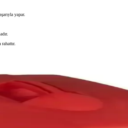
aşarıyla yapar.
adır.
 rahattır.
si ve Özellikleri
la ev tipi dikiş makinelerinde güvenilir performans sağlar, stoktan tem
likleri ve Kullanım İpuçları
uluğu ve 6 masura hediyesi ile pratik ve dayanıklı dikiş çözümleri suna
klı ve Uyumlu Yedek Parça Özellikleri