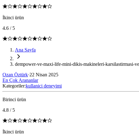
İkinci ürün
4.6
/
5
Ana Sayfa
dempower-ve-maxi-life-mini-dikis-makineleri-karsilastirmasi-ve
Ozan Öztürk
·
22 Nisan 2025
En Çok Arananlar
Kategoriler:
kullanici deneyimi
Birinci ürün
4.8
/
5
İkinci ürün