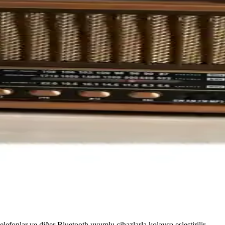
Teknolojilerindeki Rolü
esini artırır ve iletişim altyapısının verimliliğini sağlar, özellikle kabl
e Taşınabilirlik Özellikleri
ansıyla dış mekan ve iç mekan kullanımlarında ideal, uzun pil ömrü ve p
lik ve Tasarımın Birleşimi
kan alarm ve radyo cihazıdır. Kullanıcı dostu arayüzü, yüksek ses kalit
zellikleri ve Kullanım Alanları
işim ihtiyaçlarına uygun, güvenli ve etkin kullanımıyla dikkat çeken ge
Modellerinin Tasarım ve Özellikleri
eriyle karşılaştırılıyor. Her iki ürün de şık görünümleri ve fonksiyonelli
elefonlar ve diğer Bluetooth uyumlu cihazlarla kolayca eşleştirilir.