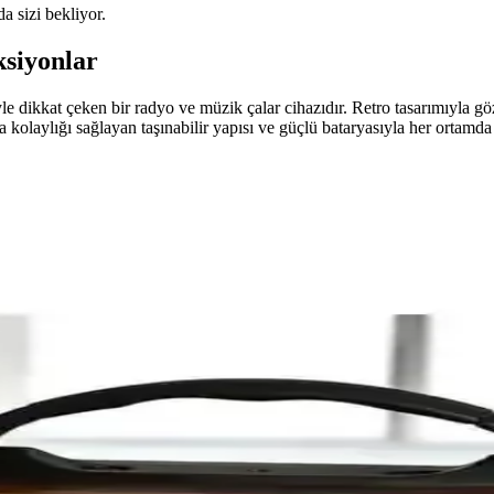
da sizi bekliyor.
siyonlar
 dikkat çeken bir radyo ve müzik çalar cihazıdır. Retro tasarımıyla göz
şıma kolaylığı sağlayan taşınabilir yapısı ve güçlü bataryasıyla her ort
fon Ses Bozulmaları
rekanslarının elektromanyetik parazitlerinden kaynaklanır. Bu parazitler
el Teknolojik Özellikleri
ak karmaşık ortamların iletişim ihtiyaçlarını karşılar. Bu teknolojiler, g
Çalışma Prensipleri
ıcısının temel bileşenleri, çalışma prensipleri ve performans iyileştirme ön