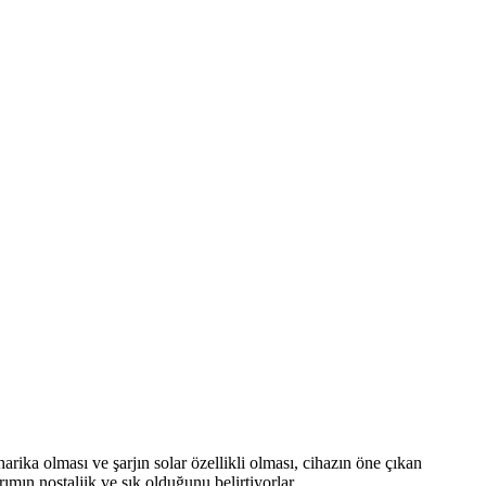
ika olması ve şarjın solar özellikli olması, cihazın öne çıkan
rımın nostaljik ve şık olduğunu belirtiyorlar.