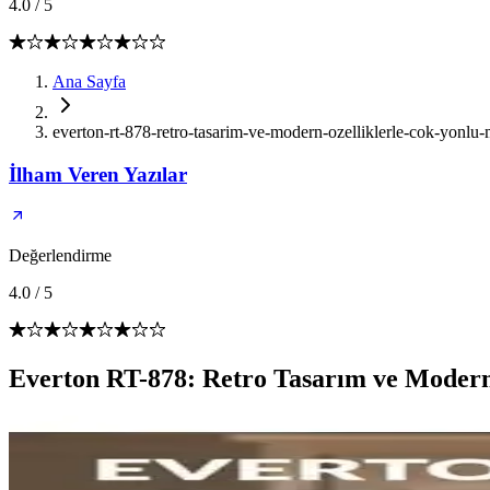
4.0
/
5
Ana Sayfa
everton-rt-878-retro-tasarim-ve-modern-ozelliklerle-cok-yonlu-
İlham Veren Yazılar
Değerlendirme
4.0
/
5
Everton RT-878: Retro Tasarım ve Modern