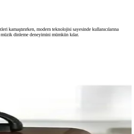
leri kamaştırırken, modern teknolojisi sayesinde kullanıcılarına
amda müzik dinleme deneyimini mümkün kılar.
, gerçek dinleme faaliyetleriyle karıştırılmamalıdır.
üvenli ve kaliteli veri iletimi için kritik öneme sahiptir.
erileri detaylı şekilde incelenmiştir.