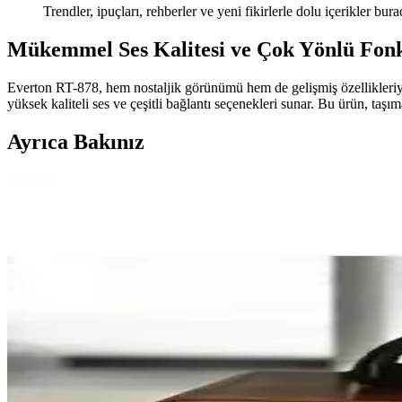
Trendler, ipuçları, rehberler ve yeni fikirlerle dolu içerikler bura
Mükemmel Ses Kalitesi ve Çok Yönlü Fonk
Everton RT-878, hem nostaljik görünümü hem de gelişmiş özellikleriyle
yüksek kaliteli ses ve çeşitli bağlantı seçenekleri sunar. Bu ürün, ta
Ayrıca Bakınız
3.5mm Kulaklık Jakında Radyo Parazitleri ve Mikro
3.5mm kulaklık jakına bağlı mikrofonlarda duyulan garip sesler, radyo f
Performanslı Sinyal Çözümlü Çanak Antenleri ve Günc
Sinyal çözümlü çanak antenler, yüksek hassasiyet ve güvenilirlik sağlayar
Basit İki Transistörlü TRF Radyo Alıcısı Tasarımı ve 
İki transistörlü sınıf A amplifikatörlerle oluşturulan basit TRF radyo al