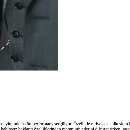
yiminde üstün performans sergiliyor. Özellikle radyo ses kalitesinin har
e kablosuz bağlantı özelliklerinden memnuniyetlerini dile getirirken, tasa