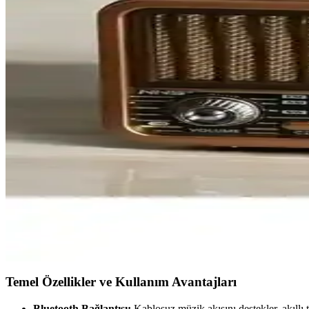
Yüksek Performanslı Antenler ve Elektronik İletişim 
Elektronik ve iletişim alanında yüksek performanslı antenler, sinyal kalit
Sony P26 Taşınabilir El Radyosu: Yüksek Ses Kalitesi v
Sony P26 taşınabilir el radyosu, kompakt tasarımı ve üstün ses perform
Grundig SCN 130 Alarm ve Saatli Radyo: Fonksiyonel
Grundig SCN 130, kompakt tasarımı ve fonksiyonel özellikleriyle öne çı
Anytone AT D878 UV2 Plus Çok Yönlü Radyo Cihazı Ö
Anytone AT D878 UV2 Plus, çok bant ve çok mod desteğiyle çeşitli ilet
Nostaljik Radyo Karşılaştırması: Dexxony ve Everton 
Dexxony ve Everton nostaljik radyoları tasarım, ses ve bağlantı özellikl
Temel Özellikler ve Kullanım Avantajları
Bluetooth Bağlantısı:
Kablosuz müzik akışını destekler, akıllı t