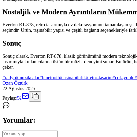
Nostaljik ve Modern Ayrıntıların Mükemm
Everton RT-878, retro tasarımıyla ev dekorasyonunu tamamlayan şık bir 
seçimdir. Ürün, taşınabilir yapısı ve çeşitli bağlantı seçenekleriyle fa
Sonuç
Sonuç olarak, Everton RT-878, klasik görünümünü modern teknolojik öze
tasarımıyla kullanıcılarına üstün bir müzik deneyimi sunar. Bu ürün, 
çeker.
#
radyo
#
muzikcalar
#
bluetooth
#
tasinabilirlik
#
retro-tasarim
#
cok-yonlu
#
Ozan Öztürk
22 Ağustos 2025
Paylaş:
f
𝕏
Yorumlar: