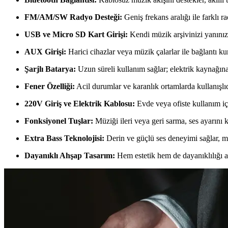
FM/AM/SW Radyo Desteği:
Geniş frekans aralığı ile farklı ra
USB ve Micro SD Kart Girişi:
Kendi müzik arşivinizi yanınızd
AUX Girişi:
Harici cihazlar veya müzik çalarlar ile bağlantı ku
Şarjlı Batarya:
Uzun süreli kullanım sağlar; elektrik kaynağın
Fener Özelliği:
Acil durumlar ve karanlık ortamlarda kullanışlı
220V Giriş ve Elektrik Kablosu:
Evde veya ofiste kullanım için
Fonksiyonel Tuşlar:
Müziği ileri veya geri sarma, ses ayarını
Extra Bass Teknolojisi:
Derin ve güçlü ses deneyimi sağlar, müz
Dayanıklı Ahşap Tasarım:
Hem estetik hem de dayanıklılığı ar