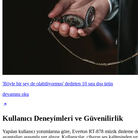
'Böyle bir şey de olabiliyormuş' dedirten 10 sıra dışı ürün
devamını oku
Kullanıcı Deneyimleri ve Güvenilirlik
Yapılan kullanıcı yorumlarına göre, Everton RT-878 müzik dinleme dene
avantajları arasında yer alıyor. Kullanıcılar, cihazın ses kalitesinden v