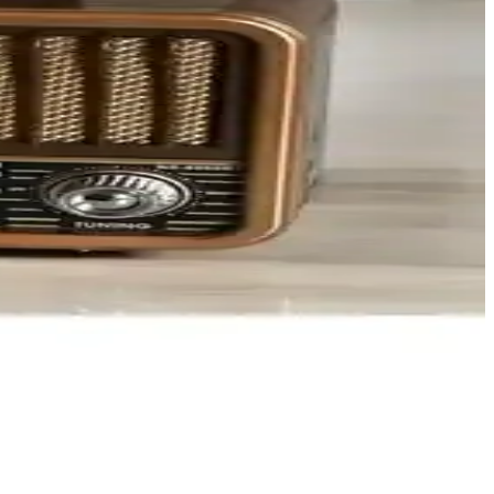
osuz sistemlerde önemli bir rol oynar.
ratik özellikleriyle öne çıkan bir cihazdır.
esi ve gece ışık ayarlarıyla günlük yaşamı kolaylaştırır.
lişmiş bir radyo cihazıdır.
kleriyle öne çıkıyor, kullanıcı yorumlarıyla detaylandırılıyor.