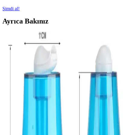
Şimdi al!
Ayrıca Bakınız
Robot Süpürgelerin Yüksek Fiyatlarının Nedenleri
ve Ekonomik Alternatifler
Robot süpürgelerin yüksek fiyatları, gelişmiş sensörler, yazılım ve
donanım maliyetlerinden kaynaklanır. Uygun fiyatlı modeller ve
yenilenmiş ürünler ekonomik alternatifler sunar.
Her Zaman Açık Cihazların Mahremiyete Etkisi ve
Gelecekteki Yasal ve Teknolojik Zorluklar
Teknolojinin sürekli bağlı cihazları mahremiyeti kökten değiştiriyor.
Yasal korumalar yetersiz kalırken, mahremiyet tasarımı ve kullanıcı
bilinçlendirmesi önem kazanıyor.
Evcil Hayvan Tüyleri ve Kir İçin Robot Süpürge
Modelleri: Performans ve Kullanıcı Deneyimleri