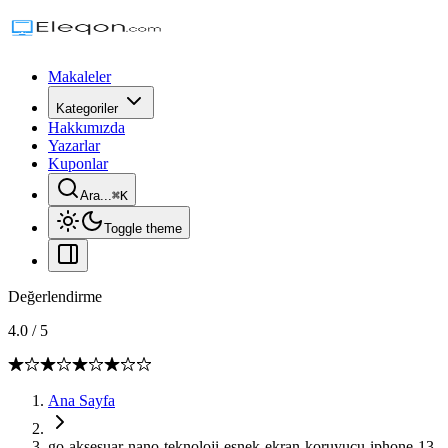
Makaleler
Kategoriler
Hakkımızda
Yazarlar
Kuponlar
Ara...
⌘
K
Toggle theme
Değerlendirme
4.0
/
5
Ana Sayfa
go-aksesuar-nano-teknoloji-esnek-ekran-koruyucu-iphone-13-