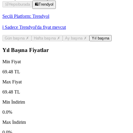
🛒
Hepsiburada
🛍️
Trendyol
Seçili Platform:
Trendyol
ℹ️ Sadece Trendyol'da fiyat mevcut
Gün başına
✗
Hafta başına
✗
Ay başına
✗
Yıl başına
Yıl Başına Fiyatlar
Min Fiyat
69.48
TL
Max Fiyat
69.48
TL
Min İndirim
0.0
%
Max İndirim
0.0
%