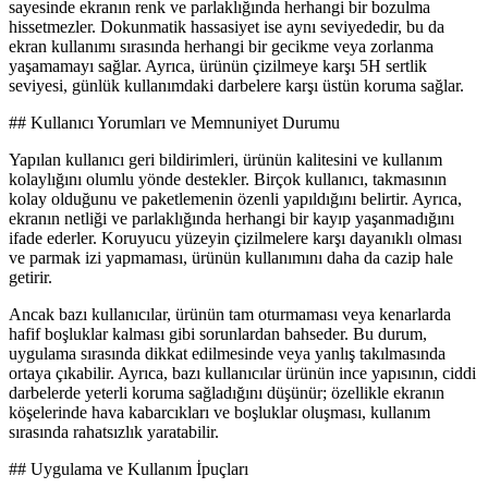
sayesinde ekranın renk ve parlaklığında herhangi bir bozulma
hissetmezler. Dokunmatik hassasiyet ise aynı seviyededir, bu da
ekran kullanımı sırasında herhangi bir gecikme veya zorlanma
yaşamamayı sağlar. Ayrıca, ürünün çizilmeye karşı 5H sertlik
seviyesi, günlük kullanımdaki darbelere karşı üstün koruma sağlar.
## Kullanıcı Yorumları ve Memnuniyet Durumu
Yapılan kullanıcı geri bildirimleri, ürünün kalitesini ve kullanım
kolaylığını olumlu yönde destekler. Birçok kullanıcı, takmasının
kolay olduğunu ve paketlemenin özenli yapıldığını belirtir. Ayrıca,
ekranın netliği ve parlaklığında herhangi bir kayıp yaşanmadığını
ifade ederler. Koruyucu yüzeyin çizilmelere karşı dayanıklı olması
ve parmak izi yapmaması, ürünün kullanımını daha da cazip hale
getirir.
Ancak bazı kullanıcılar, ürünün tam oturmaması veya kenarlarda
hafif boşluklar kalması gibi sorunlardan bahseder. Bu durum,
uygulama sırasında dikkat edilmesinde veya yanlış takılmasında
ortaya çıkabilir. Ayrıca, bazı kullanıcılar ürünün ince yapısının, ciddi
darbelerde yeterli koruma sağladığını düşünür; özellikle ekranın
köşelerinde hava kabarcıkları ve boşluklar oluşması, kullanım
sırasında rahatsızlık yaratabilir.
## Uygulama ve Kullanım İpuçları