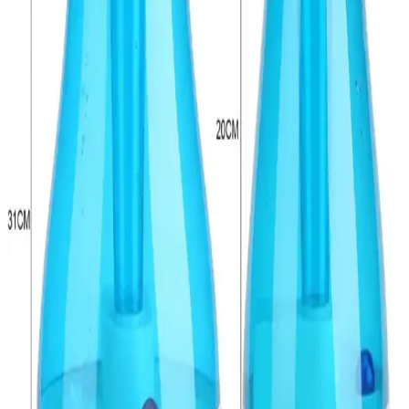
Evcil hayvan tüyleri ve kuru kir için robot süpürge seçimi, iRobot,
eufy, Dreame ve Roborock gibi markaların modelleri karşılaştırılarak
inceleniyor. Performans, dayanıklılık ve kullanıcı deneyimleri temel
alınmıştır.
UCLA'nın Modernize Ettiği Nikel-Demir Piller
Güneş Enerjisi Depolamada Yeni Çözümler Sunuyor
UCLA araştırmacıları, Edison'un nikel-demir pilini modernize
ederek güneş enerjisi depolamada dayanıklı, güvenli ve ekonomik
bir çözüm sundu. Bu teknoloji ev ve şebeke ölçeğinde yenilenebilir
enerji depolamayı destekliyor.
Çoklu Cihazlar İçin Hızlı ve Güvenli Şarj İstasyonu
Seçimi: Teknik Özellikler ve Marka İncelemesi
Çoklu cihazlar için hızlı şarj ve güvenlik özelliklerine sahip şarj
istasyonları, USB-C PD ve Quick Charge teknolojileri ile cihazların
pil ömrünü koruyarak verimli şarj sağlar. Anker, Ugreen ve Satechi
öne çıkan markalardır.
Fan-on-a-Chip Teknolojisi ile Ultra Kompakt
Elektronik Cihazlarda Etkili Soğutma Çözümleri