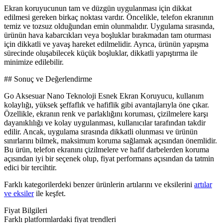
Ekran koruyucunun tam ve düzgün uygulanması için dikkat
edilmesi gereken birkaç noktası vardır. Öncelikle, telefon ekranının
temiz ve tozsuz olduğundan emin olunmalıdır. Uygulama sırasında,
ürünün hava kabarcıkları veya boşluklar bırakmadan tam oturması
için dikkatli ve yavaş hareket edilmelidir. Ayrıca, ürünün yapışma
sürecinde oluşabilecek küçük boşluklar, dikkatli yapıştırma ile
minimize edilebilir.
## Sonuç ve Değerlendirme
Go Aksesuar Nano Teknoloji Esnek Ekran Koruyucu, kullanım
kolaylığı, yüksek şeffaflık ve hafiflik gibi avantajlarıyla öne çıkar.
Özellikle, ekranın renk ve parlaklığını koruması, çizilmelere karşı
dayanıklılığı ve kolay uygulanması, kullanıcılar tarafından takdir
edilir. Ancak, uygulama sırasında dikkatli olunması ve ürünün
sınırlarını bilmek, maksimum koruma sağlamak açısından önemlidir.
Bu ürün, telefon ekranını çizilmelere ve hafif darbelerden koruma
açısından iyi bir seçenek olup, fiyat performans açısından da tatmin
edici bir tercihtir.
Farklı kategorilerdeki benzer ürünlerin artılarını ve eksilerini
artılar
ve eksiler
ile keşfet.
Fiyat Bilgileri
Farklı platformlardaki fiyat trendleri