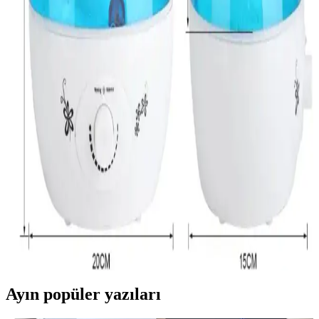
Fan-on-a-chip teknolojisi, piezoelektrik aktüatörler ve ince silikon
membran kullanarak ultra kompakt cihazlarda sessiz, enerji verimli
ve uzun ömürlü soğutma sağlar. Mekanik arızalar minimize
edilmiştir.
Manyetik Gizleme Teknolojisi: Askeri, Tıbbi ve Uzay
Uygulamalarıyla Geleceğin Mühendisliği
Manyetik gizleme teknolojisi, manyetik alanların algılanmasını
engelleyerek tıbbi güvenlik ve askeri koruma sağlar. Gelecekte uzay
yolculuğu ve enerji kalkanlarında kritik rol oynayabilir.
Su Kaynatarak Buhar Üreten Nemlendiriciler:
Hijyenik Nemlendirme ve Seçim Kriterleri
Su kaynatarak buhar üreten nemlendiriciler, hijyenik buhar sağlar ve
solunum yolu hassasiyeti olanlar için daha güvenlidir. Seçim ve
kullanımda kapasite, temizlik ve otomatik nem kontrolü önemlidir.
Ayın popüler yazıları