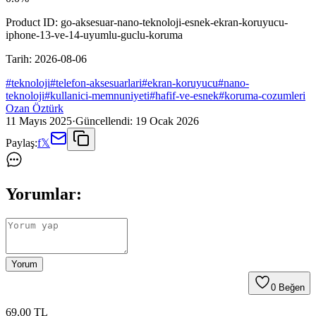
Product ID:
go-aksesuar-nano-teknoloji-esnek-ekran-koruyucu-
iphone-13-ve-14-uyumlu-guclu-koruma
Tarih:
2026-08-06
#
teknoloji
#
telefon-aksesuarlari
#
ekran-koruyucu
#
nano-
teknoloji
#
kullanici-memnuniyeti
#
hafif-ve-esnek
#
koruma-cozumleri
Ozan Öztürk
11 Mayıs 2025
·
Güncellendi:
19 Ocak 2026
Paylaş:
f
𝕏
Yorumlar:
Yorum
0
Beğen
69
.00
TL