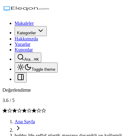
Makaleler
Kategoriler
Hakkımızda
Yazarlar
Kuponlar
Ara...
⌘
K
Toggle theme
Değerlendirme
3.6
/
5
Ana Sayfa
hobby-life-seffaf-plastik-masrapa-dayanikli-ve-kullanisli-