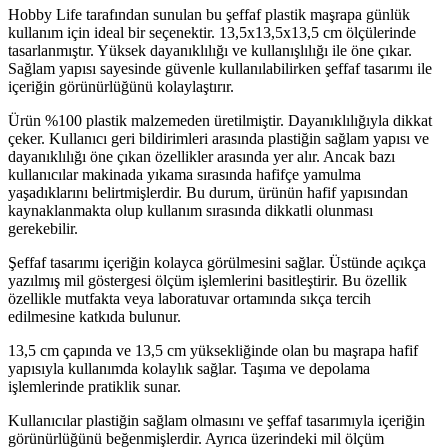
Hobby Life tarafından sunulan bu şeffaf plastik maşrapa günlük
kullanım için ideal bir seçenektir. 13,5x13,5x13,5 cm ölçülerinde
tasarlanmıştır. Yüksek dayanıklılığı ve kullanışlılığı ile öne çıkar.
Sağlam yapısı sayesinde güvenle kullanılabilirken şeffaf tasarımı ile
içeriğin görünürlüğünü kolaylaştırır.
Ürün %100 plastik malzemeden üretilmiştir. Dayanıklılığıyla dikkat
çeker. Kullanıcı geri bildirimleri arasında plastiğin sağlam yapısı ve
dayanıklılığı öne çıkan özellikler arasında yer alır. Ancak bazı
kullanıcılar makinada yıkama sırasında hafifçe yamulma
yaşadıklarını belirtmişlerdir. Bu durum, ürünün hafif yapısından
kaynaklanmakta olup kullanım sırasında dikkatli olunması
gerekebilir.
Şeffaf tasarımı içeriğin kolayca görülmesini sağlar. Üstünde açıkça
yazılmış mil göstergesi ölçüm işlemlerini basitleştirir. Bu özellik
özellikle mutfakta veya laboratuvar ortamında sıkça tercih
edilmesine katkıda bulunur.
13,5 cm çapında ve 13,5 cm yüksekliğinde olan bu maşrapa hafif
yapısıyla kullanımda kolaylık sağlar. Taşıma ve depolama
işlemlerinde pratiklik sunar.
Kullanıcılar plastiğin sağlam olmasını ve şeffaf tasarımıyla içeriğin
görünürlüğünü beğenmişlerdir. Ayrıca üzerindeki mil ölçüm