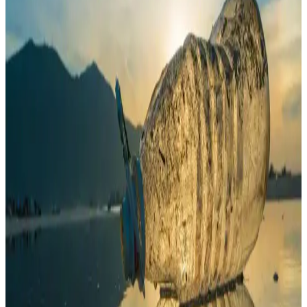
Dişlenme Hasarı ve Onarımı Yöntemleri
Çamaşır makinesi sıcak su giriş valfinde çapraz dişlenme, sızıntı ve
su hasarına yol açabilir. Plastik dişlerde onarım zor olduğundan
valfin değiştirilmesi güvenli ve kalıcı çözümdür.
Sakashi Ev Tipi 3 İplikli Dikiş Makine Çardağı ile
Pratik İplik Yönetimi
Sakashi Ev Tipi 3 İplikli Dikiş Makine Çardağı, büyük bobin iplik
kullanımını kolaylaştıran, portatif ve düzenli çalışma alanı sunan
pratik bir aksesuardır. Dayanıklılık iyileştirmeleri önerilmektedir.
Universal Klima Su Tahliye Hortumu 5 Metre ve Ek
Parça ile Güvenli Kullanım
5 metre uzunluğundaki plastik klima su tahliye hortumu ve ek parça
ile klimalarınızın su tahliyesini güvenli ve kolay hale getirin,
dayanıklı ve estetik tasarımıyla kullanım sağlar.
Yeni Airfryer Plastik Kokusu ve Çözüm Yöntemleri:
Kullanımda Dikkat Edilmesi Gerekenler
Yeni airfryer cihazlarında ilk kullanımda oluşan plastik kokusunun