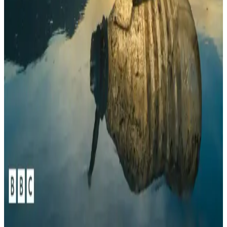
nedenleri ve giderilme yöntemleri detaylı şekilde ele alınıyor. Cihaz
temizliği, boş ısıtma ve ilk yemek pişirme önerileri sunuluyor.
1970'lerin Beyaz Seramik Entegre Devre Paketleri:
Teknik ve Estetik İnceleme
1970'lerde kullanılan beyaz seramik entegre devre paketleri, termal
iletkenlik ve dayanıklılık açısından plastik paketlerden üstün olup,
estetik ve teknik özellikleriyle elektronik tarihinde önemli bir yer
tutar.
PLEKSAN Renault 9 Broadway Mandallı Gri
Torpido Kapağı: Uyum ve Dayanıklılık İncelemesi
PLEKSAN Renault 9 Broadway mandallı gri torpido kapağı,
Renault 9 ve 11 modellerine tam uyum sağlar. Dayanıklı plastik
malzeme ve mandallı tasarımıyla işlevsellik sunar, ancak renk ve
mandal dayanıklılığı eleştirileri bulunur.
Deniz Suyunda Çözünebilen ve Mikroplastik
Bırakmayan Yeni Plastik Malzeme Geliştirilmesi
Japon bilim insanları, deniz suyunda hızla çözünebilen ve