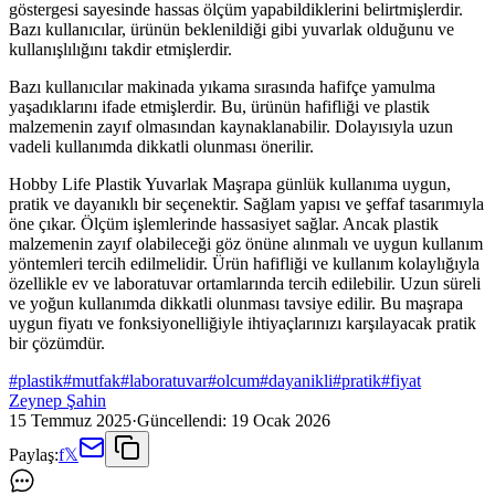
göstergesi sayesinde hassas ölçüm yapabildiklerini belirtmişlerdir.
Bazı kullanıcılar, ürünün beklenildiği gibi yuvarlak olduğunu ve
kullanışlılığını takdir etmişlerdir.
Bazı kullanıcılar makinada yıkama sırasında hafifçe yamulma
yaşadıklarını ifade etmişlerdir. Bu, ürünün hafifliği ve plastik
malzemenin zayıf olmasından kaynaklanabilir. Dolayısıyla uzun
vadeli kullanımda dikkatli olunması önerilir.
Hobby Life Plastik Yuvarlak Maşrapa günlük kullanıma uygun,
pratik ve dayanıklı bir seçenektir. Sağlam yapısı ve şeffaf tasarımıyla
öne çıkar. Ölçüm işlemlerinde hassasiyet sağlar. Ancak plastik
malzemenin zayıf olabileceği göz önüne alınmalı ve uygun kullanım
yöntemleri tercih edilmelidir. Ürün hafifliği ve kullanım kolaylığıyla
özellikle ev ve laboratuvar ortamlarında tercih edilebilir. Uzun süreli
ve yoğun kullanımda dikkatli olunması tavsiye edilir. Bu maşrapa
uygun fiyatı ve fonksiyonelliğiyle ihtiyaçlarınızı karşılayacak pratik
bir çözümdür.
#
plastik
#
mutfak
#
laboratuvar
#
olcum
#
dayanikli
#
pratik
#
fiyat
Zeynep Şahin
15 Temmuz 2025
·
Güncellendi:
19 Ocak 2026
Paylaş:
f
𝕏