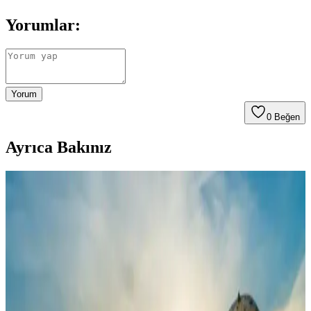
Yorumlar:
Yorum
0
Beğen
Ayrıca Bakınız
Mikrodalga Fırınlarda Yüksek Voltajlı Plastik
Sigortaların Teknik Özellikleri ve İşleyişi
Mikrodalga fırınlarda kullanılan yüksek voltajlı plastik sigortalar,
700 mA hızlı açma akımı ve 5 kV gerilim dayanımı ile aşırı akım ve
yüksek voltaj koşullarında devreyi korur. Plastik gövdeleri yangına
karşı dirençlidir.
Çamaşır Makinesi Sıcak Su Giriş Valfi Çapraz