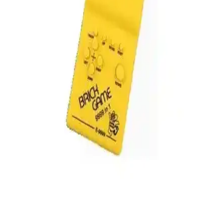
alanlarda kullanılarak analog fotoğrafçılığın değerini koruyor.
Günümüzde de estetik ve kolaylık sunuyor.
Teknomila Taşınabilir Video Oyun Konsolu: Nostalji
ve Eğlence Bir Arada
Kompakt ve hafif Teknomila taşınabilir oyun konsolu, 400 klasik
oyunu ve TV bağlantısı ile eğlenceyi her yerde sunar, uzun pil ömrü
ve uygun fiyatıyla dikkat çeker.
Semgears 10000 Oyunlu M8 Retro Video Konsolu
İncelemesi ve Kullanıcı Deneyimleri
Semgears 10000 oyunlu M8 video konsolu, geniş oyun desteği ve
portatif tasarımıyla dikkat çekiyor. Teknik sorunlar ve kullanıcı
deneyimleriyle birlikte, ürünün avantajları ve dezavantajları detaylı
şekilde inceleniyor.
MEGA MG-301BT Nostaljik Radyo: Retro Tasarım
ve Üstün Ses Kalitesi Bir Arada
MEGA MG-301BT, retro tasarımı ve yüksek ses kalitesiyle öne
çıkan taşınabilir radyo. Şık görünüm ve kolay kullanım özellikleriyle