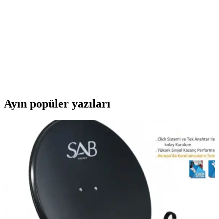
hem evde hem dışarda ideal bir seçenek.
Bircan Nostaljik Tek Kollu El Atarisi KY.TETRIS
İncelemesi ve Kullanıcı Yorumları
Bircan markasının nostaljik tasarıma sahip tek kollu el atarisi, klasik
Tetris oyunu ve taşınabilirliğiyle öne çıkar. Malzeme kalitesi ve
dayanıklılık sorunları olsa da, çocuklar ve nostalji severler için
uygun bir seçenek.
Ayın popüler yazıları