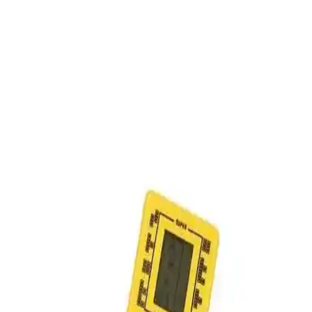
Kurutucusu: Dayanıklılık ve Kullanım
Değerlendirmesi
White Westinghouse çamaşır makinesi ve kurutucuları, 1980'lerden
kalma dayanıklı ev aletleri olup, yüksek enerji tüketimine rağmen
tamir edilebilirlikleriyle uzun ömürlü kullanım sunar.
Polaroid i-Type Filmi Kullanım Alanları ve
Özellikleri Analizi
Polaroid i-Type filmi, analog fotoğrafçılıkta hızlı çıktı ve pratik
kullanım sunar. Kişisel anılar, sanat ve nostalji için ideal olan bu
film, uyumlu kameralarla kolayca kullanılabilir.
Retro Marka Tasarımlı iPhone 7 ve 8 Aksesuarları:
Nostaljik ve Estetik Seçenekler
iPhone 7 ve 8 için retro tasarımlı aksesuarlar, nostalji ve estetiği bir
araya getirerek telefonunuza özgün bir görünüm kazandırır.
Dayanıklı malzemelerle tasarlanmış bu ürünler, kullanışlılık ve
şıklığı bir arada sunar.
Polaroid Film Kullanım Alanları ve Günümüzdeki