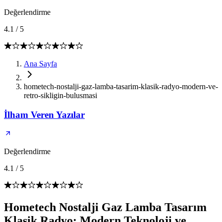
Değerlendirme
4.1
/
5
Ana Sayfa
hometech-nostalji-gaz-lamba-tasarim-klasik-radyo-modern-ve-
retro-sikligin-bulusmasi
İlham Veren Yazılar
Değerlendirme
4.1
/
5
Hometech Nostalji Gaz Lamba Tasarım
Klasik Radyo: Modern Teknoloji ve