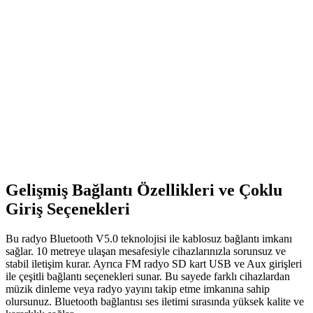
MEGA MG-301BT, retro tasarımı ve yüksek ses kalitesiyle öne
çıkan taşınabilir radyo. Şık görünüm ve kolay kullanım özellikleriyle
hem evde hem dışarda ideal bir seçenek.
Bircan Nostaljik Tek Kollu El Atarisi KY.TETRIS
İncelemesi ve Kullanıcı Yorumları
Bircan markasının nostaljik tasarıma sahip tek kollu el atarisi, klasik
Tetris oyunu ve taşınabilirliğiyle öne çıkar. Malzeme kalitesi ve
dayanıklılık sorunları olsa da, çocuklar ve nostalji severler için
uygun bir seçenek.
Gelişmiş Bağlantı Özellikleri ve Çoklu
Giriş Seçenekleri
Bu radyo Bluetooth V5.0 teknolojisi ile kablosuz bağlantı imkanı
sağlar. 10 metreye ulaşan mesafesiyle cihazlarınızla sorunsuz ve
stabil iletişim kurar. Ayrıca FM radyo SD kart USB ve Aux girişleri
ile çeşitli bağlantı seçenekleri sunar. Bu sayede farklı cihazlardan
müzik dinleme veya radyo yayını takip etme imkanına sahip
olursunuz. Bluetooth bağlantısı ses iletimi sırasında yüksek kalite ve