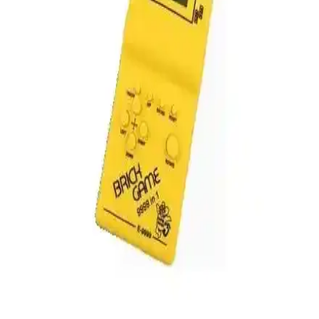
Önemi
Polaroid filmler, sanat, eğitim, anı saklama ve moda gibi çeşitli
alanlarda kullanılarak analog fotoğrafçılığın değerini koruyor.
Günümüzde de estetik ve kolaylık sunuyor.
Teknomila Taşınabilir Video Oyun Konsolu: Nostalji
ve Eğlence Bir Arada
Kompakt ve hafif Teknomila taşınabilir oyun konsolu, 400 klasik
oyunu ve TV bağlantısı ile eğlenceyi her yerde sunar, uzun pil ömrü
ve uygun fiyatıyla dikkat çeker.
Semgears 10000 Oyunlu M8 Retro Video Konsolu
İncelemesi ve Kullanıcı Deneyimleri
Semgears 10000 oyunlu M8 video konsolu, geniş oyun desteği ve
portatif tasarımıyla dikkat çekiyor. Teknik sorunlar ve kullanıcı
deneyimleriyle birlikte, ürünün avantajları ve dezavantajları detaylı
şekilde inceleniyor.
MEGA MG-301BT Nostaljik Radyo: Retro Tasarım
ve Üstün Ses Kalitesi Bir Arada