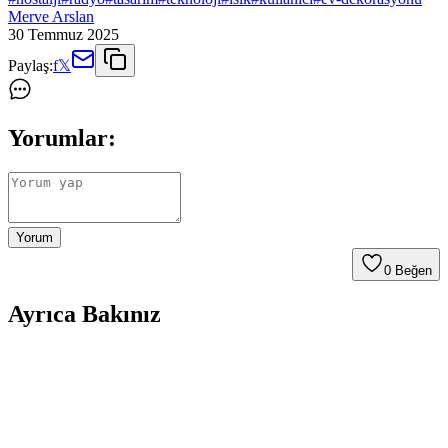
Merve Arslan
30 Temmuz 2025
Paylaş:
f
𝕏
Yorumlar:
Yorum
0
Beğen
Ayrıca Bakınız
White Westinghouse Çamaşır Makinesi ve
Kurutucusu: Dayanıklılık ve Kullanım
Değerlendirmesi