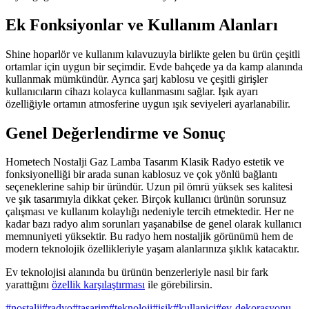
Ek Fonksiyonlar ve Kullanım Alanları
Shine hoparlör ve kullanım kılavuzuyla birlikte gelen bu ürün çeşitli
ortamlar için uygun bir seçimdir. Evde bahçede ya da kamp alanında
kullanmak mümkündür. Ayrıca şarj kablosu ve çeşitli girişler
kullanıcıların cihazı kolayca kullanmasını sağlar. Işık ayarı
özelliğiyle ortamın atmosferine uygun ışık seviyeleri ayarlanabilir.
Genel Değerlendirme ve Sonuç
Hometech Nostalji Gaz Lamba Tasarım Klasik Radyo estetik ve
fonksiyonelliği bir arada sunan kablosuz ve çok yönlü bağlantı
seçeneklerine sahip bir üründür. Uzun pil ömrü yüksek ses kalitesi
ve şık tasarımıyla dikkat çeker. Birçok kullanıcı ürünün sorunsuz
çalışması ve kullanım kolaylığı nedeniyle tercih etmektedir. Her ne
kadar bazı radyo alım sorunları yaşanabilse de genel olarak kullanıcı
memnuniyeti yüksektir. Bu radyo hem nostaljik görünümü hem de
modern teknolojik özellikleriyle yaşam alanlarınıza şıklık katacaktır.
Ev teknolojisi alanında bu ürünün benzerleriyle nasıl bir fark
yarattığını
özellik karşılaştırması
ile görebilirsin.
#
nostalji
#
radyo
#
tasarim
#
teknoloji
#
isik
#
kullanici
#
ev-dekorasyonu