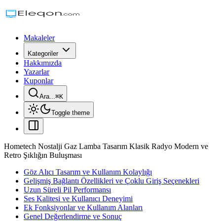
Makaleler
Kategoriler
Hakkımızda
Yazarlar
Kuponlar
Ara...
⌘
K
Toggle theme
Hometech Nostalji Gaz Lamba Tasarım Klasik Radyo Modern ve
Retro Şıklığın Buluşması
Göz Alıcı Tasarım ve Kullanım Kolaylığı
Gelişmiş Bağlantı Özellikleri ve Çoklu Giriş Seçenekleri
Uzun Süreli Pil Performansı
Ses Kalitesi ve Kullanıcı Deneyimi
Ek Fonksiyonlar ve Kullanım Alanları
Genel Değerlendirme ve Sonuç