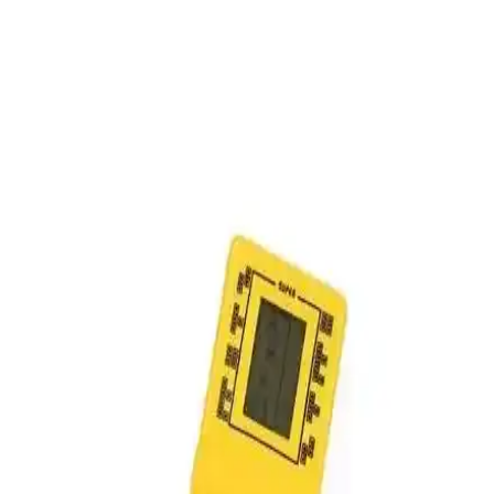
White Westinghouse çamaşır makinesi ve kurutucuları, 1980'lerden
kalma dayanıklı ev aletleri olup, yüksek enerji tüketimine rağmen
tamir edilebilirlikleriyle uzun ömürlü kullanım sunar.
Polaroid i-Type Filmi Kullanım Alanları ve
Özellikleri Analizi
Polaroid i-Type filmi, analog fotoğrafçılıkta hızlı çıktı ve pratik
kullanım sunar. Kişisel anılar, sanat ve nostalji için ideal olan bu
film, uyumlu kameralarla kolayca kullanılabilir.
Retro Marka Tasarımlı iPhone 7 ve 8 Aksesuarları:
Nostaljik ve Estetik Seçenekler
iPhone 7 ve 8 için retro tasarımlı aksesuarlar, nostalji ve estetiği bir
araya getirerek telefonunuza özgün bir görünüm kazandırır.
Dayanıklı malzemelerle tasarlanmış bu ürünler, kullanışlılık ve
şıklığı bir arada sunar.
Polaroid Film Kullanım Alanları ve Günümüzdeki
Önemi
Polaroid filmler, sanat, eğitim, anı saklama ve moda gibi çeşitli