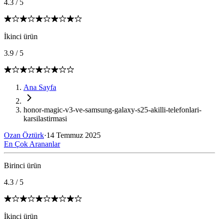
4.3
/
5
İkinci ürün
3.9
/
5
Ana Sayfa
honor-magic-v3-ve-samsung-galaxy-s25-akilli-telefonlari-
karsilastirmasi
Ozan Öztürk
·
14 Temmuz 2025
En Çok Arananlar
Birinci ürün
4.3
/
5
İkinci ürün