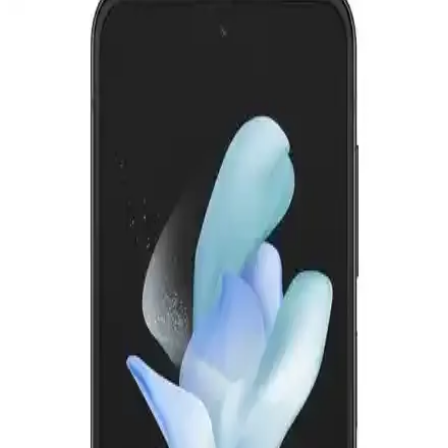
Huawei'nin Katlanabilir Telefon Modelleri ve
Teknolojik Gelişmeleri Üzerine Güncel Bir
Değerlendirme
Huawei'nin katlanabilir telefonları, yüksek teknoloji ve yenilikçilikle
öne çıkıyor. Bu modeller, taşınabilirlik ve geniş ekran avantajı
sağlarken, kullanıcı deneyimleri ve piyasa konumu da dikkat
çekiyor.
Samsung Flip4 ve Flip5 Karşılaştırması: Tasarım,
Performans ve Kullanıcı Tercihleri
Samsung Flip4 ve Flip5 modellerinin tasarım, performans ve
özelliklerini karşılaştırıyoruz. Güncel teknolojiler ve kullanıcı
ihtiyaçlarına göre en uygun modeli seçmenize yardımcı oluyoruz.
Samsung Galaxy Z Flip4 ve Flip5 Katlanabilir
Telefonların Karşılaştırması ve Özellikleri
Samsung'un yeni katlanabilir telefon serisi Flip4 ve Flip5'in tasarım,
kamera, performans ve dayanıklılık özelliklerini karşılaştırıyoruz.
Her iki model de şık ve fonksiyonel, kullanıcı ihtiyaçlarına göre
tercih edilebilir.