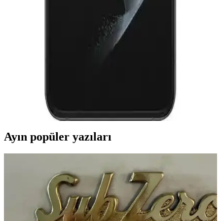
Yenilikçi Tasarım ve Üstün Performans
Huawei Mate XT, üç katlanabilir tasarımı, yüksek çözünürlüklü
ekranı ve güçlü donanımıyla öne çıkan yenilikçi bir akıllı telefon.
Günlük kullanımda pratiklik ve performans sunar.
Samsung Galaxy Z Flip4 ve Z Flip5 Karşılaştırması:
Hangi Model Sizin İçin Uygun
Samsung Galaxy Z Flip4 ve Z Flip5'in detaylı karşılaştırmasıyla
tasarım, performans ve özellikler arasındaki farkları öğrenin, en
uygun modeli seçin.
Ayın popüler yazıları