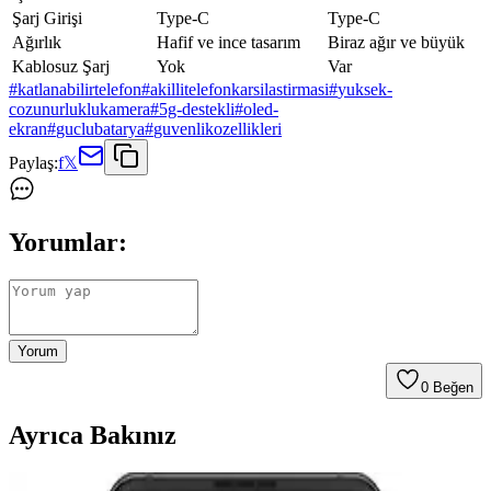
Şarj Girişi
Type-C
Type-C
Ağırlık
Hafif ve ince tasarım
Biraz ağır ve büyük
Kablosuz Şarj
Yok
Var
#
katlanabilirtelefon
#
akillitelefonkarsilastirmasi
#
yuksek-
cozunurluklukamera
#
5g-destekli
#
oled-
ekran
#
guclubatarya
#
guvenlikozellikleri
Paylaş:
f
𝕏
Yorumlar:
Yorum
0
Beğen
Ayrıca Bakınız