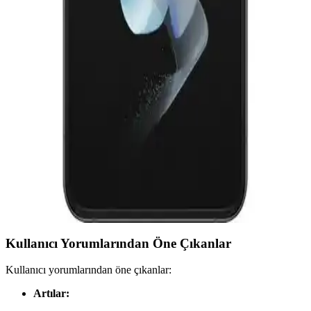
kullanıcı yorumları ve karşılaştırmasıyla en uygun telefonu
seçmenize yardımcı oluyoruz.
Huawei Mate XT Katlanabilir Akıllı Telefonu:
Yenilikçi Tasarım ve Üstün Performans
Huawei Mate XT, üç katlanabilir tasarımı, yüksek çözünürlüklü
ekranı ve güçlü donanımıyla öne çıkan yenilikçi bir akıllı telefon.
Günlük kullanımda pratiklik ve performans sunar.
Samsung Galaxy Z Flip4 ve Z Flip5 Karşılaştırması:
Hangi Model Sizin İçin Uygun
Samsung Galaxy Z Flip4 ve Z Flip5'in detaylı karşılaştırmasıyla
tasarım, performans ve özellikler arasındaki farkları öğrenin, en
uygun modeli seçin.
Kullanıcı Yorumlarından Öne Çıkanlar
Kullanıcı yorumlarından öne çıkanlar:
Artılar: