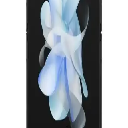
Samsung Galaxy Fold7 ve Xiaomi 15 Ultra: Teknik
Özellikler ve Kullanım Alanları Analizi
Samsung Galaxy Fold7 ve Xiaomi 15 Ultra'nin temel özellikleri,
ekran teknolojisi, kamera ve batarya performansları
karşılaştırmasıyla detaylı analiz.
Xiaomi 15 Ultra Katlanabilir Telefon Özellikleri ve
Piyasa Analizi
Xiaomi 15 Ultra, katlanabilir ekran teknolojisi, yüksek performans
ve gelişmiş kamera özellikleriyle öne çıkan yeni nesil akıllı telefon.
Piyasa durumu ve fiyat avantajlarıyla dikkat çekiyor.
Samsung Galaxy Z Fold7 ve Xiaomi 15 Ultra
Karşılaştırması: Özellikler ve Fiyatlar
Samsung Galaxy Z Fold7 ve Xiaomi 15 Ultra'nın özellikleri,
kullanıcı yorumları ve karşılaştırmasıyla en uygun telefonu
seçmenize yardımcı oluyoruz.
Huawei Mate XT Katlanabilir Akıllı Telefonu: