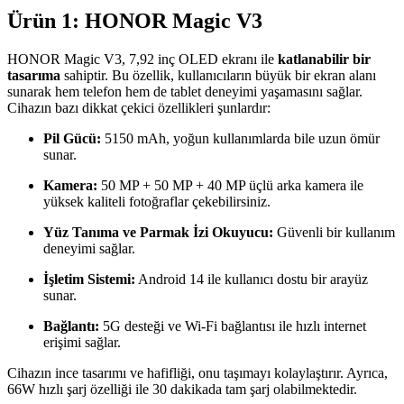
Ürün 1: HONOR Magic V3
HONOR Magic V3, 7,92 inç OLED ekranı ile
katlanabilir bir
tasarıma
sahiptir. Bu özellik, kullanıcıların büyük bir ekran alanı
sunarak hem telefon hem de tablet deneyimi yaşamasını sağlar.
Cihazın bazı dikkat çekici özellikleri şunlardır:
Pil Gücü:
5150 mAh, yoğun kullanımlarda bile uzun ömür
sunar.
Kamera:
50 MP + 50 MP + 40 MP üçlü arka kamera ile
yüksek kaliteli fotoğraflar çekebilirsiniz.
Yüz Tanıma ve Parmak İzi Okuyucu:
Güvenli bir kullanım
deneyimi sağlar.
İşletim Sistemi:
Android 14 ile kullanıcı dostu bir arayüz
sunar.
Bağlantı:
5G desteği ve Wi-Fi bağlantısı ile hızlı internet
erişimi sağlar.
Cihazın ince tasarımı ve hafifliği, onu taşımayı kolaylaştırır. Ayrıca,
66W hızlı şarj özelliği ile 30 dakikada tam şarj olabilmektedir.