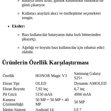
Batarya ömrü uzun, günlük kullanımda rahatlıkla bir
günü çıkarıyor.
Kullanıcı arayüzü akıcı ve özelleştirme seçenekleri
zengin.
Eksiler:
Bazı kullanıcılar bataryanın daha hızlı bitmesinden
şikayetçi.
Ağırlığı ve boyutu bazı kullanıcılar için rahatsız edici
olabilir.
Ürünlerin Özellik Karşılaştırması
Samsung Galaxy
Özellik
HONOR Magic V3
S25+
Ekran Tipi
OLED
Dynamic AMOLED
Ekran Boyutu
7,92 inç
6,7 inç
Pil Gücü
5150 mAh
4900 mAh
Kamera
50 MP + 50 MP + 40
50 MP
Çözünürlüğü
MP
İşletim Sistemi
Android 14
UI 7