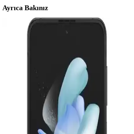
Ayrıca Bakınız
Huawei'nin Katlanabilir Telefon Modelleri ve
Teknolojik Gelişmeleri Üzerine Güncel Bir
Değerlendirme
Huawei'nin katlanabilir telefonları, yüksek teknoloji ve yenilikçilikle
öne çıkıyor. Bu modeller, taşınabilirlik ve geniş ekran avantajı
sağlarken, kullanıcı deneyimleri ve piyasa konumu da dikkat
çekiyor.
Samsung Flip4 ve Flip5 Karşılaştırması: Tasarım,
Performans ve Kullanıcı Tercihleri
Samsung Flip4 ve Flip5 modellerinin tasarım, performans ve
özelliklerini karşılaştırıyoruz. Güncel teknolojiler ve kullanıcı
ihtiyaçlarına göre en uygun modeli seçmenize yardımcı oluyoruz.
Samsung Galaxy Z Flip4 ve Flip5 Katlanabilir
Telefonların Karşılaştırması ve Özellikleri