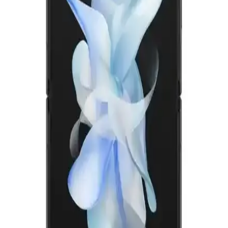
Samsung'un yeni katlanabilir telefon serisi Flip4 ve Flip5'in tasarım,
kamera, performans ve dayanıklılık özelliklerini karşılaştırıyoruz.
Her iki model de şık ve fonksiyonel, kullanıcı ihtiyaçlarına göre
tercih edilebilir.
Samsung Galaxy Fold7 ve Xiaomi 15 Ultra: Teknik
Özellikler ve Kullanım Alanları Analizi
Samsung Galaxy Fold7 ve Xiaomi 15 Ultra'nin temel özellikleri,
ekran teknolojisi, kamera ve batarya performansları
karşılaştırmasıyla detaylı analiz.
Xiaomi 15 Ultra Katlanabilir Telefon Özellikleri ve
Piyasa Analizi
Xiaomi 15 Ultra, katlanabilir ekran teknolojisi, yüksek performans
ve gelişmiş kamera özellikleriyle öne çıkan yeni nesil akıllı telefon.
Piyasa durumu ve fiyat avantajlarıyla dikkat çekiyor.
Samsung Galaxy Z Fold7 ve Xiaomi 15 Ultra
Karşılaştırması: Özellikler ve Fiyatlar
Samsung Galaxy Z Fold7 ve Xiaomi 15 Ultra'nın özellikleri,