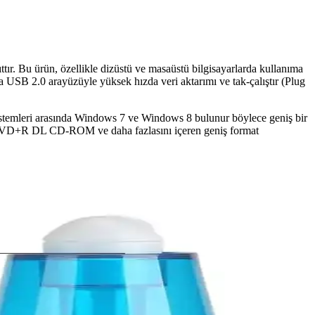
ır. Bu ürün, özellikle dizüstü ve masaüstü bilgisayarlarda kullanıma
 USB 2.0 arayüzüyle yüksek hızda veri aktarımı ve tak-çalıştır (Plug
m sistemleri arasında Windows 7 ve Windows 8 bulunur böylece geniş bir
L DVD+R DL CD-ROM ve daha fazlasını içeren geniş format
 ürünler ekonomik alternatifler sunar.
nçlendirmesi önem kazanıyor.