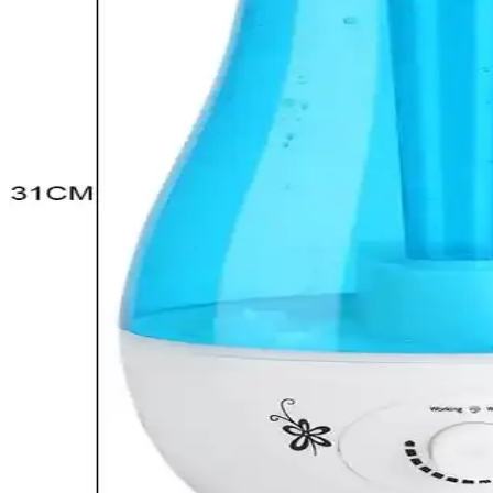
Evcil Hayvan Tüyleri ve Kir İçin Robot Süpürge Mode
Evcil hayvan tüyleri ve kuru kir için robot süpürge seçimi, iRobot, eu
alınmıştır.
UCLA'nın Modernize Ettiği Nikel-Demir Piller Güne
UCLA araştırmacıları, Edison'un nikel-demir pilini modernize ederek 
depolamayı destekliyor.
Çoklu Cihazlar İçin Hızlı ve Güvenli Şarj İstasyonu S
Çoklu cihazlar için hızlı şarj ve güvenlik özelliklerine sahip şarj is
markalardır.
Fan-on-a-Chip Teknolojisi ile Ultra Kompakt Elektr
Fan-on-a-chip teknolojisi, piezoelektrik aktüatörler ve ince silikon m
Manyetik Gizleme Teknolojisi: Askeri, Tıbbi ve Uzay
Manyetik gizleme teknolojisi, manyetik alanların algılanmasını engelle