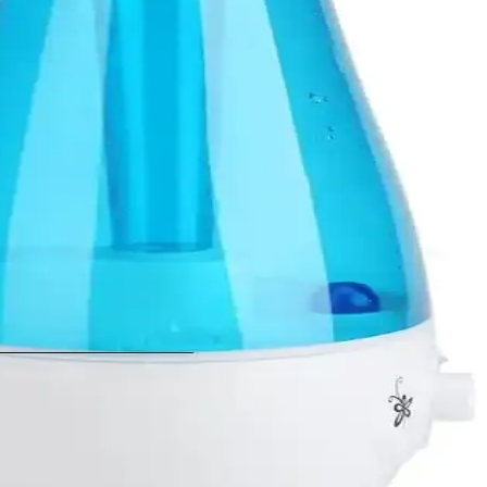
eniyor. Performans, dayanıklılık ve kullanıcı deneyimleri temel
du. Bu teknoloji ev ve şebeke ölçeğinde yenilenebilir enerji
rünü koruyarak verimli şarj sağlar. Anker, Ugreen ve Satechi öne çıkan
un ömürlü soğutma sağlar. Mekanik arızalar minimize edilmiştir.
e enerji kalkanlarında kritik rol oynayabilir.