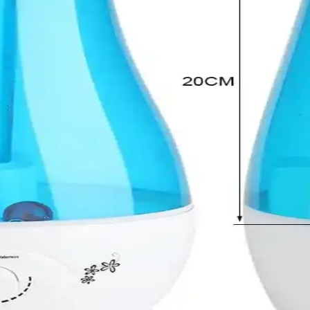
lleri: Performans ve Kullanıcı Deneyimleri
fy, Dreame ve Roborock gibi markaların modelleri karşılaştırılarak incel
ş Enerjisi Depolamada Yeni Çözümler Sunuyor
güneş enerjisi depolamada dayanıklı, güvenli ve ekonomik bir çözüm sun
eçimi: Teknik Özellikler ve Marka İncelemesi
tasyonları, USB-C PD ve Quick Charge teknolojileri ile cihazların pil öm
onik Cihazlarda Etkili Soğutma Çözümleri
embran kullanarak ultra kompakt cihazlarda sessiz, enerji verimli ve uz
 Uygulamalarıyla Geleceğin Mühendisliği
yerek tıbbi güvenlik ve askeri koruma sağlar. Gelecekte uzay yolculuğu v