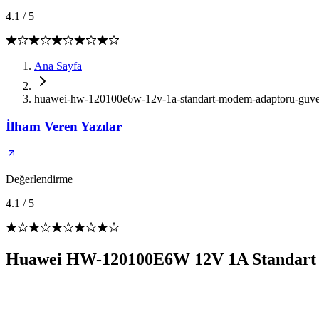
4.1
/
5
Ana Sayfa
huawei-hw-120100e6w-12v-1a-standart-modem-adaptoru-guveni
İlham Veren Yazılar
Değerlendirme
4.1
/
5
Huawei HW-120100E6W 12V 1A Standart 