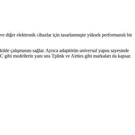
e diğer elektronik cihazlar için tasarlanmıştır yüksek performanslı bir
şekilde çalışmasını sağlar. Ayrıca adaptörün
universal
yapısı sayesinde
i modellerin yanı sıra Tplink ve Airties gibi markaları da kapsar.
bi teknik faktörler detaylıca inceleniyor.
edin.