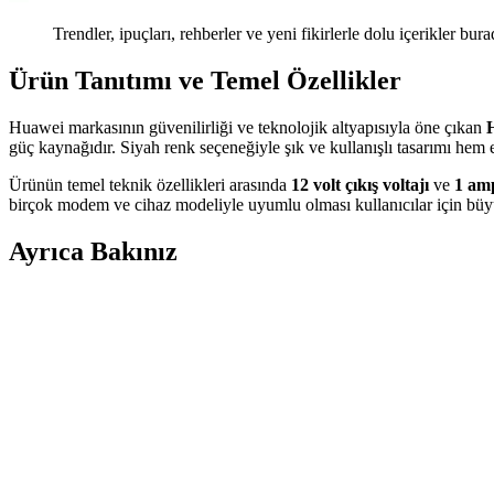
Trendler, ipuçları, rehberler ve yeni fikirlerle dolu içerikler bura
Ürün Tanıtımı ve Temel Özellikler
Huawei markasının güvenilirliği ve teknolojik altyapısıyla öne çıkan
güç kaynağıdır. Siyah renk seçeneğiyle şık ve kullanışlı tasarımı hem
Ürünün temel teknik özellikleri arasında
12 volt çıkış voltajı
ve
1 am
birçok modem ve cihaz modeliyle uyumlu olması kullanıcılar için b
Ayrıca Bakınız
İnternet Hızı Testinde Artış ve Sonrasında Düşüşün N
İnternet hızının test sırasında artıp sonrasında düşmesinin nedenleri; I
Wi-Fi Güçlendirici Rehberi: Ev ve Ofis İçin En İyi K
Ev ve ofislerde Wi-Fi kapsama alanını genişleten ve bağlantı stabilitesi
Xiaomi Mi Pro Wi-Fi Güçlendirici ile Ev ve İş Yerini