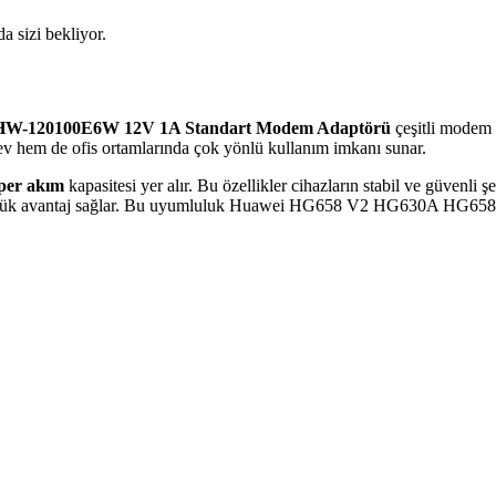
da sizi bekliyor.
HW-120100E6W 12V 1A Standart Modem Adaptörü
çeşitli modem v
 ev hem de ofis ortamlarında çok yönlü kullanım imkanı sunar.
per akım
kapasitesi yer alır. Bu özellikler cihazların stabil ve güvenli 
üyük avantaj sağlar. Bu uyumluluk Huawei HG658 V2 HG630A HG658C gib
edenleri ile Çözüm Önerileri
SP politikaları, WiFi sınırlamaları, ağ gecikmeleri ve cihaz performansı gi
ablosuz Ağ Çözümleri
ni artıran güçlendiriciler hakkında detaylı bilgi ve en iyi modelleri keşf
zde Sorunsuz İnternet Deneyimi