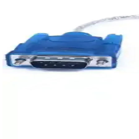
Xiaomi Mi Pro Wi-Fi Güçlendirici, ev veya ofisinizde Wi-Fi kapsama ala
Huawei Superbox: 4G ve 5G Destekli Tak-Çalıştır İn
Huawei Superbox, 4G ve 5G teknolojileriyle fiber altyapısı olmayan bölg
TP-Link VN020-F3 300Mbps Kablosuz VDSL/ADSL Mo
TP-Link VN020-F3, yüksek hız ve geniş kapsama alanı sağlayan, kuru
Evde Wi-Fi Güçlendirme ve Hız Artırma Rehberi: Etk
Evde Wi-Fi sinyalini güçlendirmek ve internet hızını artırmak için prati
ZTE ZXHN H168A Kablosuz Modem İncelemesi: Yüks
ZTE ZXHN H168A, fiber ve VDSL uyumlu, dual band Wi-Fi ve geniş b
Alfais 4891 USB RS232 Çevirici: Yüksek Performansl
Alfais 4891 USB RS232 dönüştürücü, yüksek hızda veri iletimi ve geni