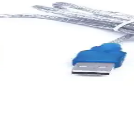
nını artırır, kolay kurulur ve yüksek performans sağlar, böylece interne
ternet Çözümü ve Ev Aksesuarı
elerde hızlı internet sağlar. Tak-çalıştır özelliği ve çoklu cihaz desteğ
dem Router İnceleme ve Özellikleri
lumu kolay ve dayanıklı bir modem router olup, VDSL ve ADSL altyapı
ili Yöntemler ve Cihaz Seçimi
k yöntemler ve cihazlar hakkında detaylı rehber. Sinyal kaybını azaltıp b
ek Hızlı ve Çok Fonksiyonlu Çözüm
ağlantı seçenekleri ile ev ve ofislerde yüksek performans sunan ço
ı ve Güvenilir Bağlantı Çözümü
ş uyumluluk sunarak modem ve uydu alıcıları gibi cihazlar arasında sor