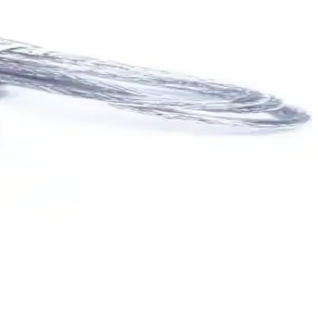
t bağlantınız güçlenir ve kesintisiz olur.
iyle ev ve iş yerlerinde pratik internet çözümü sunar.
sına uyum sağlar, kablosuz ve kablolu bağlantı seçenekleri sunar.
ağlantıyı stabil hale getirin.
k fonksiyonlu modem.
unsuz iletişim sağlar.