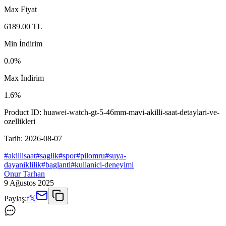
Max Fiyat
6189.00
TL
Min İndirim
0.0
%
Max İndirim
1.6
%
Product ID:
huawei-watch-gt-5-46mm-mavi-akilli-saat-detaylari-ve-
ozellikleri
Tarih:
2026-08-07
#
akillisaat
#
saglik
#
spor
#
pilomru
#
suya-
dayaniklilik
#
baglanti
#
kullanici-deneyimi
Onur Tarhan
9 Ağustos 2025
Paylaş:
f
𝕏