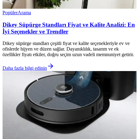
Popüler
Arama
Dikey Süpürge Standları Fiyat ve Kalite Analizi: En
İyi Seçenekler ve Trendler
Dikey süpürge standları çeşitli fiyat ve kalite seçenekleriyle ev ve
ofislerde hijyen ve düzen sağlar. Dayanıklılık, tasarım ve ek
özellikler fiyatı etkiler, doğru seçim uzun vadeli memnuniyet getirir.
Daha fazla bilgi edinin