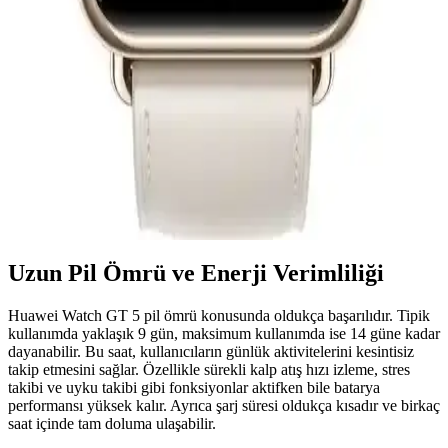
Özellikleri ve Kullanıcı Yorumları
Huawei Watch GT 3 SE, şık tasarımı, gelişmiş sağlık özellikleri ve
uzun pil ömrüyle öne çıkan akıllı saat, detaylı sağlık verileri ve
dayanıklı yapısıyla günlük kullanım için ideal bir seçenek.
Huawei Watch Fit 2 ve 4 Karşılaştırması: Hangi
Akıllı Saat Sizin İçin Uygun
Huawei Watch Fit 2 ve 4'ün detaylı özellikleri, pil ömrü, su
dayanıklılığı ve spor modları karşılaştırmasıyla doğru seçimi
yapmanıza yardımcı oluyor.
Uzun Pil Ömrü ve Enerji Verimliliği
Huawei Watch GT 5 pil ömrü konusunda oldukça başarılıdır. Tipik
kullanımda yaklaşık 9 gün, maksimum kullanımda ise 14 güne kadar
dayanabilir. Bu saat, kullanıcıların günlük aktivitelerini kesintisiz
takip etmesini sağlar. Özellikle sürekli kalp atış hızı izleme, stres
takibi ve uyku takibi gibi fonksiyonlar aktifken bile batarya
performansı yüksek kalır. Ayrıca şarj süresi oldukça kısadır ve birkaç
saat içinde tam doluma ulaşabilir.