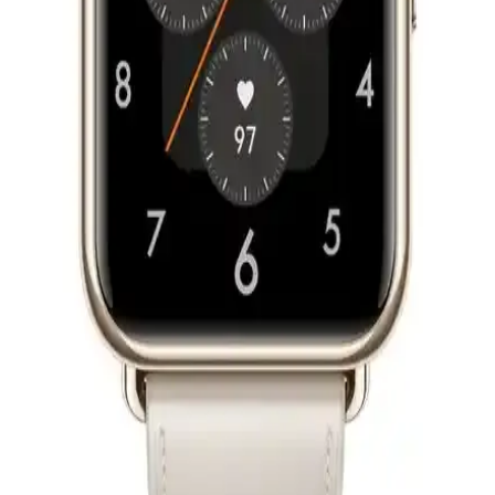
Apple Watch 44 mm modeli, gelişmiş sensörleri ve geniş ekranıyla
sağlık takibini kolaylaştırır. Kalp, EKG ve oksijen satürasyonu gibi
özellikler, kullanıcıların sağlık durumunu yakından izlemelerine
imkan tanır.
Huawei Fit 2 ve 4 Akıllı Saatleri Fiyat ve Özellik
Karşılaştırması
Huawei Fit 2 uygun fiyatlı temel sağlık özellikleri sunarken, Huawei
Fit 4 gelişmiş ekran ve sağlık takibi özellikleriyle öne çıkıyor. Hangi
model sizin ihtiyaçlarınıza uygun?
Huawei Watch GT 3 SE Siyah Akıllı Saatin
Özellikleri ve Kullanıcı Yorumları
Huawei Watch GT 3 SE, şık tasarımı, gelişmiş sağlık özellikleri ve
uzun pil ömrüyle öne çıkan akıllı saat, detaylı sağlık verileri ve
dayanıklı yapısıyla günlük kullanım için ideal bir seçenek.
Huawei Watch Fit 2 ve 4 Karşılaştırması: Hangi
Akıllı Saat Sizin İçin Uygun