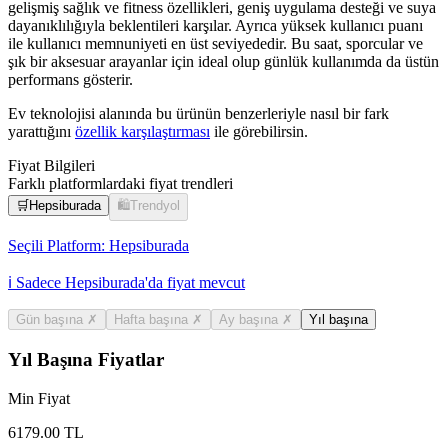
gelişmiş sağlık ve fitness özellikleri, geniş uygulama desteği ve suya
dayanıklılığıyla beklentileri karşılar. Ayrıca yüksek kullanıcı puanı
ile kullanıcı memnuniyeti en üst seviyededir. Bu saat, sporcular ve
şık bir aksesuar arayanlar için ideal olup günlük kullanımda da üstün
performans gösterir.
Ev teknolojisi alanında bu ürünün benzerleriyle nasıl bir fark
yarattığını
özellik karşılaştırması
ile görebilirsin.
Fiyat Bilgileri
Farklı platformlardaki fiyat trendleri
🛒
Hepsiburada
🛍️
Trendyol
Seçili Platform:
Hepsiburada
ℹ️ Sadece Hepsiburada'da fiyat mevcut
Gün başına
✗
Hafta başına
✗
Ay başına
✗
Yıl başına
Yıl Başına Fiyatlar
Min Fiyat
6179.00
TL