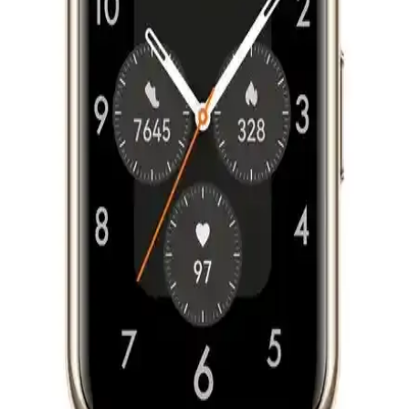
Apple Watch 49mm Naylon Kordon Seçenekleri:
Hafiflik ve Dayanıklılık Bir Arada
Apple Watch 49mm modeli için hafif ve dayanıklı naylon kordonlar,
çeşitli renk ve tasarım seçenekleriyle kişisel tarzınıza uygun, bakım
ve kullanım kolaylığı sağlayan ideal aksesuarlar sunar.
Apple Watch 44 mm ile Sağlık Takibi ve Gelişmiş
Sensör Özellikleri
Apple Watch 44 mm modeli, gelişmiş sensörleri ve geniş ekranıyla
sağlık takibini kolaylaştırır. Kalp, EKG ve oksijen satürasyonu gibi
özellikler, kullanıcıların sağlık durumunu yakından izlemelerine
imkan tanır.
Huawei Fit 2 ve 4 Akıllı Saatleri Fiyat ve Özellik
Karşılaştırması
Huawei Fit 2 uygun fiyatlı temel sağlık özellikleri sunarken, Huawei
Fit 4 gelişmiş ekran ve sağlık takibi özellikleriyle öne çıkıyor. Hangi
model sizin ihtiyaçlarınıza uygun?
Huawei Watch GT 3 SE Siyah Akıllı Saatin