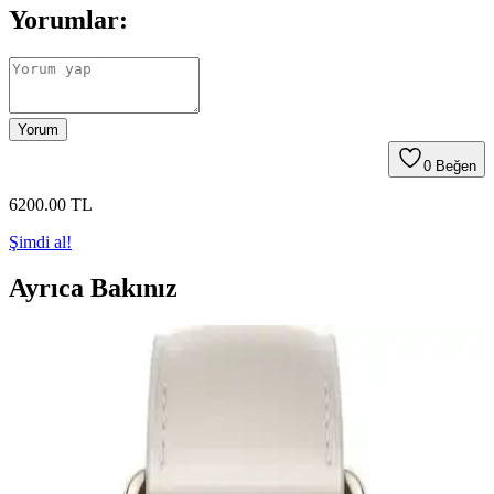
Yorumlar:
Yorum
0
Beğen
6200
.00
TL
Şimdi al!
Ayrıca Bakınız
Apple Watch Modelleri ve Kullanıcı Yorumlarıyla
Güncel Özellikler Analizi
Apple Watch modellerinin temel özellikleri, kullanıcı yorumları ve
karşılaştırma detaylarıyla ilgili kapsamlı bilgi. Güncel bilgiler
ışığında en uygun modeli seçmek için önemli detaylar içerir.