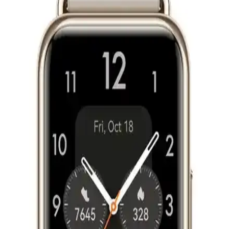
Sağlık ve Zindelikte En Etkili Teknolojiler: Akıllı
Saatler ve Uyku Takip Cihazları
Akıllı saatler, uyku takip cihazları ve sağlık uygulamaları, fiziksel ve
zihinsel sağlığı destekleyerek bireylerin yaşam kalitesini artırıyor. Bu
teknolojiler, sağlık takibinde bilinçli kararlar alınmasını sağlıyor.
Galaxy Watch 6 İçin Metal ve Alternatif Kordon
Seçenekleri ve Uyumlu Modeller
Galaxy Watch 6 için çeşitli metal ve alternatif saat kordonları,
dayanıklılık ve şıklık sunar. Farklı materyal ve tasarımlarla kişisel
tarzınıza uygun seçenekleri keşfedin.
Apple Watch 49mm Naylon Kordon Seçenekleri:
Hafiflik ve Dayanıklılık Bir Arada
Apple Watch 49mm modeli için hafif ve dayanıklı naylon kordonlar,
çeşitli renk ve tasarım seçenekleriyle kişisel tarzınıza uygun, bakım
ve kullanım kolaylığı sağlayan ideal aksesuarlar sunar.
Apple Watch 44 mm ile Sağlık Takibi ve Gelişmiş
Sensör Özellikleri