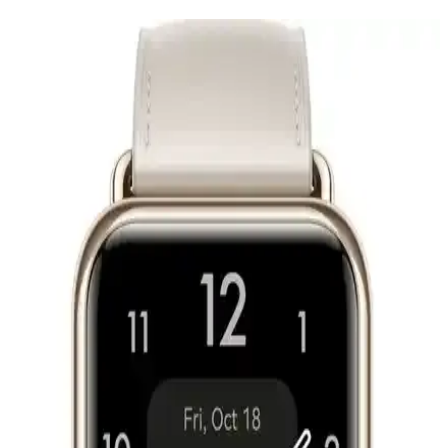
Apple Watch Modelleri ve Kullanıcı Yorumlarıyla
Güncel Özellikler Analizi
Apple Watch modellerinin temel özellikleri, kullanıcı yorumları ve
karşılaştırma detaylarıyla ilgili kapsamlı bilgi. Güncel bilgiler
ışığında en uygun modeli seçmek için önemli detaylar içerir.
Sağlık ve Zindelikte En Etkili Teknolojiler: Akıllı
Saatler ve Uyku Takip Cihazları
Akıllı saatler, uyku takip cihazları ve sağlık uygulamaları, fiziksel ve
zihinsel sağlığı destekleyerek bireylerin yaşam kalitesini artırıyor. Bu
teknolojiler, sağlık takibinde bilinçli kararlar alınmasını sağlıyor.
Galaxy Watch 6 İçin Metal ve Alternatif Kordon
Seçenekleri ve Uyumlu Modeller
Galaxy Watch 6 için çeşitli metal ve alternatif saat kordonları,
dayanıklılık ve şıklık sunar. Farklı materyal ve tasarımlarla kişisel
tarzınıza uygun seçenekleri keşfedin.