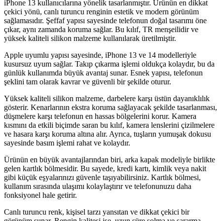
iPhone 13 kullanıcılarına yönelik tasarlanmıştır. Ürünün en dikkat
çekici yönü, canlı turuncu renginin estetik ve modern görünüm
sağlamasıdır. Şeffaf yapısı sayesinde telefonun doğal tasarımı öne
çıkar, aynı zamanda koruma sağlar. Bu kılıf, TR menşeilidir ve
yüksek kaliteli silikon malzeme kullanılarak üretilmiştir.
Apple uyumlu yapısı sayesinde, iPhone 13 ve 14 modelleriyle
kusursuz uyum sağlar. Takıp çıkarma işlemi oldukça kolaydır, bu da
günlük kullanımda büyük avantaj sunar. Esnek yapısı, telefonun
şeklini tam olarak kavrar ve güvenli bir şekilde oturur.
Yüksek kaliteli silikon malzeme, darbelere karşı üstün dayanıklılık
gösterir. Kenarlarının ekstra koruma sağlayacak şekilde tasarlanması,
düşmelere karşı telefonun en hassas bölgelerini korur. Kamera
kısmını da etkili biçimde saran bu kılıf, kamera lenslerini çizilmelere
ve hasara karşı koruma altına alır. Ayrıca, tuşların yumuşak dokusu
sayesinde basım işlemi rahat ve kolaydır.
Ürünün en büyük avantajlarından biri, arka kapak modeliyle birlikte
gelen kartlık bölmesidir. Bu sayede, kredi kartı, kimlik veya nakit
gibi küçük eşyalarınızı güvenle taşıyabilirsiniz. Kartlık bölmesi,
kullanım sırasında ulaşımı kolaylaştırır ve telefonunuzu daha
fonksiyonel hale getirir.
Canlı turuncu renk, kişisel tarzı yansıtan ve dikkat çekici bir
görünüm sunar. Rengin kalitesi ise, uzun süre solma ve sararma