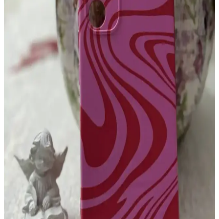
tarzınızı yansıtın.
Samsung Galaxy S24 Ultra İçin Dayanıklı ve
Güvenilir Telefon Kılıfı Seçimi Rehberi
Samsung Galaxy S24 Ultra için dayanıklı ve kaliteli kılıflar,
cihazınızı darbelerden ve çizilmelerden korur. Uygun malzeme ve
kullanıcı yorumlarına dikkat ederek en iyi seçimi yapın.
A32 Telefonlar İçin Dayanıklı ve Yüksek Koruma
Sağlayan Kılıf Seçenekleri
A32 telefonlar için tasarlanmış dayanıklı kılıflar, yüksek koruma ve
şık tasarım sunar. Darbelere, çizilmelere karşı üstün koruma
sağlayan bu kılıflar, kullanım kolaylığı ve estetikle birleşir.
iPhone 14 için şeffaf silikon kılıf: estetik ve dayanıklı
koruma sağlayan tasarım
iPhone 14 için şeffaf silikon kılıf, estetik ve dayanıklı koruma sunar.
Orijinal tasarımı sergilemenize imkan tanırken, darbelere ve
çizilmelere karşı üstün koruma sağlar, kullanım kolaylığı ve şıklık bir
arada.