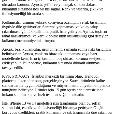
olmadan korunur. Ayrıca, şeffaf ve yumuşak silikon dokusu,
kullanımı sırasında hoş bir his sağlar. Renk ve tasarım, şıklık ve
fonksiyonelliği bir arada sunar.
Kullanıcılar, ürünün yüksek koruyucu özelliğini ve şık tasarımını
övgüyle dile getiriyorlar. Sararma yapmaması ve kolay takıp
çıkarılması, günlük kullanımı pratik hale getiriyor. Ayrıca, tuşların
rahat basılabilmesi ve kartlık bölmesinin kullanışlılığı gibi detaylar,
kullanıcı memnuniyetini artırıyor.
Ancak, bazı kullanıcılar, ürünün rengi zamanla solma riski taşıdığını
belirtiyorlar. Ayrıca, yanların biraz sıkı tutmaması veya bazı
modellerde kenarların iç kısmının boş olması, koruma seviyesini
etkileyebilir. Bu nedenle, kullanım sırasında dikkatli olunması
tavsiye edilir.
KVK PRİVACY, İstanbul merkezli bir firma olup, Trendyol
platformu üzerinden satış gerçekleştiriyor. Satıcı, ürünlerin kalite
standartlarına uygun olduğunu ve müşteri memnuniyetini ön planda
tuttuğunu belirtiyor. Ürünler için 15 gün içerisinde ücretsiz iade
imkanı sunulmakta ve hızlı teslimat sağlanmaktadır.
İşte, iPhone 13 ve 14 modelleri için tasarlanmış olan bu şeffaf
silikon kılıf, estetik ve fonksiyonelliği bir araya getiriyor. Güçlü
koruyucu özellikleri, pratik kullanımı ve şık tasarımıyla öne çıkan bu