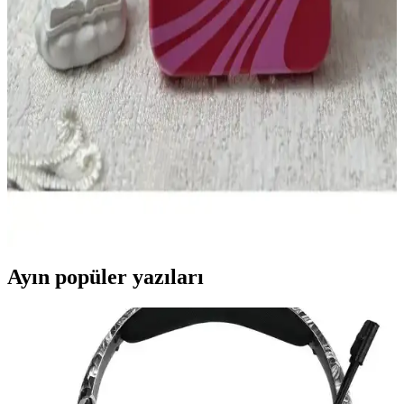
iPhone 11 Uyumlu Kalp ve Kurdele Motifli Silikon
Kılıfın Estetik ve Koruyucu Özellikleri
iPhone 11 uyumlu kalp ve kurdele motifli silikon kılıf, estetik ve
fonksiyonellik sunar. Hafif, esnek ve dayanıklı yapısıyla cihazı
çizilmelere ve darbelerden korur, günlük kullanım için idealdir.
Samsung A54 İçin Silikon Kadife Telefon Kılıfı
Dayanıklılık ve Estetiğin Buluşması
Samsung A54 modeli için tasarlanmış silikon kadife telefon kılıfı,
dayanıklılık ve estetiği bir araya getirerek kolay tutuş ve yüksek
koruma sağlar.
Ayın popüler yazıları