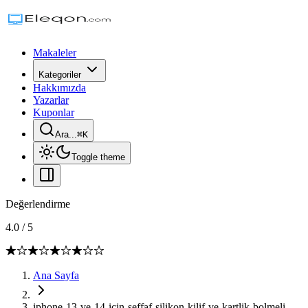
Makaleler
Kategoriler
Hakkımızda
Yazarlar
Kuponlar
Ara...
⌘
K
Toggle theme
Değerlendirme
4.0
/
5
Ana Sayfa
iphone-13-ve-14-icin-seffaf-silikon-kilif-ve-kartlik-bolmeli-