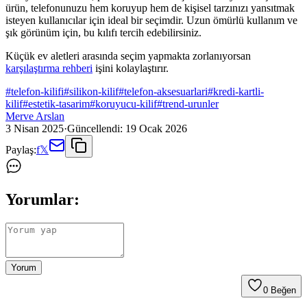
ürün, telefonunuzu hem koruyup hem de kişisel tarzınızı yansıtmak
isteyen kullanıcılar için ideal bir seçimdir. Uzun ömürlü kullanım ve
şık görünüm için, bu kılıfı tercih edebilirsiniz.
Küçük ev aletleri arasında seçim yapmakta zorlanıyorsan
karşılaştırma rehberi
işini kolaylaştırır.
#
telefon-kilifi
#
silikon-kilif
#
telefon-aksesuarlari
#
kredi-kartli-
kilif
#
estetik-tasarim
#
koruyucu-kilif
#
trend-urunler
Merve Arslan
3 Nisan 2025
·
Güncellendi:
19 Ocak 2026
Paylaş:
f
𝕏
Yorumlar:
Yorum
0
Beğen