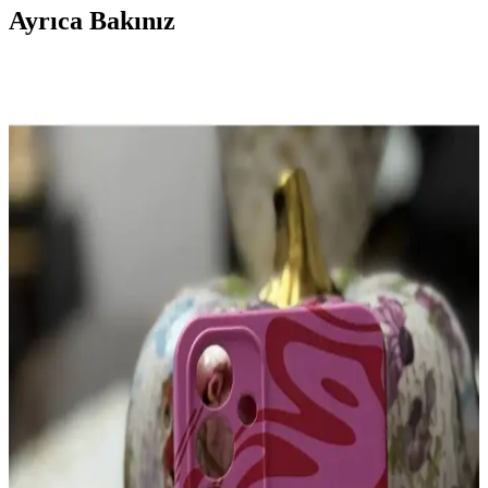
Ayrıca Bakınız
iPhone 11 için Silikon Desenli Kılıf: Koruma ve
Estetiğin Mükemmel Buluşması
Silikon desenli iPhone 11 kılıfları, çeşitli desen ve renk
seçenekleriyle estetik ve koruma sağlar. Darbelere karşı dayanıklı,
şık ve kullanımı kolay bu kılıflar, telefonunuzu güvenle korur.
Samsung Galaxy A32 İçin Yüksek Koruma
Sağlayan Dayanıklı ve Estetik Kılıf Seçenekleri
Galaxy A32 için dayanıklı, şarj ve kamera erişimini engellemeyen
yüksek koruma sağlayan çeşitli tasarım ve renk seçenekleriyle
kılıflar, telefonun ömrünü uzatır ve kullanım deneyimini artırır.
Xiaomi Mi 11T Pro İçin En İyi Koruyucu ve Şık
Kılıf Seçenekleri
Xiaomi Mi 11T Pro kullanıcıları için dayanıklı, şık ve fonksiyonel
kılıf seçenekleri. Renk ve tasarım çeşitleriyle cihazınızı korurken