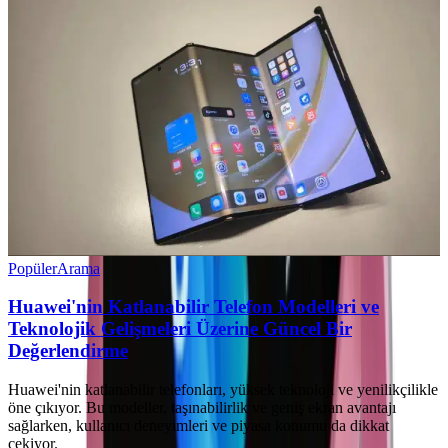
Popüler
Arama
Huawei'nin Katlanabilir Telefon Modelleri ve
Teknolojik Gelişmeleri Üzerine Güncel Bir
Değerlendirme
Huawei'nin katlanabilir telefonları, yüksek teknoloji ve yenilikçilikle
öne çıkıyor. Bu modeller, taşınabilirlik ve geniş ekran avantajı
sağlarken, kullanıcı deneyimleri ve piyasa konumu da dikkat
çekiyor.