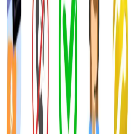
Çocukların anılarını ölümsüzleştirmelerine olanak tanıyan kamera
özelliği, ebeveynlerin ve çocukların kullanımını kolaylaştırır.
Görüntüleri kaydetme imkanı sunan saat, çocukların kendilerini
ifade etmelerine ve yaratıcı yönlerini geliştirmelerine katkı sağlar.
### Diğer Teknik Özellikler ve Kısıtlamalar
Ancak, ürünün bazı özellikleri sınırlıdır. Örneğin, suya ve tere
dayanıklılığı yoktur; bu nedenle, su veya ter temasından kaçınmak
gerekir. Ayrıca, nabız ölçme veya uyku takibi gibi sağlık ve aktivite
izleme özellikleri bulunmamaktadır. Titreşim özelliği de yer
almaktadır; bu da saat sessiz ortamlarda bile dikkat çekici olabilir.
Ayrıca, adım sayar veya spor aktivitelerini takip eden başka
özellikler de mevcut değildir.
## Kullanıcı Yorumları ve Performans Değerlendirmesi
Genel olarak, kullanıcılar saat ses kalitesinden ve görüntü
kalitesinden memnun kalırken, pil ömrü ve konum doğruluğu
konusunda bazı şikayetler dile getirilmektedir. Sesli görüşme
sırasında bazen kesintiler yaşanabilir ve konum bilgisi tam olarak
doğru olmayabilir. Ayrıca, şarjın kısa sürede tükenmesi ve şarj
süresinin yeterli olmaması, kullanım deneyimini olumsuz
etkileyebilir.