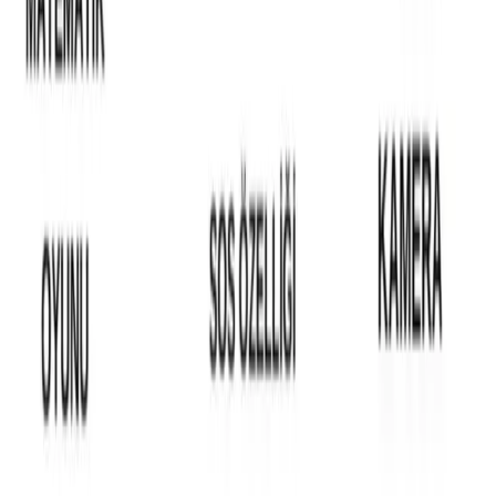
Daha fazla bilgi edinin
Blog
Fibaks Apple iPhone 15 Uyumlu Şeffaf Silikon Kılıf
Estetik ve Dayanıklı Koruma
Fibaks'in iPhone 15 uyumlu şeffaf silikon kılıfı, dayanıklı ve estetik
tasarımıyla telefonunuzu korur, kamera ve portlara kolay erişim