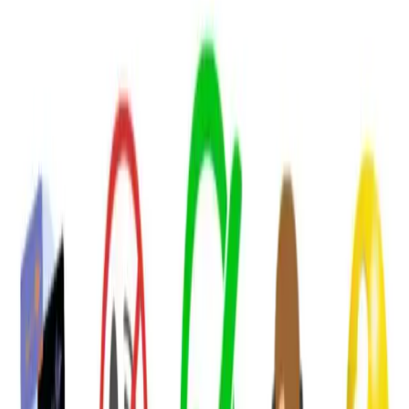
Trendler, ipuçları, rehberler ve yeni fikirlerle dolu
içerikler burada sizi bekliyor.
JETZU Uz J20 Akıllı Çocuk Saati: Güvenli ve Fonksiyonel Bir
Seçenek
## Ürünün Temel Özellikleri ve Tasarımı
JETZU Uz J20, çocuklar için özel olarak tasarlanmış akıllı saatler
arasında öne çıkan bir modeldir. Pembe renk seçeneği ile çocukların
ilgisini çekerken, kasa çapı 40 mm boyutuyla kullanım kolaylığı
sağlar. Ayrıca, şık görünümüne ek olarak dayanıklı ve hafif yapısı
sayesinde çocukların günlük aktivitelerini rahatlıkla
sürdürebilmesine imkan tanır.
### Güvenlik ve Bağlantı Özellikleri
Bu model, nano sim kart desteği sayesinde kolayca bağlantı kurabilir
ve sesli görüşme özelliği ile çocuklar ve ebeveynler arasında sürekli
iletişim sağlayabilir. Güvenlik açısından, BTK onaylı yerli üretim
olması, ürünün güvenilirliğini artırır ve ebeveynlerin içini rahatlatır.
Ayrıca, 24 aylık garanti süresi ile uzun vadeli kullanımlar için ekstra
güvence sunar.
### Kamera ve Görüntü Kaydı