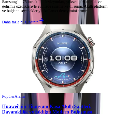
Samsung'un 75 inç akıllı televizyonları, yüksek çözünürlük ve
gelişmiş özellikleriyle evinizde sinema keyfi sunar. Akıllı platform
ve bağlantı seçenekleriyle kullanıcı deneyimini artırır.
Daha fazla bilgi edinin
Popüler
Arama
Huawei'nin Titanyum Kasa Akıllı Saatleri:
Dayanıklılık ve Şıklığın Modern Buluşması