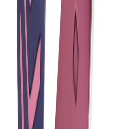
Blog
Fibaks iPhone 14 Pro ve iPhone 14 Pro Max
Kamera Lens Koruyucu Temperli Cam
Fibaks iPhone 14 Pro ve Pro Max için tasarlanan temperli cam lens
koruyucu, yüksek dayanıklılığı ve estetik tasarımıyla çizilmelere ve
darbeye karşı etkili koruma sağlar.
Daha fazla bilgi edinin