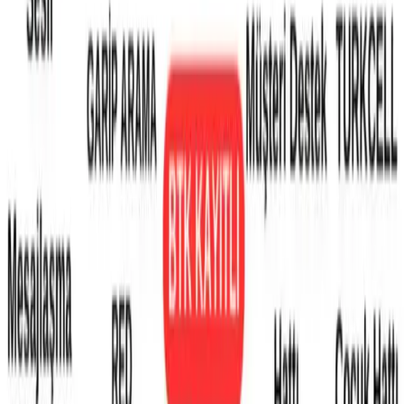
Seçili Platform:
Trendyol
ℹ️ Sadece Trendyol'da fiyat mevcut
Gün başına
✗
Hafta başına
✗
Ay başına
✗
Yıl başına
Yıl Başına Fiyatlar
Min Fiyat
1524.00
TL
Max Fiyat
1524.00
TL
Min İndirim
0.0
%
Max İndirim
0.0
%
Product ID:
jetzu-uz-j20-akilli-cocuk-saati-guvenli-ve-fonksiyonel-