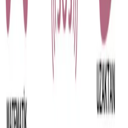
Blog
IKEA Bambu Bergenes Ahşap Cep Telefonu ve
Tablet Tutucu Stand: Şık ve Dayanıklı Tasarım
İnce ve şık tasarımıyla dikkat çeken IKEA Bambu Bergenes, telefon
ve tablet kullanımını kolaylaştıran dayanıklı ve estetik bir standdır.
Özellikle Mi Pad 5 ile uyumlu olup, taşınabilirliği ve
fonksiyonelliğiyle öne çıkar.