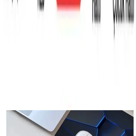
secenek
Tarih:
2026-08-07
Paylaş:
f
𝕏
Yorumlar:
Yorum
0
Beğen
Ayın popüler yazıları