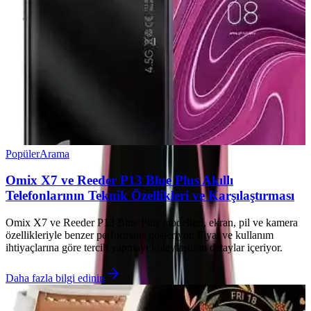
Popüler
Arama
Omix X7 ve Reeder P13 Blue Plus Akıllı
Telefonlarının Teknik Özellikleri ve Karşılaştırması
Omix X7 ve Reeder P13 Blue Plus modelleri, ekran, pil ve kamera
özellikleriyle benzer performans gösteriyor. Fiyat ve kullanım
ihtiyaçlarına göre tercih yapmayı kolaylaştıran detaylar içeriyor.
Daha fazla bilgi edinin