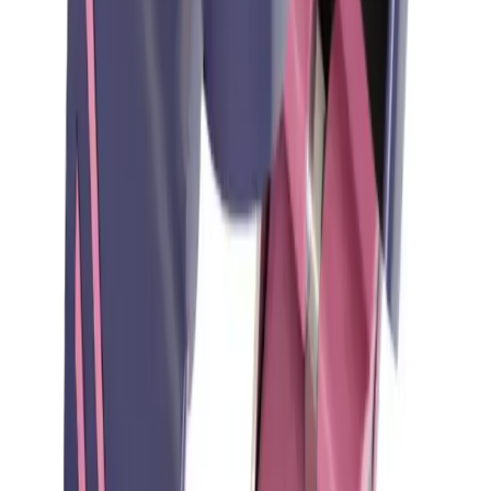
Blog
OVADA iPhone 14 Pro Max uyumlu 3D kalpli
silikon kılıf şıklık ve koruma sağlar
OVADA'nın iPhone 14 Pro Max uyumlu 3D kalpli silikon kılıfı,
şıklık ve dayanıklılığı bir arada sunar. Estetik tasarımı ve yüksek
kaliteli malzemesiyle telefonunuza koruma sağlar.
Daha fazla bilgi edinin