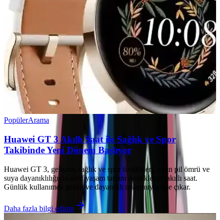
Popüler
Arama
Huawei GT 3 Akıllı Saat ile Sağlık ve Spor
Takibinde Yeni Dönem Başlıyor
Huawei GT 3, gelişmiş sağlık ve spor özellikleri, uzun pil ömrü ve
suya dayanıklılığıyla aktif yaşam tarzını destekleyen akıllı saat.
Günlük kullanımda pratik ve dayanıklı tasarımıyla öne çıkar.
Daha fazla bilgi edinin