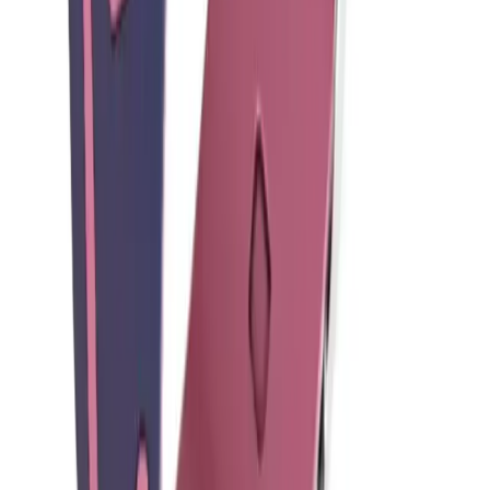
Blog
iPhone 11 için 3D Pembe Çiçek Tasarımlı Silikon
Kılıf - Koruma ve Şıklık Bir Arada
Yüksek kaliteli silikon malzemeden üretilen bu kılıf, iPhone 11'e
mükemmel uyum sağlar, gece parlayan özelliğiyle dikkat çeker ve
darbelere karşı üstün koruma sunar.
Daha fazla bilgi edinin