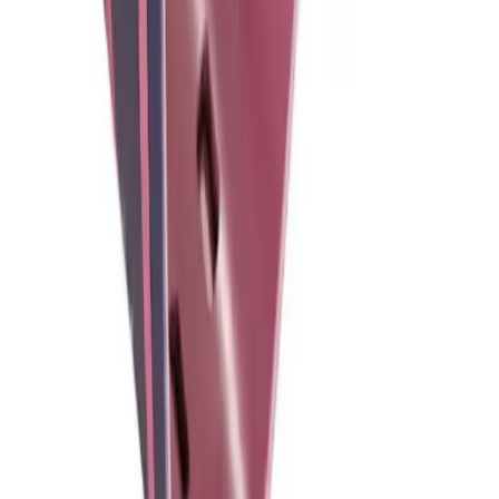
Blog
Xiaomi Redmi Note 8 Pro için Sunset Wave Siyah
Silikon Kılıfı Detaylı İnceleme
Sunset Wave tasarımlı siyah silikon kılıf, Xiaomi Redmi Note 8
Pro'yu şık ve güvenle korur, dayanıklı yapısı ve kolay kullanımıyla
öne çıkar.
Daha fazla bilgi edinin