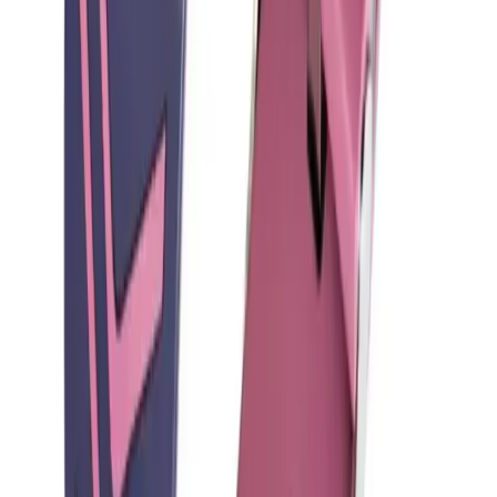
Blog
Woyax By Deji 33W Hızlı Şarj Adaptörü - Güçlü ve
Güvenilir Şarj Çözümü
Woyax By Deji 33W hızlı şarj adaptörü, yüksek performans ve
güvenlik sunar. Modern tasarımıyla uyumlu, çoklu koruma
özellikleriyle cihazlarınızı hızlı ve güvenle şarj eder.
Daha fazla bilgi edinin