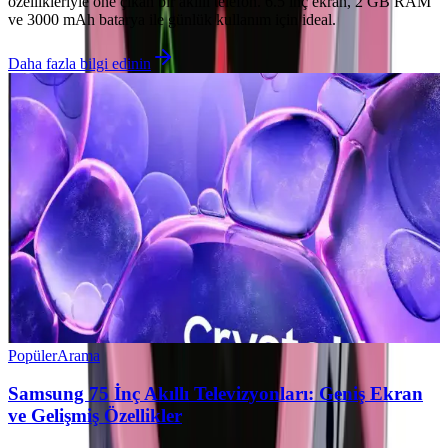
özellikleriyle öne çıkan bir akıllı telefon. 6.5 inç ekran, 2 GB RAM
ve 3000 mAh batarya ile günlük kullanım için ideal.
Daha fazla bilgi edinin
Popüler
Arama
Samsung 75 İnç Akıllı Televizyonları: Geniş Ekran
ve Gelişmiş Özellikler