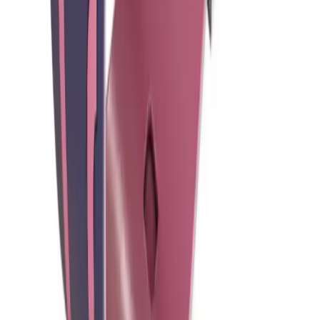
Blog
Lenovo IdeaPad 1: Günlük kullanım için hafif ve
uygun fiyatlı dizüstü bilgisayar
Lenovo IdeaPad 1, hafifliği ve şık tasarımıyla günlük kullanım için
ideal, uygun fiyatlı bir dizüstü bilgisayardır. Enerji verimli işlemcisi
ve yeterli depolama alanıyla temel ihtiyaçlara cevap verir.
Daha fazla bilgi edinin