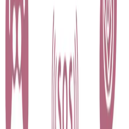
Blog
Fibaks Apple iPhone 14 Uyumlu Kamera Lens
Koruyucu Şeffaf Kapak İncelemesi
Fibaks marka şeffaf kamera lens koruyucu, iPhone 14 ile uyumlu,
estetik ve dayanıklı yapısıyla telefonunuza yüksek seviyede koruma
sağlar, kullanımı kolay ve şık tasarımıyla dikkat çeker.
Daha fazla bilgi edinin