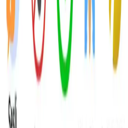
### Artıları ve Eksileri
- Artıları: Ses kalitesi, görüntü kaydı, güvenilirlik ve şık tasarım.
- Eksileri: Pil ömrü, konum doğruluğu ve suya dayanıklılık eksikliği.
## Sonuç ve Tavsiyeler
JETZU Uz J20, çocuklar için temel iletişim ve eğlence ihtiyaçlarını
karşılayan, güvenilir ve şık bir akıllı saat modelidir. Özellikle
ebeveynlerin çocuklarıyla sürekli iletişim kurmak istemesi
durumunda ideal bir tercihtir. Ancak, ürünün bazı sınırlamaları göz
önünde bulundurularak, kullanım alanlarına göre
değerlendirilmelidir. Günümüzde, gelişen teknolojiyi yakından takip
eden ebeveynler için, bu model hem güvenlik hem de fonksiyonellik
açısından iyi bir alternatif olabilir.
Elektronik dünyasında bu ürünün yakın rakibiyle farklarını
karşılaştırma tablosu
üzerinden inceleyebilirsin.
Fiyat Bilgileri
Farklı platformlardaki fiyat trendleri
🛒
Hepsiburada
🛍️
Trendyol