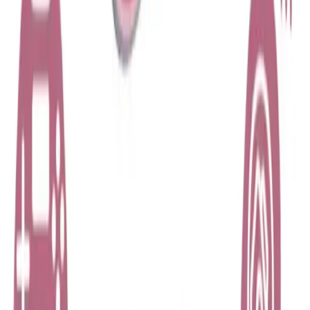
Blog
TagoMoon Apple Pencil 2. Nesil Uyumlu Renkli
Kedi Figürlü Silikon Koruyucu
Renkli kedi figürlü silikon koruyucu, Apple Pencil 2. nesil uyumlu,
dayanıklı ve şık tasarımıyla cihazınızı korur, kullanım kolaylığı
sağlar ve estetik bir görünüm sunar.
Daha fazla bilgi edinin