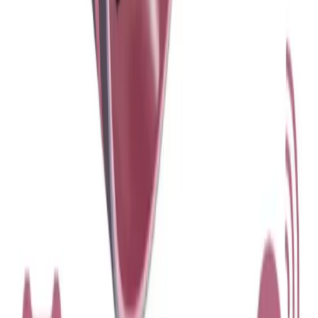
Blog
Caseji iPhone 13 Uyumlu Kadife İç Yüzeyli Kamera
Koruma Kılıfı Detayları ve Kullanıcı Yorumları
Kadife iç yüzeyi ve kamera koruma özelliğiyle öne çıkan Caseji
iPhone 13 kılıfı, dayanıklı ve şık tasarımıyla telefonunuzu korur,
kullanım konforu sağlar ve kullanıcı memnuniyetini artırır.
Daha fazla bilgi edinin