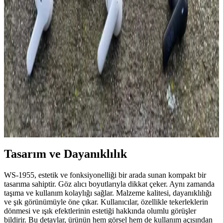
Uygun Fiyatlı Aktif Bluetooth Kulaklıklar: Piyasa
Özellikleri ve Değerlendirmeleri
Uygun fiyatlı aktif Bluetooth kulaklıklar, temel özellikleri ve piyasa
fiyat aralıklarıyla günlük kullanım için ideal seçenekler sunar.
Performans ve dayanıklılık açısından dikkat edilmesi gereken
noktaları içerir.
QCY T13 ve Huawei FreeBuds SE 2 Kulaklık
Karşılaştırması: Hangi Model Sizin İçin Uygun
QCY T13 ve Huawei FreeBuds SE 2 modellerinin tasarım, ses
kalitesi, pil ömrü ve ek özellikleri detaylı karşılaştırmasıyla,
kullanıcılara en uygun kulaklık seçiminde rehberlik sağlanıyor.
Tasarım ve Dayanıklılık
WS-1955, estetik ve fonksiyonelliği bir arada sunan kompakt bir
tasarıma sahiptir. Göz alıcı boyutlarıyla dikkat çeker. Aynı zamanda
taşıma ve kullanım kolaylığı sağlar. Malzeme kalitesi, dayanıklılığı
ve şık görünümüyle öne çıkar. Kullanıcılar, özellikle tekerleklerin
dönmesi ve ışık efektlerinin estetiği hakkında olumlu görüşler
bildirir. Bu detaylar, ürünün hem görsel hem de kullanım açısından