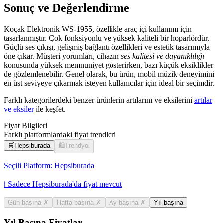
Sonuç ve Değerlendirme
Koçak Elektronik WS-1955, özellikle araç içi kullanımı için
tasarlanmıştır. Çok fonksiyonlu ve yüksek kaliteli bir hoparlördür.
Güçlü ses çıkışı, gelişmiş bağlantı özellikleri ve estetik tasarımıyla
öne çıkar. Müşteri yorumları, cihazın
ses kalitesi ve dayanıklılığı
konusunda yüksek memnuniyet gösterirken, bazı küçük eksiklikler
de gözlemlenebilir. Genel olarak, bu ürün, mobil müzik deneyimini
en üst seviyeye çıkarmak isteyen kullanıcılar için ideal bir seçimdir.
Farklı kategorilerdeki benzer ürünlerin artılarını ve eksilerini
artılar
ve eksiler
ile keşfet.
Fiyat Bilgileri
Farklı platformlardaki fiyat trendleri
🛒
Hepsiburada
🛍️
Trendyol
Seçili Platform:
Hepsiburada
ℹ️ Sadece Hepsiburada'da fiyat mevcut
Gün başına
✗
Hafta başına
✗
Ay başına
✗
Yıl başına
Yıl Başına Fiyatlar