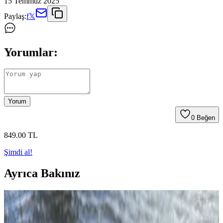
15 Temmuz 2025
Paylaş:
f
𝕏
Yorumlar:
Yorum
0
Beğen
849
.00
TL
Şimdi al!
Ayrıca Bakınız
TPA3110 Tabanlı Bluetooth Ses Amplifikatörü
Tasarımı ve İyileştirme Yöntemleri