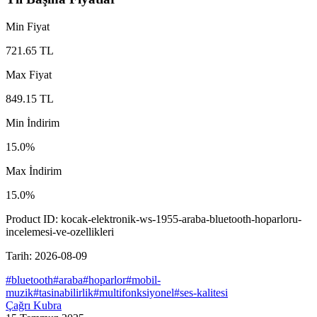
Min Fiyat
721.65
TL
Max Fiyat
849.15
TL
Min İndirim
15.0
%
Max İndirim
15.0
%
Product ID:
kocak-elektronik-ws-1955-araba-bluetooth-hoparloru-
incelemesi-ve-ozellikleri
Tarih:
2026-08-09
#
bluetooth
#
araba
#
hoparlor
#
mobil-
muzik
#
tasinabilirlik
#
multifonksiyonel
#
ses-kalitesi
Çağrı Kubra