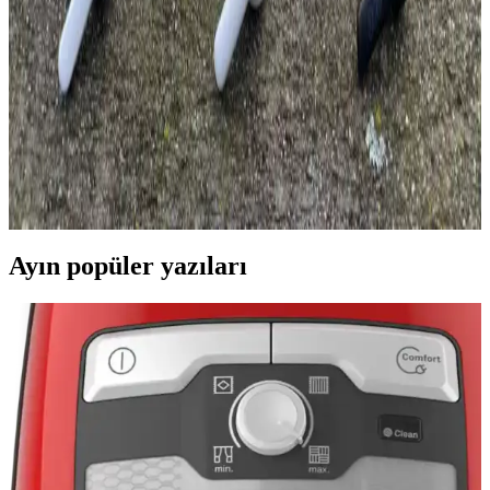
fiyat aralıklarıyla günlük kullanım için ideal seçenekler sunar.
Performans ve dayanıklılık açısından dikkat edilmesi gereken
noktaları içerir.
QCY T13 ve Huawei FreeBuds SE 2 Kulaklık
Karşılaştırması: Hangi Model Sizin İçin Uygun
QCY T13 ve Huawei FreeBuds SE 2 modellerinin tasarım, ses
kalitesi, pil ömrü ve ek özellikleri detaylı karşılaştırmasıyla,
kullanıcılara en uygun kulaklık seçiminde rehberlik sağlanıyor.
Ayın popüler yazıları