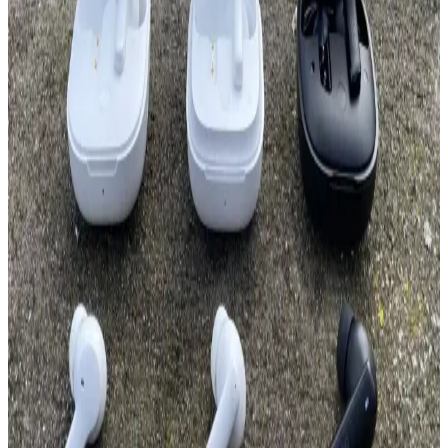
Açık hava etkinlikleri için dayanıklı ve yüksek ses çıkışlı taşınabilir
hoparlörler, uzun pil ömrü ve suya dayanıklılık özellikleriyle öne
çıkar. Bu rehberde, seçim kriterleri ve kullanım ipuçları
detaylandırılıyor.
Kablosuz Bluetooth Kulaklıklar ve Yüksek Ses
Kalitesi: Teknolojik Gelişmeler ve Seçim İpuçları
Kablosuz Bluetooth kulaklıklar hareket özgürlüğü ve yüksek ses
kalitesi ile öne çıkıyor. Güncel teknolojiler ve özellikler sayesinde
daha net ve kaliteli ses deneyimi mümkün oluyor.
Kablosuz Farelerin Temel Özellikleri ve Modeller
Arasındaki Farklar Analizi
Kablosuz fareler, kullanım kolaylığı ve estetik avantajlar sunar.
Farklı modellerin DPI, bağlantı ve ergonomik özellikleri,
kullanıcıların ihtiyaçlarına göre seçim yapmasını sağlar.
Uygun Fiyatlı Aktif Bluetooth Kulaklıklar: Piyasa
Özellikleri ve Değerlendirmeleri
Uygun fiyatlı aktif Bluetooth kulaklıklar, temel özellikleri ve piyasa