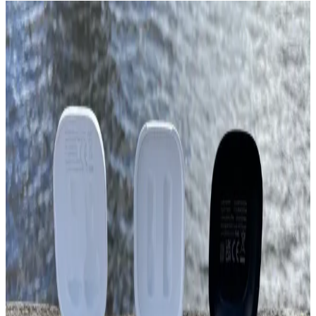
TPA3110 Tabanlı Bluetooth Ses Amplifikatörü
Tasarımı ve İyileştirme Yöntemleri
TPA3110 entegresiyle tasarlanan Bluetooth ses amplifikatöründe
topraklama izolasyonu ve ısı yönetimi kritik rol oynar. Modüler
yapılar hızlı prototip için uygunken özel PCB ve metal kasa
dayanıklılığı artırır.
Bluetooth Taşınabilir Hoparlörler: Güncel Özellikler
ve Seçim Kriterleri 2026
2026'nın en iyi Bluetooth hoparlörleri, yüksek ses performansı,
dayanıklılık ve taşınabilirlik özellikleriyle öne çıkıyor. Kullanıcılar,
ihtiyaçlarına uygun modeli seçerken teknik özellikleri ve markayı
dikkate almalı.
Redmi Buds 6 Active ve Lenovo LP1S Kulaklıkların
Özellikleri ve Karşılaştırması
Redmi Buds 6 Active ve Lenovo LP1S kulaklıkların tasarım,
performans ve kullanım özellikleri detaylı karşılaştırmasıyla,
kullanıcıların ihtiyaçlarına uygun seçim yapmasını sağlayan bilgiler.