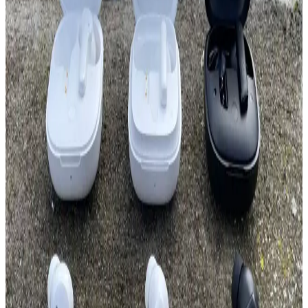
Açık Hava Kullanımı İçin Taşınabilir Güçlü
Hoparlör Seçim Rehberi ve Kullanım İpuçları
Açık hava etkinlikleri için dayanıklı ve yüksek ses çıkışlı taşınabilir
hoparlörler, uzun pil ömrü ve suya dayanıklılık özellikleriyle öne
çıkar. Bu rehberde, seçim kriterleri ve kullanım ipuçları
detaylandırılıyor.
Kablosuz Bluetooth Kulaklıklar ve Yüksek Ses
Kalitesi: Teknolojik Gelişmeler ve Seçim İpuçları
Kablosuz Bluetooth kulaklıklar hareket özgürlüğü ve yüksek ses
kalitesi ile öne çıkıyor. Güncel teknolojiler ve özellikler sayesinde
daha net ve kaliteli ses deneyimi mümkün oluyor.
Kablosuz Farelerin Temel Özellikleri ve Modeller
Arasındaki Farklar Analizi
Kablosuz fareler, kullanım kolaylığı ve estetik avantajlar sunar.
Farklı modellerin DPI, bağlantı ve ergonomik özellikleri,
kullanıcıların ihtiyaçlarına göre seçim yapmasını sağlar.