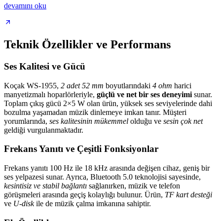
devamını oku
Teknik Özellikler ve Performans
Ses Kalitesi ve Gücü
Koçak WS-1955,
2 adet 52 mm
boyutlarındaki
4 ohm
harici
manyetizmalı hoparlörleriyle,
güçlü ve net bir ses deneyimi
sunar.
Toplam çıkış gücü 2×5 W olan ürün, yüksek ses seviyelerinde dahi
bozulma yaşamadan müzik dinlemeye imkan tanır. Müşteri
yorumlarında,
ses kalitesinin mükemmel
olduğu ve
sesin çok net
geldiği vurgulanmaktadır.
Frekans Yanıtı ve Çeşitli Fonksiyonlar
Frekans yanıtı 100 Hz ile 18 kHz arasında değişen cihaz, geniş bir
ses yelpazesi sunar. Ayrıca, Bluetooth 5.0 teknolojisi sayesinde,
kesintisiz ve stabil bağlantı
sağlanırken, müzik ve telefon
görüşmeleri arasında geçiş kolaylığı bulunur. Ürün,
TF kart desteği
ve
U-disk
ile de müzik çalma imkanına sahiptir.