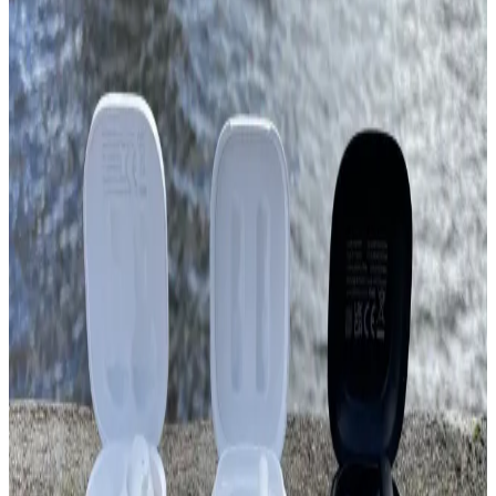
TPA3110 entegresiyle tasarlanan Bluetooth ses amplifikatöründe
topraklama izolasyonu ve ısı yönetimi kritik rol oynar. Modüler
yapılar hızlı prototip için uygunken özel PCB ve metal kasa
dayanıklılığı artırır.
Bluetooth Taşınabilir Hoparlörler: Güncel Özellikler
ve Seçim Kriterleri 2026
2026'nın en iyi Bluetooth hoparlörleri, yüksek ses performansı,
dayanıklılık ve taşınabilirlik özellikleriyle öne çıkıyor. Kullanıcılar,
ihtiyaçlarına uygun modeli seçerken teknik özellikleri ve markayı
dikkate almalı.
Redmi Buds 6 Active ve Lenovo LP1S Kulaklıkların
Özellikleri ve Karşılaştırması
Redmi Buds 6 Active ve Lenovo LP1S kulaklıkların tasarım,
performans ve kullanım özellikleri detaylı karşılaştırmasıyla,
kullanıcıların ihtiyaçlarına uygun seçim yapmasını sağlayan bilgiler.
Açık Hava Kullanımı İçin Taşınabilir Güçlü
Hoparlör Seçim Rehberi ve Kullanım İpuçları