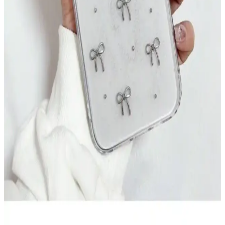
sunuyor. Şarj kabloları, kılıflar, ekran koruyucuları ve kulaklıklar
gibi çeşitli ürünlerle telefonlarınızı koruyun ve kişiselleştirin.
Grundig VCP 7330 Şarjlı Kablosuz Süpürge: Hafif
ve Güçlü Temizlik Çözümü
Grundig VCP 7330 şarjlı süpürge, hafif tasarımı ve güçlü
performansıyla pratik temizlik sağlar. Uzun pil ömrü ve çeşitli
aksesuarlarıyla farklı yüzeylerde etkili kullanım sunar.
Spoy Marka iPhone 7 ve 8 Koruyucu Kılıfları:
Dayanıklı ve Estetik Seçenekler
Spoy markası, iPhone 7 ve 8 modelleri için çeşitli renk ve
tasarımlarda dayanıklı ve kullanışlı koruyucu kılıflar sunuyor.
Uygun fiyatlı ve tam uyum sağlayan ürünler, günlük darbeler ve
çizilmelere karşı koruma sağlar.
Işıldayan iPhone 11 Uyumlu Telefon Kılıfları:
Estetik ve Fonksiyonellik Bir Arada
Işıldayan iPhone 11 kılıfları, estetik ve koruma özellikleriyle öne
çıkar. LED ve parlak yüzeyler sayesinde düşük ışıkta dikkat çekici
görünüm sağlar, dayanıklı malzemeleriyle telefonunuzu korur.