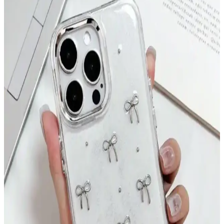
gerekebilir.
En İyi Telefon Markaları ve Kullanım Amacına
Göre Doğru Tercihler
Telefon markası seçimi kullanım alışkanlıklarına göre değişir. iPhone
uzun destek ve seyahat avantajı sunarken, Samsung özelleştirme ve
çok yönlülük sağlar. Diğer markalar performans ve fiyat dengesi
sunar.
Sebo E3 Elektrikli Süpürge: Performans, Kullanım
Kolaylığı ve Teknik Özelliklerin Yıllık
Değerlendirmesi
Sebo E3 elektrikli süpürge, güçlü emiş gücü, taşınabilirliği ve
tıkanma sorunu yaşamamasıyla ev temizliğinde etkili bir çözüm
sunuyor. Kullanıcı deneyimleri ve teknik özellikler detaylıca
incelenmiştir.
Mediamarkt Kayseri'de Geniş Telefon Aksesuarları
Seçenekleri ve Ürün Çeşitleri
Mediamarkt Kayseri, geniş ürün yelpazesiyle telefon aksesuarları