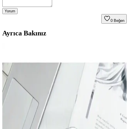
Yorum
0
Beğen
Ayrıca Bakınız
Narwal Flow Robot Süpürge ve Paspas:
Performans, Navigasyon ve Kullanıcı Deneyimleri
Analizi
Narwal Flow, zorlu zeminlerde etkili temizlik sunan çok fonksiyonlu
bir robot süpürge ve paspas cihazıdır. Performans, navigasyon ve
kullanıcı deneyimleri üzerine kapsamlı değerlendirmeler içerir.
Bulaşık Makinesinde Pipet Temizliği için Whirlpool
Chopstick Holder Kullanımı ve İpuçları
Bulaşık makinelerinde pipetlerin etkili temizliği için Whirlpool
Chopstick Holder aksesuarı önerilir. Pipetlerin düşmesini engeller,
suyun temasını artırır ve temizlik kalitesini yükseltir. Ek fırçalama