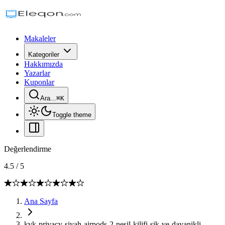
Makaleler
Kategoriler
Hakkımızda
Yazarlar
Kuponlar
Ara...
⌘
K
Toggle theme
Değerlendirme
4.5
/
5
Ana Sayfa
kvk-privacy-siyah-airpods-2-nesil-kilifi-sik-ve-dayanikli-