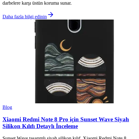
darbelere karşı üstün koruma sunar.
Daha fazla bilgi edinin
Blog
Xiaomi Redmi Note 8 Pro için Sunset Wave Siyah
Silikon Kılıfı Detaylı İnceleme
Sunset Wave tasarımlı siyah silikon kılıf, Xiaomi Redmi Note 8