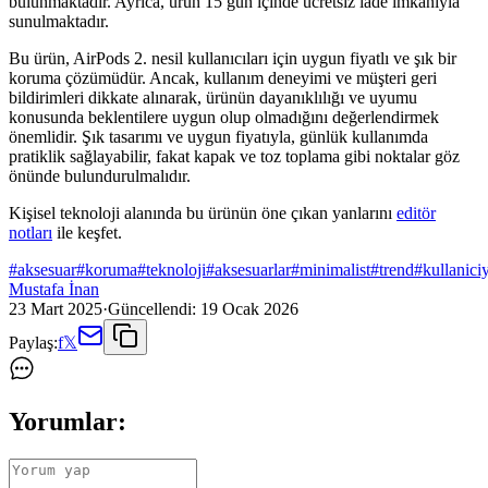
bulunmaktadır. Ayrıca, ürün 15 gün içinde ücretsiz iade imkanıyla
sunulmaktadır.
Bu ürün, AirPods 2. nesil kullanıcıları için uygun fiyatlı ve şık bir
koruma çözümüdür. Ancak, kullanım deneyimi ve müşteri geri
bildirimleri dikkate alınarak, ürünün dayanıklılığı ve uyumu
konusunda beklentilere uygun olup olmadığını değerlendirmek
önemlidir. Şık tasarımı ve uygun fiyatıyla, günlük kullanımda
pratiklik sağlayabilir, fakat kapak ve toz toplama gibi noktalar göz
önünde bulundurulmalıdır.
Kişisel teknoloji alanında bu ürünün öne çıkan yanlarını
editör
notları
ile keşfet.
#
aksesuar
#
koruma
#
teknoloji
#
aksesuarlar
#
minimalist
#
trend
#
kullanici
Mustafa İnan
23 Mart 2025
·
Güncellendi:
19 Ocak 2026
Paylaş:
f
𝕏
Yorumlar: