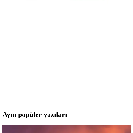
Oyuncu PC aksesuarları, yüksek performans ve hassasiyet
sağlayarak oyun deneyimini artırır. Doğru ürün seçimiyle rekabet
avantajı elde edin ve uzun oyun seanslarında performansınızı
koruyun.
Crucial P3 SSD Fiyat ve Performans Analizi: Güncel
Özellikler ve Piyasa Durumu
Crucial P3 SSD'nin temel özellikleri ve performans detayları
hakkında bilgi bulunmamaktadır. Ancak, genel SSD avantajlarıyla
yüksek hız ve dayanıklılık sunması beklenir.
NVMe SSD Seçiminde Crucial ve WD Blue
Modelleri Karşılaştırması ve Performans Analizi
Crucial ve WD Blue NVMe SSD modellerinin performans,
güvenilirlik ve fiyat açısından karşılaştırmasıyla uygun depolama
çözümünü seçmenize yardımcı oluyoruz.
Ayın popüler yazıları