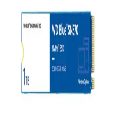
bilgisayarlar, temel ihtiyaçlara uygun modellerle piyasada yer alıyor.
Bu yazıda, özellikler ve en iyi markalar hakkında bilgi bulabilirsiniz.
Ergonomik Mouse Padleri ile Çalışma Ortamınızı
Sağlıklı ve Konforlu Hale Getirin
Uzun süre bilgisayar kullananlar için ergonomik mouse padleri,
bilek desteği ve kaymaz taban özellikleriyle sağlığı korur ve çalışma
konforunu artırır.
Logitech MK650 Klavye ve Fare Seti: Ergonomik
Tasarım ve Yüksek Performans Özellikleri
Logitech MK650 seti, ergonomik tasarımı ve yüksek hassasiyetiyle
ofis ve ev kullanımı için ideal, konforlu ve verimli çalışma deneyimi
sunar.
Yüksek Performanslı Oyuncu PC Aksesuarları ve
Kullanım İpuçları Analizi
Oyuncu PC aksesuarları, yüksek performans ve hassasiyet
sağlayarak oyun deneyimini artırır. Doğru ürün seçimiyle rekabet
avantajı elde edin ve uzun oyun seanslarında performansınızı