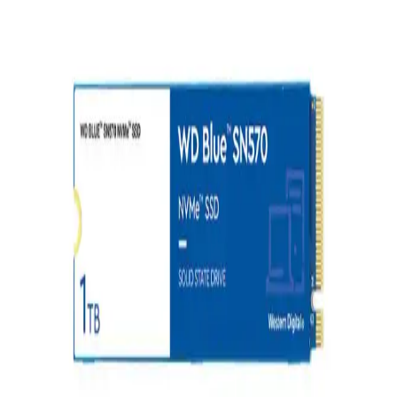
Güncel Piyasa Durumu ve Tavsiyeler
Günümüz teknolojisinde uygun fiyatlı ve performanslı dizüstü
bilgisayarlar, temel ihtiyaçlara uygun modellerle piyasada yer alıyor.
Bu yazıda, özellikler ve en iyi markalar hakkında bilgi bulabilirsiniz.
Ergonomik Mouse Padleri ile Çalışma Ortamınızı
Sağlıklı ve Konforlu Hale Getirin
Uzun süre bilgisayar kullananlar için ergonomik mouse padleri,
bilek desteği ve kaymaz taban özellikleriyle sağlığı korur ve çalışma
konforunu artırır.
Logitech MK650 Klavye ve Fare Seti: Ergonomik
Tasarım ve Yüksek Performans Özellikleri
Logitech MK650 seti, ergonomik tasarımı ve yüksek hassasiyetiyle
ofis ve ev kullanımı için ideal, konforlu ve verimli çalışma deneyimi
sunar.
Yüksek Performanslı Oyuncu PC Aksesuarları ve
Kullanım İpuçları Analizi