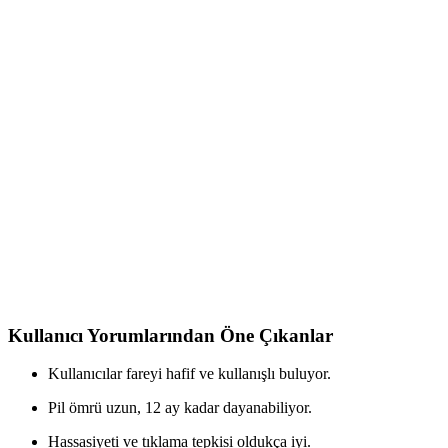
koruyun.
Crucial P3 SSD Fiyat ve Performans Analizi: Güncel
Özellikler ve Piyasa Durumu
Crucial P3 SSD'nin temel özellikleri ve performans detayları
hakkında bilgi bulunmamaktadır. Ancak, genel SSD avantajlarıyla
yüksek hız ve dayanıklılık sunması beklenir.
NVMe SSD Seçiminde Crucial ve WD Blue
Modelleri Karşılaştırması ve Performans Analizi
Crucial ve WD Blue NVMe SSD modellerinin performans,
güvenilirlik ve fiyat açısından karşılaştırmasıyla uygun depolama
çözümünü seçmenize yardımcı oluyoruz.
Kullanıcı Yorumlarından Öne Çıkanlar
Kullanıcılar fareyi hafif ve kullanışlı buluyor.
Pil ömrü uzun, 12 ay kadar dayanabiliyor.
Hassasiyeti ve tıklama tepkisi oldukça iyi.