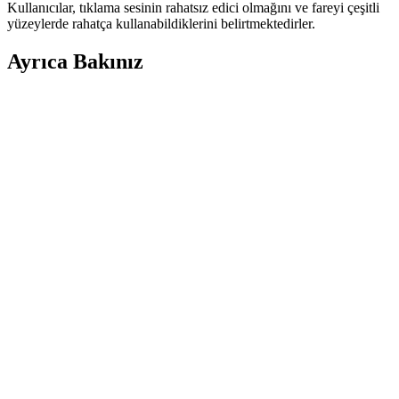
Kullanıcılar, tıklama sesinin rahatsız edici olmağını ve fareyi çeşitli
yüzeylerde rahatça kullanabildiklerini belirtmektedirler.
Ayrıca Bakınız
Analog Bilgisayar Nedir ve Nasıl Yapılır? Temel
Bileşenler ve Çalışma Prensipleri
Analog bilgisayarlar, sürekli sinyallerle matematiksel işlemleri
fiziksel devreler aracılığıyla gerçekleştirir. Temel bileşenleri ve
çalışma prensipleriyle dinamik sistemlerin simülasyonunda kullanılır.
Fare Seçimi ve Elektronik Aksesuar Trendleri:
Güncel Bilgiler ve Kullanıcı Rehberi
Fare seçiminde dikkat edilmesi gereken noktalar ve güncel trendler
hakkında kapsamlı bilgi sağlayan kullanıcı rehberi.
Uygun Fiyatlı ve Performanslı Dizüstü Bilgisayarlar:
Güncel Piyasa Durumu ve Tavsiyeler
Günümüz teknolojisinde uygun fiyatlı ve performanslı dizüstü