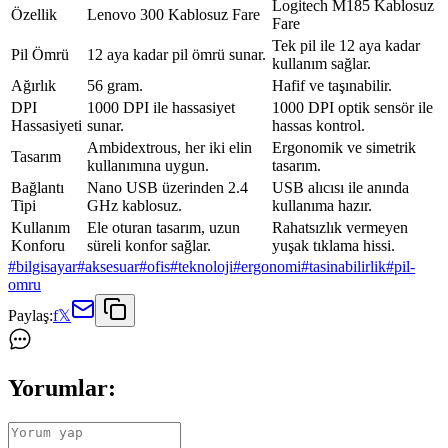
Logitech M185 Kablosuz
Özellik
Lenovo 300 Kablosuz Fare
Fare
Tek pil ile 12 aya kadar
Pil Ömrü
12 aya kadar pil ömrü sunar.
kullanım sağlar.
Ağırlık
56 gram.
Hafif ve taşınabilir.
DPI
1000 DPI ile hassasiyet
1000 DPI optik sensör ile
Hassasiyeti
sunar.
hassas kontrol.
Ambidextrous, her iki elin
Ergonomik ve simetrik
Tasarım
kullanımına uygun.
tasarım.
Bağlantı
Nano USB üzerinden 2.4
USB alıcısı ile anında
Tipi
GHz kablosuz.
kullanıma hazır.
Kullanım
Ele oturan tasarım, uzun
Rahatsızlık vermeyen
Konforu
süreli konfor sağlar.
yuşak tıklama hissi.
#
bilgisayar
#
aksesuar
#
ofis
#
teknoloji
#
ergonomi
#
tasinabilirlik
#
pil-
omru
Paylaş:
f
𝕏
Yorumlar: