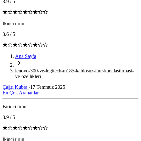
3.9
/
5
İkinci ürün
3.6
/
5
Ana Sayfa
lenovo-300-ve-logitech-m185-kablosuz-fare-karsilastirmasi-
ve-ozellikleri
Çağrı Kubra
·
17 Temmuz 2025
En Çok Arananlar
Birinci ürün
3.9
/
5
İkinci ürün