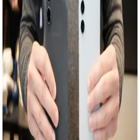
Değerlendirme
Katı hal bataryaları, elektrikli araçlarda uzun menzil ve hızlı şarj vaat
etse de dendrit oluşumu, yüksek maliyet ve üretim zorlukları
nedeniyle henüz yaygınlaşamamıştır. Yarı katı teknolojiler ara çözüm
olarak öne çıkmaktadır.
TECNO Spark 20 ve Güncel Teknolojik Gelişmeler
Hakkında Detaylar
TECNO'nun yeni modelleri ve Spark serisinin özellikleri, tasarım,
batarya, kamera ve depolama alanındaki gelişmelerle ilgili detaylar
burada.
Galaxy A24: Uygun Fiyatlı ve Güçlü Özelliklere
Sahip Akıllı Telefon Seçeneği
Galaxy A24, uygun fiyatı ve temel özellikleriyle günlük kullanım ve
fotoğrafçılık ihtiyaçlarını karşılayan, uzun pil ömrü sunan ekonomik
akıllı telefon seçeneğidir.
Xiaomi Note 8'in Performans Özellikleri ve Aksesuar
Uyumluluğu Hakkında Güncel Bilgiler