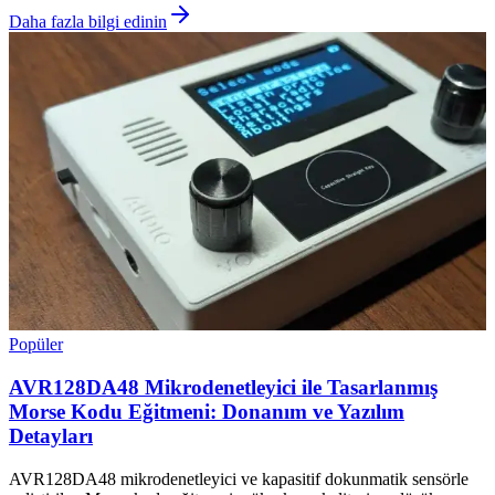
Daha fazla bilgi edinin
Popüler
AVR128DA48 Mikrodenetleyici ile Tasarlanmış
Morse Kodu Eğitmeni: Donanım ve Yazılım
Detayları
AVR128DA48 mikrodenetleyici ve kapasitif dokunmatik sensörle