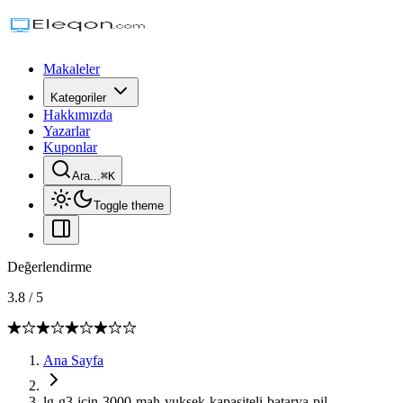
Makaleler
Kategoriler
Hakkımızda
Yazarlar
Kuponlar
Ara...
⌘
K
Toggle theme
Değerlendirme
3.8
/
5
Ana Sayfa
lg-g3-icin-3000-mah-yuksek-kapasiteli-batarya-pil-