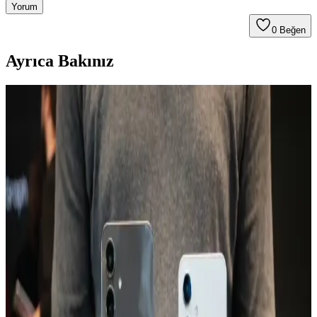
Yorum
0
Beğen
Ayrıca Bakınız
Multimetrelerde Şarjlı Batarya Kullanımı ve
Karşılaşılan Teknik Sorunlar
Multimetrelerde standart 9V pil yerine şarjlı batarya kullanımı teknik
ve güvenlik sorunları doğurabilir. Step-up dönüştürücü ve koruma
devreleriyle ilgili problemler ölçüm doğruluğunu etkiler.
Kablosuz Dikey Süpürge Seçiminde Dayanıklılık,
Performans ve Öne Çıkan Modellerin İncelenmesi
Kablosuz dikey süpürgelerde batarya ömrü, yedek parça erişimi ve
düzenli bakımın önemi vurgulanıyor. Dyson, Miele ve Henry Quick
gibi modellerin avantajları ve dezavantajları detaylandırılıyor.
Katı Hal Bataryaları: Elektrikli Araçlarda Geleceğin
Enerji Depolama Teknolojisi Üzerine Bir