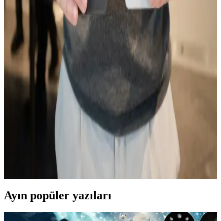
Xiaomi Note 8'in performansı ve aksesuar uyumluluğu hakkında
genel bilgiler, teknik detaylar ve kullanım ipuçlarıyla ilgili güncel ve
kapsamlı bir değerlendirme.
Reeder P13 Blue Max Özellikleri ve Rakipleriyle
Karşılaştırması
Reeder P13 Blue Max, uygun fiyatlı ve temel ihtiyaçlara yönelik
özellikleriyle öne çıkan bir akıllı telefon. 6.5 inç ekran, 2 GB RAM
ve 3000 mAh batarya ile günlük kullanım için ideal.
Samsung Galaxy M33 ve S24 FE Karşılaştırması:
Hangi Model Sizin İçin Uygun
Samsung Galaxy M33 ve S24 FE modellerinin tasarım, performans,
kamera ve batarya özelliklerini karşılaştırarak, ihtiyaçlara uygun en
iyi seçeneği belirlemenize yardımcı oluyoruz.
Ayın popüler yazıları