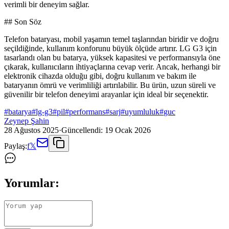
verimli bir deneyim sağlar.
## Son Söz
Telefon bataryası, mobil yaşamın temel taşlarından biridir ve doğru
seçildiğinde, kullanım konforunu büyük ölçüde artırır. LG G3 için
tasarlandı olan bu batarya, yüksek kapasitesi ve performansıyla öne
çıkarak, kullanıcıların ihtiyaçlarına cevap verir. Ancak, herhangi bir
elektronik cihazda olduğu gibi, doğru kullanım ve bakım ile
bataryanın ömrü ve verimliliği artırılabilir. Bu ürün, uzun süreli ve
güvenilir bir telefon deneyimi arayanlar için ideal bir seçenektir.
#
batarya
#
lg-g3
#
pil
#
performans
#
sarj
#
uyumluluk
#
guc
Zeynep Şahin
28 Ağustos 2025
·
Güncellendi:
19 Ocak 2026
Paylaş:
f
𝕏
Yorumlar: