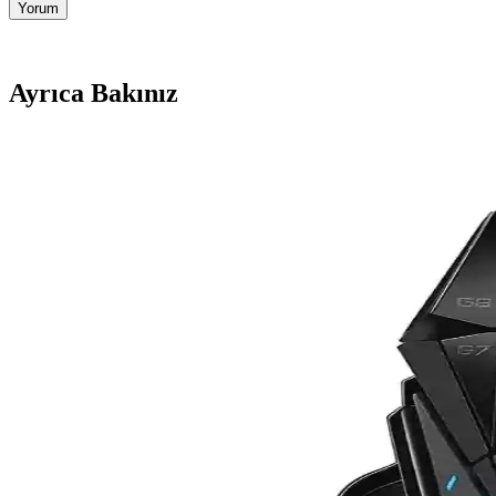
Yorum
Ayrıca Bakınız
Everest SM 300 ve SM 360 Kablosuz Mouse Modellerin
Everest SM 300 ve SM 360 kablosuz mouse'lar, ergonomik tasarım ve uz
sağlar.
Mini Klavye ve Mouse Setleri: Estetik ve İşlevselli
Estetik ve taşınabilir mini klavye ve mouse setleri, ergonomik tasarımı
Uygun Fiyatlı Kablosuz Optik Mouse Seçenekleri ve T
Uygun fiyatlı kablosuz optik mouse'lar, hareket özgürlüğü ve ergonomi
A4Tech FG10 Nano Kablosuz vs HP S1000 Kablosuz M
Bu karşılaştırma FG10 Nano 2000 DPI ile HP S1000 kablosuz mouse'un teme