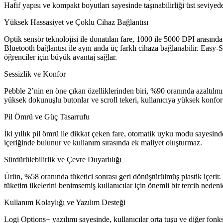
Hafif yapısı ve kompakt boyutları sayesinde taşınabilirliği üst seviyede
Yüksek Hassasiyet ve Çoklu Cihaz Bağlantısı
Optik sensör teknolojisi ile donatılan fare, 1000 ile 5000 DPI arasında
Bluetooth bağlantısı ile aynı anda üç farklı cihaza bağlanabilir. Easy-S
öğrenciler için büyük avantaj sağlar.
Sessizlik ve Konfor
Pebble 2’nin en öne çıkan özelliklerinden biri, %90 oranında azaltılmı
yüksek dokunuşlu butonlar ve scroll tekeri, kullanıcıya yüksek konfor 
Pil Ömrü ve Güç Tasarrufu
İki yıllık pil ömrü ile dikkat çeken fare, otomatik uyku modu sayesin
içeriğinde bulunur ve kullanım sırasında ek maliyet oluşturmaz.
Sürdürülebilirlik ve Çevre Duyarlılığı
Ürün, %58 oranında tüketici sonrası geri dönüştürülmüş plastik içerir.
tüketim ilkelerini benimsemiş kullanıcılar için önemli bir tercih nedenid
Kullanım Kolaylığı ve Yazılım Desteği
Logi Options+ yazılımı sayesinde, kullanıcılar orta tuşu ve diğer fonksi