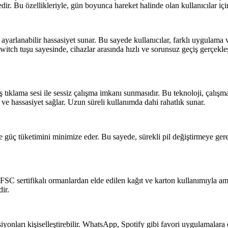
dir. Bu özellikleriyle, gün boyunca hareket halinde olan kullanıcılar için
 ayarlanabilir hassasiyet sunar. Bu sayede kullanıcılar, farklı uygulama v
witch tuşu sayesinde, cihazlar arasında hızlı ve sorunsuz geçiş gerçekleşt
ş tıklama sesi ile sessiz çalışma imkanı sunmasıdır. Bu teknoloji, çalışm
ve hassasiyet sağlar. Uzun süreli kullanımda dahi rahatlık sunar.
de güç tüketimini minimize eder. Bu sayede, sürekli pil değiştirmeye ge
 FSC sertifikalı ormanlardan elde edilen kağıt ve karton kullanımıyla a
ir.
yonları kişiselleştirebilir. WhatsApp, Spotify gibi favori uygulamalara er