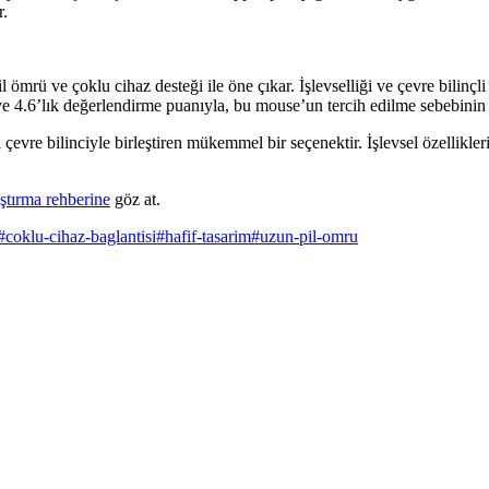
r.
il ömrü ve çoklu cihaz desteği ile öne çıkar. İşlevselliği ve çevre bili
e 4.6’lık değerlendirme puanıyla, bu mouse’un tercih edilme sebebinin 
e bilinciyle birleştiren mükemmel bir seçenektir. İşlevsel özellikleri v
aştırma rehberine
göz at.
#
coklu-cihaz-baglantisi
#
hafif-tasarim
#
uzun-pil-omru