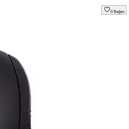
0
Beğen
nolojik gelişmeler sayesinde yüksek hassasiyet ve düşük gecikme
r.
ve temel özellikler hakkında detaylar içerir.
sayısı, ergonomi, pil ömrü ve scroll güvenilirliği gibi başlıklar