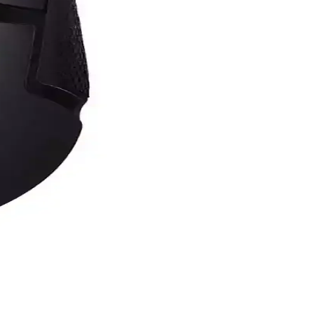
tiyaçlarına göre en uygun seçimi yapmalarına yardımcı olur.
n en iyi seçeneği belirleyin.
deal, şık ve fonksiyonel çözümler sunuyor.
 çözümler sunar.