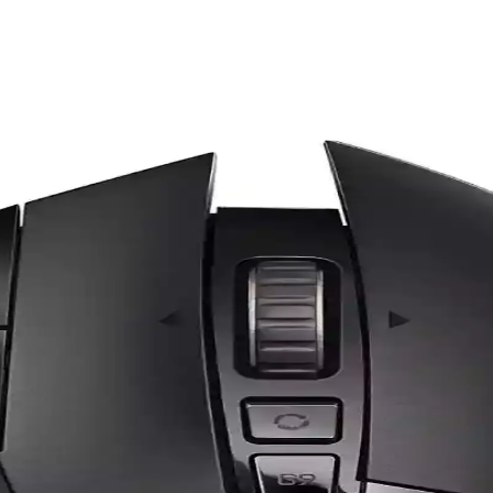
in Özellikleri ve Kullanım Alanları
un pil ömrü ile ofis ve ev kullanımı için ideal seçenekler sunar. Tek
k Sunan Modern Çözümler
yla ofis ve ev kullanımına uygun, kablosuz teknolojilerle pratiklik sağla
emel Özellikleri
 sunar, uzun pil ömrü ile ekonomik çözümler sağlar. Güvenilir markalar 
ouse: DPI ve Ergonomi ile Pil Verimi
l farklarını veri odaklı kriterlerle ele alır: DPI, bağlanabilirlik, tuş 