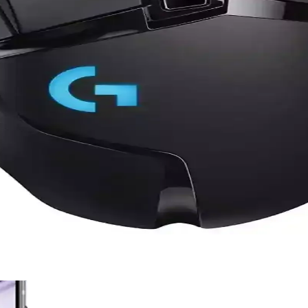
ablosuz Mouse Sizin İçin Uygun
uz mouse'lar. Farklı özellikleri ve performanslarıyla kullanıcıların ih
rşılaştırması ve Kullanıcı Yorumları
lanıcı yorumları ve performans karşılaştırmasıyla, ihtiyaçlarınıza uygu
llik ile Modern Kullanım Deneyimi
atik kullanım özellikleriyle öne çıkıyor. Günlük kullanım ve oyun için i
larına Göre Karşılaştırma Rehberi
oklu cihaz desteği gibi özelliklerle farklı kullanıcı ihtiyaçlarına uygun