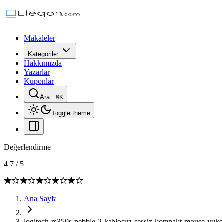
Makaleler
Kategoriler
Hakkımızda
Yazarlar
Kuponlar
Ara...
⌘
K
Toggle theme
Değerlendirme
4.7
/
5
Ana Sayfa
logitech-m350s-pebble-2-kablosuz-sessiz-kompakt-mouse-yuk