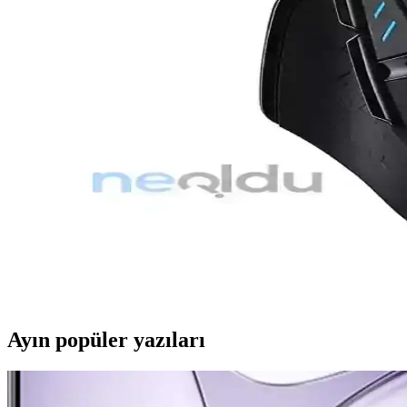
üzerinden net sonuçlar sunar.
Everest SM-300 ve SM-360 Karşılaştırması: Hangi K
Everest SM-300 ve SM-360, ev ve ofis kullanımı için tasarlanmış kablos
Concord C-18 ve Everest SMW-666 Kablosuz Mouse Ka
Concord C-18 ve Everest SMW-666 kablosuz mouse'ların özellikleri, kul
Mini Klavye ve Mouse Setleri: Estetik ve Fonksiyone
Mini klavye ve mouse setleri, kablosuz bağlantı, estetik tasarım ve pr
Logitech Kablosuz Mouse Modelleri ve Kullanım Alan
Logitech'in çeşitli kablosuz mouse modelleri, ergonomi, hassasiyet ve ç
Ayın popüler yazıları