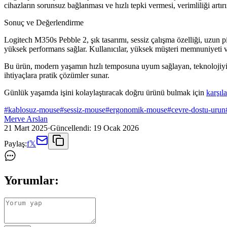
cihazların sorunsuz bağlanması ve hızlı tepki vermesi, verimliliği artırı
Sonuç ve Değerlendirme
Logitech M350s Pebble 2, şık tasarımı, sessiz çalışma özelliği, uzun p
yüksek performans sağlar. Kullanıcılar, yüksek müşteri memnuniyeti v
Bu ürün, modern yaşamın hızlı temposuna uyum sağlayan, teknolojiyi çevr
ihtiyaçlara pratik çözümler sunar.
Günlük yaşamda işini kolaylaştıracak doğru ürünü bulmak için
karşıl
#
kablosuz-mouse
#
sessiz-mouse
#
ergonomik-mouse
#
cevre-dostu-urun
Merve Arslan
21 Mart 2025
·
Güncellendi:
19 Ocak 2026
Paylaş:
f
𝕏
Yorumlar: