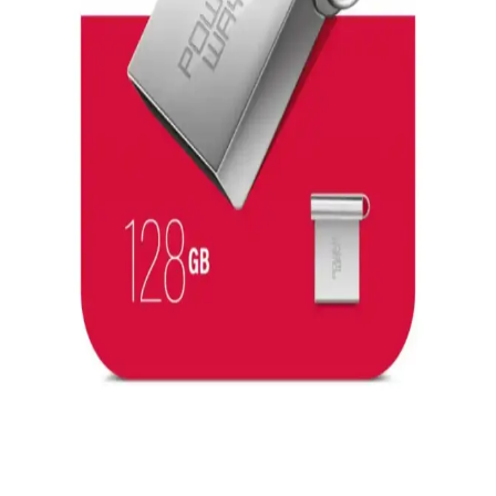
128GB Lexar USB 3.0 flash bellekler, yüksek hız ve güvenlik
özellikleriyle büyük dosyaları hızlıca aktarır, taşınabilirlik sağlar ve
veri güvenliğine önem verir.
BrødBoost-Mini: USB 5V Gücünü Breadboard'a
Taşıyan Kompakt Breakout Kartı İncelemesi
BrødBoost-Mini, USB 5V voltajını doğrudan breadboard'a ileten
küçük bir breakout kartıdır. Basit tasarımı ve açık kaynak
dosyalarıyla elektronik prototiplemede pratik bir çözüm sunar.
Samsung USB Tip-C Kabloları: Güvenli ve
Dayanıklı Orijinal Aksesuarlar
Samsung orijinal USB Tip-C kabloları yüksek kalite malzeme ve
güvenlik özellikleriyle dayanıklı, hızlı şarj ve veri aktarımı sağlar.
Uzun ömürlü kullanım için doğru bakım önemlidir.
128 GB Yüksek Kapasiteli Taşınabilir Bellekler:
Teknik Özellikler ve Seçim Kriterleri
Günümüzde 128 GB yüksek kapasiteli taşınabilir bellekler, büyük