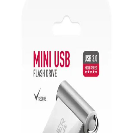
PS4 Kontrolcü Mikro USB Portu Değişimi: Teknik
Detaylar ve Yaygın Sorunlar
PS4 kontrolcü mikro USB portu değişimi sırasında pad zararları,
lehim temizliği ve flux kullanımı gibi teknik detaylar ele alınır.
Orijinal olmayan kontrolcülerde yaşanan sorunlar ve alternatif USB-
C seçenekleri incelenir.
32GB USB Bellekler: Taşınabilirlik ve Yüksek
Depolama Kapasitesi Özellikleri
32GB USB bellekler, geniş depolama alanı ve hızlı veri aktarımıyla
kişisel ve profesyonel kullanımlar için ideal çözümler sunar.
Yüksek Kapasiteli USB Bellekler: Güvenilir ve
Pratik Veri Saklama Çözümleri
Yüksek kapasiteli USB bellekler, büyük dosyaları güvenli ve hızlı
bir şekilde taşımak ve yedeklemek için ideal çözümler sunar, çeşitli
modellerle ihtiyaçlara uygun seçenekler mevcuttur.
128GB Lexar USB 3.0 Flash Bellekler: Yüksek
Kapasite ve Güvenilir Performans