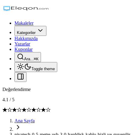
Makaleler
Kategoriler
Hakkımızda
Yazarlar
Kuponlar
Ara...
⌘
K
Toggle theme
Değerlendirme
4.1
/
5
Ana Sayfa
nivatech-0-5-metre-usb-3-0-harddisk-kablo-hizli-ve-guvenilir-