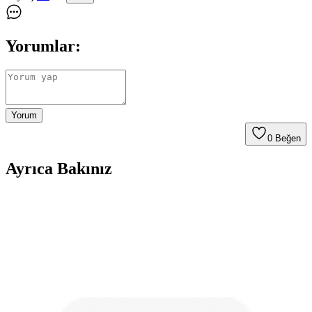
Yorumlar:
Yorum
0
Beğen
Ayrıca Bakınız
Kendi Mikrofon PCB Tasarımınız İçin Temel
Rehber ve Teknik Çözümler
Hack Club'ın Highway to Hardware programı kapsamında
geliştirilen mikrofon PCB tasarımında yaşanan teknik zorluklar ve
önerilen modifikasyonlar, genç mühendisler için değerli bir kaynak
sunuyor.