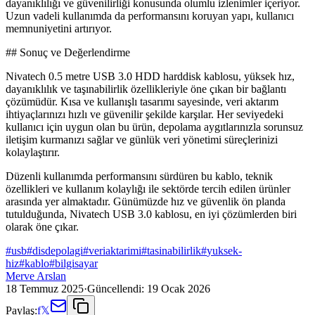
dayanıklılığı ve güvenilirliği konusunda olumlu izlenimler içeriyor.
Uzun vadeli kullanımda da performansını koruyan yapı, kullanıcı
memnuniyetini artırıyor.
## Sonuç ve Değerlendirme
Nivatech 0.5 metre USB 3.0 HDD harddisk kablosu, yüksek hız,
dayanıklılık ve taşınabilirlik özellikleriyle öne çıkan bir bağlantı
çözümüdür. Kısa ve kullanışlı tasarımı sayesinde, veri aktarım
ihtiyaçlarınızı hızlı ve güvenilir şekilde karşılar. Her seviyedeki
kullanıcı için uygun olan bu ürün, depolama aygıtlarınızla sorunsuz
iletişim kurmanızı sağlar ve günlük veri yönetimi süreçlerinizi
kolaylaştırır.
Düzenli kullanımda performansını sürdüren bu kablo, teknik
özellikleri ve kullanım kolaylığı ile sektörde tercih edilen ürünler
arasında yer almaktadır. Günümüzde hız ve güvenlik ön planda
tutulduğunda, Nivatech USB 3.0 kablosu, en iyi çözümlerden biri
olarak öne çıkar.
#
usb
#
disdepolagi
#
veriaktarimi
#
tasinabilirlik
#
yuksek-
hiz
#
kablo
#
bilgisayar
Merve Arslan
18 Temmuz 2025
·
Güncellendi:
19 Ocak 2026
Paylaş:
f
𝕏