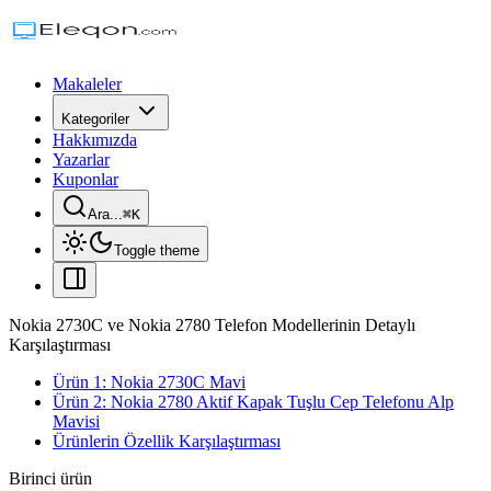
Makaleler
Kategoriler
Hakkımızda
Yazarlar
Kuponlar
Ara...
⌘
K
Toggle theme
Nokia 2730C ve Nokia 2780 Telefon Modellerinin Detaylı
Karşılaştırması
Ürün 1: Nokia 2730C Mavi
Ürün 2: Nokia 2780 Aktif Kapak Tuşlu Cep Telefonu Alp
Mavisi
Ürünlerin Özellik Karşılaştırması
Birinci ürün