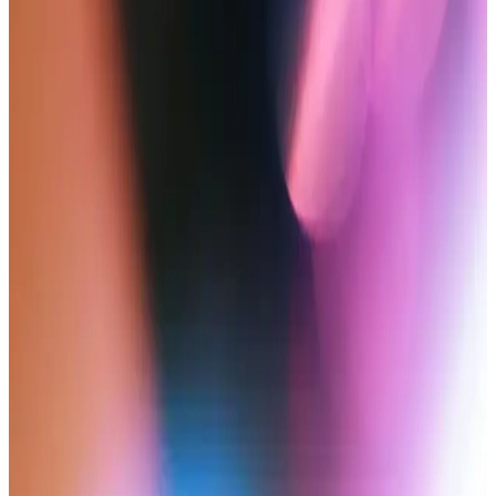
sunuyoruz.
Uygun Fiyatlı Cep Telefonları ve Philips C220
Modelinin Piyasa Konumu
Uygun fiyatlı cep telefonları, temel iletişim ihtiyaçlarını karşılayan
dayanıklı ve ekonomik modeller sunar. Philips C220, bu segmentte
yer alan ve kullanıcıların beklentilerini karşılamaya yönelik
tasarlanmış bir modeldir.
Tuşlu Telefonlar Karşılaştırması: Samsung B310 E
Dual Sim ve UZ Mobile Özellikleri
Samsung B310 E Dual Sim ve UZ Mobile tuşlu telefonların ekran,
batarya, ses ve kullanım özellikleri detaylı karşılaştırmasıyla en
uygun modeli seçin.
PSGT Type C USB 3.1 OTG Aparatı ile Cep
Telefonlarına Hızlı ve Kolay Flash Bellek Bağlantısı
PSGT Type C USB 3.1 OTG aparatı, cep telefonlarına hızlı flash
bellek bağlantısı sağlar. Kompakt tasarımı ve yüksek veri aktarımı ile
dosya yönetimini kolaylaştırır. Bazı cihazlarda algılama ve