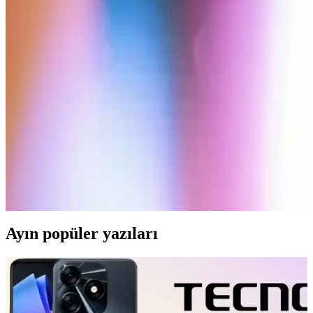
dayanıklılık sorunları olabilir.
Tecno Spark Serisi Akıllı Telefonlar: Model
Karşılaştırması ve Özellikler
Tecno Spark serisi uygun fiyatlı ve yüksek performanslı akıllı
telefonlar sunar. Geniş ekran, yüksek batarya kapasitesi ve çeşitli
modellerle günlük kullanım için ideal seçenekler sağlar.
Philips C220 Cep Telefonu İncelemesi: Temel İletişim
ve Ekonomik Kullanım İçin Uygun Mu?
Philips C220, uygun fiyatlı ve kullanımı kolay temel telefon olarak
yaşlılar ve ekonomik kullanıcılar için ideal, uzun pil ömrü ve
dayanıklı tasarımıyla öne çıkıyor.
Ayın popüler yazıları