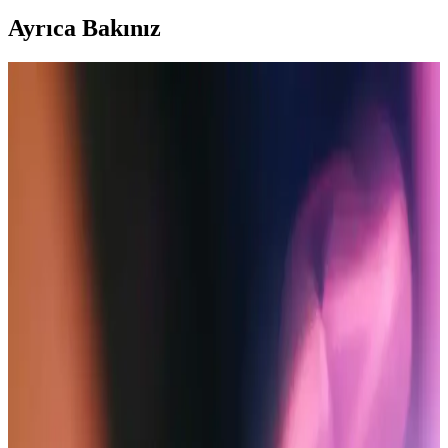
Ayrıca Bakınız
Samsung B310 ve Nokia 6310 Tuşlu Telefonlar
Karşılaştırması: Hangi Model Daha Uygun?
Samsung B310 ve Nokia 6310 modellerinin özelliklerini ve
kullanıcı yorumlarını karşılaştırarak, ihtiyaçlarınıza en uygun tuşlu
cep telefonunu seçmenize yardımcı oluyoruz.
Basit ve Güvenilir Cep Telefonları: Günümüzde
Sadeliğin ve Dayanıklılığın Önemi
Gelişmiş özellikler yerine temel iletişim ihtiyaçlarına odaklanan
dayanıklı ve uzun pil ömürlü basit telefonlar, özellikle yaşlılar ve
teknolojiyi az kullananlar için ideal seçimler sunuyor.
Akıllı Telefon Teknolojilerinde Yeni Modeller ve
Alternatif Seçenekler Analizi
iPhone 15 Plus ve iPhone 16 gibi yeni modellerin teknolojik
özellikleri ve piyasadaki alternatifleri hakkında kapsamlı bilgi