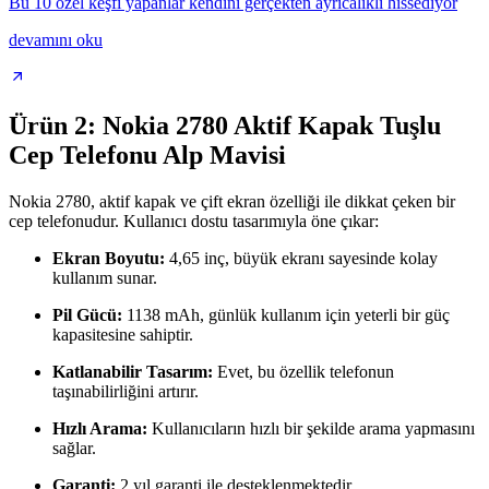
Bu 10 özel keşfi yapanlar kendini gerçekten ayrıcalıklı hissediyor
devamını oku
Ürün 2: Nokia 2780 Aktif Kapak Tuşlu
Cep Telefonu Alp Mavisi
Nokia 2780, aktif kapak ve çift ekran özelliği ile dikkat çeken bir
cep telefonudur. Kullanıcı dostu tasarımıyla öne çıkar:
Ekran Boyutu:
4,65 inç, büyük ekranı sayesinde kolay
kullanım sunar.
Pil Gücü:
1138 mAh, günlük kullanım için yeterli bir güç
kapasitesine sahiptir.
Katlanabilir Tasarım:
Evet, bu özellik telefonun
taşınabilirliğini artırır.
Hızlı Arama:
Kullanıcıların hızlı bir şekilde arama yapmasını
sağlar.
Garanti:
2 yıl garanti ile desteklenmektedir.