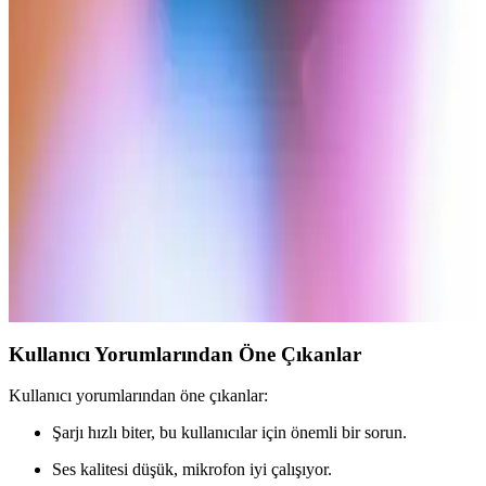
dayanıklılık sorunları olabilir.
Tecno Spark Serisi Akıllı Telefonlar: Model
Karşılaştırması ve Özellikler
Tecno Spark serisi uygun fiyatlı ve yüksek performanslı akıllı
telefonlar sunar. Geniş ekran, yüksek batarya kapasitesi ve çeşitli
modellerle günlük kullanım için ideal seçenekler sağlar.
Philips C220 Cep Telefonu İncelemesi: Temel İletişim
ve Ekonomik Kullanım İçin Uygun Mu?
Philips C220, uygun fiyatlı ve kullanımı kolay temel telefon olarak
yaşlılar ve ekonomik kullanıcılar için ideal, uzun pil ömrü ve
dayanıklı tasarımıyla öne çıkıyor.
Kullanıcı Yorumlarından Öne Çıkanlar
Kullanıcı yorumlarından öne çıkanlar:
Şarjı hızlı biter, bu kullanıcılar için önemli bir sorun.
Ses kalitesi düşük, mikrofon iyi çalışıyor.