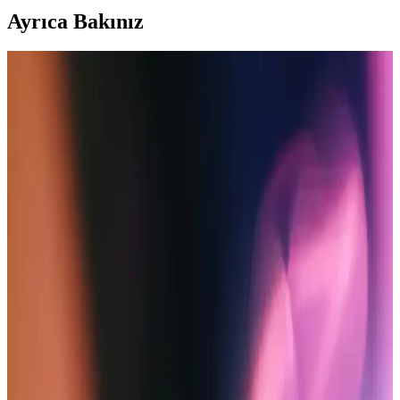
Ayrıca Bakınız
Samsung B310 ve Nokia 6310 Tuşlu Telefonlar
Karşılaştırması: Hangi Model Daha Uygun?
Samsung B310 ve Nokia 6310 modellerinin özelliklerini ve
kullanıcı yorumlarını karşılaştırarak, ihtiyaçlarınıza en uygun tuşlu
cep telefonunu seçmenize yardımcı oluyoruz.
Basit ve Güvenilir Cep Telefonları: Günümüzde
Sadeliğin ve Dayanıklılığın Önemi
Gelişmiş özellikler yerine temel iletişim ihtiyaçlarına odaklanan
dayanıklı ve uzun pil ömürlü basit telefonlar, özellikle yaşlılar ve
teknolojiyi az kullananlar için ideal seçimler sunuyor.
Akıllı Telefon Teknolojilerinde Yeni Modeller ve
Alternatif Seçenekler Analizi
iPhone 15 Plus ve iPhone 16 gibi yeni modellerin teknolojik
özellikleri ve piyasadaki alternatifleri hakkında kapsamlı bilgi