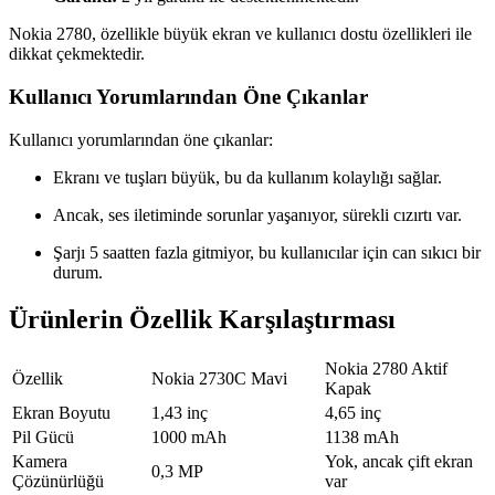
Nokia 2780, özellikle büyük ekran ve kullanıcı dostu özellikleri ile
dikkat çekmektedir.
Kullanıcı Yorumlarından Öne Çıkanlar
Kullanıcı yorumlarından öne çıkanlar:
Ekranı ve tuşları büyük, bu da kullanım kolaylığı sağlar.
Ancak, ses iletiminde sorunlar yaşanıyor, sürekli cızırtı var.
Şarjı 5 saatten fazla gitmiyor, bu kullanıcılar için can sıkıcı bir
durum.
Ürünlerin Özellik Karşılaştırması
Nokia 2780 Aktif
Özellik
Nokia 2730C Mavi
Kapak
Ekran Boyutu
1,43 inç
4,65 inç
Pil Gücü
1000 mAh
1138 mAh
Kamera
Yok, ancak çift ekran
0,3 MP
Çözünürlüğü
var