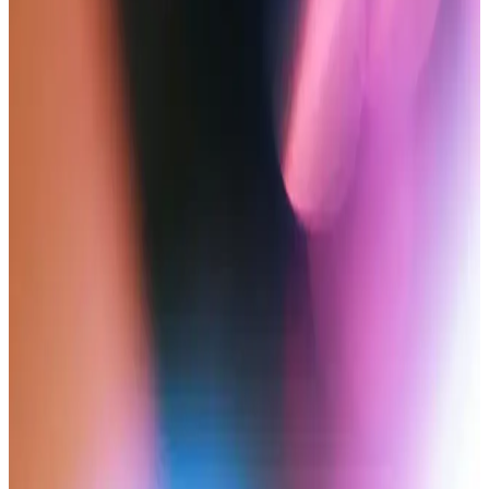
sunuyoruz.
Uygun Fiyatlı Cep Telefonları ve Philips C220
Modelinin Piyasa Konumu
Uygun fiyatlı cep telefonları, temel iletişim ihtiyaçlarını karşılayan
dayanıklı ve ekonomik modeller sunar. Philips C220, bu segmentte
yer alan ve kullanıcıların beklentilerini karşılamaya yönelik
tasarlanmış bir modeldir.
Tuşlu Telefonlar Karşılaştırması: Samsung B310 E
Dual Sim ve UZ Mobile Özellikleri
Samsung B310 E Dual Sim ve UZ Mobile tuşlu telefonların ekran,
batarya, ses ve kullanım özellikleri detaylı karşılaştırmasıyla en
uygun modeli seçin.
PSGT Type C USB 3.1 OTG Aparatı ile Cep
Telefonlarına Hızlı ve Kolay Flash Bellek Bağlantısı
PSGT Type C USB 3.1 OTG aparatı, cep telefonlarına hızlı flash
bellek bağlantısı sağlar. Kompakt tasarımı ve yüksek veri aktarımı ile
dosya yönetimini kolaylaştırır. Bazı cihazlarda algılama ve