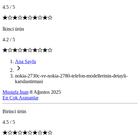
4.5
/
5
İkinci ürün
4.2
/
5
Ana Sayfa
nokia-2730c-ve-nokia-2780-telefon-modellerinin-detayli-
karsilastirmasi
Mustafa İnan
·
8 Ağustos 2025
En Çok Arananlar
Birinci ürün
4.5
/
5