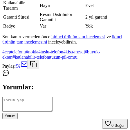
Katlanabilir
Hayır
Evet
Tasarım
Resmi Distribütör
Garanti Süresi
2 yıl garanti
Garantili
Radyo
Var
Yok
Son kararı vermeden önce
birinci ürünün tam incelemesi
ve
ikinci
ürünün tam incelemesini
inceleyebilirsin.
#
ceptelefonu
#
nokia
#
tuslu-telefon
#
kisa-mesaj
#
buyuk-
ekran
#
katlanabilir-telefon
#
uzun-pil-omru
Paylaş:
f
𝕏
Yorumlar:
Yorum
0
Beğen