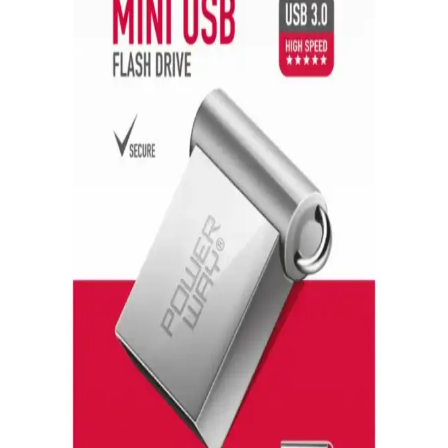
Depolama Kapasitesi Özellikleri
32GB USB bellekler, geniş depolama alanı ve hızlı veri aktarımıyla
kişisel ve profesyonel kullanımlar için ideal çözümler sunar.
Yüksek Kapasiteli USB Bellekler: Güvenilir ve
Pratik Veri Saklama Çözümleri
Yüksek kapasiteli USB bellekler, büyük dosyaları güvenli ve hızlı
bir şekilde taşımak ve yedeklemek için ideal çözümler sunar, çeşitli
modellerle ihtiyaçlara uygun seçenekler mevcuttur.
128GB Lexar USB 3.0 Flash Bellekler: Yüksek
Kapasite ve Güvenilir Performans
128GB Lexar USB 3.0 flash bellekler, yüksek hız ve güvenlik
özellikleriyle büyük dosyaları hızlıca aktarır, taşınabilirlik sağlar ve
veri güvenliğine önem verir.
BrødBoost-Mini: USB 5V Gücünü Breadboard'a
Taşıyan Kompakt Breakout Kartı İncelemesi
BrødBoost-Mini, USB 5V voltajını doğrudan breadboard'a ileten