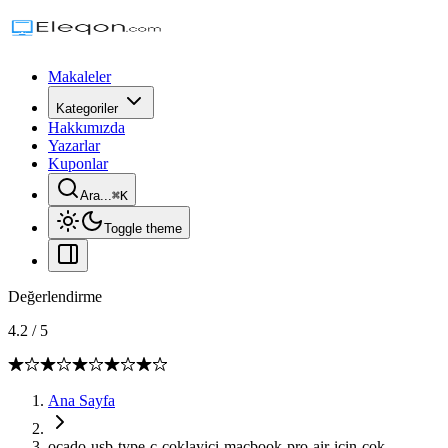
Makaleler
Kategoriler
Hakkımızda
Yazarlar
Kuponlar
Ara...
⌘
K
Toggle theme
Değerlendirme
4.2
/
5
Ana Sayfa
ocado-usb-type-c-coklayici-macbook-pro-air-icin-cok-