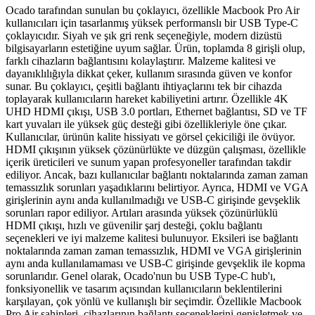
Ocado tarafından sunulan bu çoklayıcı, özellikle Macbook Pro Air
kullanıcıları için tasarlanmış yüksek performanslı bir USB Type-C
çoklayıcıdır. Siyah ve şık gri renk seçeneğiyle, modern dizüstü
bilgisayarların estetiğine uyum sağlar. Ürün, toplamda 8 girişli olup,
farklı cihazların bağlantısını kolaylaştırır. Malzeme kalitesi ve
dayanıklılığıyla dikkat çeker, kullanım sırasında güven ve konfor
sunar. Bu çoklayıcı, çeşitli bağlantı ihtiyaçlarını tek bir cihazda
toplayarak kullanıcıların hareket kabiliyetini artırır. Özellikle 4K
UHD HDMI çıkışı, USB 3.0 portları, Ethernet bağlantısı, SD ve TF
kart yuvaları ile yüksek güç desteği gibi özellikleriyle öne çıkar.
Kullanıcılar, ürünün kalite hissiyatı ve görsel çekiciliği ile övüyor.
HDMI çıkışının yüksek çözünürlükte ve düzgün çalışması, özellikle
içerik üreticileri ve sunum yapan profesyoneller tarafından takdir
ediliyor. Ancak, bazı kullanıcılar bağlantı noktalarında zaman zaman
temassızlık sorunları yaşadıklarını belirtiyor. Ayrıca, HDMI ve VGA
girişlerinin aynı anda kullanılmadığı ve USB-C girişinde gevşeklik
sorunları rapor ediliyor. Artıları arasında yüksek çözünürlüklü
HDMI çıkışı, hızlı ve güvenilir şarj desteği, çoklu bağlantı
seçenekleri ve iyi malzeme kalitesi bulunuyor. Eksileri ise bağlantı
noktalarında zaman zaman temassızlık, HDMI ve VGA girişlerinin
aynı anda kullanılamaması ve USB-C girişinde gevşeklik ile kopma
sorunlarıdır. Genel olarak, Ocado'nun bu USB Type-C hub'ı,
fonksiyonellik ve tasarım açısından kullanıcıların beklentilerini
karşılayan, çok yönlü ve kullanışlı bir seçimdir. Özellikle Macbook
Pro Air sahipleri, cihazlarının bağlantı seçeneklerini genişletmek ve