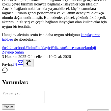
çoklu çevre birimini kolayca bağlamak isteyenler için idealdir.
Ancak, bağlantı noktalarında yaşanabilecek küçük sorunlara
rağmen, ürünün genel performansı ve kullanım deneyimi oldukça
olumlu değerlendirilmiştir. Bu nedenle, yüksek çözünürlüklü içerik
aktarımı, hızlı şarj ve çeşitli bağlantı ihtiyaçları olan kullanıcılar için
uygun bir tercihtir.
Hangi ev aletinin senin için daha uygun olduğunu
karşılaştırma
tablosu
ile görebilirsin.
#
usb
#
macbook
#
hdmi
#
coklayici
#
dizustu
#
aksesuar
#
teknoloji
Zeynep Şahin
3 Haziran 2025
·
Güncellendi:
19 Ocak 2026
Paylaş:
f
𝕏
Yorumlar:
Yorum