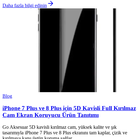
Daha fazla bilgi edinin
Blog
iPhone 7 Plus ve 8 Plus için 5D Kavisli Full Kırılmaz
Cam Ekran Koruyucu Ürün Tanıtımı
Go Aksesuar 5D kavisli kırılmaz cam, yüksek kalite ve şık
tasarımıyla iPhone 7 Plus ve 8 Plus ekranını tam kaplar, çizik ve
kırılmaya karşı üstün koruma sağlar.