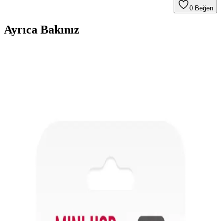
0
Beğen
Ayrıca Bakınız
Kendi Mikrofon PCB Tasarımınız İçin Temel
Rehber ve Teknik Çözümler
Hack Club'ın Highway to Hardware programı kapsamında
geliştirilen mikrofon PCB tasarımında yaşanan teknik zorluklar ve
önerilen modifikasyonlar, genç mühendisler için değerli bir kaynak
sunuyor.
PS4 Kontrolcü Mikro USB Portu Değişimi: Teknik
Detaylar ve Yaygın Sorunlar
PS4 kontrolcü mikro USB portu değişimi sırasında pad zararları,
lehim temizliği ve flux kullanımı gibi teknik detaylar ele alınır.
Orijinal olmayan kontrolcülerde yaşanan sorunlar ve alternatif USB-
C seçenekleri incelenir.
32GB USB Bellekler: Taşınabilirlik ve Yüksek