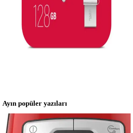
küçük bir breakout kartıdır. Basit tasarımı ve açık kaynak
dosyalarıyla elektronik prototiplemede pratik bir çözüm sunar.
Samsung USB Tip-C Kabloları: Güvenli ve
Dayanıklı Orijinal Aksesuarlar
Samsung orijinal USB Tip-C kabloları yüksek kalite malzeme ve
güvenlik özellikleriyle dayanıklı, hızlı şarj ve veri aktarımı sağlar.
Uzun ömürlü kullanım için doğru bakım önemlidir.
128 GB Yüksek Kapasiteli Taşınabilir Bellekler:
Teknik Özellikler ve Seçim Kriterleri
Günümüzde 128 GB yüksek kapasiteli taşınabilir bellekler, büyük
dosyaları güvenli ve pratik şekilde taşıma imkanı sunar. Teknik
özellikleri ve seçim kriterleriyle ilgili detaylar burada.
Ayın popüler yazıları