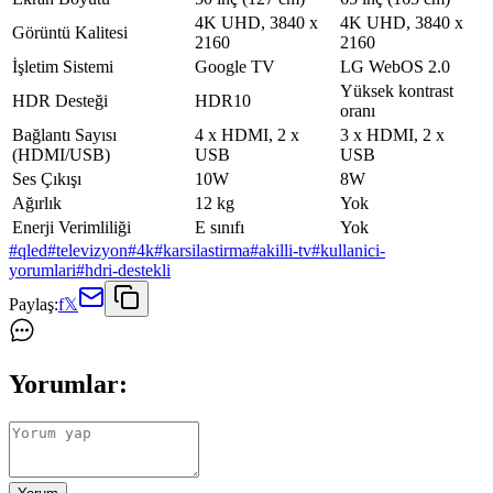
4K UHD, 3840 x
4K UHD, 3840 x
Görüntü Kalitesi
2160
2160
İşletim Sistemi
Google TV
LG WebOS 2.0
Yüksek kontrast
HDR Desteği
HDR10
oranı
Bağlantı Sayısı
4 x HDMI, 2 x
3 x HDMI, 2 x
(HDMI/USB)
USB
USB
Ses Çıkışı
10W
8W
Ağırlık
12 kg
Yok
Enerji Verimliliği
E sınıfı
Yok
#
qled
#
televizyon
#
4k
#
karsilastirma
#
akilli-tv
#
kullanici-
yorumlari
#
hdri-destekli
Paylaş:
f
𝕏
Yorumlar: