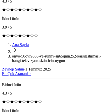
4.3
/
5
İkinci ürün
3.9
/
5
Ana Sayfa
onvo-50ovf9000-ve-sunny-sn65qmn252-karsilastirmasi-
hangi-televizyon-sizin-icin-uygun
Zeynep Şahin
·
1 Temmuz 2025
En Çok Arananlar
Birinci ürün
4.3
/
5
İkinci ürün