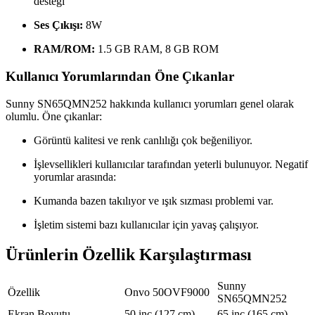
desteği
Ses Çıkışı:
8W
RAM/ROM:
1.5 GB RAM, 8 GB ROM
Kullanıcı Yorumlarından Öne Çıkanlar
Sunny SN65QMN252 hakkında kullanıcı yorumları genel olarak
olumlu. Öne çıkanlar:
Görüntü kalitesi ve renk canlılığı çok beğeniliyor.
İşlevsellikleri kullanıcılar tarafından yeterli bulunuyor. Negatif
yorumlar arasında:
Kumanda bazen takılıyor ve ışık sızması problemi var.
İşletim sistemi bazı kullanıcılar için yavaş çalışıyor.
Ürünlerin Özellik Karşılaştırması
Sunny
Özellik
Onvo 50OVF9000
SN65QMN252
Ekran Boyutu
50 inç (127 cm)
65 inç (165 cm)