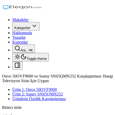
Makaleler
Kategoriler
Hakkımızda
Yazarlar
Kuponlar
Ara...
⌘
K
Toggle theme
Onvo 50OVF9000 ve Sunny SN65QMN252 Karşılaştırması: Hangi
Televizyon Sizin İçin Uygun
Ürün 1: Onvo 50OVF9000
Ürün 2: Sunny SN65QMN252
Ürünlerin Özellik Karşılaştırması
Birinci ürün