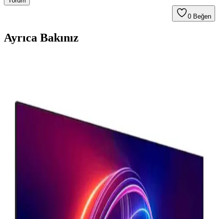
Yorum
0
Beğen
Ayrıca Bakınız
Toshiba 55QA5D63DT 55 İnç 4K Ultra HD QLED
Smart TV Detaylı İnceleme ve Özellikleri
Toshiba 55QA5D63DT, 55 inç 4K Ultra HD QLED ekranı ve
Android Smart TV özellikleriyle yüksek kalite ve kullanım kolaylığı
sunar. Uydu ve bağlantı seçenekleriyle zengin içerik erişimi sağlar.
75 İnç Samsung ve Sunny Akıllı Televizyonların
Teknik Özellikleri ve Kullanıcı Deneyimleri
Samsung ve Sunny markalarının 75 inçlik akıllı televizyonları, 4K
çözünürlük ve HDR ile yüksek görüntü kalitesi sunar. Samsung’un
QLED teknolojisi ve Tizen işletim sistemi, üstün görsel ve akıllı
özellikler sağlar.
Grundig 55 inç ve Samsung 65 inç Televizyonların