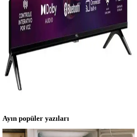
Grundig 55GHQ9500 ve Samsung 65Q60D modellerinin
özellikleri, kullanıcı yorumları ve karşılaştırmasıyla, ihtiyaçlarınıza
uygun televizyonu seçmenize yardımcı oluyoruz.
Samsung 55LS03D ve 65Q60D Karşılaştırması:
Hangi Model Sizin İçin Daha Uygun
İki popüler Samsung QLED televizyon modeli olan 55LS03D ve
65Q60D'nin özelliklerini ve kullanıcı yorumlarını karşılaştırıyoruz.
Bu rehberle doğru modeli seçebilirsiniz.
TCL Akıllı Televizyonlar: Modern Eğlence
Dünyasında Yüksek Kalite ve Kullanıcı Dostu
Özellikler
TCL akıllı TV'ler 4K, QLED teknolojisi ve geniş uygulama
desteğiyle ev eğlencesini yeni seviyelere taşıyor. Kullanıcı dostu
arayüzler ve sesli kontrol imkanlarıyla pratik kullanım sunar.
Ayın popüler yazıları