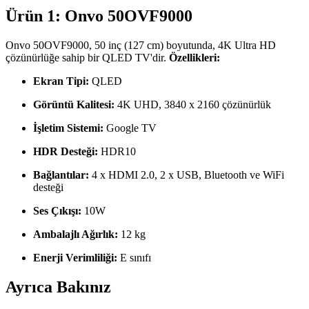
Ürün 1: Onvo 50OVF9000
Onvo 50OVF9000, 50 inç (127 cm) boyutunda, 4K Ultra HD
çözünürlüğe sahip bir QLED TV'dir.
Özellikleri:
Ekran Tipi:
QLED
Görüntü Kalitesi:
4K UHD, 3840 x 2160 çözünürlük
İşletim Sistemi:
Google TV
HDR Desteği:
HDR10
Bağlantılar:
4 x HDMI 2.0, 2 x USB, Bluetooth ve WiFi
desteği
Ses Çıkışı:
10W
Ambalajlı Ağırlık:
12 kg
Enerji Verimliliği:
E sınıfı
Ayrıca Bakınız