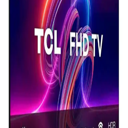
Özellikleri ve Karşılaştırması
İki popüler televizyon modeli olan Grundig 55 inç ve Samsung 65
inç'in özellikleri, teknolojileri ve kullanım alanları detaylı
karşılaştırmasıyla, doğru seçim yapmanıza yardımcı oluyor.
Samsung 55Q7FA ve 65CU8100 Televizyonlarının
Detaylı Karşılaştırması
İki Samsung televizyon modeli 55Q7FA ve 65CU8100 detaylı
karşılaştırmasıyla ekran, görüntü, ses ve özellikler analiz edilerek
seçim yapmanıza yardımcı oluyor.
Televizyon Seçiminde Dikkat Edilmesi Gereken
Özellikler ve Modellerin Karşılaştırması
Samsung 65Q60D ve Grundig 55GHQ9500 modellerinin
özellikleri, avantajları ve kullanıcı ihtiyaçlarına uygun seçim
ipuçlarıyla televizyon satın alma rehberi.
Grundig 55GHQ9500 ve Samsung 65Q60D
Karşılaştırması: Hangi Televizyon Sizin İçin Uygun