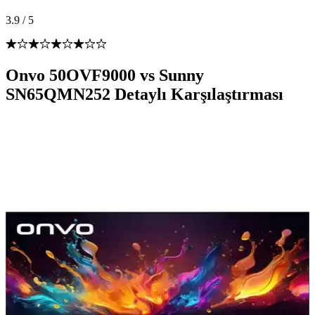
3.9
/
5
Onvo 50OVF9000 vs Sunny
SN65QMN252 Detaylı Karşılaştırması