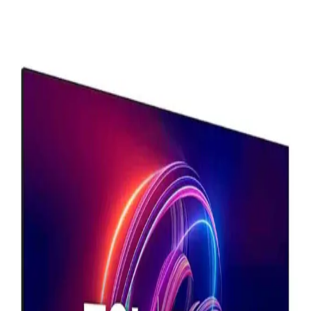
Toshiba 55QA5D63DT 55 İnç 4K Ultra HD QLED
Smart TV Detaylı İnceleme ve Özellikleri
Toshiba 55QA5D63DT, 55 inç 4K Ultra HD QLED ekranı ve
Android Smart TV özellikleriyle yüksek kalite ve kullanım kolaylığı
sunar. Uydu ve bağlantı seçenekleriyle zengin içerik erişimi sağlar.
75 İnç Samsung ve Sunny Akıllı Televizyonların
Teknik Özellikleri ve Kullanıcı Deneyimleri
Samsung ve Sunny markalarının 75 inçlik akıllı televizyonları, 4K
çözünürlük ve HDR ile yüksek görüntü kalitesi sunar. Samsung’un
QLED teknolojisi ve Tizen işletim sistemi, üstün görsel ve akıllı
özellikler sağlar.
Grundig 55 inç ve Samsung 65 inç Televizyonların
Özellikleri ve Karşılaştırması
İki popüler televizyon modeli olan Grundig 55 inç ve Samsung 65
inç'in özellikleri, teknolojileri ve kullanım alanları detaylı
karşılaştırmasıyla, doğru seçim yapmanıza yardımcı oluyor.