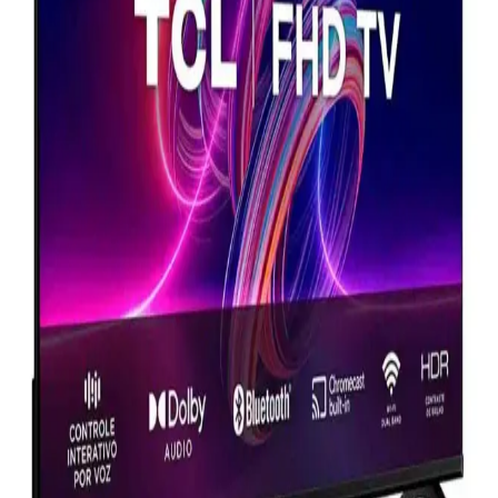
Samsung 55Q7FA ve 65CU8100 Televizyonlarının
Detaylı Karşılaştırması
İki Samsung televizyon modeli 55Q7FA ve 65CU8100 detaylı
karşılaştırmasıyla ekran, görüntü, ses ve özellikler analiz edilerek
seçim yapmanıza yardımcı oluyor.
Televizyon Seçiminde Dikkat Edilmesi Gereken
Özellikler ve Modellerin Karşılaştırması
Samsung 65Q60D ve Grundig 55GHQ9500 modellerinin
özellikleri, avantajları ve kullanıcı ihtiyaçlarına uygun seçim
ipuçlarıyla televizyon satın alma rehberi.
Grundig 55GHQ9500 ve Samsung 65Q60D
Karşılaştırması: Hangi Televizyon Sizin İçin Uygun
Grundig 55GHQ9500 ve Samsung 65Q60D modellerinin
özellikleri, kullanıcı yorumları ve karşılaştırmasıyla, ihtiyaçlarınıza
uygun televizyonu seçmenize yardımcı oluyoruz.
Samsung 55LS03D ve 65Q60D Karşılaştırması:
Hangi Model Sizin İçin Daha Uygun