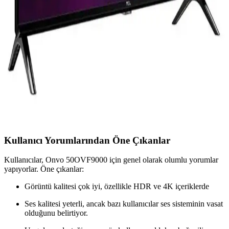
İki popüler Samsung QLED televizyon modeli olan 55LS03D ve
65Q60D'nin özelliklerini ve kullanıcı yorumlarını karşılaştırıyoruz.
Bu rehberle doğru modeli seçebilirsiniz.
TCL Akıllı Televizyonlar: Modern Eğlence
Dünyasında Yüksek Kalite ve Kullanıcı Dostu
Özellikler
TCL akıllı TV'ler 4K, QLED teknolojisi ve geniş uygulama
desteğiyle ev eğlencesini yeni seviyelere taşıyor. Kullanıcı dostu
arayüzler ve sesli kontrol imkanlarıyla pratik kullanım sunar.
Kullanıcı Yorumlarından Öne Çıkanlar
Kullanıcılar, Onvo 50OVF9000 için genel olarak olumlu yorumlar
yapıyorlar. Öne çıkanlar:
Görüntü kalitesi çok iyi, özellikle HDR ve 4K içeriklerde
Ses kalitesi yeterli, ancak bazı kullanıcılar ses sisteminin vasat
olduğunu belirtiyor.