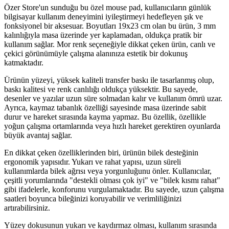
Özer Store'un sunduğu bu özel mouse pad, kullanıcıların günlük
bilgisayar kullanım deneyimini iyileştirmeyi hedefleyen şık ve
fonksiyonel bir aksesuar. Boyutları 19x23 cm olan bu ürün, 3 mm
kalınlığıyla masa üzerinde yer kaplamadan, oldukça pratik bir
kullanım sağlar. Mor renk seçeneğiyle dikkat çeken ürün, canlı ve
çekici görünümüyle çalışma alanınıza estetik bir dokunuş
katmaktadır.
Ürünün yüzeyi, yüksek kaliteli transfer baskı ile tasarlanmış olup,
baskı kalitesi ve renk canlılığı oldukça yüksektir. Bu sayede,
desenler ve yazılar uzun süre solmadan kalır ve kullanım ömrü uzar.
Ayrıca, kaymaz tabanlık özelliği sayesinde masa üzerinde sabit
durur ve hareket sırasında kayma yapmaz. Bu özellik, özellikle
yoğun çalışma ortamlarında veya hızlı hareket gerektiren oyunlarda
büyük avantaj sağlar.
En dikkat çeken özelliklerinden biri, ürünün bilek desteğinin
ergonomik yapısıdır. Yukarı ve rahat yapısı, uzun süreli
kullanımlarda bilek ağrısı veya yorgunluğunu önler. Kullanıcılar,
çeşitli yorumlarında "destekli olması çok iyi" ve "bilek kısmı rahat"
gibi ifadelerle, konforunu vurgulamaktadır. Bu sayede, uzun çalışma
saatleri boyunca bileğinizi koruyabilir ve verimliliğinizi
artırabilirsiniz.
Yüzey dokusunun yukarı ve kaydırmaz olması, kullanım sırasında