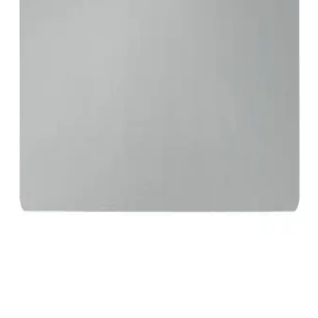
RGB aydınlatmalı 90x40 mouse pad, geniş yüzeyi ve
özelleştirilebilir efektleriyle hem oyun hem de ofis ortamında şıklık
ve performans sunar, dayanıklı yapısıyla uzun ömür sağlar.
Ofis Kullanımı İçin Ergonomik ve Estetik Mouse
Pad Seçimi Rehberi
Ofis ortamında konfor ve estetik sağlayan mouse pad seçiminde
ergonomi ve tasarım ön planda tutulmalı. Doğru mouse pad, sağlık
ve verimliliği artırır.
Gaming Mouse Pad Seçiminde Dikkat Edilmesi
Gerekenler ve Teknik Özellikler
Oyuncuların performansını artıran gaming mouse pad'lerin malzeme,
boyut, kaydırmazlık ve dayanıklılık gibi teknik özellikleri ile en
uygun modeli seçmek için ipuçları.
70x30 cm Büyük Boy Mousepad ile Konfor ve
Verimlilik Artırıcı Çözüm
70x30 cm ölçülerindeki büyük mousepadler, geniş yüzeyleri ve
dayanıklı yapılarıyla konforu ve verimliliği artırır, ofis ve oyun