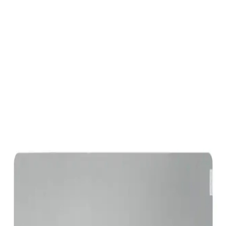
Geniş yüzeyli XXL mouse pad'ler, hareket özgürlüğü ve konfor
sunar. Kaymaz taban ve dayanıklılık özellikleriyle uzun süreli
kullanım sağlar, oyun ve ofis ihtiyaçlarına uygun seçenekler
mevcuttur.
XXL Büyük Mousepad ile Konfor ve Verimliliği
Artıran Geniş Yüzeyli Çözüm
Geniş yüzeyli XXL mousepad, ergonomik tasarımı ve yüksek
kaliteli malzemeleriyle konfor ve dayanıklılık sunar. Oyun ve
profesyonel kullanımda hareket özgürlüğü ve hassasiyeti artırır.
Oyuncu PC Aksesuarları: Oyun Deneyimini
Yükselten Temel ve Gelişmiş Seçenekler
Oyuncu PC aksesuarları, performansı artıran ve oyun deneyimini
geliştiren temel unsurlardır. Kaliteli klavye, fare, kulaklık ve
mousepadler, oyun başarısını ve konforu sağlar.
RGB Aydınlatmalı 90x40 Mouse Pad: Estetik ve
İşlevselliğin Modern Buluşması