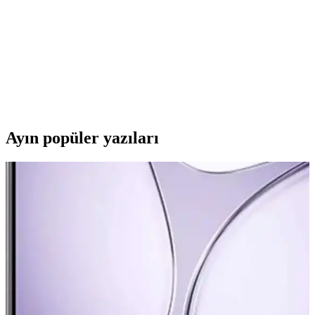
alanlarında ideal kullanım sağlar.
Pro Serisi Gri Renkli Gaming Mouse Pad: Yüksek
Hassasiyet ve Estetik Tasarım Özellikleri
Pro Serisi gri renkli gaming mouse pad, yüksek hassasiyet, kaymayı
önleyici alt yüzey ve estetik tasarımıyla oyun ve profesyonel
kullanım için ideal bir seçim sunar.
Ayın popüler yazıları