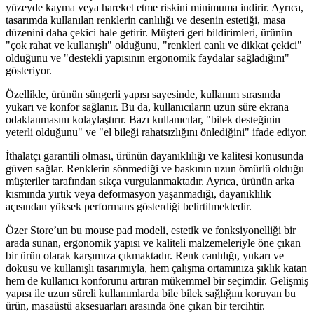
yüzeyde kayma veya hareket etme riskini minimuma indirir. Ayrıca,
tasarımda kullanılan renklerin canlılığı ve desenin estetiği, masa
düzenini daha çekici hale getirir. Müşteri geri bildirimleri, ürünün
"çok rahat ve kullanışlı" olduğunu, "renkleri canlı ve dikkat çekici"
olduğunu ve "destekli yapısının ergonomik faydalar sağladığını"
gösteriyor.
Özellikle, ürünün süngerli yapısı sayesinde, kullanım sırasında
yukarı ve konfor sağlanır. Bu da, kullanıcıların uzun süre ekrana
odaklanmasını kolaylaştırır. Bazı kullanıcılar, "bilek desteğinin
yeterli olduğunu" ve "el bileği rahatsızlığını önlediğini" ifade ediyor.
İthalatçı garantili olması, ürünün dayanıklılığı ve kalitesi konusunda
güven sağlar. Renklerin sönmediği ve baskının uzun ömürlü olduğu
müşteriler tarafından sıkça vurgulanmaktadır. Ayrıca, ürünün arka
kısmında yırtık veya deformasyon yaşanmadığı, dayanıklılık
açısından yüksek performans gösterdiği belirtilmektedir.
Özer Store’un bu mouse pad modeli, estetik ve fonksiyonelliği bir
arada sunan, ergonomik yapısı ve kaliteli malzemeleriyle öne çıkan
bir ürün olarak karşımıza çıkmaktadır. Renk canlılığı, yukarı ve
dokusu ve kullanışlı tasarımıyla, hem çalışma ortamınıza şıklık katan
hem de kullanıcı konforunu artıran mükemmel bir seçimdir. Gelişmiş
yapısı ile uzun süreli kullanımlarda bile bilek sağlığını koruyan bu
ürün, masaüstü aksesuarları arasında öne çıkan bir tercihtir.