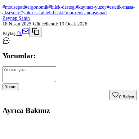
#
mousepad
#
ergonomik
#
bilek-destegi
#
kaymaz-yuzey
#
estetik-masa-
aksesuari
#
yuksek-kaliteli-baski
#
mor-renk-mouse-pad
Zeynep Şahin
18 Nisan 2025
·
Güncellendi:
19 Ocak 2026
Paylaş:
f
𝕏
Yorumlar:
Yorum
0
Beğen
Ayrıca Bakınız
Oyun Deneyimini Artıran XXL Mouse Pad
Alternatifleri ve Özellikleri