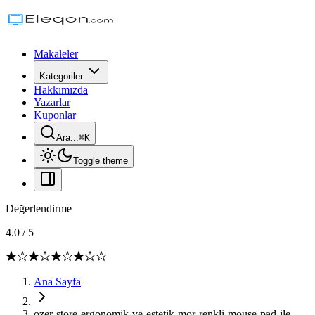
Makaleler
Kategoriler
Hakkımızda
Yazarlar
Kuponlar
Ara...
⌘
K
Toggle theme
Değerlendirme
4.0
/
5
Ana Sayfa
ozer-store-ergonomik-ve-estetik-mor-renkli-mouse-pad-ile-