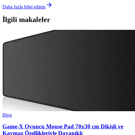
Daha fazla bilgi edinin
İlgili makaleler
Blog
Game-X Oyuncu Mouse Pad 70x30 cm Dikişli ve
Kaymaz Özellikleriyle Dayanıklı