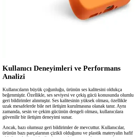
ve hafif oyunlar için ideal seçenekler sunuyor.
Samsung A54 için Silikon Kadife Kılıf: Koruma ve
Estetiğin Birleşimi
Samsung A54 için tasarlanan silikon kadife kılıflar, estetik ve
dayanıklılığı bir arada sunar. Çizilmelere ve darbelere karşı koruma
sağlar, kaymayı önler ve kişisel tarzı yansıtan renk seçenekleriyle
kullanımı kolaydır.
Kullanıcı Deneyimleri ve Performans
Analizi
Kullanıcıların büyük çoğunluğu, ürünün ses kalitesini oldukça
beğenmiştir. Özellikle, ses seviyesi ve çekiş gücü konusunda olumlu
geri bildirimler alınmıştır. Ses kalitesinin yüksek olması, özellikle
uzak mesafelerde bile net iletişim kurulmasına olanak tanır. Aynı
zamanda, sesin ve çekim gücünün dengeli olması, kullanıcılara
güvenilir bir iletişim deneyimi sunar.
Ancak, bazı olumsuz geri bildirimler de mevcuttur. Kullanıcılar,
ürünün bazı parçalarının çizikli olduğunu ve plastik materyalin hafif