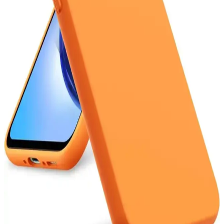
Poco telefonlar, güçlü işlemci, yüksek RAM, geniş depolama,
kaliteli ekran ve gelişmiş kamera özellikleriyle kullanıcıların ilgisini
çekiyor. Batarya ve yazılım desteğiyle de öne çıkıyor.
Galaxy A12 ve A36 Modellerinin Boyutları ve
Kullanım İçin En Uygun Seçenekler
Galaxy A12 ve A36 modellerinin boyutları hakkında detaylar,
kullanım alışkanlıklarına uygun telefon seçimi için önemli kriterler
ve öneriler içerir.
8000 mAh Kapasiteli Telefon Bataryası: Uzun Süreli
Kullanım ve Teknolojik Özellikler
8000 mAh batarya, uzun kullanım ve yüksek performans sağlar.
Teknolojik gelişmelerle optimize edilen bu bataryalar, taşınabilirlik
ve hızlı şarj özellikleriyle öne çıkar.
Samsung'un Uygun Fiyatlı ve Performanslı Orta
Segment Akıllı Telefon Modelleri
Samsung'un uygun fiyatlı ve performanslı orta segment telefonları,
geniş ekran, güçlü işlemci ve uzun batarya ömrü ile günlük kullanım