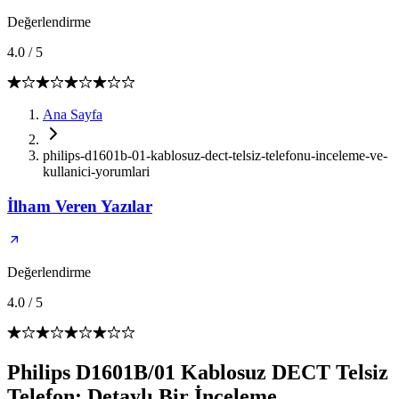
Değerlendirme
4.0
/
5
Ana Sayfa
philips-d1601b-01-kablosuz-dect-telsiz-telefonu-inceleme-ve-
kullanici-yorumlari
İlham Veren Yazılar
Değerlendirme
4.0
/
5
Philips D1601B/01 Kablosuz DECT Telsiz
Telefon: Detaylı Bir İnceleme