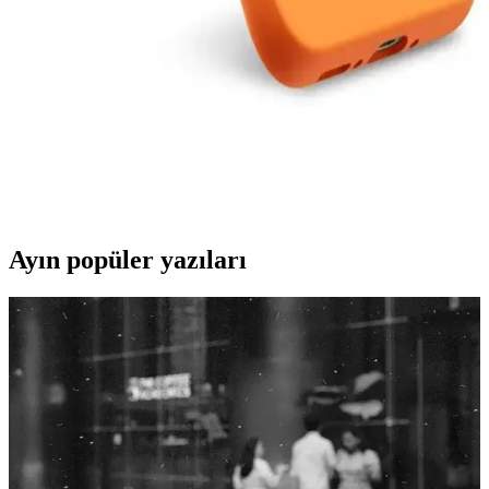
geniş ekran, güçlü işlemci ve uzun batarya ömrü ile günlük kullanım
ve hafif oyunlar için ideal seçenekler sunuyor.
Samsung A54 için Silikon Kadife Kılıf: Koruma ve
Estetiğin Birleşimi
Samsung A54 için tasarlanan silikon kadife kılıflar, estetik ve
dayanıklılığı bir arada sunar. Çizilmelere ve darbelere karşı koruma
sağlar, kaymayı önler ve kişisel tarzı yansıtan renk seçenekleriyle
kullanımı kolaydır.
Ayın popüler yazıları