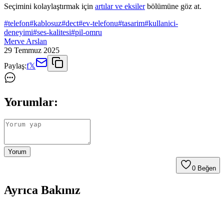
Seçimini kolaylaştırmak için
artılar ve eksiler
bölümüne göz at.
#
telefon
#
kablosuz
#
dect
#
ev-telefonu
#
tasarim
#
kullanici-
deneyimi
#
ses-kalitesi
#
pil-omru
Merve Arslan
29 Temmuz 2025
Paylaş:
f
𝕏
Yorumlar:
Yorum
0
Beğen
Ayrıca Bakınız
En İyi Telefon Markaları ve Kullanım Amacına