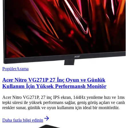
Popüler
Arama
Acer Nitro VG271P 27 İnç Oyun ve Günlük
Kullanım İçin Yüksek Performanslı Monitör
Acer Nitro VG271P, 27 inç IPS ekran, 144Hz yenileme hızı ve 1ms
tepki süresi ile yüksek performans sağlar, geniş görüş açıları ve canlı
renkler sunar, günlük ve oyun kullanımı için ideal bir monitördür.
Daha fazla bilgi edinin