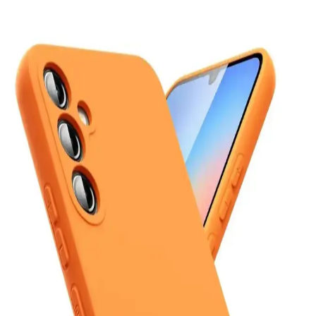
Göre Doğru Tercihler
Telefon markası seçimi kullanım alışkanlıklarına göre değişir. iPhone
uzun destek ve seyahat avantajı sunarken, Samsung özelleştirme ve
çok yönlülük sağlar. Diğer markalar performans ve fiyat dengesi
sunar.
Mediamarkt Kayseri'de Geniş Telefon Aksesuarları
Seçenekleri ve Ürün Çeşitleri
Mediamarkt Kayseri, geniş ürün yelpazesiyle telefon aksesuarları
sunuyor. Şarj kabloları, kılıflar, ekran koruyucuları ve kulaklıklar
gibi çeşitli ürünlerle telefonlarınızı koruyun ve kişiselleştirin.
Kişisel Kullanım İçin En Uygun Akıllı Telefon Seçimi
Güncel Kriterler ve Modeller
Kişisel kullanım için en uygun telefonu seçmek için güncel kriterler
ve modeller hakkında detaylı bilgi, karşılaştırma platformlarının
önemi ve seçim ipuçları içerir.
Poco Telefonların Özellikleri ve Kullanıcı
Deneyimleri Analizi