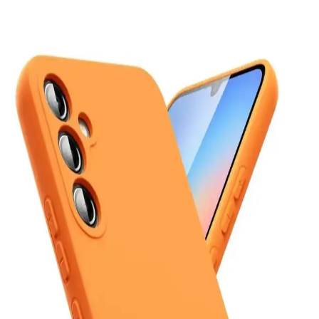
Göre Doğru Tercihler
Telefon markası seçimi kullanım alışkanlıklarına göre değişir. iPhone
uzun destek ve seyahat avantajı sunarken, Samsung özelleştirme ve
çok yönlülük sağlar. Diğer markalar performans ve fiyat dengesi
sunar.
Mediamarkt Kayseri'de Geniş Telefon Aksesuarları
Seçenekleri ve Ürün Çeşitleri
Mediamarkt Kayseri, geniş ürün yelpazesiyle telefon aksesuarları
sunuyor. Şarj kabloları, kılıflar, ekran koruyucuları ve kulaklıklar
gibi çeşitli ürünlerle telefonlarınızı koruyun ve kişiselleştirin.
Kişisel Kullanım İçin En Uygun Akıllı Telefon Seçimi
Güncel Kriterler ve Modeller
Kişisel kullanım için en uygun telefonu seçmek için güncel kriterler
ve modeller hakkında detaylı bilgi, karşılaştırma platformlarının
önemi ve seçim ipuçları içerir.
Poco Telefonların Özellikleri ve Kullanıcı
Deneyimleri Analizi