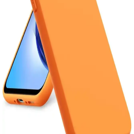
Poco telefonlar, güçlü işlemci, yüksek RAM, geniş depolama,
kaliteli ekran ve gelişmiş kamera özellikleriyle kullanıcıların ilgisini
çekiyor. Batarya ve yazılım desteğiyle de öne çıkıyor.
Galaxy A12 ve A36 Modellerinin Boyutları ve
Kullanım İçin En Uygun Seçenekler
Galaxy A12 ve A36 modellerinin boyutları hakkında detaylar,
kullanım alışkanlıklarına uygun telefon seçimi için önemli kriterler
ve öneriler içerir.
8000 mAh Kapasiteli Telefon Bataryası: Uzun Süreli
Kullanım ve Teknolojik Özellikler
8000 mAh batarya, uzun kullanım ve yüksek performans sağlar.
Teknolojik gelişmelerle optimize edilen bu bataryalar, taşınabilirlik
ve hızlı şarj özellikleriyle öne çıkar.
Samsung'un Uygun Fiyatlı ve Performanslı Orta
Segment Akıllı Telefon Modelleri
Samsung'un uygun fiyatlı ve performanslı orta segment telefonları,