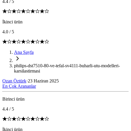
4.4
/
5
İkinci ürün
4.0
/
5
Ana Sayfa
philips-dst7510-80-ve-tefal-sv4111-buharli-utu-modelleri-
karsilastirmasi
Ozan Öztürk
·
23 Haziran 2025
En Çok Arananlar
Birinci ürün
4.4
/
5
İkinci ürün