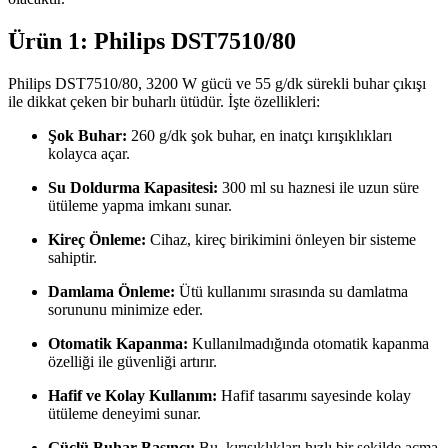
Ürün 1: Philips DST7510/80
Philips DST7510/80, 3200 W gücü ve 55 g/dk sürekli buhar çıkışı
ile dikkat çeken bir buharlı ütüdür. İşte özellikleri:
Şok Buhar:
260 g/dk şok buhar, en inatçı kırışıklıkları
kolayca açar.
Su Doldurma Kapasitesi:
300 ml su haznesi ile uzun süre
ütüleme yapma imkanı sunar.
Kireç Önleme:
Cihaz, kireç birikimini önleyen bir sisteme
sahiptir.
Damlama Önleme:
Ütü kullanımı sırasında su damlatma
sorununu minimize eder.
Otomatik Kapanma:
Kullanılmadığında otomatik kapanma
özelliği ile güvenliği artırır.
Hafif ve Kolay Kullanım:
Hafif tasarımı sayesinde kolay
ütüleme deneyimi sunar.
Güçlü Buhar Basıncı:
Bu, kırışıklıkları hızlı bir şekilde açma