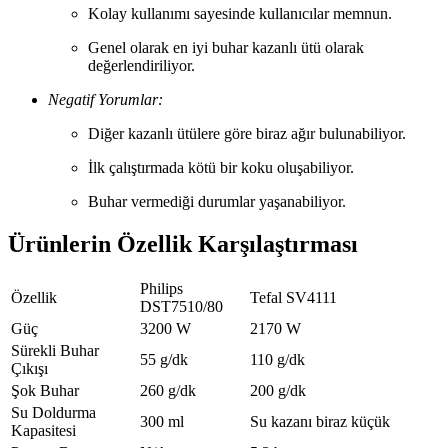
Kolay kullanımı sayesinde kullanıcılar memnun.
Genel olarak en iyi buhar kazanlı ütü olarak
değerlendiriliyor.
Negatif Yorumlar:
Diğer kazanlı ütülere göre biraz ağır bulunabiliyor.
İlk çalıştırmada kötü bir koku oluşabiliyor.
Buhar vermediği durumlar yaşanabiliyor.
Ürünlerin Özellik Karşılaştırması
Philips
Özellik
Tefal SV4111
DST7510/80
Güç
3200 W
2170 W
Sürekli Buhar
55 g/dk
110 g/dk
Çıkışı
Şok Buhar
260 g/dk
200 g/dk
Su Doldurma
300 ml
Su kazanı biraz küçük
Kapasitesi