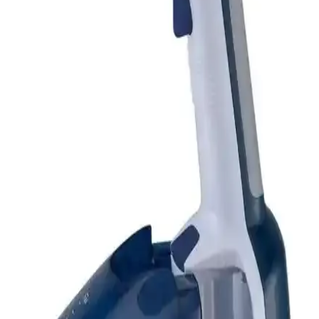
Buharlı Ütü Karşılaştırması: Philips GC3929/64 ve
Tefal FV8064 Performans Analizi
Philips GC3929/64 ve Tefal FV8064 modellerinin güç, buhar çıkışı
ve kullanım özellikleri karşılaştırılarak, kullanıcı memnuniyeti ve
performans detayları özetleniyor.
Grundig ST 6150 L ve Xiaomi Portatif Buharlı
Steamer Karşılaştırması
Grundig ST 6150 L ve Xiaomi Portatif Steamer modellerinin
özellikleri, kullanıcı yorumları ve karşılaştırması. Hangi ürün
ihtiyaçlarınıza uygun olduğunu belirlemenize yardımcı olur.
Grundig ST 7950 1600W Buharlı Ütü: Güçlü
Performans ve Kullanım Kolaylığı
Grundig ST 7950 1600W buharlı ütü, yüksek performans, dayanıklı
seramik taban ve pratik özellikleriyle kıyafetlerinizi zahmetsizce
ütülemenizi sağlar.
Tefal ve Philips Buharlı Ütülerinin Karşılaştırması: