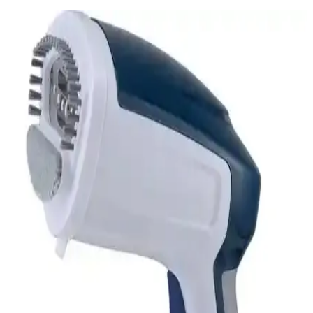
Schafer Glatt Buharlı Ütü İncelemesi: Güçlü
Performans ve Kullanım Özellikleri
Schafer Glatt Buharlı Ütü, 2200 watt gücü, seramik tabanı ve
gelişmiş özellikleriyle etkili ve güvenilir ütüleme sağlar, farklı
kumaşlara uygun ayarlarla kullanımı kolaylaştırır.
Buharlı Ütü Karşılaştırması: Philips 8000 ve Tefal
Ultimate Power Özellikleri ve Farkları
Philips 8000 ve Tefal Ultimate Power buharlı ütüler, yüksek buhar
gücü ve kullanım kolaylığıyla öne çıkar. Ev ve profesyonel kullanım
ihtiyaçlarına göre farklı avantajlar sunar.
Fakir Mercure ve Spring Buharlı Ütü
Karşılaştırması Ürün Özellikleri ve Performans
Analizi
İki Fakir buharlı ütü detaylı karşılaştırmasıyla güç, taban malzemesi,
buhar özellikleri ve kullanıcı yorumları analiz edilerek en uygun
seçeneği belirleyin.