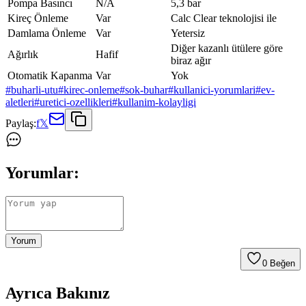
Pompa Basıncı
N/A
5,3 bar
Kireç Önleme
Var
Calc Clear teknolojisi ile
Damlama Önleme
Var
Yetersiz
Diğer kazanlı ütülere göre
Ağırlık
Hafif
biraz ağır
Otomatik Kapanma
Var
Yok
#
buharli-utu
#
kirec-onleme
#
sok-buhar
#
kullanici-yorumlari
#
ev-
aletleri
#
uretici-ozellikleri
#
kullanim-kolayligi
Paylaş:
f
𝕏
Yorumlar:
Yorum
0
Beğen
Ayrıca Bakınız