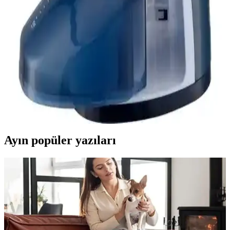
Performans, Dayanıklılık ve Kullanıcı Tercihleri
Tefal ve Philips markalarının buhar teknolojisi, dayanıklılığı ve
kullanım kolaylığı açısından karşılaştırması. Hangi ütü modelinin
ihtiyaçlarınıza uygun olduğunu öğrenin.
Sinbo 1500 W Buharlı Ütü: Güçlü ve Güvenli
Kıyafet Ütüleme Çözümü
Sinbo 1500 W buharlı ütü, geniş su haznesi, otomatik kapanma ve
yüksek buhar gücü ile pratik ve güvenli kıyafet ütüleme sağlar.
Modern tasarımıyla günlük kullanımda tercih edilir.
Ayın popüler yazıları