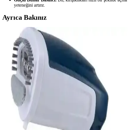
yeteneğini artırır.
Ayrıca Bakınız
Schafer Glatt Buharlı Ütü İncelemesi: Güçlü
Performans ve Kullanım Özellikleri
Schafer Glatt Buharlı Ütü, 2200 watt gücü, seramik tabanı ve
gelişmiş özellikleriyle etkili ve güvenilir ütüleme sağlar, farklı
kumaşlara uygun ayarlarla kullanımı kolaylaştırır.
Buharlı Ütü Karşılaştırması: Philips 8000 ve Tefal
Ultimate Power Özellikleri ve Farkları
Philips 8000 ve Tefal Ultimate Power buharlı ütüler, yüksek buhar
gücü ve kullanım kolaylığıyla öne çıkar. Ev ve profesyonel kullanım
ihtiyaçlarına göre farklı avantajlar sunar.
Fakir Mercure ve Spring Buharlı Ütü
Karşılaştırması Ürün Özellikleri ve Performans
Analizi