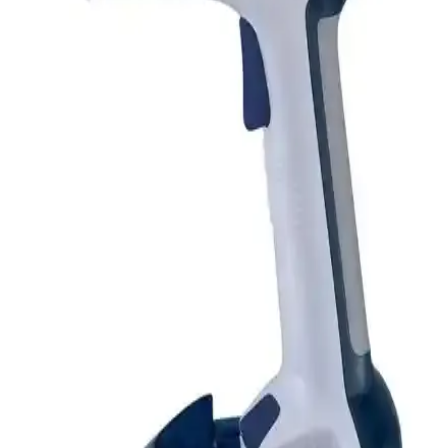
İki Fakir buharlı ütü detaylı karşılaştırmasıyla güç, taban malzemesi,
buhar özellikleri ve kullanıcı yorumları analiz edilerek en uygun
seçeneği belirleyin.
Buharlı Ütü Karşılaştırması: Philips GC3929/64 ve
Tefal FV8064 Performans Analizi
Philips GC3929/64 ve Tefal FV8064 modellerinin güç, buhar çıkışı
ve kullanım özellikleri karşılaştırılarak, kullanıcı memnuniyeti ve
performans detayları özetleniyor.
Grundig ST 6150 L ve Xiaomi Portatif Buharlı
Steamer Karşılaştırması
Grundig ST 6150 L ve Xiaomi Portatif Steamer modellerinin
özellikleri, kullanıcı yorumları ve karşılaştırması. Hangi ürün
ihtiyaçlarınıza uygun olduğunu belirlemenize yardımcı olur.
Grundig ST 7950 1600W Buharlı Ütü: Güçlü
Performans ve Kullanım Kolaylığı
Grundig ST 7950 1600W buharlı ütü, yüksek performans, dayanıklı