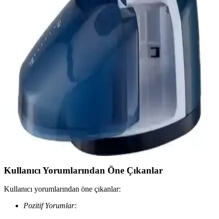
seramik taban ve pratik özellikleriyle kıyafetlerinizi zahmetsizce
ütülemenizi sağlar.
Tefal ve Philips Buharlı Ütülerinin Karşılaştırması:
Performans, Dayanıklılık ve Kullanıcı Tercihleri
Tefal ve Philips markalarının buhar teknolojisi, dayanıklılığı ve
kullanım kolaylığı açısından karşılaştırması. Hangi ütü modelinin
ihtiyaçlarınıza uygun olduğunu öğrenin.
Sinbo 1500 W Buharlı Ütü: Güçlü ve Güvenli
Kıyafet Ütüleme Çözümü
Sinbo 1500 W buharlı ütü, geniş su haznesi, otomatik kapanma ve
yüksek buhar gücü ile pratik ve güvenli kıyafet ütüleme sağlar.
Modern tasarımıyla günlük kullanımda tercih edilir.
Kullanıcı Yorumlarından Öne Çıkanlar
Kullanıcı yorumlarından öne çıkanlar:
Pozitif Yorumlar: