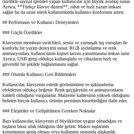
özellikle sayısal işlemler yapan kullanıcılar için büyük avantaj sunar.
Ayrıca, **Türkçe klavye düzeni**, rahat ve hızlı yazım imkanı
sağlar bu da uzun süreli kullanımlarda kullanıcı konforunu artırır.
## Performans ve Kullanıcı Deneyimleri
### Güçlü Özellikler
Klavyenin membran switchleri, sessiz ve yumuşak tuş vuruşları ile
konforlu bir yazım deneyimi sunar. RGB aydınlatma ve renk
animasyonları, kullanıcıların kişisel tarzını yansıtmasına imkan tanır.
Ayrıca, USB girişi oldukça kullanışlıdır ve cihazların hızlı ve
güvenilir bir şekilde bağlanmasını sağlar.
### Olumlu Kullanıcı Geri Bildirimleri
Kullanıcılar, klavyenin estetik görünümünü ve ışıklandırma
efektlerini oldukça beğenir. Renk geçişlerinin ve animasyonların
kaliteli olduğunu vurgularlar. Malzeme kalitesinin yüksek olduğunu
belirten birçok kullanıcı, ürünün premium hissettirdiğini ifade eder.
### Eleştiriler ve Geliştirilmesi Gereken Noktalar
Bazı kullanıcılar, klavyenin el büyüklerine uygun olmadığını ve
tuşların biraz ufak olduğunu dile getirir. Makro tuşlarının
konumunun geniş olması veya kullanımı sırasında alışkanlık