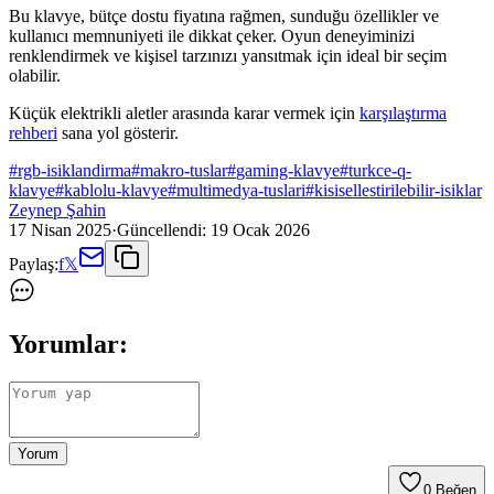
Bu klavye, bütçe dostu fiyatına rağmen, sunduğu özellikler ve
kullanıcı memnuniyeti ile dikkat çeker. Oyun deneyiminizi
renklendirmek ve kişisel tarzınızı yansıtmak için ideal bir seçim
olabilir.
Küçük elektrikli aletler arasında karar vermek için
karşılaştırma
rehberi
sana yol gösterir.
#
rgb-isiklandirma
#
makro-tuslar
#
gaming-klavye
#
turkce-q-
klavye
#
kablolu-klavye
#
multimedya-tuslari
#
kisisellestirilebilir-isiklar
Zeynep Şahin
17 Nisan 2025
·
Güncellendi:
19 Ocak 2026
Paylaş:
f
𝕏
Yorumlar:
Yorum
0
Beğen