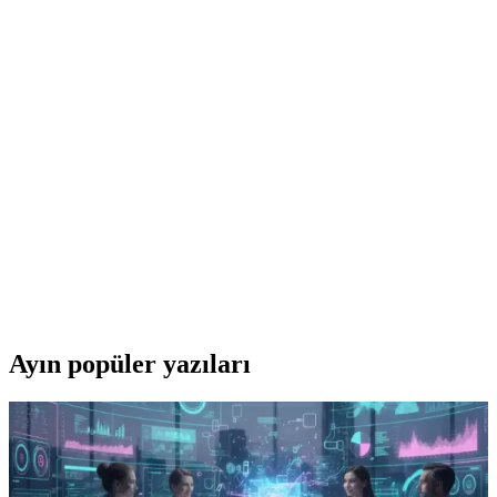
Claw's Spectrum K1 ve Everest KB-73M Mini
Klavye Karşılaştırması
Claw's Spectrum K1 ve Everest KB-73M, farklı özellikleri ve
tasarımlarıyla öne çıkan mini oyun klavyeleri. Bu karşılaştırma,
kullanım alanları ve kullanıcı memnuniyetine odaklanıyor.
Claw's Spectrum K1 ve Hytech HKM-X86
Karşılaştırması: Özellikler ve Kullanıcı Yorumları
Claw's Spectrum K1 ve Hytech HKM-X86, farklı özellikleriyle öne
çıkan oyun klavyeleri. Spectrum K1 yüksek malzeme kalitesi ve
sesle kontrol sunarken, HKM-X86 gökkuşağı renkleri ve uygun
fiyatıyla dikkat çekiyor.
Ayın popüler yazıları