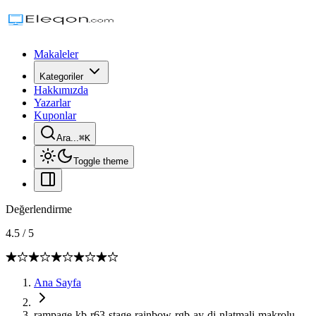
Makaleler
Kategoriler
Hakkımızda
Yazarlar
Kuponlar
Ara...
⌘
K
Toggle theme
Değerlendirme
4.5
/
5
Ana Sayfa
rampage-kb-r63-stage-rainbow-rgb-ay-di-nlatmali-makrolu-