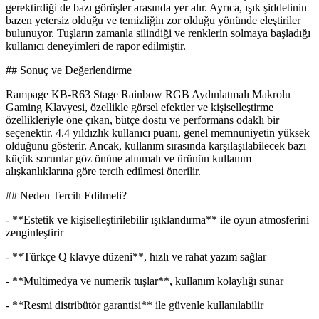
gerektirdiği de bazı görüşler arasında yer alır. Ayrıca, ışık şiddetinin
bazen yetersiz olduğu ve temizliğin zor olduğu yönünde eleştiriler
bulunuyor. Tuşların zamanla silindiği ve renklerin solmaya başladığı
kullanıcı deneyimleri de rapor edilmiştir.
## Sonuç ve Değerlendirme
Rampage KB-R63 Stage Rainbow RGB Aydınlatmalı Makrolu
Gaming Klavyesi, özellikle görsel efektler ve kişiselleştirme
özellikleriyle öne çıkan, bütçe dostu ve performans odaklı bir
seçenektir. 4.4 yıldızlık kullanıcı puanı, genel memnuniyetin yüksek
olduğunu gösterir. Ancak, kullanım sırasında karşılaşılabilecek bazı
küçük sorunlar göz önüne alınmalı ve ürünün kullanım
alışkanlıklarına göre tercih edilmesi önerilir.
## Neden Tercih Edilmeli?
- **Estetik ve kişiselleştirilebilir ışıklandırma** ile oyun atmosferini
zenginleştirir
- **Türkçe Q klavye düzeni**, hızlı ve rahat yazım sağlar
- **Multimedya ve numerik tuşlar**, kullanım kolaylığı sunar
- **Resmi distribütör garantisi** ile güvenle kullanılabilir