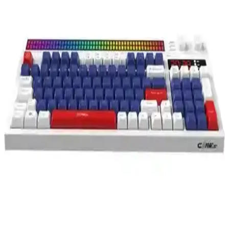
karşılaştırmasında DPI, bağlantı, ergonomi ve pil ömrü gibi önemli
özellikler detaylı inceleniyor.
Gamepower Eva 5 60M Mekanik Red Switch
Türkçe Q 88 Tuş USB Gaming Klavye İncelemesi
Gamepower Eva 5 60M mekanik Red Switch klavye, dayanıklı
tasarımı ve yüksek performansıyla öne çıkıyor. RGB ışıklandırma,
kompakt tasarım ve Türkçe Q dizilimi ile oyun ve çalışma
deneyimini artırıyor.
Attack Shark X3 Superlight Kablosuz Oyuncu
Mouse Yüksek Performans ve Ergonomik Tasarım
Attack Shark X3 Superlight, 26000 DPI sensör, hafif tasarım ve
uzun pil ömrü ile oyunculara üstün performans ve konfor sunar.
Kablosuz bağlantı ve kişiselleştirilebilir RGB efektleriyle öne çıkar.
İki Popüler Kedi Temalı Kulaklık Modelinin Detaylı
Karşılaştırması
İki farklı kedi temalı kablosuz kulaklık modelinin tasarım, pil ömrü
ve ses kalitesi gibi özellikleri detaylı karşılaştırması.