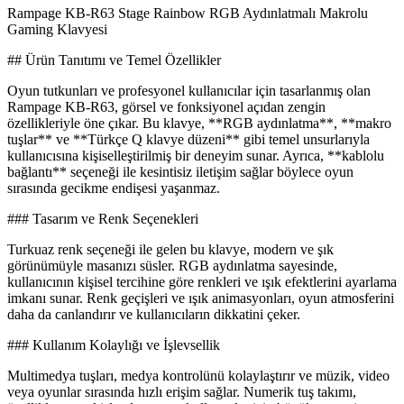
Rampage KB-R63 Stage Rainbow RGB Aydınlatmalı Makrolu
Gaming Klavyesi
## Ürün Tanıtımı ve Temel Özellikler
Oyun tutkunları ve profesyonel kullanıcılar için tasarlanmış olan
Rampage KB-R63, görsel ve fonksiyonel açıdan zengin
özellikleriyle öne çıkar. Bu klavye, **RGB aydınlatma**, **makro
tuşlar** ve **Türkçe Q klavye düzeni** gibi temel unsurlarıyla
kullanıcısına kişiselleştirilmiş bir deneyim sunar. Ayrıca, **kablolu
bağlantı** seçeneği ile kesintisiz iletişim sağlar böylece oyun
sırasında gecikme endişesi yaşanmaz.
### Tasarım ve Renk Seçenekleri
Turkuaz renk seçeneği ile gelen bu klavye, modern ve şık
görünümüyle masanızı süsler. RGB aydınlatma sayesinde,
kullanıcının kişisel tercihine göre renkleri ve ışık efektlerini ayarlama
imkanı sunar. Renk geçişleri ve ışık animasyonları, oyun atmosferini
daha da canlandırır ve kullanıcıların dikkatini çeker.
### Kullanım Kolaylığı ve İşlevsellik
Multimedya tuşları, medya kontrolünü kolaylaştırır ve müzik, video
veya oyunlar sırasında hızlı erişim sağlar. Numerik tuş takımı,