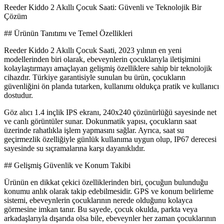
Reeder Kiddo 2 Akıllı Çocuk Saati: Güvenli ve Teknolojik Bir
Çözüm
## Ürünün Tanıtımı ve Temel Özellikleri
Reeder Kiddo 2 Akıllı Çocuk Saati, 2023 yılının en yeni
modellerinden biri olarak, ebeveynlerin çocuklarıyla iletişimini
kolaylaştırmayı amaçlayan gelişmiş özelliklere sahip bir teknolojik
cihazdır. Türkiye garantisiyle sunulan bu ürün, çocukların
güvenliğini ön planda tutarken, kullanımı oldukça pratik ve kullanıcı
dostudur.
Göz alıcı 1.4 inçlik IPS ekranı, 240x240 çözünürlüğü sayesinde net
ve canlı görüntüler sunar. Dokunmatik yapısı, çocukların saat
üzerinde rahatlıkla işlem yapmasını sağlar. Ayrıca, saat su
geçirmezlik özelliğiyle günlük kullanıma uygun olup, IP67 derecesi
sayesinde su sıçramalarına karşı dayanıklıdır.
## Gelişmiş Güvenlik ve Konum Takibi
Ürünün en dikkat çekici özelliklerinden biri, çocuğun bulunduğu
konumu anlık olarak takip edebilmesidir. GPS ve konum belirleme
sistemi, ebeveynlerin çocuklarının nerede olduğunu kolayca
görmesine imkan tanır. Bu sayede, çocuk okulda, parkta veya
arkadaşlarıyla dışarıda olsa bile, ebeveynler her zaman çocuklarının