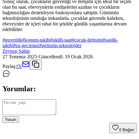
Sonuç olarak, çocukların güvenliği ve iletişimi için ideal bir seçim
olan bu saat, ebeveynlerin endişelerini azaltan ve çocukların
bağımsızlığını destekleyen fonksiyonlara sahiptir. Günümüz
teknolojisinin sunduğu imkanlarla, çocuklar güvende kalırken,
ebeveynler de içleri rahat bir şekilde günlük yaşamlarına devam
edebilirler.
#
guvenlik
#
konum-takibi
#
akilli-saat
#
cocuk-iletisimi
#
saglik-
takibi
#
su-gecirmez
#
gelismis-teknolojiler
Zeynep Şahin
27 Temmuz 2025
·
Güncellendi:
19 Ocak 2026
Paylaş:
f
𝕏
Yorumlar:
Yorum
0
Beğen