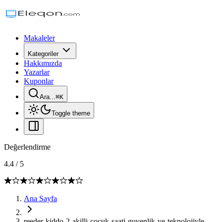
Makaleler
Kategoriler
Hakkımızda
Yazarlar
Kuponlar
Ara...
⌘
K
Toggle theme
Değerlendirme
4.4
/
5
Ana Sayfa
reeder-kiddo-2-akilli-cocuk-saati-guvenlik-ve-teknolojiyle-