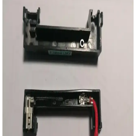
Karşılaşılan Teknik Sorunlar
Multimetrelerde standart 9V pil yerine şarjlı batarya kullanımı teknik
ve güvenlik sorunları doğurabilir. Step-up dönüştürücü ve koruma
devreleriyle ilgili problemler ölçüm doğruluğunu etkiler.
UCLA'nın Modernize Ettiği Nikel-Demir Piller
Güneş Enerjisi Depolamada Yeni Çözümler Sunuyor
UCLA araştırmacıları, Edison'un nikel-demir pilini modernize
ederek güneş enerjisi depolamada dayanıklı, güvenli ve ekonomik
bir çözüm sundu. Bu teknoloji ev ve şebeke ölçeğinde yenilenebilir
enerji depolamayı destekliyor.
Çoklu Cihazlar İçin Hızlı ve Güvenli Şarj İstasyonu
Seçimi: Teknik Özellikler ve Marka İncelemesi
Çoklu cihazlar için hızlı şarj ve güvenlik özelliklerine sahip şarj
istasyonları, USB-C PD ve Quick Charge teknolojileri ile cihazların
pil ömrünü koruyarak verimli şarj sağlar. Anker, Ugreen ve Satechi
öne çıkan markalardır.
LED Güvenlik Feneri Tasarımı: Basit, Taşınabilir ve