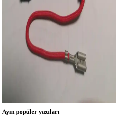
Enerji Verimli LED Flaşör Devresi
Basit transistörlü LED flaşör devresi, taşınabilirliği ve enerji
verimliliği ile acil durumlarda görünürlüğü artırır. Tasarımda SMD
bileşenler ve Li-Ion pil kullanımı öne çıkar.
Manyetik Gizleme Teknolojisi: Askeri, Tıbbi ve Uzay
Uygulamalarıyla Geleceğin Mühendisliği
Manyetik gizleme teknolojisi, manyetik alanların algılanmasını
engelleyerek tıbbi güvenlik ve askeri koruma sağlar. Gelecekte uzay
yolculuğu ve enerji kalkanlarında kritik rol oynayabilir.
Mikrodalga Fırınlarda Yüksek Voltajlı Plastik
Sigortaların Teknik Özellikleri ve İşleyişi
Mikrodalga fırınlarda kullanılan yüksek voltajlı plastik sigortalar,
700 mA hızlı açma akımı ve 5 kV gerilim dayanımı ile aşırı akım ve
yüksek voltaj koşullarında devreyi korur. Plastik gövdeleri yangına
karşı dirençlidir.
Ayın popüler yazıları