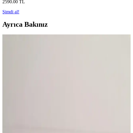
2590
.00
TL
Şimdi al!
Ayrıca Bakınız
Fırın Rezistanslarında İzolasyon ve Kablolama
Durumu: Normal Mi ve Nelere Dikkat Edilmeli?
Fırın rezistanslarının çevresindeki izolasyonun renk değişimi ve hafif
yanık izleri normaldir. Eleman değişiminde bağlantıların sağlamlığı
ve izolasyonun bütünlüğü önemlidir.
Maytag Bulaşık Makinesi Elektriksel Sorunları:
Yanık Kablo ve Onarım Yöntemleri
Maytag bulaşık makinesinde yanık plastik kokusu ve kablo hasarları
genellikle gevşek elektrik bağlantılarından kaynaklanır. Doğru
onarım için hasarlı kabloların ve terminal bloğunun değiştirilmesi
gerekir.
Multimetrelerde Şarjlı Batarya Kullanımı ve