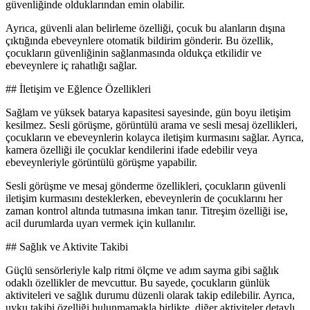
güvenliğinde olduklarından emin olabilir.
Ayrıca, güvenli alan belirleme özelliği, çocuk bu alanların dışına
çıktığında ebeveynlere otomatik bildirim gönderir. Bu özellik,
çocukların güvenliğinin sağlanmasında oldukça etkilidir ve
ebeveynlere iç rahatlığı sağlar.
## İletişim ve Eğlence Özellikleri
Sağlam ve yüksek batarya kapasitesi sayesinde, gün boyu iletişim
kesilmez. Sesli görüşme, görüntülü arama ve sesli mesaj özellikleri,
çocukların ve ebeveynlerin kolayca iletişim kurmasını sağlar. Ayrıca,
kamera özelliği ile çocuklar kendilerini ifade edebilir veya
ebeveynleriyle görüntülü görüşme yapabilir.
Sesli görüşme ve mesaj gönderme özellikleri, çocukların güvenli
iletişim kurmasını desteklerken, ebeveynlerin de çocuklarını her
zaman kontrol altında tutmasına imkan tanır. Titreşim özelliği ise,
acil durumlarda uyarı vermek için kullanılır.
## Sağlık ve Aktivite Takibi
Güçlü sensörleriyle kalp ritmi ölçme ve adım sayma gibi sağlık
odaklı özellikler de mevcuttur. Bu sayede, çocukların günlük
aktiviteleri ve sağlık durumu düzenli olarak takip edilebilir. Ayrıca,
uyku takibi özelliği bulunmamakla birlikte, diğer aktiviteler detaylı