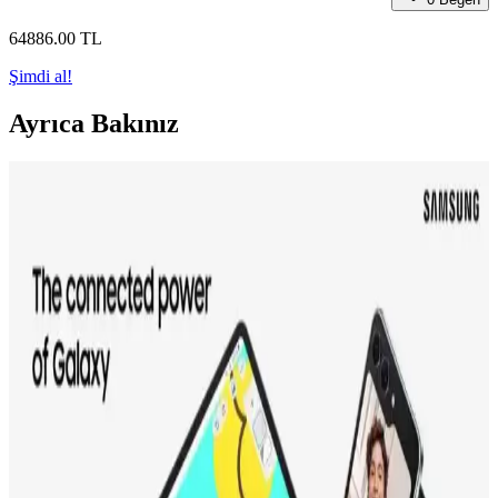
64886
.00
TL
Şimdi al!
Ayrıca Bakınız
Samsung 75DU8000 4K Ultra HD Televizyonu:
Geniş Ekran ve Yüksek Çözünürlük Özellikleriyle
Modern Evler İçin Uygun
Samsung 75DU8000, 75 inç 4K Ultra HD ekranıyla detaylı ve canlı
görüntüler sunar. Modern tasarımı ve akıllı özellikleriyle ev
eğlencesini yeni seviyeye taşır.
Akıllı Ultra HD Televizyonlar: Yüksek Çözünürlük
ve Akıllı Özellikler Rehberi
Akıllı Ultra HD televizyonlar, yüksek çözünürlük ve entegre akıllı
özellikleriyle evde eğlenceyi yeni seviyeye taşıyor. Geniş içerik
erişimi ve gelişmiş teknolojileriyle öne çıkıyor.