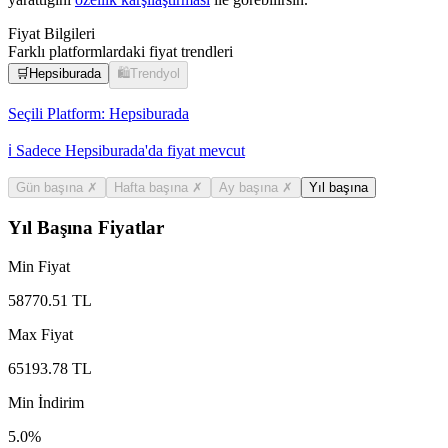
Fiyat Bilgileri
Farklı platformlardaki fiyat trendleri
🛒
Hepsiburada
🛍️
Trendyol
Seçili Platform:
Hepsiburada
ℹ️ Sadece Hepsiburada'da fiyat mevcut
Gün başına
✗
Hafta başına
✗
Ay başına
✗
Yıl başına
Yıl Başına Fiyatlar
Min Fiyat
58770.51
TL
Max Fiyat
65193.78
TL
Min İndirim
5.0
%