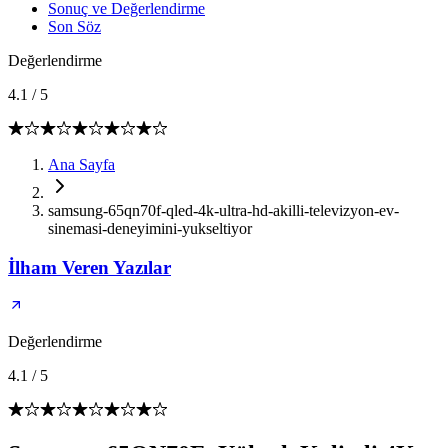
Sonuç ve Değerlendirme
Son Söz
Değerlendirme
4.1
/
5
Ana Sayfa
samsung-65qn70f-qled-4k-ultra-hd-akilli-televizyon-ev-
sinemasi-deneyimini-yukseltiyor
İlham Veren Yazılar
Değerlendirme
4.1
/
5