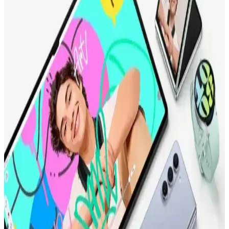
Samsung 75 İnç Akıllı Televizyonları: Geniş Ekran
ve Gelişmiş Özellikler
Samsung'un 75 inç akıllı televizyonları, yüksek çözünürlük ve
gelişmiş özellikleriyle evinizde sinema keyfi sunar. Akıllı platform
ve bağlantı seçenekleriyle kullanıcı deneyimini artırır.
Vestel Büyük Ekran Televizyon Modelleri ve
Karşılaştırması: Özellikler ve Kullanıcı Yorumları
Vestel’in çeşitli büyük ekran televizyon modelleri, 4K çözünürlük,
HDR ve akıllı özellikler ile yüksek görüntü kalitesi ve kullanım
kolaylığı sunar. Farklı boyutlar ve teknolojilerle ihtiyaçlara uygun
seçenekler mevcuttur.
75 inç 4K Ultra HD Televizyonlar: Büyük Ekran ve
Yüksek Çözünürlükle Ev Eğlencesi
75 inç 4K Ultra HD televizyonlar, geniş ekran ve yüksek
çözünürlükleriyle evde sinema ve oyun deneyimini artırır, detaylı
görüntü ve canlı renkler sağlar.
Ultimate RX 5000 Hareketli TV Aparatı: Modern