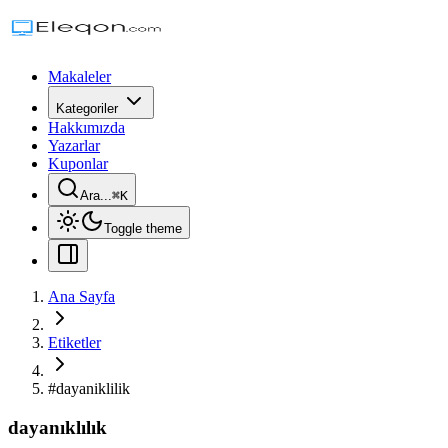
Makaleler
Kategoriler
Hakkımızda
Yazarlar
Kuponlar
Ara...
⌘
K
Toggle theme
Ana Sayfa
Etiketler
#
dayaniklilik
dayanıklılık