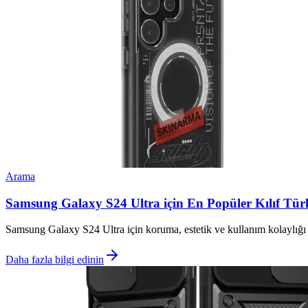
Arama
Samsung Galaxy S24 Ultra için En Popüler Kılıf Türler
Samsung Galaxy S24 Ultra için koruma, estetik ve kullanım kolaylığı sağ
Daha fazla bilgi edinin