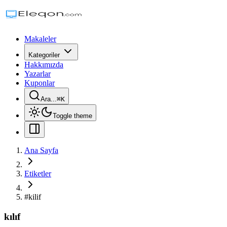
Makaleler
Kategoriler
Hakkımızda
Yazarlar
Kuponlar
Ara...
⌘
K
Toggle theme
Ana Sayfa
Etiketler
#
kilif
kılıf