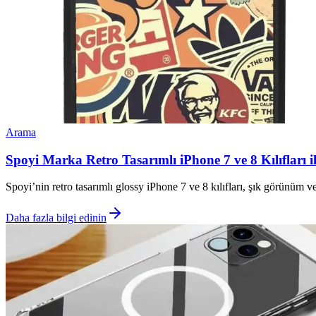
Arama
Spoyi Marka Retro Tasarımlı iPhone 7 ve 8 Kılıfları 
Spoyi’nin retro tasarımlı glossy iPhone 7 ve 8 kılıfları, şık görünüm ve
Daha fazla bilgi edinin