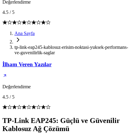
Değerlendirme
4.5
/
5
Ana Sayfa
tp-link-eap245-kablosuz-erisim-noktasi-yuksek-performans-
ve-guvenilirlik-saglar
İlham Veren Yazılar
Değerlendirme
4.5
/
5
TP-Link EAP245: Güçlü ve Güvenilir
Kablosuz Ağ Çözümü