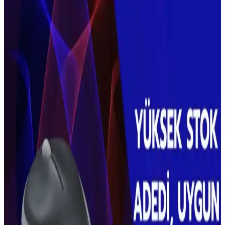
Dyson süpürgelerde arıza ve yedek parça sorunları kullanıcıları
alternatif markalara yönlendiriyor. Miele, Sebo, Shark ve Electrolux
gibi markalar dayanıklılık ve kullanım kolaylığı açısından farklı
özellikler sunuyor.
Kablosuz Dikey Süpürge Seçiminde Dayanıklılık,
Performans ve Öne Çıkan Modellerin İncelenmesi
Kablosuz dikey süpürgelerde batarya ömrü, yedek parça erişimi ve
düzenli bakımın önemi vurgulanıyor. Dyson, Miele ve Henry Quick
gibi modellerin avantajları ve dezavantajları detaylandırılıyor.
Shark Elektrikli Süpürgeler: Otomatik Yüzey
Algılama ve Müşteri Hizmetleri Değerlendirmesi
Shark kablosuz süpürgeler, otomatik toz boşaltma ve yüzey algılama
özellikleriyle öne çıkıyor. Müşteri hizmetleri esnek, ancak bazı
kullanıcılar motor arızalarında sorun yaşadı.
Kablosuz Klavye ve Mouse Setleri: Ergonomik ve
Taşınabilir Çalışma Çözümleri