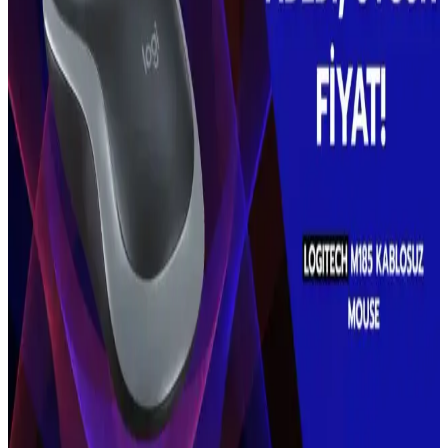
Kablolu setlere göre daha düzenli ve taşınabilir olan kablosuz klavye
ve mouse setleri, ergonomik tasarımları ve uzun pil ömrüyle
kullanıcıların ihtiyaçlarını karşılar. Bağlantı ve uyumluluk önemli
faktörlerdir.
Grundig VCP 7330 Şarjlı Kablosuz Süpürge: Hafif
ve Güçlü Temizlik Çözümü
Grundig VCP 7330 şarjlı süpürge, hafif tasarımı ve güçlü
performansıyla pratik temizlik sağlar. Uzun pil ömrü ve çeşitli
aksesuarlarıyla farklı yüzeylerde etkili kullanım sunar.
Kablosuz Klavye Seçenekleri: A4Tech FBK25 Q ve
LecoO Üzerinden Bir Değerlendirme
A4Tech FBK25 Q ve LecoO kablosuz klavyelerin temel özellikleri
ve kullanım alanları, kablosuz bağlantının avantajları ve
karşılaştırma detaylarıyla genel bir değerlendirme.
Yüzme ve Su Sporları İçin Suya Dayanıklı Kulaklık
Seçenekleri ve Kullanım İpuçları
Suya dayanıklı yüzme kulaklıkları, yüksek su geçirmezlik