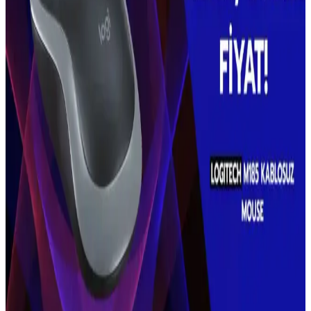
Kablolu setlere göre daha düzenli ve taşınabilir olan kablosuz klavye
ve mouse setleri, ergonomik tasarımları ve uzun pil ömrüyle
kullanıcıların ihtiyaçlarını karşılar. Bağlantı ve uyumluluk önemli
faktörlerdir.
Grundig VCP 7330 Şarjlı Kablosuz Süpürge: Hafif
ve Güçlü Temizlik Çözümü
Grundig VCP 7330 şarjlı süpürge, hafif tasarımı ve güçlü
performansıyla pratik temizlik sağlar. Uzun pil ömrü ve çeşitli
aksesuarlarıyla farklı yüzeylerde etkili kullanım sunar.
Kablosuz Klavye Seçenekleri: A4Tech FBK25 Q ve
LecoO Üzerinden Bir Değerlendirme
A4Tech FBK25 Q ve LecoO kablosuz klavyelerin temel özellikleri
ve kullanım alanları, kablosuz bağlantının avantajları ve
karşılaştırma detaylarıyla genel bir değerlendirme.
Yüzme ve Su Sporları İçin Suya Dayanıklı Kulaklık
Seçenekleri ve Kullanım İpuçları
Suya dayanıklı yüzme kulaklıkları, yüksek su geçirmezlik