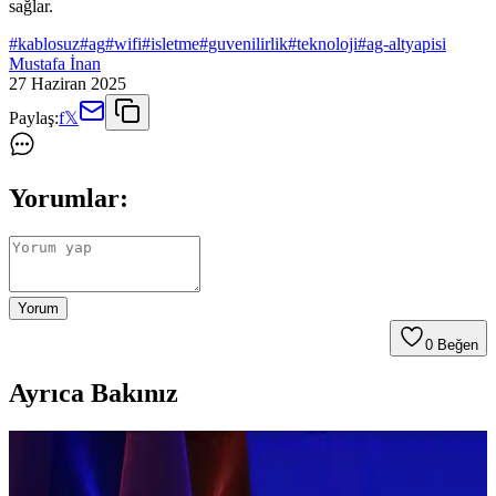
sağlar.
#
kablosuz
#
ag
#
wifi
#
isletme
#
guvenilirlik
#
teknoloji
#
ag-altyapisi
Mustafa İnan
27 Haziran 2025
Paylaş:
f
𝕏
Yorumlar:
Yorum
0
Beğen
Ayrıca Bakınız
Dyson ve Alternatif Elektrikli Süpürge Markalarının
Dayanıklılık ve Kullanım Değerlendirmesi