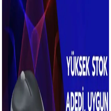
Dayanıklılık ve Kullanım Değerlendirmesi
Dyson süpürgelerde arıza ve yedek parça sorunları kullanıcıları
alternatif markalara yönlendiriyor. Miele, Sebo, Shark ve Electrolux
gibi markalar dayanıklılık ve kullanım kolaylığı açısından farklı
özellikler sunuyor.
Kablosuz Dikey Süpürge Seçiminde Dayanıklılık,
Performans ve Öne Çıkan Modellerin İncelenmesi
Kablosuz dikey süpürgelerde batarya ömrü, yedek parça erişimi ve
düzenli bakımın önemi vurgulanıyor. Dyson, Miele ve Henry Quick
gibi modellerin avantajları ve dezavantajları detaylandırılıyor.
Shark Elektrikli Süpürgeler: Otomatik Yüzey
Algılama ve Müşteri Hizmetleri Değerlendirmesi
Shark kablosuz süpürgeler, otomatik toz boşaltma ve yüzey algılama
özellikleriyle öne çıkıyor. Müşteri hizmetleri esnek, ancak bazı
kullanıcılar motor arızalarında sorun yaşadı.
Kablosuz Klavye ve Mouse Setleri: Ergonomik ve
Taşınabilir Çalışma Çözümleri