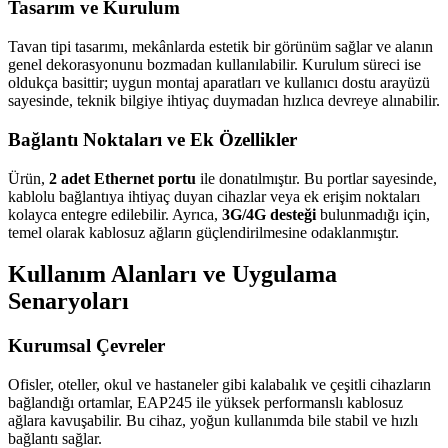
Tasarım ve Kurulum
Tavan tipi tasarımı, mekânlarda estetik bir görünüm sağlar ve alanın
genel dekorasyonunu bozmadan kullanılabilir. Kurulum süreci ise
oldukça basittir; uygun montaj aparatları ve kullanıcı dostu arayüzü
sayesinde, teknik bilgiye ihtiyaç duymadan hızlıca devreye alınabilir.
Bağlantı Noktaları ve Ek Özellikler
Ürün,
2 adet Ethernet portu
ile donatılmıştır. Bu portlar sayesinde,
kablolu bağlantıya ihtiyaç duyan cihazlar veya ek erişim noktaları
kolayca entegre edilebilir. Ayrıca,
3G/4G desteği
bulunmadığı için,
temel olarak kablosuz ağların güçlendirilmesine odaklanmıştır.
Kullanım Alanları ve Uygulama
Senaryoları
Kurumsal Çevreler
Ofisler, oteller, okul ve hastaneler gibi kalabalık ve çeşitli cihazların
bağlandığı ortamlar, EAP245 ile yüksek performanslı kablosuz
ağlara kavuşabilir. Bu cihaz, yoğun kullanımda bile stabil ve hızlı
bağlantı sağlar.