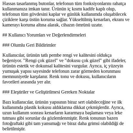
Hassas tasarlanmış butonlar, telefonun tüm fonksiyonlarını rahatça
kullanmanıza imkan tanır. Ürünün iç kısmı kadife kaplı olup,
telefonun tüm gövdesini kaplar ve günlük kullanımda oluşabilecek
çiziklere karşı üstün koruma sağlar. Yükseltilmiş kenarları, ekranı ve
kamerayı koruma altına alarak, cihazın ömrünü uzatır.
## Kullanıcı Yorumları ve Değerlendirmeleri
### Olumlu Geri Bildirimler
Kullanıcılar, ürünün tatlı pembe rengi ve kalitesini oldukça
beğeniyor. "Rengi çok güzel" ve "dokusu çok güzel" gibi ifadeler,
ürünün estetik ve dokunsal kalitesini vurgular. Ayrıca, iç yüzeyin
yumuşak yapısı sayesinde telefonun zarar görmeden korunması
memnuniyetle karşılanır. Renk tonu ve dokusu, kullanıcıların
favorileri arasında yer alır.
### Eleştiriler ve Geliştirilmesi Gereken Noktalar
Bazı kullanıcılar, ürünün yapısının biraz sert olabileceğine ve ilk
kullanımda plastik kokusu aldıklarına dikkat çekmişlerdir. Ayrıca,
uzun kullanım sonrası kenarların kararmaya başlaması veya leke
tutması gibi sorunlar da gözlemlenmiştir. Renk tonunun bazen
fotoğraftaki gibi tam yansımağı ve biraz daha grimsi olabildiği de
belirtilmiştir.