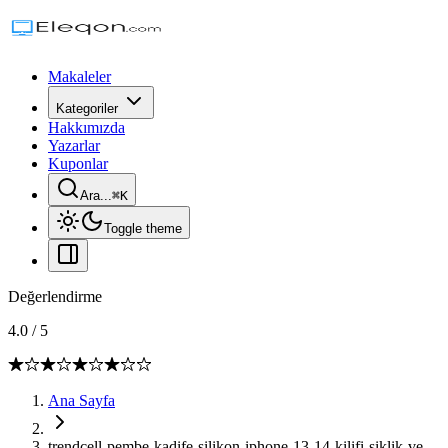
Makaleler
Kategoriler
Hakkımızda
Yazarlar
Kuponlar
Ara...
⌘
K
Toggle theme
Değerlendirme
4.0
/
5
Ana Sayfa
trendcell-pembe-kadife-silikon-iphone-13-14-kilifi-siklik-ve-