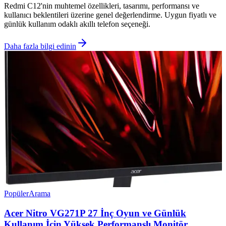
Redmi C12'nin muhtemel özellikleri, tasarımı, performansı ve
kullanıcı beklentileri üzerine genel değerlendirme. Uygun fiyatlı ve
günlük kullanım odaklı akıllı telefon seçeneği.
Daha fazla bilgi edinin
Popüler
Arama
Acer Nitro VG271P 27 İnç Oyun ve Günlük
Kullanım İçin Yüksek Performanslı Monitör