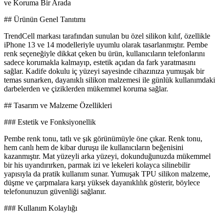
ve Koruma Bir Arada
## Ürünün Genel Tanıtımı
TrendCell markası tarafından sunulan bu özel silikon kılıf, özellikle
iPhone 13 ve 14 modelleriyle uyumlu olarak tasarlanmıştır. Pembe
renk seçeneğiyle dikkat çeken bu ürün, kullanıcıların telefonlarını
sadece korumakla kalmayıp, estetik açıdan da fark yaratmasını
sağlar. Kadife dokulu iç yüzeyi sayesinde cihazınıza yumuşak bir
temas sunarken, dayanıklı silikon malzemesi ile günlük kullanımdaki
darbelerden ve çiziklerden mükemmel koruma sağlar.
## Tasarım ve Malzeme Özellikleri
### Estetik ve Fonksiyonellik
Pembe renk tonu, tatlı ve şık görünümüyle öne çıkar. Renk tonu,
hem canlı hem de kibar duruşu ile kullanıcıların beğenisini
kazanmıştır. Mat yüzeyli arka yüzeyi, dokunduğunuzda mükemmel
bir his uyandırırken, parmak izi ve lekeleri kolayca silinebilir
yapısıyla da pratik kullanım sunar. Yumuşak TPU silikon malzeme,
düşme ve çarpmalara karşı yüksek dayanıklılık gösterir, böylece
telefonunuzun güvenliği sağlanır.
### Kullanım Kolaylığı