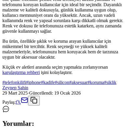
telefonunu koruyan kullanıcılar için ideal bir seçimdir. Dayanıklı
malzeme ve kaliteli dokusuyla, günlük kullanıma uygun olup,
kullanıcı memnuniyet oranı da yüksektir. Ancak, uzun vadeli
kullanımda renk ve yapısal sorunlara karşı dikkatli olmak gerekir.
Renk ve dokusu ile telefonunuza estetik katarken, aynı zamanda
güvenle kullanmayı sağlar.
Bu ürün, özellikle şıklık ve koruma arayan kullanıcılar için
mükemmel bir tercihtir. Renk seçeneği ve yüksek kaliteli
malzemeleriyle, telefonunuzu hem koruyacak hem de tarzınıza
uygun bir aksesuar olacaktır.
Küçük ev aletleri arasında seçim yapmakta zorlanıyorsan
karşılaştırma rehberi
işini kolaylaştırır.
#
telefonkilifi
#
iphone
#
kadife
#
silicon
#
aksesuar
#
koruma
#
siklik
Zeynep Şahin
29 Mart 2025
·
Güncellendi:
19 Ocak 2026
Paylaş:
f
𝕏
Yorumlar: