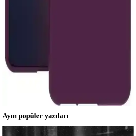
Yüzüklü kılıf, iPhone 7'yi korurken ergonomik tutuş sağlar, darbe ve
çizilmelere karşı dayanıklıdır, kamera ve düşme koruması sunar,
günlük kullanımda pratiklik ve güvenlik sağlar.
Samsung Galaxy A34 5G için Şeffaf Silikon Kılıf:
Koruma ve Estetik Birlikteliği
Samsung Galaxy A34 5G için tasarlanmış şeffaf silikon kılıf,
cihazınızı darbelerden korurken estetik görünümünü de korur, hafif
ve dayanıklıdır, kablosuz şarj uyumlu, düzenli temizlenmelidir.
Xiaomi 12T için Kamera Korumalı Silikon Arka
Kapak: Dayanıklı ve Estetik Koruma Çözümü
Xiaomi 12T için tasarlanmış silikon arka kapak, dayanıklı malzeme
ve kamera korumasıyla cihazınızı çizilmelere ve düşmelere karşı
korur, şık ve kullanışlı tasarımıyla öne çıkar.
Ayın popüler yazıları