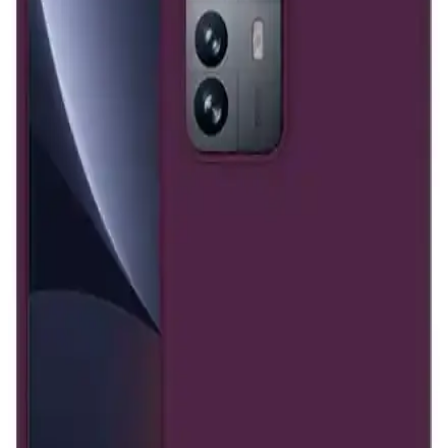
Galaxy S24 Ultra için En Uygun Kılıf Modelleri ve
Koruma Seçenekleri Analizi
Galaxy S24 Ultra telefonlar için dayanıklı, şeffaf ve darbe emici kılıf
seçenekleri ile cihazınızı koruyun ve şıklığını koruyun.
iPhone 13 ve 14 için en iyi koruyucu kılıf seçimleri
ve kullanım rehberi
iPhone 13 ve 14 modelleri için çeşitli kılıf seçenekleri, malzeme
avantajları ve seçim kriterleriyle telefonunuzu nasıl koruyacağınızı
anlatan rehber.
Samsung A32 için modern ve koruyucu telefon
kılıfları: tasarım ve fonksiyonellik uyumu
Samsung A32 için estetik ve dayanıklı kılıflar, modern tasarım ve
yüksek koruma özellikleriyle telefonunuzu şık ve güvende tutar.
iPhone 7 için yüzüklü kılıf: Güvenlik ve kullanım
konforunu artıran tasarım