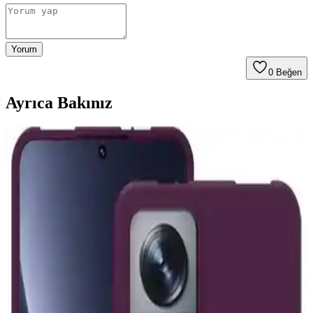
Yorum
0
Beğen
Ayrıca Bakınız
Işıldayan iPhone 11 Uyumlu Telefon Kılıfları:
Estetik ve Fonksiyonellik Bir Arada
Işıldayan iPhone 11 kılıfları, estetik ve koruma özellikleriyle öne
çıkar. LED ve parlak yüzeyler sayesinde düşük ışıkta dikkat çekici
görünüm sağlar, dayanıklı malzemeleriyle telefonunuzu korur.
iPhone 7 ve 8 İçin Güncel Trendler ve Kullanıcı
Tercihlerine Uygun Kılıf Seçenekleri
iPhone 7 ve 8 modelleri için tasarlanan şık ve dayanıklı kılıflar,
estetik ve fonksiyonelliği bir arada sunuyor. Güncel trendler ve
kullanıcı tercihleri doğrultusunda en uygun seçenekleri keşfedin.