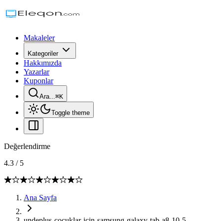
Makaleler
Kategoriler
Hakkımızda
Yazarlar
Kuponlar
Ara...
⌘
K
Toggle theme
Değerlendirme
4.3
/
5
Ana Sayfa
undeplus-cocuklar-icin-samsung-galaxy-tab-a8-10-5-