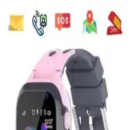
Bilicra Vision Çocuk Akıllı Saatleri Güvenlik ve
Teknolojinin En İyi Birleşimi
Bilicra Vision çocuk akıllı saatleri, konum takibi, iletişim ve
dayanıklı tasarımıyla çocukların güvenliğini sağlar ve ebeveynlere
kontrol imkanı sunar.
Kablosuz Fare Karşılaştırması: Claw’s Pastel Style
ve Studz M6 Playrab Modelleri
İki kablosuz fareyi tasarım, DPI, bağlantı ve kullanıcı deneyimi
açısından karşılaştırıyoruz. Ergonomik ve şık tasarımlarıyla öne
çıkan modeller, kullanım alanlarına göre avantajlar sunuyor.
Çocuklar İçin Güvenli ve Konforlu Kedi Temalı
Kulaklık Seçenekleri ve Özellikleri
Çocuklar için uygun, güvenli ve konforlu kedi temalı kulaklıklar,
düşük ses seviyeleri ve yumuşak malzemelerle çocuk sağlığını korur,
ergonomik tasarımlarla uzun kullanım sağlar.
Lenovo Tab M10 128GB Dahili Depolama