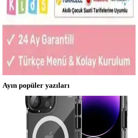
Bu makalede, Slazenger ve TCL MT40X akıllı çocuk saatlerinin
özellikleri, kullanıcı yorumları ve karşılaştırması detaylı şekilde
incelenerek ebeveynlere en uygun seçeneği belirlemelerine yardımcı
oluyor.
Çocuklar ve Kızlar İçin Akıllı Saatler: Güvenlik,
Eğlence ve Sağlık Takibi Fırsatları
Çocuklar ve kızlar için tasarlanmış akıllı saatler, güvenlik, eğlence
ve sağlık takibi özellikleriyle ebeveynlerin ve gençlerin ilgisini
çekiyor. Dayanıklı ve kullanımı kolay modeller piyasada bulunuyor.
Ayın popüler yazıları