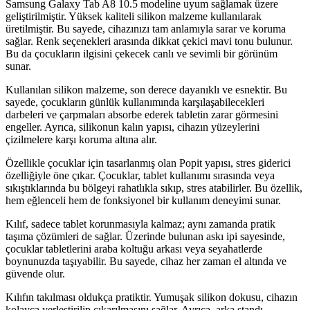
Samsung Galaxy Tab A8 10.5 modeline uyum sağlamak üzere
geliştirilmiştir. Yüksek kaliteli silikon malzeme kullanılarak
üretilmiştir. Bu sayede, cihazınızı tam anlamıyla sarar ve koruma
sağlar. Renk seçenekleri arasında dikkat çekici mavi tonu bulunur.
Bu da çocukların ilgisini çekecek canlı ve sevimli bir görünüm
sunar.
Kullanılan silikon malzeme, son derece dayanıklı ve esnektir. Bu
sayede, çocukların günlük kullanımında karşılaşabilecekleri
darbeleri ve çarpmaları absorbe ederek tabletin zarar görmesini
engeller. Ayrıca, silikonun kalın yapısı, cihazın yüzeylerini
çizilmelere karşı koruma altına alır.
Özellikle çocuklar için tasarlanmış olan Popit yapısı, stres giderici
özelliğiyle öne çıkar. Çocuklar, tablet kullanımı sırasında veya
sıkıştıklarında bu bölgeyi rahatlıkla sıkıp, stres atabilirler. Bu özellik,
hem eğlenceli hem de fonksiyonel bir kullanım deneyimi sunar.
Kılıf, sadece tablet korunmasıyla kalmaz; aynı zamanda pratik
taşıma çözümleri de sağlar. Üzerinde bulunan askı ipi sayesinde,
çocuklar tabletlerini araba koltuğu arkası veya seyahatlerde
boynunuzda taşıyabilir. Bu sayede, cihaz her zaman el altında ve
güvende olur.
Kılıfın takılması oldukça pratiktir. Yumuşak silikon dokusu, cihazın
kolayca yerleştirilip çıkarılmasını sağlar. Ayrıca, arka standı