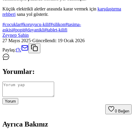
Küçük elektrikli aletler arasında karar vermek için
karşılaştırma
rehberi
sana yol gösterir.
#
cocuklar
#
koruyucu-kilif
#
silikon
#
tasima-
askisi
#
popit
#
dayanikli
#
tablet-kilifi
Zeynep Şahin
27 Mayıs 2025
·
Güncellendi:
19 Ocak 2026
Paylaş:
f
𝕏
Yorumlar:
Yorum
0
Beğen
Ayrıca Bakınız