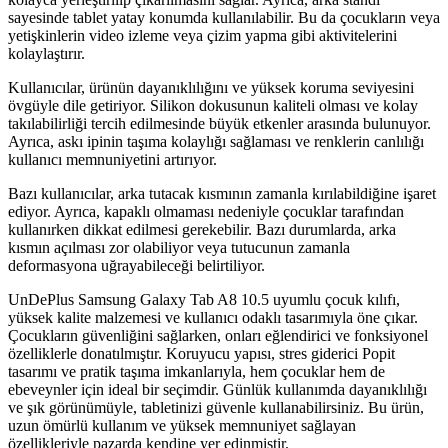
sayesinde tablet yatay konumda kullanılabilir. Bu da çocukların veya
yetişkinlerin video izleme veya çizim yapma gibi aktivitelerini
kolaylaştırır.
Kullanıcılar, ürünün dayanıklılığını ve yüksek koruma seviyesini
övgüyle dile getiriyor. Silikon dokusunun kaliteli olması ve kolay
takılabilirliği tercih edilmesinde büyük etkenler arasında bulunuyor.
Ayrıca, askı ipinin taşıma kolaylığı sağlaması ve renklerin canlılığı
kullanıcı memnuniyetini artırıyor.
Bazı kullanıcılar, arka tutacak kısmının zamanla kırılabildiğine işaret
ediyor. Ayrıca, kapaklı olmaması nedeniyle çocuklar tarafından
kullanırken dikkat edilmesi gerekebilir. Bazı durumlarda, arka
kısmın açılması zor olabiliyor veya tutucunun zamanla
deformasyona uğrayabileceği belirtiliyor.
UnDePlus Samsung Galaxy Tab A8 10.5 uyumlu çocuk kılıfı,
yüksek kalite malzemesi ve kullanıcı odaklı tasarımıyla öne çıkar.
Çocukların güvenliğini sağlarken, onları eğlendirici ve fonksiyonel
özelliklerle donatılmıştır. Koruyucu yapısı, stres giderici Popit
tasarımı ve pratik taşıma imkanlarıyla, hem çocuklar hem de
ebeveynler için ideal bir seçimdir. Günlük kullanımda dayanıklılığı
ve şık görünümüyle, tabletinizi güvenle kullanabilirsiniz. Bu ürün,
uzun ömürlü kullanım ve yüksek memnuniyet sağlayan
özellikleriyle pazarda kendine yer edinmiştir.