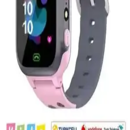
Özellikleri ve Günlük Kullanım Avantajları
Lenovo Tab M10 128GB depolama kapasitesiyle uygulama, medya
ve dosya saklamada kullanıcılarına esneklik sağlar, günlük kullanım
ve eğlence için ideal bir seçenektir.
Samsung Galaxy Tab A11 ve A9 için
MobaxAksesuar Silikon Kılıfı Güvenlik ve Kullanım
Kolaylığı
Samsung Galaxy Tab A11 ve A9 modelleriyle uyumlu, dayanıklı
silikon malzemeden üretilmiş, darbeye ve çiziklere karşı koruyan,
stand özelliği ile kullanım kolaylığı sağlayan kılıf.
Çocuklar İçin Güvenli ve Eğitici Tablet Seçenekleri
ve Dikkat Edilmesi Gerekenler
Çocuklar için güvenli ve eğitici tablet seçiminde ebeveyn kontrolü,
dayanıklılık ve içerik kalitesi ön plandadır. Doğru özelliklerle
donatılmış tabletler, çocukların gelişimine katkı sağlar.
Akıllı Çocuk Saatleri Karşılaştırması: Güvenlik ve
Fonksiyonellik Analizi