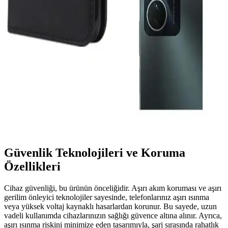
Hızlı Şarj Adaptörleri ve Teknolojilerinin Güncel
Gelişmeleri
Günümüzde hızlı şarj teknolojileri adaptörlerdeki gelişmelerle
cihazların şarj sürelerini kısaltıyor, kullanım kolaylığı sağlıyor ve
enerji verimliliğini artırıyor.
Telefon ve Elektronik Aksesuarları: Güvenilir ve
Uygun Fiyatlı Seçenekler Rehberi
Geniş ürün yelpazesiyle güvenilir ve uygun fiyatlı telefon
aksesuarları, cihaz performansını artırır ve kullanım deneyimini
zenginleştirir.
Güvenlik Teknolojileri ve Koruma
Özellikleri
Cihaz güvenliği, bu ürünün önceliğidir. Aşırı akım koruması ve aşırı
gerilim önleyici teknolojiler sayesinde, telefonlarınız aşırı ısınma
veya yüksek voltaj kaynaklı hasarlardan korunur. Bu sayede, uzun
vadeli kullanımda cihazlarınızın sağlığı güvence altına alınır. Ayrıca,
aşırı ısınma riskini minimize eden tasarımıyla, şarj sırasında rahatlık