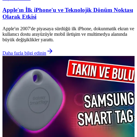
Apple'ın İlk iPhone'u ve Teknolojik Dönüm Noktası
Olarak Etkisi
Apple'ın 2007'de piyasaya sürdüğü ilk iPhone, dokunmatik ekran ve
kullanıcı dostu arayüzüyle mobil iletişim ve multimedya alanında
büyük değişiklikler yarattı.
Daha fazla bilgi edinin