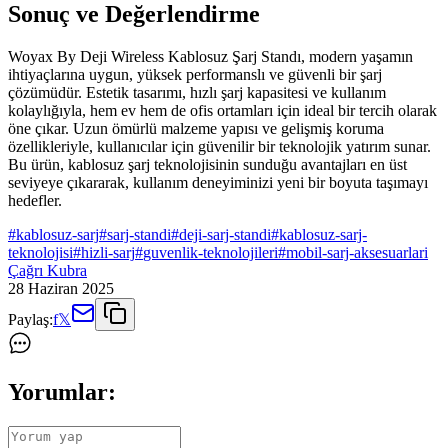
Sonuç ve Değerlendirme
Woyax By Deji Wireless Kablosuz Şarj Standı, modern yaşamın
ihtiyaçlarına uygun, yüksek performanslı ve güvenli bir şarj
çözümüdür. Estetik tasarımı, hızlı şarj kapasitesi ve kullanım
kolaylığıyla, hem ev hem de ofis ortamları için ideal bir tercih olarak
öne çıkar. Uzun ömürlü malzeme yapısı ve gelişmiş koruma
özellikleriyle, kullanıcılar için güvenilir bir teknolojik yatırım sunar.
Bu ürün, kablosuz şarj teknolojisinin sunduğu avantajları en üst
seviyeye çıkararak, kullanım deneyiminizi yeni bir boyuta taşımayı
hedefler.
#
kablosuz-sarj
#
sarj-standi
#
deji-sarj-standi
#
kablosuz-sarj-
teknolojisi
#
hizli-sarj
#
guvenlik-teknolojileri
#
mobil-sarj-aksesuarlari
Çağrı Kubra
28 Haziran 2025
Paylaş:
f
𝕏
Yorumlar: