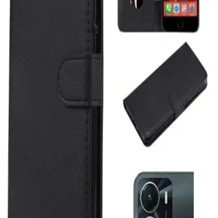
sunuyor.
Taşınabilir 5000mAh Kapasiteli Powerbankler:
Seyahat ve Günlük Kullanım İçin Uygun Seçenekler
5000mAh kapasiteli taşınabilir şarj cihazları hafifliği ve hızlı şarj
özellikleriyle günlük ve seyahat ihtiyaçlarınızı karşılar, MagSafe
uyumluluğu ise kullanım kolaylığı sağlar.
Akıllı Telefonlar İçin Hızlı Şarj Seçenekleri ve
Güncel Öneriler
Günümüzde akıllı telefonlar için hızlı şarj teknolojileri, güç
seviyeleri ve kablosuz seçenekler sayesinde kullanım kolaylığı ve
zaman tasarrufu sağlar.
Modern DualSense Şarj İstasyonu: Estetik ve
İşlevselliğin Birleştiği Oyun Aksesuarları
Modern tasarımlı DualSense şarj istasyonları, hızlı şarj, estetik
görünüm ve kullanım kolaylığıyla PlayStation 5 kontrolcülerinizi
şarj ederken yaşam alanınıza şıklık katıyor.