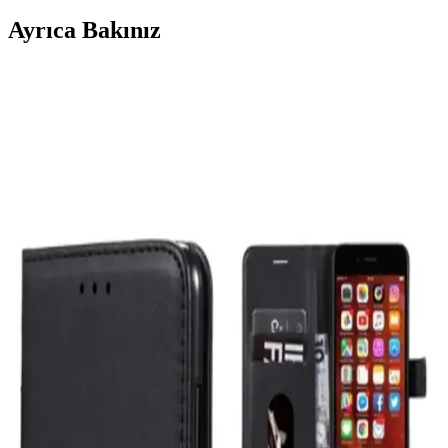
Ayrıca Bakınız
Akıllı Telefonlarda Hızlı Şarj Teknolojilerinin
Güncel Durumu ve Geleceği
Akıllı telefonlarda hızlı şarj teknolojileri zaman tasarrufu sağlarken
pil ömrü ve güvenlik konularında dikkat edilmesi gereken önemli
noktaları içeriyor.
Günlük Hayatta Kritik Teknolojik Aletler ve Hızlı
Değiştirilme Gerekliliği
Günlük hayatta telefon, kablosuz şarj cihazları, elektrikli su
ısıtıcıları, kulaklıklar ve gözlükler gibi teknolojik aletler kritik öneme
sahiptir ve bozulduklarında hemen değiştirilmelidir.
Modern Tasarımlı Güvenli Güç Bankaları: Şık ve
Güvenilir Taşınabilir Enerji Çözümleri
Günümüz teknolojisinin şıklığı ve güvenliğiyle donatılmış güç
bankaları, hafif ve kablosuz özellikleriyle pratik enerji çözümleri