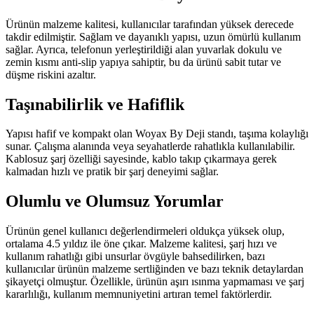
Ürünün malzeme kalitesi, kullanıcılar tarafından yüksek derecede
takdir edilmiştir. Sağlam ve dayanıklı yapısı, uzun ömürlü kullanım
sağlar. Ayrıca, telefonun yerleştirildiği alan yuvarlak dokulu ve
zemin kısmı anti-slip yapıya sahiptir, bu da ürünü sabit tutar ve
düşme riskini azaltır.
Taşınabilirlik ve Hafiflik
Yapısı hafif ve kompakt olan Woyax By Deji standı, taşıma kolaylığı
sunar. Çalışma alanında veya seyahatlerde rahatlıkla kullanılabilir.
Kablosuz şarj özelliği sayesinde, kablo takıp çıkarmaya gerek
kalmadan hızlı ve pratik bir şarj deneyimi sağlar.
Olumlu ve Olumsuz Yorumlar
Ürünün genel kullanıcı değerlendirmeleri oldukça yüksek olup,
ortalama 4.5 yıldız ile öne çıkar. Malzeme kalitesi, şarj hızı ve
kullanım rahatlığı gibi unsurlar övgüyle bahsedilirken, bazı
kullanıcılar ürünün malzeme sertliğinden ve bazı teknik detaylardan
şikayetçi olmuştur. Özellikle, ürünün aşırı ısınma yapmaması ve şarj
kararlılığı, kullanım memnuniyetini artıran temel faktörlerdir.