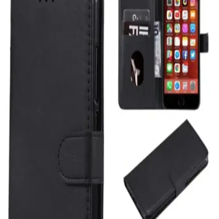
ısıtıcıları, kulaklıklar ve gözlükler gibi teknolojik aletler kritik öneme
sahiptir ve bozulduklarında hemen değiştirilmelidir.
Modern Tasarımlı Güvenli Güç Bankaları: Şık ve
Güvenilir Taşınabilir Enerji Çözümleri
Günümüz teknolojisinin şıklığı ve güvenliğiyle donatılmış güç
bankaları, hafif ve kablosuz özellikleriyle pratik enerji çözümleri
sunuyor.
Taşınabilir 5000mAh Kapasiteli Powerbankler:
Seyahat ve Günlük Kullanım İçin Uygun Seçenekler
5000mAh kapasiteli taşınabilir şarj cihazları hafifliği ve hızlı şarj
özellikleriyle günlük ve seyahat ihtiyaçlarınızı karşılar, MagSafe
uyumluluğu ise kullanım kolaylığı sağlar.
Akıllı Telefonlar İçin Hızlı Şarj Seçenekleri ve
Güncel Öneriler
Günümüzde akıllı telefonlar için hızlı şarj teknolojileri, güç
seviyeleri ve kablosuz seçenekler sayesinde kullanım kolaylığı ve
zaman tasarrufu sağlar.