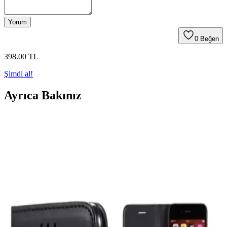
Yorum
0
Beğen
398
.00
TL
Şimdi al!
Ayrıca Bakınız
Akıllı Telefonlarda Hızlı Şarj Teknolojilerinin
Güncel Durumu ve Geleceği
Akıllı telefonlarda hızlı şarj teknolojileri zaman tasarrufu sağlarken
pil ömrü ve güvenlik konularında dikkat edilmesi gereken önemli
noktaları içeriyor.
Günlük Hayatta Kritik Teknolojik Aletler ve Hızlı
Değiştirilme Gerekliliği
Günlük hayatta telefon, kablosuz şarj cihazları, elektrikli su