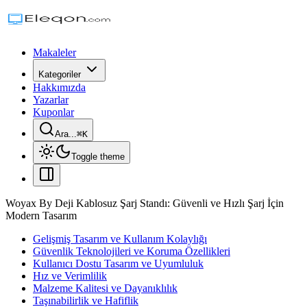
Makaleler
Kategoriler
Hakkımızda
Yazarlar
Kuponlar
Ara...
⌘
K
Toggle theme
Woyax By Deji Kablosuz Şarj Standı: Güvenli ve Hızlı Şarj İçin
Modern Tasarım
Gelişmiş Tasarım ve Kullanım Kolaylığı
Güvenlik Teknolojileri ve Koruma Özellikleri
Kullanıcı Dostu Tasarım ve Uyumluluk
Hız ve Verimlilik
Malzeme Kalitesi ve Dayanıklılık
Taşınabilirlik ve Hafiflik