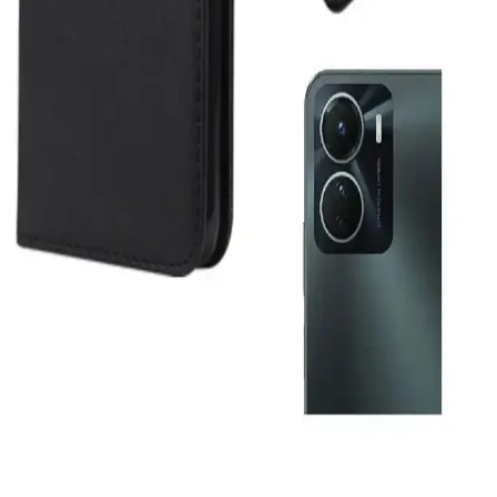
Modern DualSense Şarj İstasyonu: Estetik ve
İşlevselliğin Birleştiği Oyun Aksesuarları
Modern tasarımlı DualSense şarj istasyonları, hızlı şarj, estetik
görünüm ve kullanım kolaylığıyla PlayStation 5 kontrolcülerinizi
şarj ederken yaşam alanınıza şıklık katıyor.
Hızlı Şarj Adaptörleri ve Teknolojilerinin Güncel
Gelişmeleri
Günümüzde hızlı şarj teknolojileri adaptörlerdeki gelişmelerle
cihazların şarj sürelerini kısaltıyor, kullanım kolaylığı sağlıyor ve
enerji verimliliğini artırıyor.
Telefon ve Elektronik Aksesuarları: Güvenilir ve
Uygun Fiyatlı Seçenekler Rehberi
Geniş ürün yelpazesiyle güvenilir ve uygun fiyatlı telefon
aksesuarları, cihaz performansını artırır ve kullanım deneyimini
zenginleştirir.