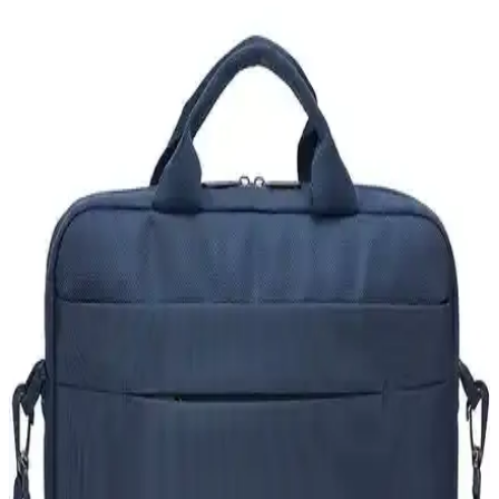
Hp Signature ince dizüstü bilgisayar çantası, hafif, dayanıklı ve su
geçirmez özellikleriyle günlük ve seyahat ihtiyaçlarınızı pratik
şekilde karşılar.
Lenovo 15.6 İnç Toploader T210 Bilgisayar Çantası
Şık ve Dayanıklı Tasarım Özellikleri
Lenovo'nun 15.6 inçlik Toploader T210 modeli, şık tasarımı,
dayanıklı polyester malzemesi ve su geçirmez özelliğiyle günlük ve
seyahat ihtiyaçlarına uygun, geniş iç hacimli taşınabilir bilgisayar
çantasıdır.
Samsonite Guard IT ile Targus TSB952GL
Karşılaştırması: Hangi Sırt Çantası Sizin İçin Uygun
Samsonite Guard IT ve Targus TSB952GL sırt çantaları arasındaki
farkları keşfedin. Dayanıklılık, tasarım ve kullanım kolaylığı
açısından karşılaştırma yaparak en uygun seçimi yapın.
Lenovo Dizüstü Bilgisayar Sırt Çantaları: Güvenli
ve Şık Tasarımlarla Dayanıklılık
Lenovo dizüstü bilgisayar sırt çantaları, ergonomik tasarım,