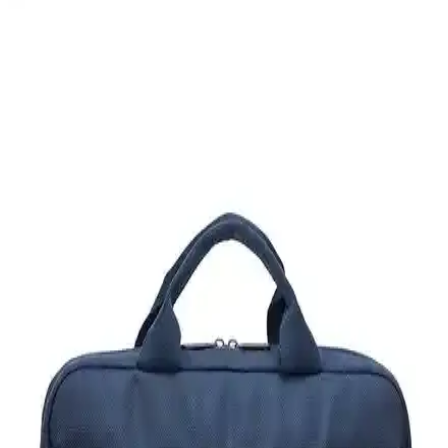
Morca ve Yongtai Dizüstü Bilgisayar Çantaları
Karşılaştırması ve Kullanıcı Yorumları
Morca ve Yongtai dizüstü bilgisayar çantalarının tasarım özellikleri,
malzeme kalitesi ve kullanıcı memnuniyeti detaylı analiz edilerek, en
uygun seçimi yapmanıza yardımcı oluyor.
Hp Signature İnce Dizüstü Bilgisayar Çantası
Günlük ve Seyahat Kullanımı İçin Uygun
Hp Signature ince dizüstü bilgisayar çantası, hafif, dayanıklı ve su
geçirmez özellikleriyle günlük ve seyahat ihtiyaçlarınızı pratik
şekilde karşılar.
Lenovo 15.6 İnç Toploader T210 Bilgisayar Çantası
Şık ve Dayanıklı Tasarım Özellikleri
Lenovo'nun 15.6 inçlik Toploader T210 modeli, şık tasarımı,
dayanıklı polyester malzemesi ve su geçirmez özelliğiyle günlük ve
seyahat ihtiyaçlarına uygun, geniş iç hacimli taşınabilir bilgisayar
çantasıdır.
Samsonite Guard IT ile Targus TSB952GL