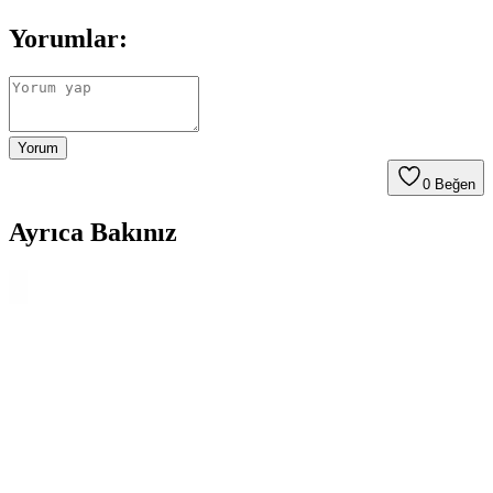
Yorumlar:
Yorum
0
Beğen
Ayrıca Bakınız
Morca ve Yongtai Dizüstü Bilgisayar Çantaları
Karşılaştırması ve Kullanıcı Yorumları
Morca ve Yongtai dizüstü bilgisayar çantalarının tasarım özellikleri,
malzeme kalitesi ve kullanıcı memnuniyeti detaylı analiz edilerek, en
uygun seçimi yapmanıza yardımcı oluyor.
Hp Signature İnce Dizüstü Bilgisayar Çantası
Günlük ve Seyahat Kullanımı İçin Uygun