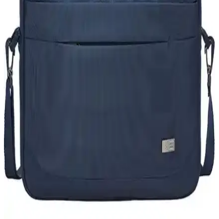
Karşılaştırması: Hangi Sırt Çantası Sizin İçin Uygun
Samsonite Guard IT ve Targus TSB952GL sırt çantaları arasındaki
farkları keşfedin. Dayanıklılık, tasarım ve kullanım kolaylığı
açısından karşılaştırma yaparak en uygun seçimi yapın.
Lenovo Dizüstü Bilgisayar Sırt Çantaları: Güvenli
ve Şık Tasarımlarla Dayanıklılık
Lenovo dizüstü bilgisayar sırt çantaları, ergonomik tasarım,
dayanıklı malzeme ve geniş saklama alanlarıyla kullanıcılara güvenli
ve şık taşıma imkanı sunar.
Monster Bilgisayar Çantası Seçerken Dikkat
Edilmesi Gerekenler ve Özellikler
Dayanıklı, fonksiyonel ve estetik monster bilgisayar çantaları,
bilgisayar ve aksesuarlarınızı korur, konfor sağlar ve tarzınızı
yansıtır.
17.3 İnç Dizüstü Bilgisayar Çantası Seçerken Dikkat
Edilmesi Gerekenler ve En İyi Modeller