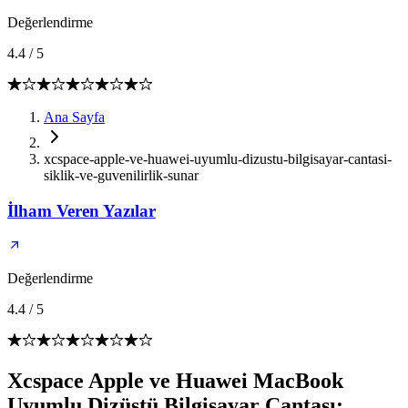
Değerlendirme
4.4
/
5
Ana Sayfa
xcspace-apple-ve-huawei-uyumlu-dizustu-bilgisayar-cantasi-
siklik-ve-guvenilirlik-sunar
İlham Veren Yazılar
Değerlendirme
4.4
/
5
Xcspace Apple ve Huawei MacBook
Uyumlu Dizüstü Bilgisayar Çantası: