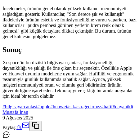
İncelemeler, ürünün genel olarak yüksek kullanıcı memnuniyeti
sağladığını gösterir. Kullanıcılar, "Son derece şık ve kullanışlı"
ifadeleriyle ürünün estetik ve fonksiyonelliğine vurgu yaparken, bazı
kullanıcılar "pudra pembesi görünen yerlerin krem renk olarak
gelmesi" gibi küçük detaylara dikkat çekmiştir. Bu durum, ürünün
genel kalitesini gölgelemez.
Sonuç
Xcspace’in bu dizüstü bilgisayar çantası, fonksiyonelliği,
dayanıklılığı ve şıklığı ile öne çıkan bir seçenektir. Özellikle Apple
ve Huawei uyumlu modellerle uyum sağlar. Hafifliği ve ergonomik
tasarımıyla günlük kullanımda rahatlık sağlar. Ayrıca, yüksek
müşteri memnuniyeti oranı ve olumlu geri bildirimler, ürünün
güvenilirliğine işaret eder. Teknolojiyi ve şıklığı bir arada arayanlar
için ideal bir tercih olabilir.
#
bilgisayarcantasi
#
apple
#
huawei
#
sik
#
su-gecirmez
#
hafif
#
dayanikli
Mustafa İnan
9 Ağustos 2025
Paylaş:
f
𝕏