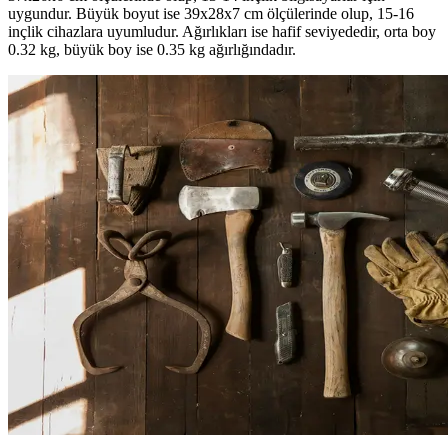
uygundur. Büyük boyut ise 39x28x7 cm ölçülerinde olup, 15-16
inçlik cihazlara uyumludur. Ağırlıkları ise hafif seviyededir, orta boy
0.32 kg, büyük boy ise 0.35 kg ağırlığındadır.