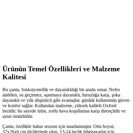
17.3 inçlik dizüstü bilgisayarlar için doğru çanta seçimi, cihaz
güvenliği, taşıma kolaylığı ve şıklık sağlar. Malzeme, bölme,
ergonomi ve fiyat gibi faktörleri dikkate alın.
Case Logic Advantage ve ERA 14 İnç Notebook
Çantaları Karşılaştırması
İki popüler Case Logic 14 inç notebook çantasını karşılaştırıyoruz.
Tasarım, malzeme ve kullanıcı yorumlarıyla hangi çantanın
ihtiyaçlarınıza daha uygun olduğunu keşfedin.
Ürünün Temel Özellikleri ve Malzeme
Kalitesi
Bu çanta, fonksiyonellik ve dayanıklılığı bir arada sunar. Nefes
alabilen, su geçirmez, aşınmaya dayanıklı, hırsızlığa karşı, şoka
dayanıklı ve yük düşürücü gibi avantajlar, günlük kullanımda güven
ve konfor sağlar. Kullanılan malzeme, yüksek kaliteli Oxford
bezidir; bu sayede ürün, zorlu hava koşullarına karşı dirençlidir ve
uzun ömürlüdür.
Çanta, özellikle bahar sezonu için tasarlanmıştır. Orta boyut,
37x26x6 cm ölçülerinde olup, 13-14 inçlik bilgisayarlar için