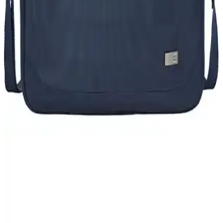
dayanıklı malzeme ve geniş saklama alanlarıyla kullanıcılara güvenli
ve şık taşıma imkanı sunar.
Monster Bilgisayar Çantası Seçerken Dikkat
Edilmesi Gerekenler ve Özellikler
Dayanıklı, fonksiyonel ve estetik monster bilgisayar çantaları,
bilgisayar ve aksesuarlarınızı korur, konfor sağlar ve tarzınızı
yansıtır.
17.3 İnç Dizüstü Bilgisayar Çantası Seçerken Dikkat
Edilmesi Gerekenler ve En İyi Modeller
17.3 inçlik dizüstü bilgisayarlar için doğru çanta seçimi, cihaz
güvenliği, taşıma kolaylığı ve şıklık sağlar. Malzeme, bölme,
ergonomi ve fiyat gibi faktörleri dikkate alın.
Case Logic Advantage ve ERA 14 İnç Notebook
Çantaları Karşılaştırması
İki popüler Case Logic 14 inç notebook çantasını karşılaştırıyoruz.
Tasarım, malzeme ve kullanıcı yorumlarıyla hangi çantanın
ihtiyaçlarınıza daha uygun olduğunu keşfedin.